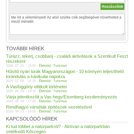
TOVÁBBI HÍREK
Túrázz, tekerj, csobbanj - családi aktivitások a Szentkult Feszt
részeként
2026. 07. 21. - 15:50 -
Életmód
/
Turizmus
Hűsítő nyári túrák Magyarországon - 10 könnyen teljesíthető
kirándulás a kánikulai napokra
2026. 07. 09. - 01:15 -
Életmód
/
Turizmus
A Vasfüggöny eltitkolt történetei
2026. 06. 29. - 14:15 -
Életmód
/
Turizmus
Várja jelentkezőit a Vas-hegy/Eisenberg kezdeményezés
2026. 05. 29. - 17:00 -
Életmód
/
Turizmus
Rendhagyó várséták építészek vezetésével
2026. 04. 23. - 19:00 -
Életmód
/
Turizmus
KAPCSOLÓDÓ HÍREK
Ki tud többet a natúrparkról? - Aktívan a natúrparkban
vetélkedő Kőszegen