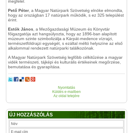
megfelel.
Pető Péter
, a Magyar Natúrpark Szövetség elnöke elmondta,
hogy az országban 17 natúrpark működik, s ez 325 települést
érint.
Estók János
, a Mezőgazdasági Múzeum és Könyvtár
főigazgatója azt hangsúlyozta, hogy az 1896-ban alapított
múzeum szinte szimbolizálja a Kárpát-medence vízrajzi,
természetföldrajzi egységét, s ezáltal méltó helyszíne az első
alkalommal rendezett natúrparki találkozónak.
A Magyar Natúrpark Szövetség legfőbb célkitűzése a magyar
vidék természeti, tájképi és kulturális értékeinek megőrzése,
bemutatása és gyarapítása.
Nyomtatás
Küldés e-mailben
Az oldal tetejére
ÚJ HOZZÁSZÓLÁS