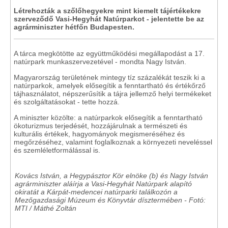
Létrehozták a szőlőhegyekre mint kiemelt tájértékekre
szerveződő Vasi-Hegyhát Natúrparkot - jelentette be az
agrárminiszter hétfőn Budapesten.
A tárca megkötötte az együttműködési megállapodást a 17.
natúrpark munkaszervezetével - mondta Nagy István.
Magyarország területének mintegy tíz százalékát teszik ki a
natúrparkok, amelyek elősegítik a fenntartható és értékőrző
tájhasználatot, népszerűsítik a tájra jellemző helyi termékeket
és szolgáltatásokat - tette hozzá.
A miniszter közölte: a natúrparkok elősegítik a fenntartható
ökoturizmus terjedését, hozzájárulnak a természeti és
kulturális értékek, hagyományok megismeréséhez és
megőrzéséhez, valamint foglalkoznak a környezeti neveléssel
és szemléletformálással is.
Kovács István, a Hegypásztor Kör elnöke (b) és Nagy István
agrárminiszter aláírja a Vasi-Hegyhát Natúrpark alapító
okiratát a Kárpát-medencei natúrparki találkozón a
Mezőgazdasági Múzeum és Könyvtár dísztermében - Fotó:
MTI / Máthé Zoltán