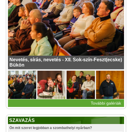
Nevetés, sírás, nevetés - XII. Sok-szín-Feszt(ecske)
Bükön
További galériák
SZAVAZÁS
Ön mit szeret legjobban a szombathelyi nyárban?