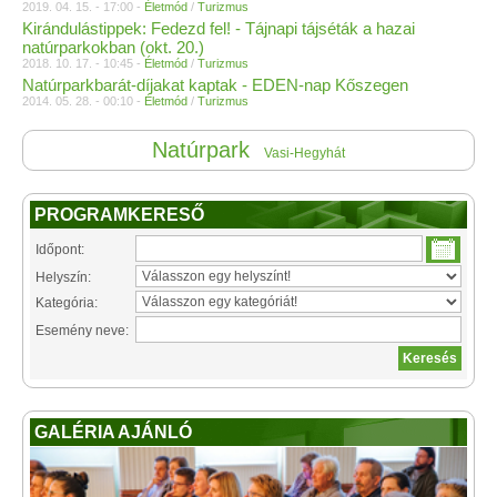
2019. 04. 15. - 17:00 -
Életmód
/
Turizmus
Kirándulástippek: Fedezd fel! - Tájnapi tájséták a hazai
natúrparkokban (okt. 20.)
2018. 10. 17. - 10:45 -
Életmód
/
Turizmus
Natúrparkbarát-díjakat kaptak - EDEN-nap Kőszegen
2014. 05. 28. - 00:10 -
Életmód
/
Turizmus
Natúrpark
Vasi-Hegyhát
PROGRAMKERESŐ
Időpont:
Helyszín:
Kategória:
Esemény neve:
GALÉRIA AJÁNLÓ