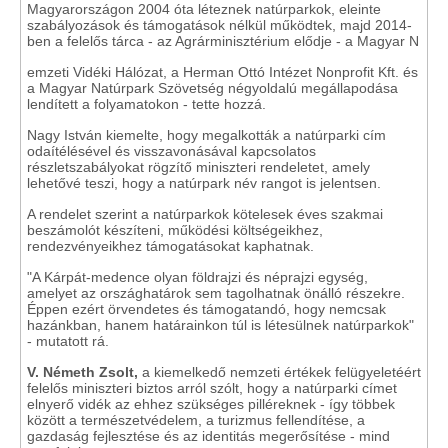
Magyarországon 2004 óta léteznek natúrparkok, eleinte
szabályozások és támogatások nélkül működtek, majd 2014-
ben a felelős tárca - az Agrárminisztérium elődje - a Magyar N
emzeti Vidéki Hálózat, a Herman Ottó Intézet Nonprofit Kft. és
a Magyar Natúrpark Szövetség négyoldalú megállapodása
lendített a folyamatokon - tette hozzá.
Nagy István kiemelte, hogy megalkották a natúrparki cím
odaítélésével és visszavonásával kapcsolatos
részletszabályokat rögzítő miniszteri rendeletet, amely
lehetővé teszi, hogy a natúrpark név rangot is jelentsen.
A rendelet szerint a natúrparkok kötelesek éves szakmai
beszámolót készíteni, működési költségeikhez,
rendezvényeikhez támogatásokat kaphatnak.
"A Kárpát-medence olyan földrajzi és néprajzi egység,
amelyet az országhatárok sem tagolhatnak önálló részekre.
Éppen ezért örvendetes és támogatandó, hogy nemcsak
hazánkban, hanem határainkon túl is létesülnek natúrparkok"
- mutatott rá.
V. Németh Zsolt,
a kiemelkedő nemzeti értékek felügyeletéért
felelős miniszteri biztos arról szólt, hogy a natúrparki címet
elnyerő vidék az ehhez szükséges pilléreknek - így többek
között a természetvédelem, a turizmus fellendítése, a
gazdaság fejlesztése és az identitás megerősítése - mind