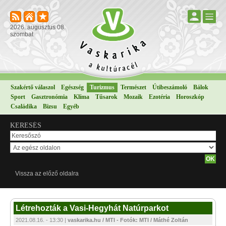
2026. augusztus 08.
szombat
Szakértő válaszol
Egészség
Turizmus
Természet
Útibeszámoló
Bálok
Sport
Gasztronómia
Klíma
Tűsarok
Mozaik
Ezotéria
Horoszkóp
Családika
Bizsu
Egyéb
KERESÉS
Vissza az előző oldalra
Létrehozták a Vasi-Hegyhát Natúrparkot
2021.08.16. - 13:30 |
vaskarika.hu / MTI - Fotók: MTI / Máthé Zoltán