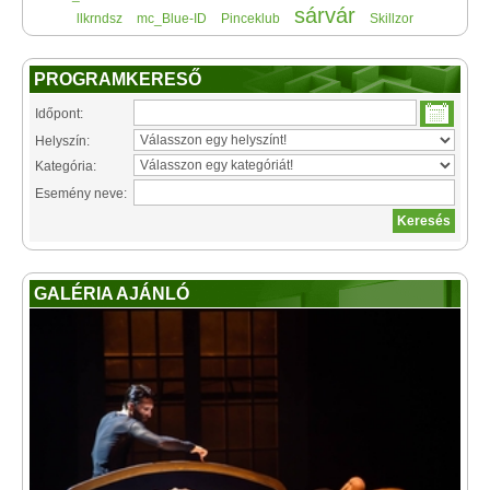
sárvár
llkrndsz
mc_Blue-ID
Pinceklub
Skillzor
PROGRAMKERESŐ
Időpont:
Helyszín:
Kategória:
Esemény neve:
GALÉRIA AJÁNLÓ