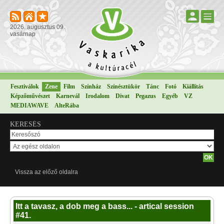
2026. augusztus 09.
vasárnap
Fesztiválok
Zene
Film
Színház
Színésztükör
Tánc
Fotó
Kiállítás
Képzőművészet
Karnevál
Irodalom
Divat
Pegazus
Egyéb
VZ
MEDIAWAVE
AlteRába
KERESÉS
Vissza az előző oldalra
Itt a tavasz, a dob meg a bass... - artical session
#41.