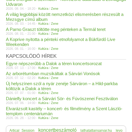
Udvaron
2026. 08. 04. - 18:20 -
Kultúra
/
Zene
A világ legjobbjai között nemzetközi elismerésben részesült a
Mezsgye című album
2026. 08. 03. - 14:45 -
Kultúra
/
Zene
A Parno Graszt töltötte meg pénteken a Termál teret
2026. 08. 01. - 21:00 -
Kultúra
/
Zene
A Koprive nyitotta a pénteki etnofolyamot a Bükfürdő Live
Weekenden
2026. 08. 01. - 16:00 -
Kultúra
/
Zene
KAPCSOLÓDÓ HÍREK
Egyre népszerűbb a Dalok a téren koncertsorozat
2026. 07. 13. - 17:00 -
Kultúra
/
Zene
Az arborétumban muzsikáltak a Sárvári Vonósok
2026. 07. 12. - 02:20 -
Kultúra
/
Zene
Új helyszínen szól a nyár zenéje Sárváron – a Hild-parkba
költözik a Dalok a téren
2026. 07. 07. - 01:00 -
Kultúra
/
Zene
Dánielfy koncert a Sárvári Sör- és Fúvószenei Fesztiválon
2026. 07. 06. - 14:00 -
Kultúra
/
Zene
Elvarázsolt kastély – koncert- és filmélmény a Szent László-
templom centenáriumán
2026. 06. 28. - 12:00 -
Kultúra
/
Zene
koncertbeszámoló
Artical_Session
lathatatlansarvar.hu
levo