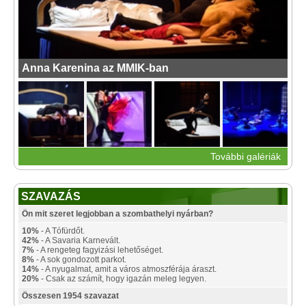
Anna Karenina az MMIK-ban
További galériák
SZAVAZÁS
Ön mit szeret legjobban a szombathelyi nyárban?
10%
- A Tófürdőt.
42%
- A Savaria Karnevált.
7%
- A rengeteg fagyizási lehetőséget.
8%
- A sok gondozott parkot.
14%
- A nyugalmat, amit a város atmoszférája áraszt.
20%
- Csak az számít, hogy igazán meleg legyen.
Összesen 1954 szavazat