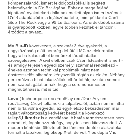
kompenzálandó, ismert feldolgozásokkal is segített
belemélyedni a D'n'B világába. Ehhez a maga fejéből
kipattanó nyakatekert dallamok mellett olyan ismert számok
D'n'B adaptációit is a lejátszóba tette, mint például a Can't
Stop The Rock vagy a 99 Luftballoons. Az érdeklődők száma
is gyarapodott közben, egyre többen kezdtek el táncolni,
érződött a tavasz...
Mc Blu-ID
következett, a szakmát 3 éve gyakorló, a
nagyközönség előtt nemrég debütált MC az elektronika
bugyraiba kalauzolt el bennünket fáradhatatlan
szövegelésével. A civil életben csak Cseri Istvánként ismert -
és amúgy teljesen egyedi személyi számmal rendelkező -
énekes azonban technikai problémák miatt némi
önstresszelős pihenőre kényszerült rögtön az elején. Néhány
perc múlva a hibát lokalizálták, elhárították, ez után semmi
nem szabott gátat annak, hogy a ceremóniamester
megmutathassa, mit is tud.
Levo
(Technorganic rec./FoulPlay rec./Dark Asylum
rec./Earwig Crew) tolta neki a talpalávalót, aztán nem mintha
nem bírta volna egyedül, az egyik előző bekezdésben már
taglalt változatosság kedvéért beszállt a következő
fellépő,
Llkrndsz
is a zenélésbe. A hatás természetesen nem
maradt el, fogalmazzunk úgy, hogy teljesen kitavaszodott. A
modern köntösbe öltöztetett ősi tánc mindenféle alakzatokat
formált a lábakon, legfőképp X-et, de volt Y és dupla V is