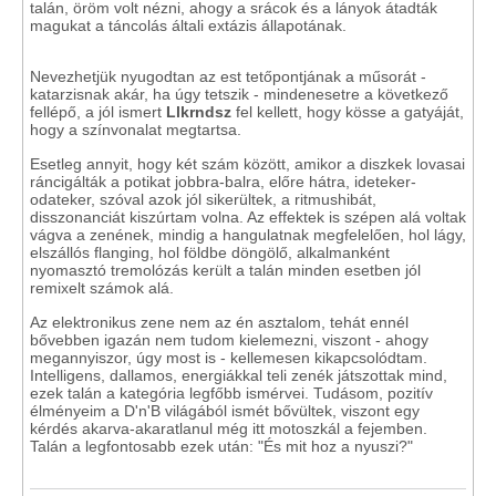
talán, öröm volt nézni, ahogy a srácok és a lányok átadták
magukat a táncolás általi extázis állapotának.
Nevezhetjük nyugodtan az est tetőpontjának a műsorát -
katarzisnak akár, ha úgy tetszik - mindenesetre a következő
fellépő, a jól ismert
Llkrndsz
fel kellett, hogy kösse a gatyáját,
hogy a színvonalat megtartsa.
Esetleg annyit, hogy két szám között, amikor a diszkek lovasai
ráncigálták a potikat jobbra-balra, előre hátra, ideteker-
odateker, szóval azok jól sikerültek, a ritmushibát,
disszonanciát kiszúrtam volna. Az effektek is szépen alá voltak
vágva a zenének, mindig a hangulatnak megfelelően, hol lágy,
elszállós flanging, hol földbe döngölő, alkalmanként
nyomasztó tremolózás került a talán minden esetben jól
remixelt számok alá.
Az elektronikus zene nem az én asztalom, tehát ennél
bővebben igazán nem tudom kielemezni, viszont - ahogy
megannyiszor, úgy most is - kellemesen kikapcsolódtam.
Intelligens, dallamos, energiákkal teli zenék játszottak mind,
ezek talán a kategória legfőbb ismérvei. Tudásom, pozitív
élményeim a D'n'B világából ismét bővültek, viszont egy
kérdés akarva-akaratlanul még itt motoszkál a fejemben.
Talán a legfontosabb ezek után: "És mit hoz a nyuszi?"