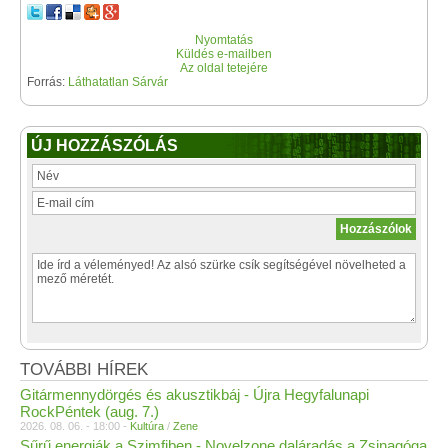
Nyomtatás
Küldés e-mailben
Az oldal tetejére
Forrás:
Láthatatlan Sárvár
ÚJ HOZZÁSZÓLÁS
TOVÁBBI HÍREK
Gitármennydörgés és akusztikbáj - Újra Hegyfalunapi
RockPéntek (aug. 7.)
2026. 08. 06. - 18:00 -
Kultúra
/
Zene
Sűrű energiák a Szimfiben - Novelzone daláradás a Zsinagóga