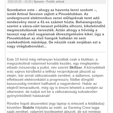
2010.03.25. - 01:05 |
Syouwr - Fotók: artical
Szombaton este – ahogy az havonta lenni szokott –,
ismét Artical Session zajlott a Pinceklubban. Az
underground elektronikus zenei műfajoknak teret adó
rendezvény most a 41-es számot húzta. Beharangozója
szerint a várva-várt tavaszt próbálta elhozni, kikeletindító
megmozdulásnak tervezték. Aztán ahogy a hóvirág a
tavaszi nap első sugarainak ébresztgetésére kikel, úgy a
Pinceklubban az első hangok hallatán mi sem
cselekedtünk másképp. De nézzük csak sorjában ezt a
nagy virágbaborulást...
Este 10 körül még néhányan kószáltak csak a klubban, a
megszokottnál valamivel koraibb kezdés, egy meglepetés-
előadó mószerolja a pultot, név szerint
Skillzor
. A környékbeli
srác sajnos körülbelül a teltház reciprokjának játszott az
elején, bár annál változatosabb zenéket, a dallamos, szépen
effektezett elektronikától a progresszív, földbe döngölő
basszusokig mindent hallhatott a nagyérdemű. Habár az
elejéről lemaradtunk, még így is érezni lehetett a zenéjén az
útkeresést, de tudjuk ezt be a változatosság tudvalevően
gyönyörködtető hatásának!
Rövidre fogott átszerelést (egy laptop is érkezett a felállásba)
követően
Stabile
folytatta az estét, az Earwing Crew tagja
saját zenéket, valamint bootlegeket játszott, de ezt mintegy