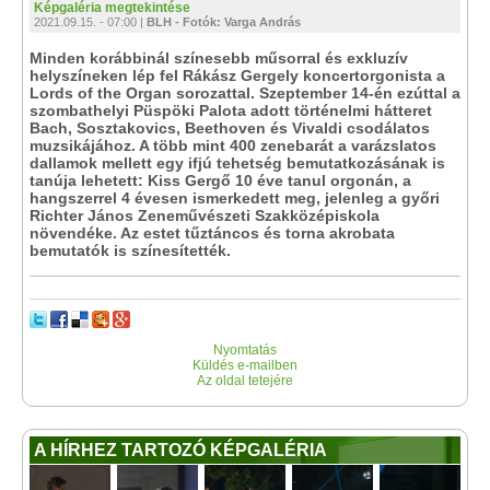
Képgaléria megtekintése
2021.09.15. - 07:00 |
BLH - Fotók: Varga András
Minden korábbinál színesebb műsorral és exkluzív
helyszíneken lép fel Rákász Gergely koncertorgonista a
Lords of the Organ sorozattal. Szeptember 14-én ezúttal a
szombathelyi Püspöki Palota adott történelmi hátteret
Bach, Sosztakovics, Beethoven és Vivaldi csodálatos
muzsikájához. A több mint 400 zenebarát a varázslatos
dallamok mellett egy ifjú tehetség bemutatkozásának is
tanúja lehetett: Kiss Gergő 10 éve tanul orgonán, a
hangszerrel 4 évesen ismerkedett meg, jelenleg a győri
Richter János Zeneművészeti Szakközépiskola
növendéke. Az estet tűztáncos és torna akrobata
bemutatók is színesítették.
Nyomtatás
Küldés e-mailben
Az oldal tetejére
A HÍRHEZ TARTOZÓ KÉPGALÉRIA