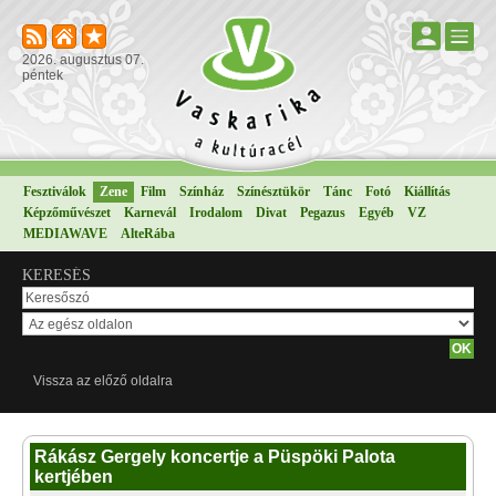
2026. augusztus 07.
péntek
Fesztiválok
Zene
Film
Színház
Színésztükör
Tánc
Fotó
Kiállítás
Képzőművészet
Karnevál
Irodalom
Divat
Pegazus
Egyéb
VZ
MEDIAWAVE
AlteRába
KERESÉS
Vissza az előző oldalra
Rákász Gergely koncertje a Püspöki Palota
kertjében