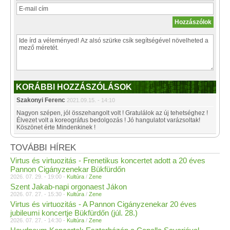
KORÁBBI HOZZÁSZÓLÁSOK
Szakonyi Ferenc
2021.09.15. - 14:10
Nagyon szépen, jól összehangolt volt ! Gratulálok az új tehetséghez !
Élvezet volt a koreográfus bedolgozás ! Jó hangulatot varázsoltak!
Köszönet érte Mindenkinek !
TOVÁBBI HÍREK
Virtus és virtuozitás - Frenetikus koncertet adott a 20 éves
Pannon Cigányzenekar Bükfürdőn
2026. 07. 29. - 19:00 -
Kultúra
/
Zene
Szent Jakab-napi orgonaest Jákon
2026. 07. 27. - 15:30 -
Kultúra
/
Zene
Virtus és virtuozitás - A Pannon Cigányzenekar 20 éves
jubileumi koncertje Bükfürdőn (júl. 28.)
2026. 07. 27. - 14:30 -
Kultúra
/
Zene