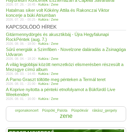
Haydneum Koncertek Eszterházán a Capella Savariával
2026. 07. 26. - 16:45 -
Kultúra
/
Zene
Hatalmas siker volt Kökény Attila és Rakonczai Viktor
koncerje a büki Atriumban
2026. 07. 20. - 00:25 -
Kultúra
/
Zene
KAPCSOLÓDÓ HÍREK
Gitármennydörgés és akusztikbáj - Újra Hegyfalunapi
RockPéntek (aug. 7.)
2026. 08. 06. - 18:00 -
Kultúra
/
Zene
Sűrű energiák a Szimfiben - Novelzone daláradás a Zsinagóga
Udvaron
2026. 08. 04. - 18:20 -
Kultúra
/
Zene
A világ legjobbjai között nemzetközi elismerésben részesült a
Mezsgye című album
2026. 08. 03. - 14:45 -
Kultúra
/
Zene
A Parno Graszt töltötte meg pénteken a Termál teret
2026. 08. 01. - 21:00 -
Kultúra
/
Zene
A Koprive nyitotta a pénteki etnofolyamot a Bükfürdő Live
Weekenden
2026. 08. 01. - 16:00 -
Kultúra
/
Zene
orgonakoncert
Püspöki_Palota
Püspökvár
rákász_gergely
zene