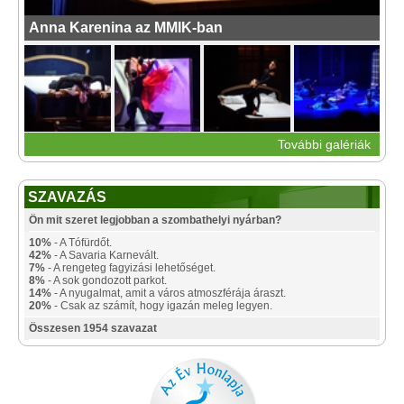
Anna Karenina az MMIK-ban
További galériák
SZAVAZÁS
Ön mit szeret legjobban a szombathelyi nyárban?
10%
- A Tófürdőt.
42%
- A Savaria Karnevált.
7%
- A rengeteg fagyizási lehetőséget.
8%
- A sok gondozott parkot.
14%
- A nyugalmat, amit a város atmoszférája áraszt.
20%
- Csak az számít, hogy igazán meleg legyen.
Összesen 1954 szavazat