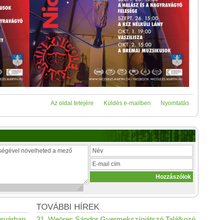
Az oldal tetejére
Küldés e-mailben
Nyomtatás
TOVÁBBI HÍREK
bruárban
31. Weöres Sándor Gyermekszínjátszó Találkozó