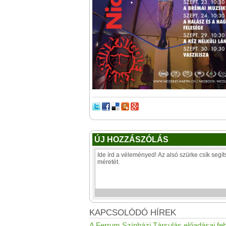
ÚJ HOZZÁSZÓLÁS
KAPCSOLÓDÓ HÍREK
A Ferrum Színházi Társulás előadásai fe