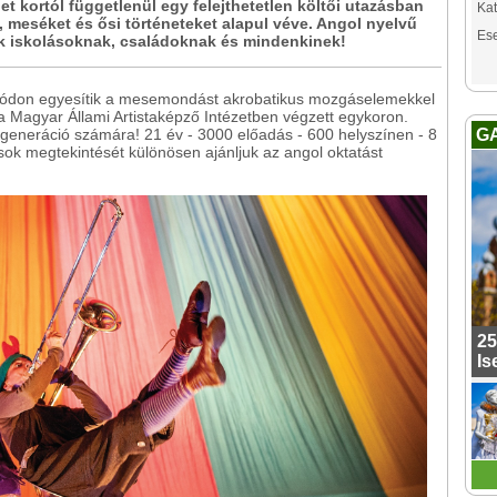
t kortól függetlenül egy felejthetetlen költői utazásban
Kat
k, meséket és ősi történeteket alapul véve. Angol nyelvű
Es
k iskolásoknak, családoknak és mindenkinek!
 módon egyesítik a mesemondást akrobatikus mozgáselemekkel
 a Magyar Állami Artistaképző Intézetben végzett egykoron.
generáció számára! 21 év - 3000 előadás - 600 helyszínen - 8
G
sok megtekintését különösen ajánljuk az angol oktatást
25
Is