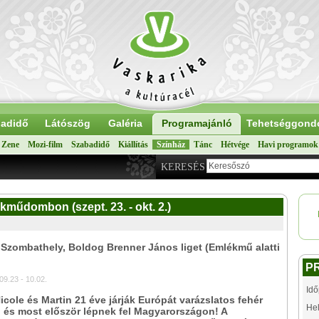
adidő
Látószög
Galéria
Programajánló
Tehetséggond
Zene
Mozi-film
Szabadidő
Kiállítás
Színház
Tánc
Hétvége
Havi programok
KERESÉS
kműdombon (szept. 23. - okt. 2.)
 Szombathely, Boldog Brenner János liget (Emlékmű alatti
P
9.23 - 10.02.
Idő
Nicole és Martin 21 éve járják Európát varázslatos fehér
Hel
, és most először lépnek fel Magyarországon! A