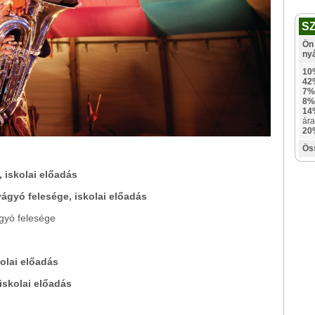
S
Ön 
ny
10
42
7%
8%
14
ára
20
Ös
, iskolai előadás
vágyó felesége, iskolai előadás
ágyó felesége
kolai előadás
 iskolai előadás