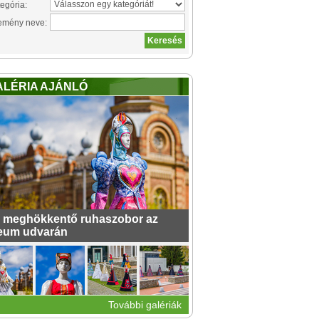
egória:
emény neve:
ALÉRIA AJÁNLÓ
 meghökkentő ruhaszobor az
eum udvarán
További galériák