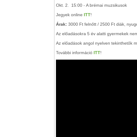
Okt. 2. 15:00 - A brémai muzsikusok
Jegyek online
ITT
!
Árak:
3000 Ft felnőtt / 2500 Ft diák, nyug
Az előadásokra 5 év alatti gyermekek ne
Az előadások angol nyelven tekinthetők m
További információ
ITT
!