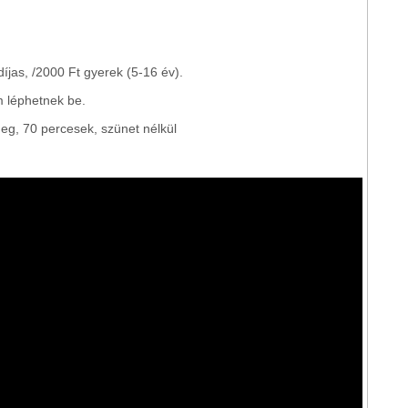
díjas, /2000 Ft gyerek (5-16 év).
m léphetnek be.
eg, 70 percesek, szünet nélkül