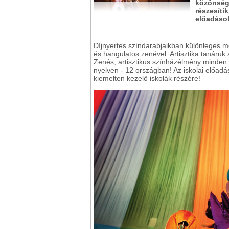
közönsége
részesíti
előadáso
Díjnyertes színdarabjaikban különleges
és hangulatos zenével. Artisztika tanáruk
Zenés, artisztikus színházélmény minden 
nyelven - 12 országban! Az iskolai előadá
kiemelten kezelő iskolák részére!