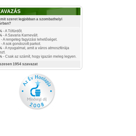
ZAVAZÁS
mit szeret legjobban a szombathelyi
árban?
%
- A Tófürdőt.
%
- A Savaria Karnevált.
- A rengeteg fagyizási lehetőséget.
- A sok gondozott parkot.
%
- A nyugalmat, amit a város atmoszférája
szt.
%
- Csak az számít, hogy igazán meleg legyen.
szesen 1954 szavazat