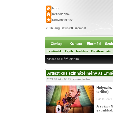
RSS
Kezdőlapnak
Kedvencekhez
2026. augusztus 08. szombat
Címlap
Kultúra
Életmód
Szab
Fesztiválok
Egyéb
Irodalom
Divatbemutató
Vissza az előző oldalra
Artisztikus színházélmény az Emlé
2021.09.24. - 00:15 |
vaskarika.hu
Helyszín:
terület)
Dátum: 2021.0
A svájci 
sátrukkal