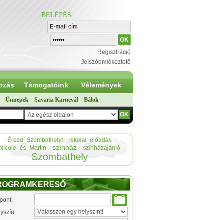
BELÉPÉS
:
Regisztráció
Jelszóemlékeztető
ozás
Támogatóink
Vélemények
Ünnepek
Savaria Karnevál
Bálok
Érezd_Szombathelyt
iskolai_előadás
színház
Nicole_és_Martin
színházajánló
Szombathely
ROGRAMKERESŐ
pont:
yszín: