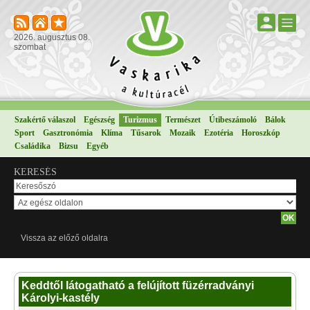
2026. augusztus 08.
szombat
Szakértő válaszol
Egészség
Turizmus
Természet
Útibeszámoló
Bálok
Sport
Gasztronómia
Klíma
Tűsarok
Mozaik
Ezotéria
Horoszkóp
Családika
Bizsu
Egyéb
KERESÉS
Vissza az előző oldalra
Keddtől látogatható a felújított füzérradványi
Károlyi-kastély