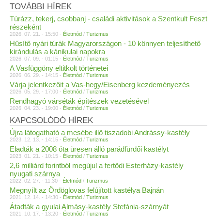
TOVÁBBI HÍREK
Túrázz, tekerj, csobbanj - családi aktivitások a Szentkult Feszt
részeként
2026. 07. 21. - 15:50 -
Életmód
/
Turizmus
Hűsítő nyári túrák Magyarországon - 10 könnyen teljesíthető
kirándulás a kánikulai napokra
2026. 07. 09. - 01:15 -
Életmód
/
Turizmus
A Vasfüggöny eltitkolt történetei
2026. 06. 29. - 14:15 -
Életmód
/
Turizmus
Várja jelentkezőit a Vas-hegy/Eisenberg kezdeményezés
2026. 05. 29. - 17:00 -
Életmód
/
Turizmus
Rendhagyó várséták építészek vezetésével
2026. 04. 23. - 19:00 -
Életmód
/
Turizmus
KAPCSOLÓDÓ HÍREK
Újra látogatható a mesébe illő tiszadobi Andrássy-kastély
2023. 12. 13. - 14:15 -
Életmód
/
Turizmus
Eladták a 2008 óta üresen álló parádfürdői kastélyt
2023. 01. 21. - 10:15 -
Életmód
/
Turizmus
2,6 milliárd forintból megújul a fertődi Esterházy-kastély
nyugati szárnya
2022. 02. 27. - 11:30 -
Életmód
/
Turizmus
Megnyílt az Ördöglovas felújított kastélya Bajnán
2021. 12. 14. - 14:30 -
Életmód
/
Turizmus
Átadták a gyulai Almásy-kastély Stefánia-szárnyát
2021. 10. 17. - 13:20 -
Életmód
/
Turizmus