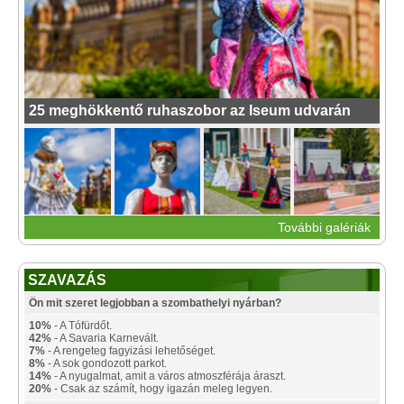
25 meghökkentő ruhaszobor az Iseum udvarán
További galériák
SZAVAZÁS
Ön mit szeret legjobban a szombathelyi nyárban?
10%
- A Tófürdőt.
42%
- A Savaria Karnevált.
7%
- A rengeteg fagyizási lehetőséget.
8%
- A sok gondozott parkot.
14%
- A nyugalmat, amit a város atmoszférája áraszt.
20%
- Csak az számít, hogy igazán meleg legyen.