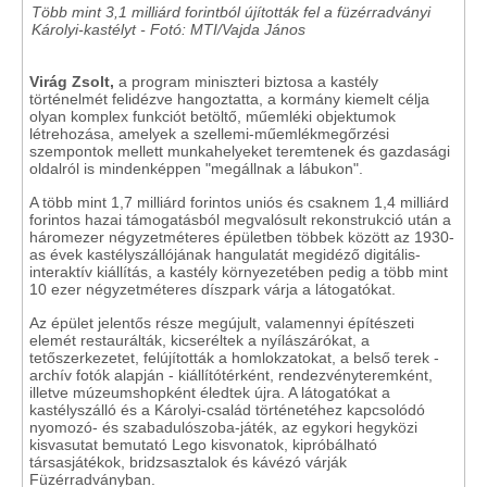
Több mint 3,1 milliárd forintból újították fel a füzérradványi
Károlyi-kastélyt - Fotó: MTI/Vajda János
Virág Zsolt,
a program miniszteri biztosa a kastély
történelmét felidézve hangoztatta, a kormány kiemelt célja
olyan komplex funkciót betöltő, műemléki objektumok
létrehozása, amelyek a szellemi-műemlékmegőrzési
szempontok mellett munkahelyeket teremtenek és gazdasági
oldalról is mindenképpen "megállnak a lábukon".
A több mint 1,7 milliárd forintos uniós és csaknem 1,4 milliárd
forintos hazai támogatásból megvalósult rekonstrukció után a
háromezer négyzetméteres épületben többek között az 1930-
as évek kastélyszállójának hangulatát megidéző digitális-
interaktív kiállítás, a kastély környezetében pedig a több mint
10 ezer négyzetméteres díszpark várja a látogatókat.
Az épület jelentős része megújult, valamennyi építészeti
elemét restaurálták, kicseréltek a nyílászárókat, a
tetőszerkezetet, felújították a homlokzatokat, a belső terek -
archív fotók alapján - kiállítótérként, rendezvényteremként,
illetve múzeumshopként éledtek újra. A látogatókat a
kastélyszálló és a Károlyi-család történetéhez kapcsolódó
nyomozó- és szabadulószoba-játék, az egykori hegyközi
kisvasutat bemutató Lego kisvonatok, kipróbálható
társasjátékok, bridzsasztalok és kávézó várják
Füzérradványban.