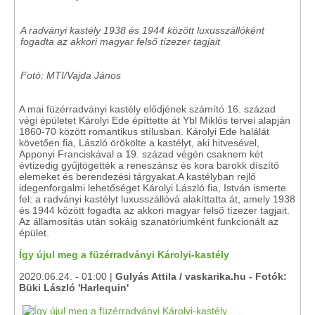
A radványi kastély 1938 és 1944 között luxusszállóként
fogadta az akkori magyar felső tízezer tagjait
Fotó: MTI/Vajda János
A mai füzérradványi kastély elődjének számító 16. század
végi épületet Károlyi Ede építtette át Ybl Miklós tervei alapján
1860-70 között romantikus stílusban. Károlyi Ede halálát
követően fia, László örökölte a kastélyt, aki hitvesével,
Apponyi Franciskával a 19. század végén csaknem két
évtizedig gyűjtögették a reneszánsz és kora barokk díszítő
elemeket és berendezési tárgyakat.A kastélyban rejlő
idegenforgalmi lehetőséget Károlyi László fia, István ismerte
fel: a radványi kastélyt luxusszállóvá alakíttatta át, amely 1938
és 1944 között fogadta az akkori magyar felső tízezer tagjait.
Az államosítás után sokáig szanatóriumként funkcionált az
épület.
Így újul meg a füzérradványi Károlyi-kastély
2020.06.24. - 01:00 |
Gulyás Attila / vaskarika.hu - Fotók:
Büki László 'Harlequin'