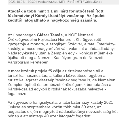
2021.10.04. - 10:30 |
vaskarika.hu / MTI - Fotó: MTI / Vajda János
Átadták a több mint 3,1 milliárd forintból felújított
füzérradványi Károlyi-kastélyt vasárnap. Az épület
keddtől látogatható a nagyközönség számára.
Az ünnepségen
Glázer Tamás
, a NÖF Nemzeti
Örökségvédelmi Fejlesztési Nonprofit Kft. ügyvezető
igazgatója elmondta, a szögligeti Szádvár, a tatai Esterházy-
kastély, a mosonmagyaróvári vár, valamint a nádasdladányi
Nádasdy-kastély után a Zemplén egyik ikonikus műemléke
újulhatott meg a Nemzeti Kastélyprogram és Nemzeti
Várprogram keretében.
A most lezárult projekt fő célja az értékmentésen túl a
turisztikai hasznosítás, a kultúra közvetítése, egyben a
turisztikai ágazat visszaépítésének segítése is, de kiemelten
Zemplén épített és természeti örökségének bemutatása a
Károlyi-család egykori birtokának fókuszába helyezve -
fogalmazott.
Az ügyvezető hangsúlyozta, a tatai Esterházy-kastély 2021
júniusa és szeptembere között több mint 39 ezer, az
augusztus elején megnyitott nádasdladányi nevezetesség két
hónap alatt mintegy 40 ezer látogatót fogadott.