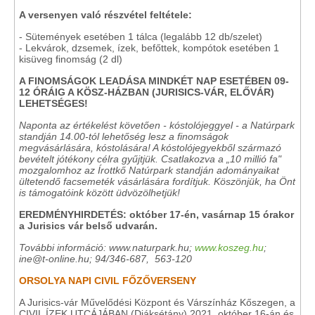
A versenyen való részvétel feltétele:
- Sütemények esetében 1 tálca (legalább 12 db/szelet)
- Lekvárok, dzsemek, ízek, befőttek, kompótok esetében 1
kisüveg finomság (2 dl)
A FINOMSÁGOK LEADÁSA MINDKÉT NAP ESETÉBEN 09-
12 ÓRÁIG A KÖSZ-HÁZBAN (JURISICS-VÁR, ELŐVÁR)
LEHETSÉGES!
Naponta az értékelést követően - kóstolójeggyel - a Natúrpark
standján 14.00-tól lehetőség lesz a finomságok
megvásárlására, kóstolására! A kóstolójegyekből származó
bevételt jótékony célra gyűjtjük. Csatlakozva a „10 millió fa"
mozgalomhoz az Írottkő Natúrpark standján adományaikat
ültetendő facsemeték vásárlására fordítjuk. Köszönjük, ha Önt
is támogatóink között üdvözölhetjük!
EREDMÉNYHIRDETÉS: október 17-én, vasárnap 15 órakor
a Jurisics vár belső udvarán.
További információ: www.naturpark.hu;
www.koszeg.hu
;
ine@t-online.hu; 94/346-687, 563-120
ORSOLYA NAPI CIVIL FŐZŐVERSENY
A Jurisics-vár Művelődési Központ és Várszínház Kőszegen, a
CIVIL ÍZEK UTCÁJÁBAN (Diáksétány) 2021. október 16-án és