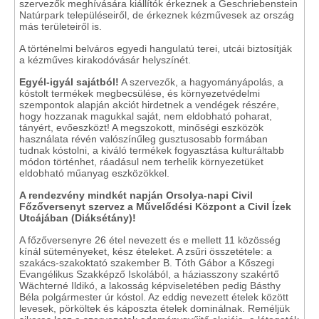
szervezők meghívására kiállítók érkeznek a Geschriebenstein
Natúrpark településeiről, de érkeznek kézművesek az ország
más területeiről is.
A történelmi belváros egyedi hangulatú terei, utcái biztosítják
a kézműves kirakodóvásár helyszínét.
Egyél-igyál sajátból!
A szervezők, a hagyományápolás, a
kóstolt termékek megbecsülése, és környezetvédelmi
szempontok alapján akciót hirdetnek a vendégek részére,
hogy hozzanak magukkal saját, nem eldobható poharat,
tányért, evőeszközt! A megszokott, minőségi eszközök
használata révén valószínűleg gusztusosabb formában
tudnak kóstolni, a kiváló termékek fogyasztása kulturáltabb
módon történhet, ráadásul nem terhelik környezetüket
eldobható műanyag eszközökkel.
A rendezvény mindkét napján Orsolya-napi Civil
Főzőversenyt szervez a Művelődési Központ a Civil Ízek
Utcájában (Diáksétány)!
A főzőversenyre 26 étel nevezett és e mellett 11 közösség
kínál süteményeket, kész ételeket. A zsűri összetétele: a
szakács-szakoktató szakember B. Tóth Gábor a Kőszegi
Evangélikus Szakképző Iskolából, a háziasszony szakértő
Wächterné Ildikó, a lakosság képviseletében pedig Básthy
Béla polgármester úr kóstol. Az eddig nevezett ételek között
levesek, pörköltek és káposzta ételek dominálnak. Reméljük