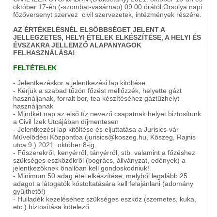
október 17-én (-szombat-vasárnap) 09.00 órától Orsolya napi
főzőversenyt szervez civil szervezetek, intézmények részére.
AZ ÉRTÉKELÉSNÉL ELSŐBBSÉGET JELENT A
JELLEGZETES, HELYI ÉTELEK ELKÉSZÍTÉSE, A HELYI ÉS
ÉVSZAKRA JELLEMZŐ ALAPANYAGOK
FELHASZNÁLÁSA!
FELTÉTELEK
- Jelentkezéskor a jelentkezési lap kitöltése
- Kérjük a szabad tűzön főzést mellőzzék, helyette gázt
használjanak, forralt bor, tea készítéséhez gáztűzhelyt
használjanak
- Mindkét nap az első tíz nevező csapatnak helyet biztosítunk
a Civil Ízek Utcájában díjmentesen
- Jelentkezési lap kitöltése és eljuttatása a Jurisics-vár
Művelődési Központba (jurisics@koszeg.hu, Kőszeg, Rajnis
utca 9.) 2021. október 8-ig
- Fűszerekről, kenyérről, tányérról, stb. valamint a főzéshez
szükséges eszközökről (bogrács, állványzat, edények) a
jelentkezőknek önállóan kell gondoskodniuk!
- Minimum 50 adag étel elkészítése, melyből legalább 25
adagot a látogatók kóstoltatására kell felajánlani (adomány
gyűjthető!)
- Hulladék kezeléséhez szükséges eszköz (szemetes, kuka,
etc.) biztosítása kötelező