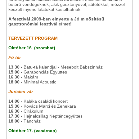
betérő vendégeknek, akik gesztenyével, sütőtökkel, mézzel
készült ínyenc falatokat kóstolhatnak.
A fesztivál 2009-ben elnyerte a Jó minősítésű
gasztronómiai fesztivál címet!
TERVEZETT PROGRAM
Október 16. (szombat)
Fő tér
13.30 -
Batu-tá kalandjai - Mesebolt Bábszínház
15.00 -
Garabonciás Együttes
16.30 -
Makám
18.00 -
Minimal Acoustic
Jurisics vár
14.00 -
Kaláka családi koncert
15.30 -
Kovács Marci és Zenekara
16.30 -
Cirákulum
17.30 -
Hajnalcsillag Néptáncegyüttes
18.00 -
Táncház
Október 17. (vasárnap)