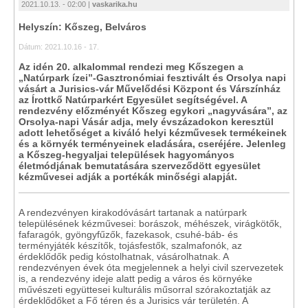
2021.10.13. - 02:00 |
vaskarika.hu
Helyszín: Kőszeg, Belváros
Dátum: 2021.10.16 - 17.
Az idén 20. alkalommal rendezi meg Kőszegen a
„Natúrpark ízei”-Gasztronómiai fesztivált és Orsolya napi
vásárt a Jurisics-vár Művelődési Központ és Várszínház
az Írottkő Natúrparkért Egyesület segítségével. A
rendezvény előzményét Kőszeg egykori „nagyvására”, az
Orsolya-napi Vásár adja, mely évszázadokon keresztül
adott lehetőséget a kiváló helyi kézművesek termékeinek
és a környék terményeinek eladására, cseréjére. Jelenleg
a Kőszeg-hegyaljai települések hagyományos
életmódjának bemutatására szerveződött egyesület
kézművesei adják a portékák minőségi alapját.
A rendezvényen kirakodóvásárt tartanak a natúrpark
településének kézművesei: borászok, méhészek, virágkötők,
fafaragók, gyöngyfűzők, fazekasok, csuhé-báb- és
terményjáték készítők, tojásfestők, szalmafonók, az
érdeklődők pedig kóstolhatnak, vásárolhatnak. A
rendezvényen évek óta megjelennek a helyi civil szervezetek
is, a rendezvény ideje alatt pedig a város és környéke
művészeti együttesei kulturális műsorral szórakoztatják az
érdeklődőket a Fő téren és a Jurisics vár területén. A