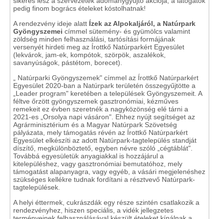
sikeres lesz a szervezetek adománygyűjtő akciója, a látogatók
pedig finom bogrács ételeket kóstolhatnak!
A rendezvény ideje alatt
Ízek az Alpokaljáról, a Natúrpark
Gyöngyszemei
címmel sütemény- és gyümölcs valamint
zöldség minden felhasználási, tartósítási formájának
versenyét hirdeti meg az Írottkő Natúrparkért Egyesület
(lekvárok, jam-ek, kompótok, szörpök, aszalékok,
savanyúságok, pástétom, borecet).
„ Natúrparki Gyöngyszemek" címmel az Írottkő Natúrparkért
Egyesület 2020-ban a Natúrpark területén összegyűjtötte a
„Leader program" keretében a települések Gyöngyszemeit. A
féltve őrzött gyöngyszemek gasztronómiai, kézműves
remekeit ez évben szeretnék a nagyközönség elé tárni a
2021-es „Orsolya napi vásáron". Ehhez nyújt segítséget az
Agrárminisztérium és a Magyar Natúrpark Szövetség
pályázata, mely támogatás révén az Írottkő Natúrparkért
Egyesület elkészíti az adott Natúrpark-tagtelepülés standját
díszítő, megkülönböztető, egyben névre szóló „cégtáblát".
Továbbá egyesületük anyagiakkal is hozzájárul a
kitelepüléshez, vagy gasztronómiai bemutatóhoz, mely
támogatást alapanyagra, vagy egyéb, a vásári megjelenéshez
szükséges kellékre tudnak fordítani a résztvevő Natúrpark-
tagtelepülések.
A helyi éttermek, cukrászdák egy része szintén csatlakozik a
rendezvényhez, hiszen speciális, a vidék jellegzetes
terményeinek felhasználásával készült ételeket kínálnak a