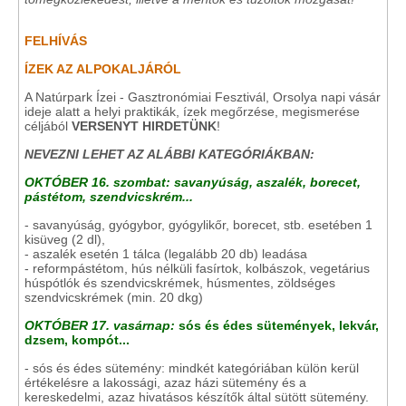
FELHÍVÁS
ÍZEK AZ ALPOKALJÁRÓL
A Natúrpark Ízei - Gasztronómiai Fesztivál, Orsolya napi vásár
ideje alatt a helyi praktikák, ízek megőrzése, megismerése
céljából
VERSENYT HIRDETÜNK
!
NEVEZNI LEHET AZ ALÁBBI KATEGÓRIÁKBAN:
OKTÓBER 16. szombat:
savanyúság, aszalék, borecet,
pástétom, szendvicskrém...
- savanyúság, gyógybor, gyógylikőr, borecet, stb. esetében 1
kisüveg (2 dl),
- aszalék esetén 1 tálca (legalább 20 db) leadása
- reformpástétom, hús nélküli fasírtok, kolbászok, vegetárius
húspótlók és szendvicskrémek, húsmentes, zöldséges
szendvicskrémek (min. 20 dkg)
OKTÓBER 17. vasárnap:
sós és édes sütemények, lekvár,
dzsem, kompót...
- sós és édes sütemény: mindkét kategóriában külön kerül
értékelésre a lakossági, azaz házi sütemény és a
kereskedelmi, azaz hivatásos készítők által sütött sütemény.