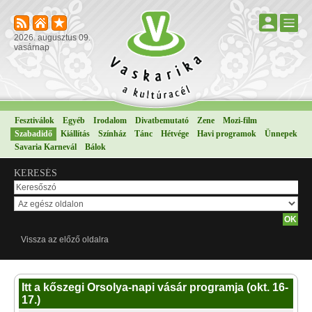
2026. augusztus 09.
vasárnap
Fesztiválok
Egyéb
Irodalom
Divatbemutató
Zene
Mozi-film
Szabadidő
Kiállítás
Színház
Tánc
Hétvége
Havi programok
Ünnepek
Savaria Karnevál
Bálok
KERESÉS
Vissza az előző oldalra
Itt a kőszegi Orsolya-napi vásár programja (okt. 16-
17.)