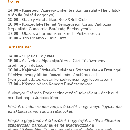
Fő tér
14.00 -
Kajárpéci Vízirevü-Önkéntes Színtársulat - Hany Istók,
a láp fia (vásári dagonya)
15.00 -
Galaxy Akrobatikus Rock&Roll Club
16.00 -
Kőszegfalvi Német Nemzetiségi Kórus, Vadrózsa
Népdalkör, Concordia-Barátság Énekegyesület
17.00 -
Utazás a harmonikám körül - Peltzer Géza
18.00 -
Trio Picanto - Latin Jazz
Jurisics vár
14.00 -
Vujicsics Együttes
15.00 -
Az Ízek az Alpokaljáról és a Civil Főzőverseny
eredményhirdetése
16.00 -
Kajárpéci Vízirevü-Önkéntes Színtársulat - A Dzsungel
KönNye, avagy többet ésszel, mint láncfűrésszel
(környezettudatos vásári konzekvencia, egy levonásban)
17.00 -
Kőszeg Város Koncert Fúvószenekara
A Magyar Csárdás Project elnevezésű tekerőlant - ének duó
mindkét nap a Jurisics téren.
Kérünk minden rendezvényre érkezőt, hogy vegye figyelembe
az aktuális járványügyi szabályokat!
Kérjük a gépjárművel érkezőket, hogy óvják a zöld felületeket,
szabályosan parkoljanak és ne akadályozzák a
tömegközlekedést, illetve a mentők és tűzoltók mozgását!