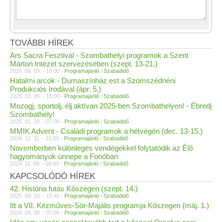
TOVÁBBI HÍREK
Ars Sacra Fesztivál - Szombathelyi programok a Szent
Márton Intézet szervezésében (szept. 13-21.)
2025. 09. 09. - 19:00 -
Programajánló
/
Szabadidő
Hatalmi arcok - Dumaszínház est a Szomszédnéni
Produkciós Irodával (ápr. 5.)
2025. 03. 09. - 15:00 -
Programajánló
/
Szabadidő
Mozogj, sportolj, élj aktívan 2025-ben Szombathelyen! - Ébredj
Szombathely!
2025. 01. 29. - 07:00 -
Programajánló
/
Szabadidő
MMIK Advent - Családi programok a hétvégén (dec. 13-15.)
2024. 12. 11. - 21:00 -
Programajánló
/
Szabadidő
Novemberben különleges vendégekkel folytatódik az Élő
hagyományok ünnepe a Fonóban
2024. 11. 09. - 09:00 -
Programajánló
/
Szabadidő
KAPCSOLÓDÓ HÍREK
42. História futás Kőszegen (szept. 14.)
2025. 09. 10. - 15:40 -
Programajánló
/
Szabadidő
Itt a VII. Kézműves-Sör-Majális programja Kőszegen (máj. 1.)
2024. 04. 30. - 07:00 -
Programajánló
/
Szabadidő