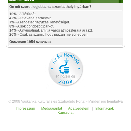
Ön mit szeret legjobban a szombathelyi nyárban?
10%
- A Tófürdőt.
42%
- A Savaria Karnevált.
7%
- A rengeteg fagyizási lehetőséget.
8%
- A sok gondozott parkot.
14%
- A nyugalmat, amit a város atmoszférája áraszt.
20%
- Csak az számít, hogy igazán meleg legyen.
Összesen 1954 szavazat
© 2008 Vaskarika Kulturális és Szabadidő Portál - Minden jog fenntartva
Impresszum
|
Médiaajánlat
|
Adatvédelem
|
Információk
|
Kapcsolat