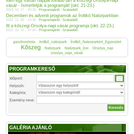
Idén egy vásári nappal tovább tart a kőszegi Orsolya-napi
vásár - Ismertetjük a programját! (okt. 21-23.)
2023. 10. 17. - 00:30 -
Programajánló
/
Szabadidő
Decemberi és adventi programok az Írottkő Natúrparkban
2022. 12. 05. - 13:30 -
Programajánló
/
Szabadidő
Itt a kőszegi Orsolya-napi vásár programja (okt. 22-23.)
2022. 10. 22. - 07:00 -
Programajánló
/
Szabadidő
gasztronómia
írottkő_natúrpark
Írottkő_Naturparkért_Egyesület
Kőszeg
Natúrpark
Natúrpark_Ízei
Orsolya_nap
orsolya_napi_vásár
PROGRAMKERESŐ
Időpont:
Helyszín:
Kategória:
Esemény neve:
GALÉRIA AJÁNLÓ