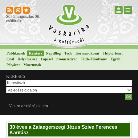
2026. augusztus 06.
csütörtök
Publikációk
Karitász
NapiBlog
Tech
Körmendkosár
Helytörténet
Civil
Helyi fókusz
Lapszél
Szomszédvár
Játék-Feladvány
Egyéb
Pályázat
Múzeumok
KERESÉS
Vissza az előző oldalra
30 éves a Zalaegerszegi Jézus Szíve Ferences
Karitász