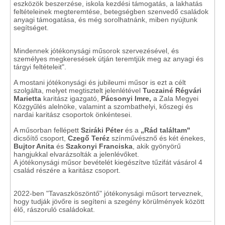
eszközök beszerzése, iskola kezdési támogatás, a lakhatás
feltételeinek megteremtése, betegségben szenvedő családok
anyagi támogatása, és még sorolhatnánk, miben nyújtunk
segítséget.
Mindennek jótékonysági műsorok szervezésével, és
személyes megkeresések útján teremtjük meg az anyagi és
tárgyi feltételeit".
A mostani jótékonysági és jubileumi műsor is ezt a célt
szolgálta, melyet megtisztelt jelenlétével
Tuczainé Régvári
Marietta
karitász igazgató,
Pácsonyi Imre,
a Zala Megyei
Közgyűlés alelnöke, valamint a szombathelyi, kőszegi és
nardai karitász csoportok önkéntesei.
A műsorban fellépett
Sziráki Péter
és a
„Rád találtam"
dicsőítő csoport,
Czegő Teréz
színművésznő és két énekes,
Bujtor Anita
és
Szakonyi Franciska
, akik gyönyörű
hangjukkal elvarázsolták a jelenlévőket.
A jótékonysági műsor bevételét kiegészítve tűzifát vásárol 4
család részére a karitász csoport.
2022-ben "Tavaszköszöntő" jótékonysági műsort terveznek,
hogy tudják jövőre is segíteni a szegény körülmények között
élő, rászoruló családokat.