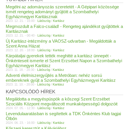
Megélni az adományozás szeretetét - A Gépipari közössége
ismét rengeteg adományt gyűjtött a Szombathelyi
Egyházmegyei Karitásznak
2023. 12. 21. - 15:00 -
Látószög
/
Karitász
Megmozdult a Falco-család! - Rengeteg ajándékot gyűjtöttek a
Karitásznak
2023. 12. 21. - 00:40 -
Látószög
/
Karitász
Új Karitász-intézmény a VAOSZ-udvarban - Megáldották a
Szent Anna Házat
2023. 12. 20. - 18:00 -
Látószög
/
Karitász
Kárpátaljai gyerekek tették meghitté a karitász ünnepét -
Önkénteseit ismerte el Szent Erzsébet Napon a Szombathelyi
Egyházmegyei Karitász
2023. 11. 18. - 20:30 -
Látószög
/
Karitász
Adventi élelmiszergyűjtés a Metróban: nehéz sorsú
embereknek gyűjt a Szombathelyi Egyházmegyei Karitász
2023. 11. 10. - 20:00 -
Látószög
/
Karitász
KAPCSOLÓDÓ HÍREK
Megáldotta a megyéspüspök a kőszegi Szent Erzsébet
Szociális Központ megváltozott munkaképességű dolgozóit
2024. 07. 05. - 12:30 -
Látószög
/
Karitász
Levendulaaratásban is segítettek a TDK Önkéntes Klub tagjai
Ölbőn
2024. 06. 23. - 16:00 -
Látószög
/
Karitász
Kőszegi keresztút a Kálváriához