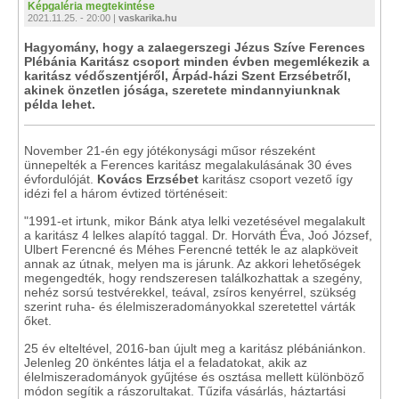
Képgaléria megtekintése
2021.11.25. - 20:00 |
vaskarika.hu
Hagyomány, hogy a zalaegerszegi Jézus Szíve Ferences
Plébánia Karitász csoport minden évben megemlékezik a
karitász védőszentjéről, Árpád-házi Szent Erzsébetről,
akinek önzetlen jósága, szeretete mindannyiunknak
példa lehet.
November 21-én egy jótékonysági műsor részeként
ünnepelték a Ferences karitász megalakulásának 30 éves
évfordulóját.
Kovács Erzsébet
karitász csoport vezető így
idézi fel a három évtized történéseit:
"1991-et irtunk, mikor Bánk atya lelki vezetésével megalakult
a karitász 4 lelkes alapító taggal. Dr. Horváth Éva, Joó József,
Ulbert Ferencné és Méhes Ferencné tették le az alapköveit
annak az útnak, melyen ma is járunk. Az akkori lehetőségek
megengedték, hogy rendszeresen találkozhattak a szegény,
nehéz sorsú testvérekkel, teával, zsíros kenyérrel, szükség
szerint ruha- és élelmiszeradományokkal szeretettel várták
őket.
25 év elteltével, 2016-ban újult meg a karitász plébániánkon.
Jelenleg 20 önkéntes látja el a feladatokat, akik az
élelmiszeradományok gyűjtése és osztása mellett különböző
módon segítik a rászorultakat. Tűzifa vásárlás, háztartási