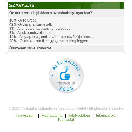
SZAVAZÁS
Ön mit szeret legjobban a szombathelyi nyárban?
10%
- A Tófürdőt.
42%
- A Savaria Karnevált.
7%
- A rengeteg fagyizási lehetőséget.
8%
- A sok gondozott parkot.
14%
- A nyugalmat, amit a város atmoszférája áraszt.
20%
- Csak az számít, hogy igazán meleg legyen.
Összesen 1954 szavazat
© 2008 Vaskarika Kulturális és Szabadidő Portál - Minden jog fenntartva
Impresszum
|
Médiaajánlat
|
Adatvédelem
|
Információk
|
Kapcsolat