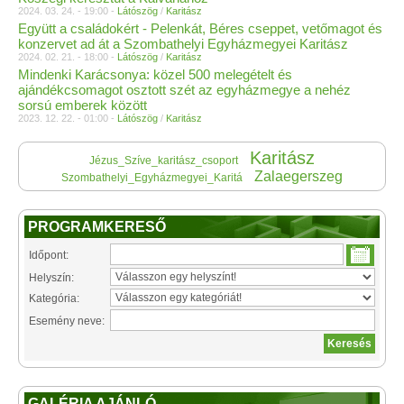
2024. 03. 24. - 19:00 -
Látószög
/
Karitász
Együtt a családokért - Pelenkát, Béres cseppet, vetőmagot és
konzervet ad át a Szombathelyi Egyházmegyei Karitász
2024. 02. 21. - 18:00 -
Látószög
/
Karitász
Mindenki Karácsonya: közel 500 melegételt és
ajándékcsomagot osztott szét az egyházmegye a nehéz
sorsú emberek között
2023. 12. 22. - 01:00 -
Látószög
/
Karitász
Karitász
Jézus_Szíve_karitász_csoport
Zalaegerszeg
Szombathelyi_Egyházmegyei_Karitá
PROGRAMKERESŐ
Időpont:
Helyszín:
Kategória:
Esemény neve:
GALÉRIA AJÁNLÓ