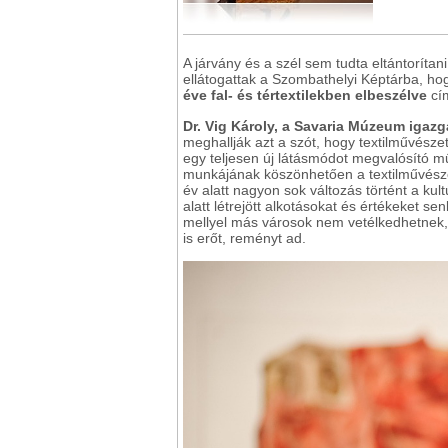
A járvány és a szél sem tudta eltántorítan
ellátogattak a Szombathelyi Képtárba, ho
éve fal- és tértextilekben elbeszélve
cím
Dr. Vig Károly, a Savaria Múzeum igaz
meghallják azt a szót, hogy textilművész
egy teljesen új látásmódot megvalósító mű
munkájának köszönhetően a textilművésze
év alatt nagyon sok változás történt a kult
alatt létrejött alkotásokat és értékeket se
mellyel más városok nem vetélkedhetnek, é
is erőt, reményt ad.