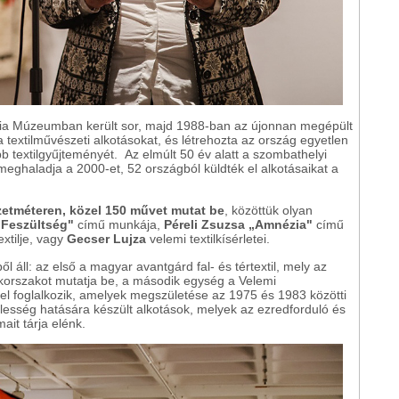
aria Múzeumban került sor, majd 1988-ban az újonnan megépült
a textilművészeti alkotásokat, és létrehozta az ország egyetlen
b textilgyűjteményét. Az elmúlt 50 év alatt a szombathelyi
eghaladja a 2000-et, 52 országból küldték el alkotásaikat a
zetméteren, közel 150 művet mutat be
, közöttük olyan
„Feszültség"
című munkája,
Péreli Zsuzsa „Amnézia"
című
extilje, vagy
Gecser Lujza
velemi textilkísérletei.
l áll: az első a magyar avantgárd fal- és tértextil, mely az
ykorszakot mutatja be, a második egység a Velemi
kkel foglalkozik, amelyek megszületése az 1975 és 1983 közötti
ilesség hatására készült alkotások, melyek az ezredforduló és
ait tárja elénk.