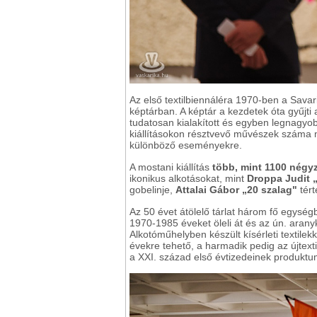
Az első textilbiennáléra 1970-ben a Sav
képtárban. A képtár a kezdetek óta gyűjti 
tudatosan kialakított és egyben legnagyob
kiállításokon résztvevő művészek száma m
különböző eseményekre.
A mostani kiállítás
több, mint 1100 négy
ikonikus alkotásokat, mint
Droppa Judit 
gobelinje,
Attalai Gábor „20 szalag"
tért
Az 50 évet átölelő tárlat három fő egységbő
1970-1985 éveket öleli át és az ún. aran
Alkotóműhelyben készült kísérleti textile
évekre tehető, a harmadik pedig az újtext
a XXI. század első évtizedeinek produktum