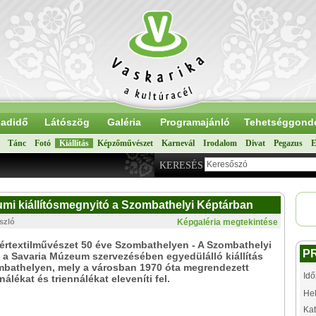
adidő
Látószög
Galéria
Programajánló
Tehetséggond
Tánc
Fotó
Kiállítás
Képzőművészet
Karnevál
Irodalom
Divat
Pegazus
E
KERESÉS
eumi kiállítósmegnyitó a Szombathelyi Képtárban
szló
Képgaléria megtekintése
 tértextilművészet 50 éve Szombathelyen - A Szombathelyi
P
 a Savaria Múzeum szervezésében egyedülálló kiállítás
mbathelyen, mely a városban 1970 óta megrendezett
Idő
nálékat és triennálékat eleveníti fel.
Hel
Kat