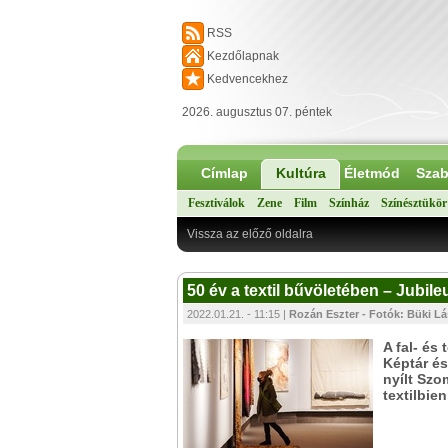
RSS
Kezdőlapnak
Kedvencekhez
2026. augusztus 07. péntek
Címlap
Kultúra
Életmód
Szab
Fesztiválok
Zene
Film
Színház
Színésztükör
Vissza az előző oldalra
50 év a textil bűvöletében – Jubil
2022.01.21. - 11:15 |
Rozán Eszter - Fotók: Büki Lá
A fal- és
Képtár és
nyílt Szo
textilbien