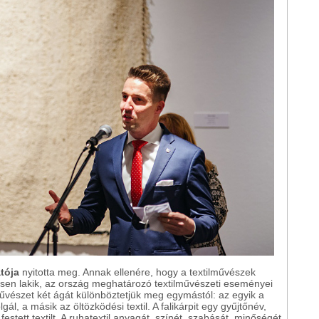
tója
nyitotta meg. Annak ellenére, hogy a textilművészek
sen lakik, az ország meghatározó textilművészeti eseményei
űvészet két ágát különböztetjük meg egymástól: az egyik a
gál, a másik az öltözködési textil. A falikárpit egy gyűjtőnév,
estett textilt. A ruhatextil anyagát, színét, szabását, minőségét