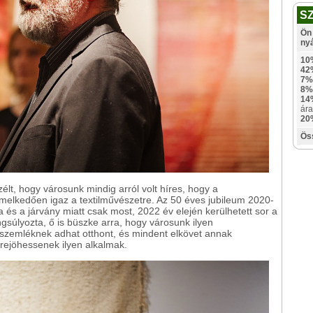
S
Ön 
ny
10
42
7%
8%
14
ára
20
Ös
élt, hogy városunk mindig arról volt híres, hogy a
emelkedően igaz a textilművészetre. Az 50 éves jubileum 2020-
sa és a járvány miatt csak most, 2022 év elején kerülhetett sor a
súlyozta, ő is büszke arra, hogy városunk ilyen
szemléknek adhat otthont, és mindent elkövet annak
trejöhessenek ilyen alkalmak.