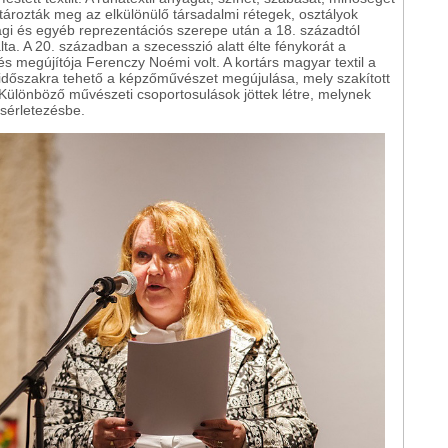
tározták meg az elkülönülő társadalmi rétegek, osztályok
világi és egyéb reprezentációs szerepe után a 18. századtól
lta. A 20. században a szecesszió alatt élte fénykorát a
és megújítója Ferenczy Noémi volt. A kortárs magyar textil a
időszakra tehető a képzőművészet megújulása, mely szakított
 Különböző művészeti csoportosulások jöttek létre, melynek
ísérletezésbe.