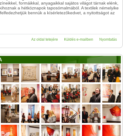
zíneikkel, formáikkal, anyagaikkal sajátos világot tárnak elénk,
kihoznak a hétköznapok taposómalmából. A textilek némelyike
elfedezhetjük bennük a kísérletezőkedvet, a nyitottságot az
Az oldal tetejére
Küldés e-mailben
Nyomtatás
A