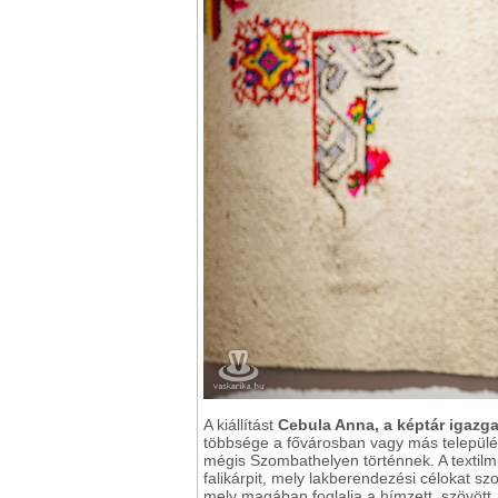
A kiállítást
Cebula Anna, a képtár igazga
többsége a fővárosban vagy más települé
mégis Szombathelyen történnek. A textilm
falikárpit, mely lakberendezési célokat szol
mely magában foglalja a hímzett, szövött, f