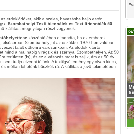
Es
i az érdeklődőket, akik a szeles, havazásba hajló estén
gy a
Szombathelyi Textilbiennálék és Textiltriennálék 50
ű kiállítást megnyitóján részt vegyenek.
G
gatóhelyettese
köszöntőjében elmondta, ha az emberek
et, elsősorban Szombathely jut az eszükbe. 1970-ben valóban
vészet talált otthonra városunkban. Az elődök kitartó
t mind a mai napig virágzik és szárnyal Szombathelyen. Az 50
úra területén (is), és ez a változás most is zajlik, ám az 50 év
nki sem tudja elvenni tőlünk. A textilgyűjtemény egy olyan kincs,
s méltán lehetünk büszkék rá. A kiállítás a jövő tekintetében
Ma
tú