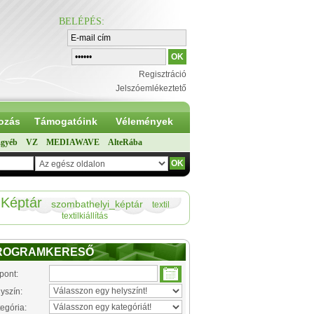
BELÉPÉS
:
Regisztráció
Jelszóemlékeztető
ozás
Támogatóink
Vélemények
gyéb
VZ
MEDIAWAVE
AlteRába
Képtár
szombathelyi_képtár
textil
textilkiállítás
ROGRAMKERESŐ
pont:
yszín:
egória: