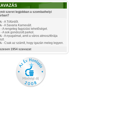
ZAVAZÁS
mit szeret legjobban a szombathelyi
árban?
%
- A Tófürdőt.
%
- A Savaria Karnevált.
- A rengeteg fagyizási lehetőséget.
- A sok gondozott parkot.
%
- A nyugalmat, amit a város atmoszférája
szt.
%
- Csak az számít, hogy igazán meleg legyen.
szesen 1954 szavazat