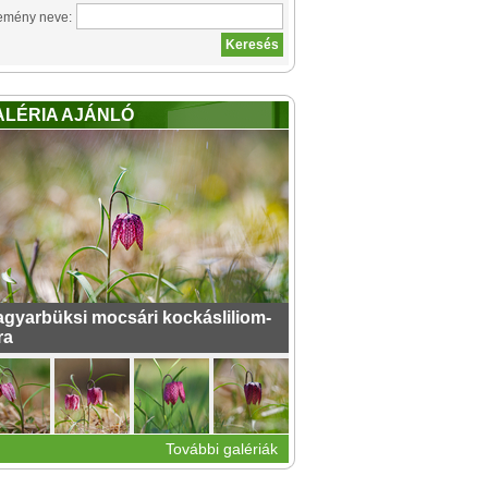
emény neve:
ALÉRIA AJÁNLÓ
gyarbüksi mocsári kockásliliom-
ra
További galériák