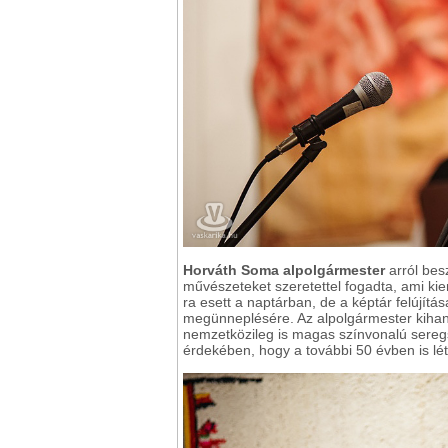
Horváth Soma alpolgármester
arról besz
művészeteket szeretettel fogadta, ami ki
ra esett a naptárban, de a képtár felújítá
megünneplésére. Az alpolgármester kihang
nemzetközileg is magas színvonalú sereg
érdekében, hogy a további 50 évben is lé