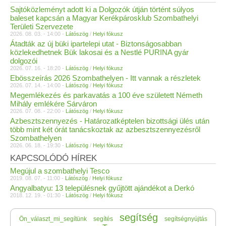
Sajtóközleményt adott ki a Dolgozók útján történt súlyos
baleset kapcsán a Magyar Kerékpárosklub Szombathelyi
Területi Szervezete
2026. 08. 03. - 14:00 -
Látószög
/
Helyi fókusz
Átadták az új büki ipartelepi utat - Biztonságosabban
közlekedhetnek Bük lakosai és a Nestlé PURINA gyár
dolgozói
2026. 07. 16. - 18:20 -
Látószög
/
Helyi fókusz
Ebösszeírás 2026 Szombathelyen - Itt vannak a részletek
2026. 07. 14. - 14:00 -
Látószög
/
Helyi fókusz
Megemlékezés és parkavatás a 100 éve született Németh
Mihály emlékére Sárváron
2026. 07. 08. - 22:00 -
Látószög
/
Helyi fókusz
Azbesztszennyezés - Határozatképtelen bizottsági ülés után
több mint két órát tanácskoztak az azbesztszennyezésről
Szombathelyen
2026. 06. 18. - 19:30 -
Látószög
/
Helyi fókusz
KAPCSOLÓDÓ HÍREK
Megújul a szombathelyi Tesco
2019. 08. 07. - 11:00 -
Látószög
/
Helyi fókusz
Angyalbatyu: 13 településnek gyűjtött ajándékot a Derkó
2018. 12. 19. - 01:30 -
Látószög
/
Helyi fókusz
segítség
Ön_választ_mi_segítünk
segítés
segítségnyújtás