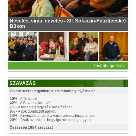
Nevetés, sírás, nevetés - XII. Sok-szín-Feszt(ecske)
Bükön
További galériák
SZAVAZÁS
Ön mit szeret legjobban a szombathelyi nyárban?
10%
- A Tófürdőt.
42%
- A Savaria Karnevált.
7%
- A rengeteg fagyizási lehetőséget.
8%
- A sok gondozott parkot.
14%
- A nyugalmat, amit a város atmoszférája áraszt.
20%
- Csak az számít, hogy igazán meleg legyen.
Összesen 1954 szavazat