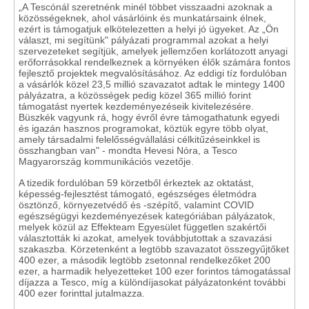
„A Tescónál szeretnénk minél többet visszaadni azoknak a
közösségeknek, ahol vásárlóink és munkatársaink élnek,
ezért is támogatjuk elkötelezetten a helyi jó ügyeket. Az „Ön
választ, mi segítünk" pályázati programmal azokat a helyi
szervezeteket segítjük, amelyek jellemzően korlátozott anyagi
erőforrásokkal rendelkeznek a környéken élők számára fontos
fejlesztő projektek megvalósításához. Az eddigi tíz fordulóban
a vásárlók közel 23,5 millió szavazatot adtak le mintegy 1400
pályázatra, a közösségek pedig közel 365 millió forint
támogatást nyertek kezdeményezéseik kivitelezésére.
Büszkék vagyunk rá, hogy évről évre támogathatunk egyedi
és igazán hasznos programokat, köztük egyre több olyat,
amely társadalmi felelősségvállalási célkitűzéseinkkel is
összhangban van" - mondta Hevesi Nóra, a Tesco
Magyarország kommunikációs vezetője.
A tizedik fordulóban 59 körzetből érkeztek az oktatást,
képesség-fejlesztést támogató, egészséges életmódra
ösztönző, környezetvédő és -szépítő, valamint COVID
egészségügyi kezdeményezések kategóriában pályázatok,
melyek közül az Effekteam Egyesület független szakértői
választották ki azokat, amelyek továbbjutottak a szavazási
szakaszba. Körzetenként a legtöbb szavazatot összegyűjtőket
400 ezer, a második legtöbb zsetonnal rendelkezőket 200
ezer, a harmadik helyezetteket 100 ezer forintos támogatással
díjazza a Tesco, míg a különdíjasokat pályázatonként további
400 ezer forinttal jutalmazza.