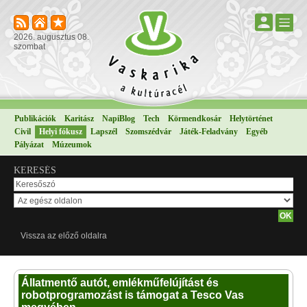
2026. augusztus 08.
szombat
Publikációk
Karitász
NapiBlog
Tech
Körmendkosár
Helytörténet
Civil
Helyi fókusz
Lapszél
Szomszédvár
Játék-Feladvány
Egyéb
Pályázat
Múzeumok
KERESÉS
Vissza az előző oldalra
Állatmentő autót, emlékműfelújítást és
robotprogramozást is támogat a Tesco Vas