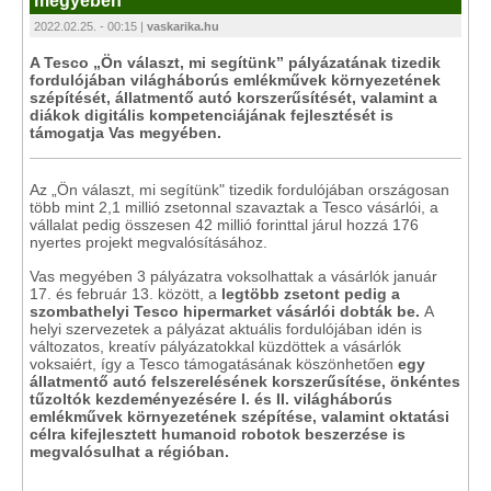
megyében
2022.02.25. - 00:15 |
vaskarika.hu
A Tesco „Ön választ, mi segítünk” pályázatának tizedik
fordulójában világháborús emlékművek környezetének
szépítését, állatmentő autó korszerűsítését, valamint a
diákok digitális kompetenciájának fejlesztését is
támogatja Vas megyében.
Az „Ön választ, mi segítünk" tizedik fordulójában országosan
több mint 2,1 millió zsetonnal szavaztak a Tesco vásárlói, a
vállalat pedig összesen 42 millió forinttal járul hozzá 176
nyertes projekt megvalósításához.
Vas megyében 3 pályázatra voksolhattak a vásárlók január
17. és február 13. között, a
legtöbb zsetont pedig a
szombathelyi Tesco hipermarket vásárlói dobták be
.
A
helyi szervezetek a pályázat aktuális fordulójában idén is
változatos, kreatív pályázatokkal küzdöttek a vásárlók
voksaiért, így a Tesco támogatásának köszönhetően
egy
állatmentő autó felszerelésének korszerűsítése, önkéntes
tűzoltók kezdeményezésére I. és II. világháborús
emlékművek környezetének szépítése, valamint oktatási
célra kifejlesztett humanoid robotok beszerzése is
megvalósulhat a régióban.