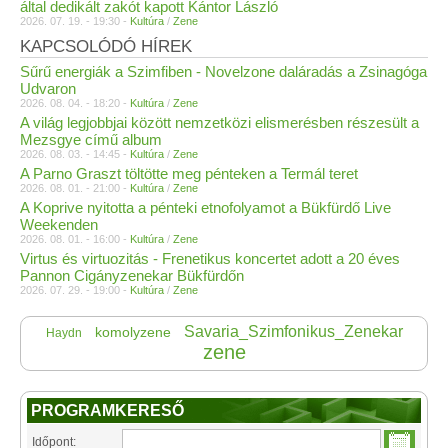
által dedikált zakót kapott Kántor László
2026. 07. 19. - 19:30 -
Kultúra
/
Zene
KAPCSOLÓDÓ HÍREK
Sűrű energiák a Szimfiben - Novelzone daláradás a Zsinagóga
Udvaron
2026. 08. 04. - 18:20 -
Kultúra
/
Zene
A világ legjobbjai között nemzetközi elismerésben részesült a
Mezsgye című album
2026. 08. 03. - 14:45 -
Kultúra
/
Zene
A Parno Graszt töltötte meg pénteken a Termál teret
2026. 08. 01. - 21:00 -
Kultúra
/
Zene
A Koprive nyitotta a pénteki etnofolyamot a Bükfürdő Live
Weekenden
2026. 08. 01. - 16:00 -
Kultúra
/
Zene
Virtus és virtuozitás - Frenetikus koncertet adott a 20 éves
Pannon Cigányzenekar Bükfürdőn
2026. 07. 29. - 19:00 -
Kultúra
/
Zene
Savaria_Szimfonikus_Zenekar
komolyzene
Haydn
zene
PROGRAMKERESŐ
Időpont: