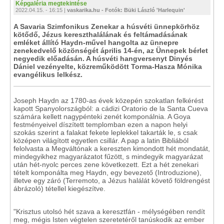
Képgaléria megtekintése
2022.04.15. - 16:15 |
vaskarika.hu - Fotók: Büki László 'Harlequin'
A Savaria Szimfonikus Zenekar a húsvéti ünnepkörhöz
kötődő, Jézus kereszthalálának és feltámadásának
emléket állító Haydn-művel hangolta az ünnepre
zenekedvelő közönségét április 14-én, az Ünnepek bérlet
negyedik előadásán. A húsvéti hangversenyt Dinyés
Dániel vezényelte, közreműködött Torma-Hasza Mónika
evangélikus lelkész.
Joseph Haydn az 1780-as évek közepén szokatlan felkérést
kapott Spanyolországból: a cádizi Oratorio de la Santa Cueva
számára kellett nagypénteki zenét komponálnia. A Goya
festményeivel díszített templomban ezen a napon helyi
szokás szerint a falakat fekete leplekkel takarták le, s csak
középen világított egyetlen csillár. A pap a latin Bibliából
felolvasta a Megváltónak a kereszten kimondott hét mondatát,
mindegyikhez magyarázatot fűzött, s mindegyik magyarázat
után hét-nyolc perces zene következett. Ezt a hét zenekari
tételt komponálta meg Haydn, egy bevezető (Introduzione),
illetve egy záró (Terremoto, a Jézus halálát követő földrengést
ábrázoló) tétellel kiegészítve.
"Krisztus utolsó hét szava a keresztfán - mélységében rendít
meg, mégis Isten végtelen szeretetéről tanúskodik az ember