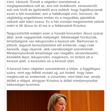
iránt, irántunk. Ennek a végtelen szeretetnek a
megtapasztalása volt az, ami sok imádkozót, zeneszerzőt,
sok-sok hívőt és igehirdetőt arra indított, hogy foglalkozzanak
ezzel a hét mondattal, ami a haláltusáját vívó, búcsúzó, de
végletekig engedelmes ember és a megváltás ajándékát
nekünk adó Isten szava. Ez a hét mondat megismerteti velünk
miért is élt Jézus és él ma is a feltámadott Krisztus.
Nagycsütörtök estéjén ezen a húsvéti koncerten Jézus szavai
által, amik nagypéntek mélységét, feketeségét hordozzák,
lehetőségünk van lekuporodni a kereszt elé. Bárhonnan is
jöttünk, legyünk keresztyénként elő emberek, vagy csak
keresők, vagy olyanok, akik csendességet szeretnének.
Mindannyiunknak lehetősége van megállni, elcsendesedni,
közelebb lépni, lekuporodni, megérezni, mi történt ott a
kereszt alatt, a kereszten és a kereszt után.
A kereszt Isten végtelen szeretetének a helye, a függőleges
szára, mint egy felfelé mutató ujj, azt hirdeti, hogy Isten
megbocsát az embernek, a vízszintes, mint kitárt kar, amely
átöleli a világot, ahogyan Krisztus is átölel mindannyiunkat
békességet teremtve.