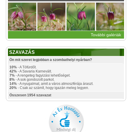
További galériák
SZAVAZÁS
Ön mit szeret legjobban a szombathelyi nyárban?
10%
- A Tófürdőt.
42%
- A Savaria Karnevált.
7%
- A rengeteg fagyizási lehetőséget.
8%
- A sok gondozott parkot.
14%
- A nyugalmat, amit a város atmoszférája áraszt.
20%
- Csak az számít, hogy igazán meleg legyen.
Összesen 1954 szavazat