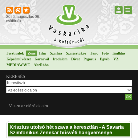
2026. augusztus 06.
csütörtök
Fesztiválok
Zene
Film
Színház
Színésztükör
Tánc
Fotó
Kiállítás
Képzőművészet
Karnevál
Irodalom
Divat
Pegazus
Egyéb
VZ
MEDIAWAVE
AlteRába
KERESÉS
Vissza az előző oldalra
Krisztus utolsó hét szava a keresztfán - A Savaria
Szimfonikus Zenekar húsvéti hangversenye