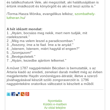
és találkozhatunk Vele, aki megszólalt, aki haláltusájában is
értünk imádkozott és könyörgött és aki ezt teszi azóta is."
/Torma-Hasza Mónika, evangélikus lelkész,
szombathely-
lutheran.hu
/
A hét idézett mondat:
1. „Atyám, bocsáss meg nekik, mert nem tudják, mit
cselekszenek."
2. „Még ma velem leszel a paradicsomban."
3. „Asszony, íme a te fiad. Íme a te anyád."
4. „Istenem, Istenem, miért hagytál el engem?"
5. „Szomjazom!"
6. „Bevégeztetett."
7. „Atyám, kezedbe ajánlom lelkemet."
A művet 1787 nagypéntekén Bécsben is bemutatták, s az
Artaria kiadó az eredeti, zenekari darab mellett még az évben
megjelentette Haydn vonósnégyes-átiratát, illetve a szerző
jóváhagyásával készült szóló zongoraverziót is. 1796
nagypéntekére oratorikus változatot is készített a műből.
Nyomtatás
Küldés e-mailben
Az oldal tetejére