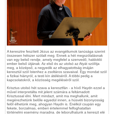
A keresztre feszített Jézus az evangéliumok tanúsága szerint
összesen hétszer szólalt meg. Ennek a hét megszólalásnak
van egy belső rendje, amely megfelel a szenvedő, haldokló
ember belső útjának. Az első és az utolsó az Atyát szólítja
meg, a középső, a negyedik az elhagyatottság imáján
keresztül szól Istenhez a zsoltáros szavaival. Egy mondat szól
a fizikai hiányról, a testi kín átéléséről. A többi pedig a
kapcsolatokról, a közösség megéléséről szól.
Krisztus utolsó hét szava a keresztfán - a hívő Haydn ezzel a
művel interpretálta mit jelent számára a feltámadott
Krisztussal élni. Mert mindazt, amit ma meghallunk, amit
megérezhetünk belőle egyedül innen, a húsvéti bizonyosság
felől élhetünk meg, ahogyan Haydn is. Enélkül csupán egy
fekete, borzalmas, emberi értelemmel felfoghatatlan
történelmi esemény maradna. de leborulhatunk a kereszt elé