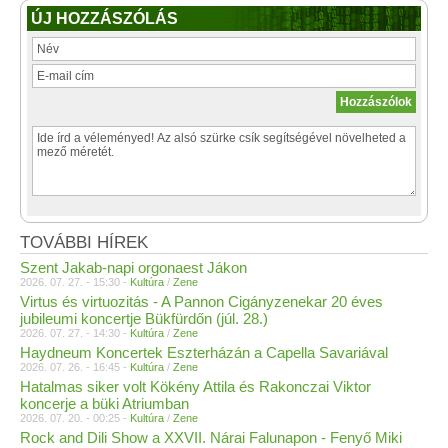
ÚJ HOZZÁSZÓLÁS
TOVÁBBI HÍREK
Szent Jakab-napi orgonaest Jákon
2026. 07. 27. - 15:30 -
Kultúra
/
Zene
Virtus és virtuozitás - A Pannon Cigányzenekar 20 éves
jubileumi koncertje Bükfürdőn (júl. 28.)
2026. 07. 27. - 14:30 -
Kultúra
/
Zene
Haydneum Koncertek Eszterházán a Capella Savariával
2026. 07. 26. - 16:45 -
Kultúra
/
Zene
Hatalmas siker volt Kökény Attila és Rakonczai Viktor
koncerje a büki Atriumban
2026. 07. 20. - 00:25 -
Kultúra
/
Zene
Rock and Dili Show a XXVII. Nárai Falunapon - Fenyő Miki