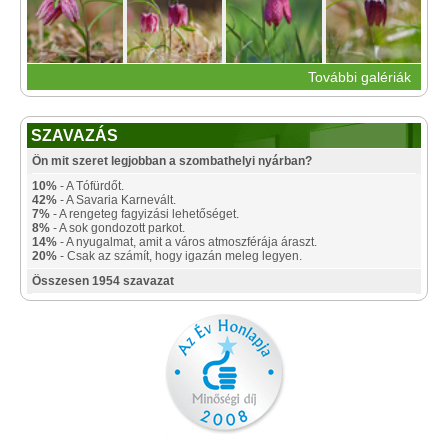
További galériák
SZAVAZÁS
Ön mit szeret legjobban a szombathelyi nyárban?
10%
- A Tófürdőt.
42%
- A Savaria Karnevált.
7%
- A rengeteg fagyizási lehetőséget.
8%
- A sok gondozott parkot.
14%
- A nyugalmat, amit a város atmoszférája áraszt.
20%
- Csak az számít, hogy igazán meleg legyen.
Összesen 1954 szavazat