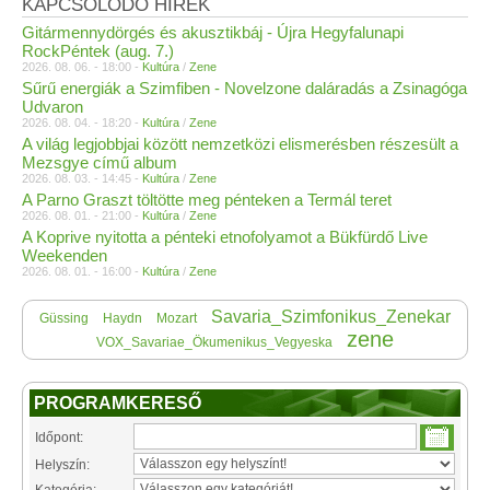
KAPCSOLÓDÓ HÍREK
Gitármennydörgés és akusztikbáj - Újra Hegyfalunapi
RockPéntek (aug. 7.)
2026. 08. 06. - 18:00 -
Kultúra
/
Zene
Sűrű energiák a Szimfiben - Novelzone daláradás a Zsinagóga
Udvaron
2026. 08. 04. - 18:20 -
Kultúra
/
Zene
A világ legjobbjai között nemzetközi elismerésben részesült a
Mezsgye című album
2026. 08. 03. - 14:45 -
Kultúra
/
Zene
A Parno Graszt töltötte meg pénteken a Termál teret
2026. 08. 01. - 21:00 -
Kultúra
/
Zene
A Koprive nyitotta a pénteki etnofolyamot a Bükfürdő Live
Weekenden
2026. 08. 01. - 16:00 -
Kultúra
/
Zene
Savaria_Szimfonikus_Zenekar
Güssing
Haydn
Mozart
zene
VOX_Savariae_Ökumenikus_Vegyeska
PROGRAMKERESŐ
Időpont:
Helyszín: