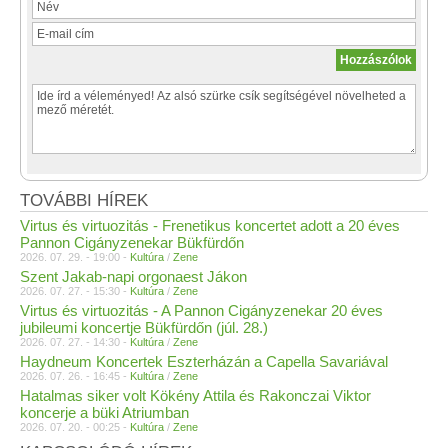
TOVÁBBI HÍREK
Virtus és virtuozitás - Frenetikus koncertet adott a 20 éves
Pannon Cigányzenekar Bükfürdőn
2026. 07. 29. - 19:00 -
Kultúra
/
Zene
Szent Jakab-napi orgonaest Jákon
2026. 07. 27. - 15:30 -
Kultúra
/
Zene
Virtus és virtuozitás - A Pannon Cigányzenekar 20 éves
jubileumi koncertje Bükfürdőn (júl. 28.)
2026. 07. 27. - 14:30 -
Kultúra
/
Zene
Haydneum Koncertek Eszterházán a Capella Savariával
2026. 07. 26. - 16:45 -
Kultúra
/
Zene
Hatalmas siker volt Kökény Attila és Rakonczai Viktor
koncerje a büki Atriumban
2026. 07. 20. - 00:25 -
Kultúra
/
Zene