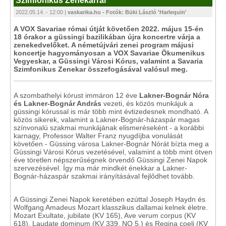
Szimfonikus Zenekarral
2022.05.14. - 12:00 |
vaskarika.hu - Fotók: Büki László 'Harlequin'
A VOX Savariae római útját követően 2022. május 15-én
18 órakor a güssingi bazilikában újra koncertre várja a
zenekedvelőket. A németújvári zenei program májusi
koncertje hagyományosan a VOX Savariae Ökumenikus
Vegyeskar, a Güssingi Városi Kórus, valamint a Savaria
Szimfonikus Zenekar összefogásával valósul meg.
A szombathelyi kórust immáron 12 éve
Lakner-Bognár Nóra
és Lakner-Bognár András
vezeti, és közös munkájuk a
güssingi kórussal is már több mint évtizedesnek mondható. A
közös sikerek, valamint a Lakner-Bognár-házaspár magas
színvonalú szakmai munkájának elismeréseként - a korábbi
karnagy, Professor Walter Franz nyugdíjba vonulását
követően - Güssing városa Lakner-Bognár Nórát bízta meg a
Güssingi Városi Kórus vezetésével, valamint a több mint ötven
éve töretlen népszerűségnek örvendő Güssingi Zenei Napok
szervezésével. Így ma már mindkét énekkar a Lakner-
Bognár-házaspár szakmai irányításával fejlődhet tovább.
A Güssingi Zenei Napok keretében ezúttal Joseph Haydn és
Wolfgang Amadeus Mozart klasszikus dallamai kelnek életre.
Mozart Exultate, jubilate (KV 165), Ave verum corpus (KV
618), Laudate dominum (KV 339, NO 5.) és Regina coeli (KV