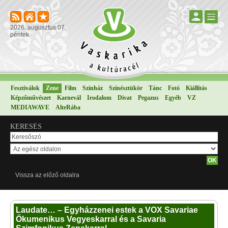
2026. augusztus 07.
péntek
Fesztiválok
Zene
Film
Színház
Színésztükör
Tánc
Fotó
Kiállítás
Képzőművészet
Karnevál
Irodalom
Divat
Pegazus
Egyéb
VZ
MEDIAWAVE
AlteRába
KERESÉS
Vissza az előző oldalra
Laudate… – Egyházzenei estek a VOX Savariae
Ökumenikus Vegyeskarral és a Savaria