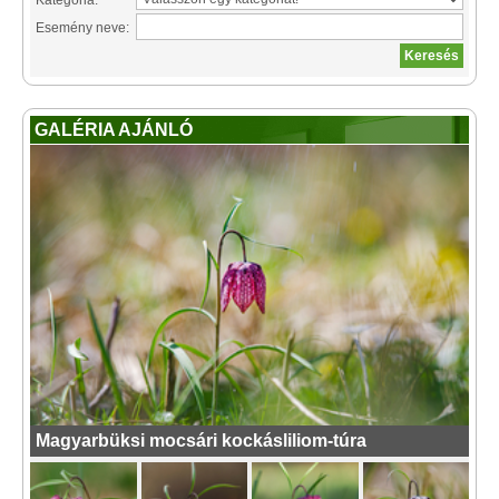
Kategória:
Esemény neve:
GALÉRIA AJÁNLÓ
Magyarbüksi mocsári kockásliliom-túra