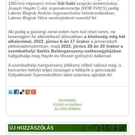
108című népszerű művei
Gál Gabi
szoprán énekművész,
Joseph Haydn C-dúr orgonakoncertje (HOB XVIII:5) pedig
Lakner-Bognár András orgonaművész tolmácsolásában,
Lakner-Bognár Nóra vezényletével csendül fel.
Aki pedig a güssingi zenei esten nem tud részt venni, ne
keseregjen! Az elkövetkező időszakban
a közönség még két
alkalommal, 2022. június 6-án 17 órakor
a jennersdorfi
plébániatemplomban, majd
2022. június 28-án 20 órakor a
szombathelyi Sarlós Boldogasszony-székesegyházban
hallgathatja meg Haydn és Mozart gyönyörű dallamait.
A szombathelyi hangverseny jótékony célból valósul meg; a
koncerten befolyt teljes összeget a fellépők a gencsapáti
Gólyafészek Gyermekotthon lakói számára ajánlják fel.
Nyomtatás
Küldés e-mailben
Az oldal tetejére
ÚJ HOZZÁSZÓLÁS