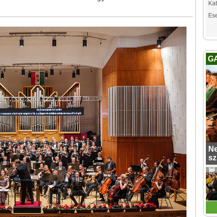
Kat
Es
G
Ne
sz