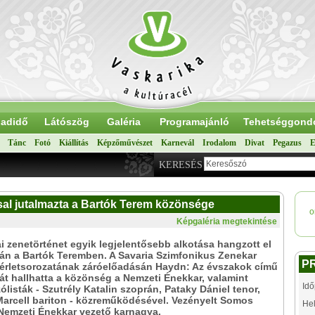
adidő
Látószög
Galéria
Programajánló
Tehetséggond
Tánc
Fotó
Kiállítás
Képzőművészet
Karnevál
Irodalom
Divat
Pegazus
E
KERESÉS
al jutalmazta a Bartók Terem közönsége
o
Képgaléria megtekintése
i zenetörténet egyik legjelentősebb alkotása hangzott el
án a Bartók Teremben. A Savaria Szimfonikus Zenekar
P
bérletsorozatának záróelőadásán Haydn: Az évszakok című
át hallhatta a közönség a Nemzeti Énekkar, valamint
Idő
ólisták - Szutrély Katalin szoprán, Pataky Dániel tenor,
arcell bariton - közreműködésével. Vezényelt Somos
Hel
Nemzeti Énekkar vezető karnagya.