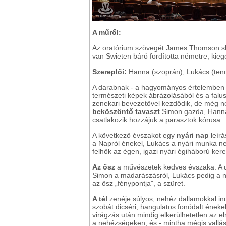
A műről:
Az oratórium szövegét James Thomson skó
van Swieten báró fordította németre, kiegé
Szereplői:
Hanna (szoprán), Lukács (ten
A darabnak - a hagyományos értelemben 
természeti képek ábrázolásából és a falusi
zenekari bevezetővel kezdődik, de még ne
beköszöntő tavaszt
Simon gazda, Hanna,
csatlakozik hozzájuk a parasztok kórusa.
A következő évszakot egy
nyári nap
leírá
a Napról énekel, Lukács a nyári munka ne
felhők az égen, igazi nyári égiháború kere
Az ősz
a művészetek kedves évszaka. A d
Simon a madarászásról, Lukács pedig a ny
az ősz „fénypontja", a szüret.
A tél
zenéje súlyos, nehéz dallamokkal in
szobát dicséri, hangulatos fonódalt éneke
virágzás után mindig elkerülhetetlen az e
a nehézségeken, és - mintha mégis vallás