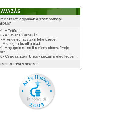
ZAVAZÁS
mit szeret legjobban a szombathelyi
árban?
%
- A Tófürdőt.
%
- A Savaria Karnevált.
- A rengeteg fagyizási lehetőséget.
- A sok gondozott parkot.
%
- A nyugalmat, amit a város atmoszférája
szt.
%
- Csak az számít, hogy igazán meleg legyen.
szesen 1954 szavazat