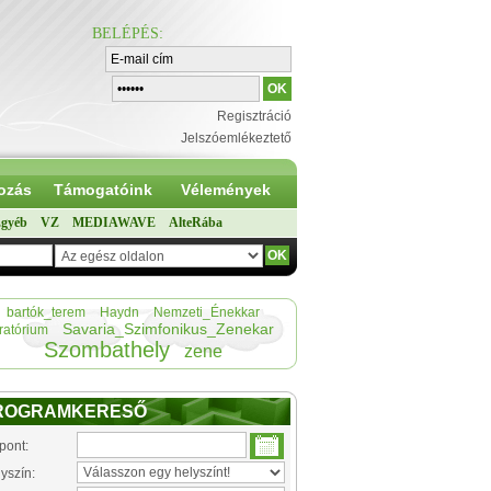
BELÉPÉS
:
Regisztráció
Jelszóemlékeztető
ozás
Támogatóink
Vélemények
gyéb
VZ
MEDIAWAVE
AlteRába
bartók_terem
Haydn
Nemzeti_Énekkar
Savaria_Szimfonikus_Zenekar
ratórium
Szombathely
zene
ROGRAMKERESŐ
pont:
yszín: