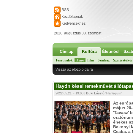
RSS
Kezdőlapnak
Kedvencekhez
2026. augusztus 08. szombat
Címlap
Kultúra
Életmód
Szab
Fesztiválok
Zene
Film
Színház
Színésztükör
Vissza az előző oldalra
Haydn kései remekművét állótapss
2022.05.21. - 19:00 |
Büki László 'Harlequin'
Az európa
május 20-
'Tavasz' 
oratórium
énekes sz
Bakonyi M
Csaba, a 