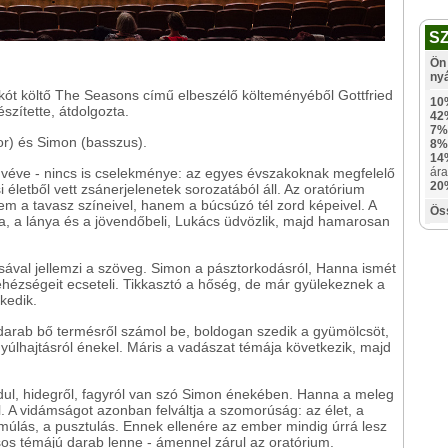
S
Ön 
ny
t költő The Seasons című elbeszélő költeményéből Gottfried
10
szítette, átdolgozta.
42
7%
or) és Simon (basszus).
8%
14
véve - nincs is cselekménye: az egyes évszakoknak megfelelő
ára
20
 életből vett zsánerjelenetek sorozatából áll. Az oratórium
m a tavasz színeivel, hanem a búcsúzó tél zord képeivel. A
Ös
 a lánya és a jövendőbeli, Lukács üdvözlik, majd hamarosan
sával jellemzi a szöveg. Simon a pásztorkodásról, Hanna ismét
hézségeit ecseteli. Tikkasztó a hőség, de már gyülekeznek a
kedik.
arab bő termésről számol be, boldogan szedik a gyümölcsöt,
úlhajtásról énekel. Máris a vadászat témája következik, majd
dul, hidegről, fagyról van szó Simon énekében. Hanna a meleg
l. A vidámságot azonban felváltja a szomorúság: az élet, a
lmúlás, a pusztulás. Ennek ellenére az ember mindig úrrá lesz
os témájú darab lenne - ámennel zárul az oratórium.