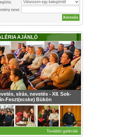
egória:
emény neve:
ALÉRIA AJÁNLÓ
vetés, sírás, nevetés - XII. Sok-
ín-Feszt(ecske) Bükön
További galériák