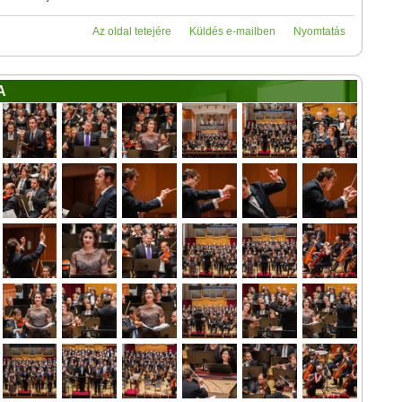
Az oldal tetejére
Küldés e-mailben
Nyomtatás
A