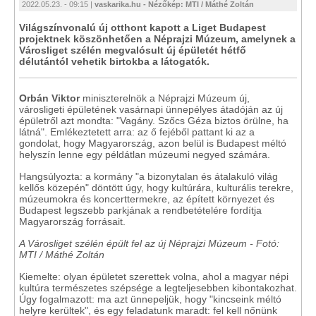
2022.05.23. - 09:15 |
vaskarika.hu - Nézőkép: MTI / Máthé Zoltán
Világszínvonalú új otthont kapott a Liget Budapest
projektnek köszönhetően a Néprajzi Múzeum, amelynek a
Városliget szélén megvalósult új épületét hétfő
délutántól vehetik birtokba a látogatók.
Orbán Viktor
miniszterelnök a Néprajzi Múzeum új,
városligeti épületének vasárnapi ünnepélyes átadóján az új
épületről azt mondta: "Vagány. Szőcs Géza biztos örülne, ha
látná". Emlékeztetett arra: az ő fejéből pattant ki az a
gondolat, hogy Magyarország, azon belül is Budapest méltó
helyszín lenne egy példátlan múzeumi negyed számára.
Hangsúlyozta: a kormány "a bizonytalan és átalakuló világ
kellős közepén" döntött úgy, hogy kultúrára, kulturális terekre,
múzeumokra és koncerttermekre, az épített környezet és
Budapest legszebb parkjának a rendbetételére fordítja
Magyarország forrásait.
A Városliget szélén épült fel az új Néprajzi Múzeum - Fotó:
MTI / Máthé Zoltán
Kiemelte: olyan épületet szerettek volna, ahol a magyar népi
kultúra természetes szépsége a legteljesebben kibontakozhat.
Úgy fogalmazott: ma azt ünnepeljük, hogy "kincseink méltó
helyre kerültek", és egy feladatunk maradt: fel kell nőnünk