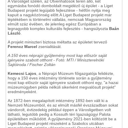
A Városliget szélén, az Ötvenhatosok terén álló, két
egymásba fonódó domboldalt megidéző új épület - a Liget
Budapest projekt legújabb fejlesztése - hétfőn nyitja meg
kapuit a nagyközönség előtt.A Liget Budapest projekt már
léptékében is történelmi vállalás, nemcsak Magyarország
elmúlt száz évében, de jelenleg egész Európában a
legnagyobb komplex kulturális fejlesztés - hangsúlyozta
Baán
László
.
A projekt miniszteri biztosa méltatta az épületet tervező
Ferencz Marcel
zsenialitását.
A 150 éves néprajzi gyűjtemény most kap először saját
igényeire szabott otthont - Fotó: MTI / Miniszterelnöki
Sajtóiroda / Fischer Zoltán
Kemecsi Lajos
, a Néprajzi Múzeum főigazgatója felidézte,
hogy a 150 éves intézmény története során a gyűjtemény
most kap először saját igényeire szabott otthont egy, "a hazai
múzeumügyben példa nélküli sikerként megvalósult projekt"
eredményeként.
Az 1872-ben megalapított intézmény 1892-ben vált ki a
Nemzeti Múzeumból, és az elmúlt másfél évszázadban sokat
vándorolt, évtizedekig például éppen a Városligetben volt
látható, legutóbb pedig a Kossuth téri Igazságügyi Palota
épületében működött. A gyűjtemény 2021-ben költözött be a
Liget Budapest projekt részeként a Szabolcs utcában