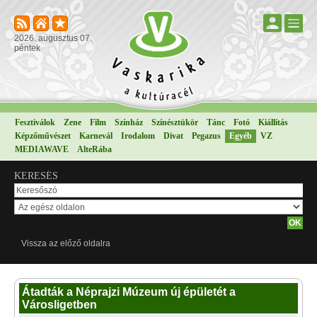
2026. augusztus 07.
péntek
Fesztiválok
Zene
Film
Színház
Színésztükör
Tánc
Fotó
Kiállítás
Képzőművészet
Karnevál
Irodalom
Divat
Pegazus
Egyéb
VZ
MEDIAWAVE
AlteRába
KERESÉS
Vissza az előző oldalra
Átadták a Néprajzi Múzeum új épületét a
Városligetben