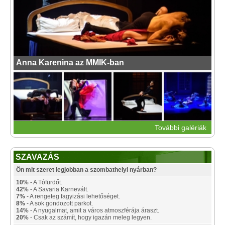
Anna Karenina az MMIK-ban
További galériák
SZAVAZÁS
Ön mit szeret legjobban a szombathelyi nyárban?
10%
- A Tófürdőt.
42%
- A Savaria Karnevált.
7%
- A rengeteg fagyizási lehetőséget.
8%
- A sok gondozott parkot.
14%
- A nyugalmat, amit a város atmoszférája áraszt.
20%
- Csak az számít, hogy igazán meleg legyen.