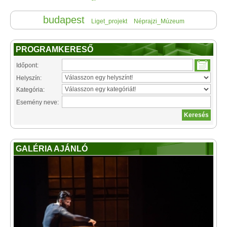
budapest
Liget_projekt
Néprajzi_Múzeum
PROGRAMKERESŐ
Időpont:
Helyszín:
Kategória:
Esemény neve:
GALÉRIA AJÁNLÓ