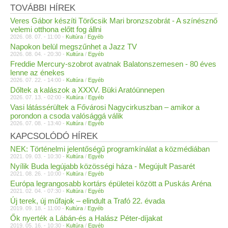
TOVÁBBI HÍREK
Veres Gábor készíti Törőcsik Mari bronzszobrát - A színésznő
velemi otthona előtt fog állni
2026. 08. 07. - 11:00 -
Kultúra
/
Egyéb
Napokon belül megszűnhet a Jazz TV
2026. 08. 04. - 20:30 -
Kultúra
/
Egyéb
Freddie Mercury-szobrot avatnak Balatonszemesen - 80 éves
lenne az énekes
2026. 07. 22. - 14:00 -
Kultúra
/
Egyéb
Dőltek a kalászok a XXXV. Büki Aratóünnepen
2026. 07. 13. - 02:00 -
Kultúra
/
Egyéb
Vasi látássérültek a Fővárosi Nagycirkuszban – amikor a
porondon a csoda valósággá válik
2026. 07. 08. - 13:40 -
Kultúra
/
Egyéb
KAPCSOLÓDÓ HÍREK
NEK: Történelmi jelentőségű programkínálat a közmédiában
2021. 09. 03. - 10:30 -
Kultúra
/
Egyéb
Nyílik Buda legújabb közösségi háza - Megújult Pasarét
2021. 08. 26. - 10:00 -
Kultúra
/
Egyéb
Európa legrangosabb kortárs épületei között a Puskás Aréna
2021. 02. 04. - 07:30 -
Kultúra
/
Egyéb
Új terek, új műfajok – elindult a Trafó 22. évada
2019. 09. 18. - 11:00 -
Kultúra
/
Egyéb
Ők nyerték a Lábán-és a Halász Péter-díjakat
2019. 05. 16. - 10:30 -
Kultúra
/
Egyéb