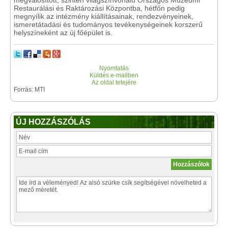
megvalósított, szintén világszínvonalú Országos Múzeumi
Restaurálási és Raktározási Központba, hétfőn pedig
megnyílik az intézmény kiállításainak, rendezvényeinek,
ismeretátadási és tudományos tevékenységeinek korszerű
helyszíneként az új főépület is.
Nyomtatás
Küldés e-mailben
Az oldal tetejére
Forrás: MTI
ÚJ HOZZÁSZÓLÁS