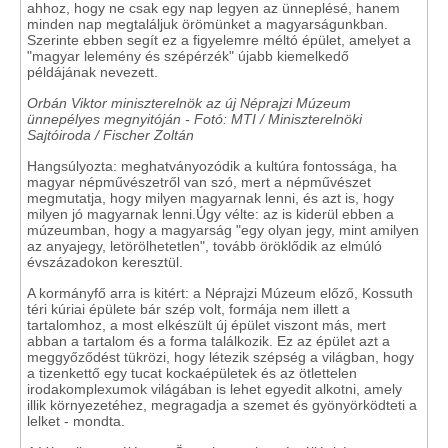
ahhoz, hogy ne csak egy nap legyen az ünneplésé, hanem
minden nap megtaláljuk örömünket a magyarságunkban.
Szerinte ebben segít ez a figyelemre méltó épület, amelyet a
"magyar lelemény és szépérzék" újabb kiemelkedő
példájának nevezett.
Orbán Viktor miniszterelnök az új Néprajzi Múzeum
ünnepélyes megnyitóján - Fotó: MTI / Miniszterelnöki
Sajtóiroda / Fischer Zoltán
Hangsúlyozta: meghatványozódik a kultúra fontossága, ha
magyar népművészetről van szó, mert a népművészet
megmutatja, hogy milyen magyarnak lenni, és azt is, hogy
milyen jó magyarnak lenni.Úgy vélte: az is kiderül ebben a
múzeumban, hogy a magyarság "egy olyan jegy, mint amilyen
az anyajegy, letörölhetetlen", tovább öröklődik az elmúló
évszázadokon keresztül.
A kormányfő arra is kitért: a Néprajzi Múzeum előző, Kossuth
téri kúriai épülete bár szép volt, formája nem illett a
tartalomhoz, a most elkészült új épület viszont más, mert
abban a tartalom és a forma találkozik. Ez az épület azt a
meggyőződést tükrözi, hogy létezik szépség a világban, hogy
a tizenkettő egy tucat kockaépületek és az ötlettelen
irodakomplexumok világában is lehet egyedit alkotni, amely
illik környezetéhez, megragadja a szemet és gyönyörködteti a
lelket - mondta.