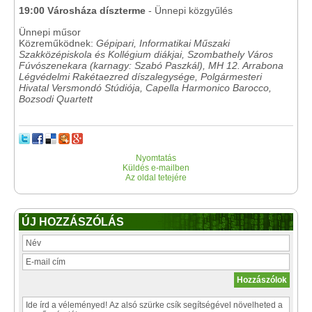
19:00 Városháza díszterme
- Ünnepi közgyűlés
Ünnepi műsor
Közreműködnek:
Gépipari, Informatikai Műszaki
Szakközépiskola és Kollégium diákjai, Szombathely Város
Fúvószenekara (karnagy: Szabó Paszkál), MH 12. Arrabona
Légvédelmi Rakétaezred díszalegysége, Polgármesteri
Hivatal Versmondó Stúdiója, Capella Harmonico Barocco,
Bozsodi Quartett
Nyomtatás
Küldés e-mailben
Az oldal tetejére
ÚJ HOZZÁSZÓLÁS