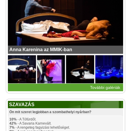
Anna Karenina az MMIK-ban
További galériák
SZAVAZÁS
Ön mit szeret legjobban a szombathelyi nyárban?
10%
- A Tófürdőt.
42%
- A Savaria Karnevált.
7%
- A rengeteg fagyizási lehetőséget.