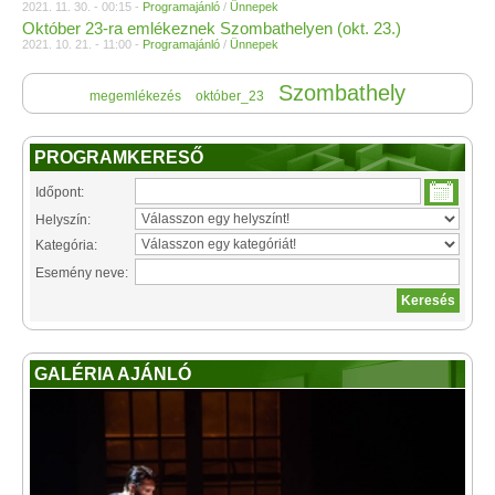
2021. 11. 30. - 00:15 -
Programajánló
/
Ünnepek
Október 23-ra emlékeznek Szombathelyen (okt. 23.)
2021. 10. 21. - 11:00 -
Programajánló
/
Ünnepek
Szombathely
megemlékezés
október_23
PROGRAMKERESŐ
Időpont:
Helyszín:
Kategória:
Esemény neve:
GALÉRIA AJÁNLÓ