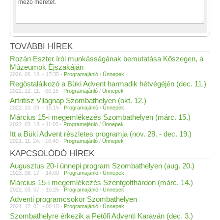
TOVÁBBI HÍREK
Rozán Eszter írói munkásságának bemutatása Kőszegen, a
Múzeumok Éjszakáján
2026. 06. 18. - 17:35 -
Programajánló
/
Ünnepek
Regöstalálkozó a Büki Advent harmadik hétvégéjén (dec. 11.)
2022. 12. 11. - 00:15 -
Programajánló
/
Ünnepek
Artritisz Világnap Szombathelyen (okt. 12.)
2022. 10. 09. - 15:15 -
Programajánló
/
Ünnepek
Március 15-i megemlékezés Szombathelyen (márc. 15.)
2022. 03. 13. - 11:00 -
Programajánló
/
Ünnepek
Itt a Büki Advent részletes programja (nov. 28. - dec. 19.)
2021. 11. 24. - 10:40 -
Programajánló
/
Ünnepek
KAPCSOLÓDÓ HÍREK
Augusztus 20-i ünnepi program Szombathelyen (aug. 20.)
2023. 08. 17. - 14:00 -
Programajánló
/
Ünnepek
Március 15-i megemlékezés Szentgotthárdon (márc. 14.)
2022. 03. 07. - 10:25 -
Programajánló
/
Ünnepek
Adventi programcsokor Szombathelyen
2021. 12. 01. - 00:15 -
Programajánló
/
Ünnepek
Szombathelyre érkezik a Petőfi Adventi Karaván (dec. 3.)