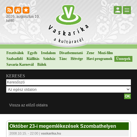
2026. augusztus 10.
hétfő
Fesztiválok
Egyéb
Irodalom
Divatbemutató
Zene
Mozi-film
Szabadidő
Kiállítás
Színház
Tánc
Hétvége
Havi programok
Ünnepek
Savaria Karnevál
Bálok
KERESÉS
Vissza az előző oldalra
Október 23-i megemlékezések Szombathelyen
2008.10.15. - 22:00 |
vaskarika.hu