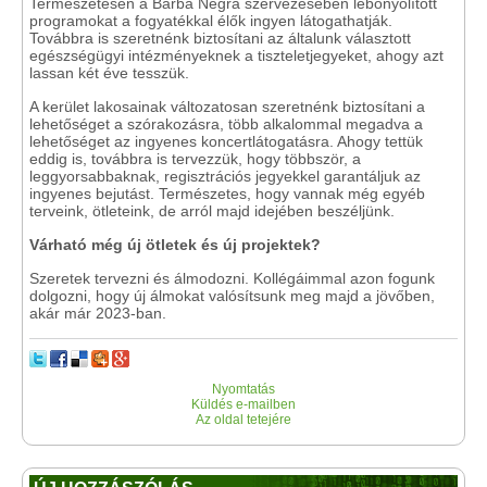
Természetesen a Barba Negra szervezésében lebonyolított
programokat a fogyatékkal élők ingyen látogathatják.
Továbbra is szeretnénk biztosítani az általunk választott
egészségügyi intézményeknek a tiszteletjegyeket, ahogy azt
lassan két éve tesszük.
A kerület lakosainak változatosan szeretnénk biztosítani a
lehetőséget a szórakozásra, több alkalommal megadva a
lehetőséget az ingyenes koncertlátogatásra. Ahogy tettük
eddig is, továbbra is tervezzük, hogy többször, a
leggyorsabbaknak, regisztrációs jegyekkel garantáljuk az
ingyenes bejutást. Természetes, hogy vannak még egyéb
terveink, ötleteink, de arról majd idejében beszéljünk.
Várható még új ötletek és új projektek?
Szeretek tervezni és álmodozni. Kollégáimmal azon fogunk
dolgozni, hogy új álmokat valósítsunk meg majd a jövőben,
akár már 2023-ban.
Nyomtatás
Küldés e-mailben
Az oldal tetejére