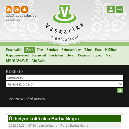
2026. augusztus 09.
vasárnap
Fesztiválok
Zene
Film
Színház
Színésztükör
Tánc
Fotó
Kiállítás
Képzőművészet
Karnevál
Irodalom
Divat
Pegazus
Egyéb
VZ
MEDIAWAVE
AlteRába
KERESÉS
Vissza az előző oldalra
Új helyre költözik a Barba Negra
2022.09.27. - 07:10 |
vaskarika.hu - Fotó: Barba Negra