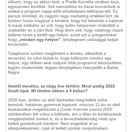
először, hogy az akkori klub, a Prielle Kornélia utcában kicsi,
egyszerűen kinőttük. Sok nemzetközi és hazai koncertünk is
sokkal a program napja előtt elővételesen teltházas lett. Ez
persze örömteli, és nagyon nagy marketing értékkel bírt, de
közben hozta magával a kérdést, hogy hol lehetnek a határok.
A másik indikátor az volt, hogy külön helyszínen működött a
szabadtér és a zárt klub. Régi álom volt, hogy valahogy össze
kellene hozni a kettőt egy helyre, ezzel azt a szlogenünket,
hogy
„minden egy helyen"
, ténylegesen valósággá tudjuk
kovácsolni.
Tulajdonosi szinten megtörtént a döntés, elkezdtük a
tervezést, és célul tűztük ki, hogy költözzön minden egy
helyre, egy időben akár tudjunk több programot lebonyolítani,
legyen modernebb, legyen ténylegében hiánypótló a Barba
Negra.
Amiről mesélsz, az négy éve történt. Most pedig 2022
őszét írjuk. Mi történt ebben a 4 évben?
2020-ban, amikor az első lépéseket meg kellett volna
tennünk, hatalmas gyomrost kaptunk: március 11-én az első
lezárásokkal megérkezett a Covid. A tervek szerint 2020
októberében lett volna a költözés, ám a tiltás és korlátozások
megijesztettek minket is, és a tervezhetetlenség miatt újra
kellett gondolnunk mindent. Nem engedtük el az
elképzeléseinket, csak át kellett azokat csoportosítani.