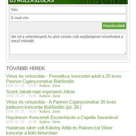
ÚJ HOZZÁSZÓLÁS
TOVÁBBI HÍREK
Virtus és virtuozitás - Frenetikus koncertet adott a 20 éves
Pannon Cigányzenekar Bükfürdőn
2026. 07. 29. - 19:00 -
Kultúra
/
Zene
Szent Jakab-napi orgonaest Jákon
2026. 07. 27. - 15:30 -
Kultúra
/
Zene
Virtus és virtuozitás - A Pannon Cigányzenekar 20 éves
jubileumi koncertje Bükfürdőn (júl. 28.)
2026. 07. 27. - 14:30 -
Kultúra
/
Zene
Haydneum Koncertek Eszterházán a Capella Savariával
2026. 07. 26. - 16:45 -
Kultúra
/
Zene
Hatalmas siker volt Kökény Attila és Rakonczai Viktor
koncerje a büki Atriumban