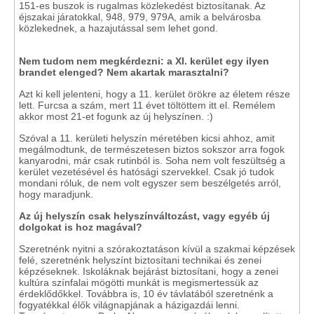
151-es buszok is rugalmas közlekedést biztosítanak. Az
éjszakai járatokkal, 948, 979, 979A, amik a belvárosba
közlekednek, a hazajutással sem lehet gond.
Nem tudom nem megkérdezni: a XI. kerület egy ilyen
brandet elenged? Nem akartak marasztalni?
Azt ki kell jelenteni, hogy a 11. kerület örökre az életem része
lett. Furcsa a szám, mert 11 évet töltöttem itt el. Remélem
akkor most 21-et fogunk az új helyszínen. :)
Szóval a 11. kerületi helyszín méretében kicsi ahhoz, amit
megálmodtunk, de természetesen biztos sokszor arra fogok
kanyarodni, már csak rutinból is. Soha nem volt feszültség a
kerület vezetésével és hatósági szervekkel. Csak jó tudok
mondani róluk, de nem volt egyszer sem beszélgetés arról,
hogy maradjunk.
Az új helyszín csak helyszínváltozást, vagy egyéb új
dolgokat is hoz magával?
Szeretnénk nyitni a szórakoztatáson kívül a szakmai képzések
felé, szeretnénk helyszínt biztosítani technikai és zenei
képzéseknek. Iskoláknak bejárást biztosítani, hogy a zenei
kultúra színfalai mögötti munkát is megismertessük az
érdeklődőkkel. Továbbra is, 10 év távlatából szeretnénk a
fogyatékkal élők világnapjának a házigazdái lenni.