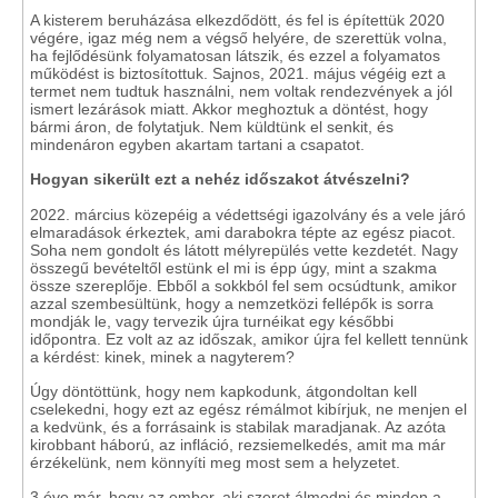
A kisterem beruházása elkezdődött, és fel is építettük 2020
végére, igaz még nem a végső helyére, de szerettük volna,
ha fejlődésünk folyamatosan látszik, és ezzel a folyamatos
működést is biztosítottuk. Sajnos, 2021. május végéig ezt a
termet nem tudtuk használni, nem voltak rendezvények a jól
ismert lezárások miatt. Akkor meghoztuk a döntést, hogy
bármi áron, de folytatjuk. Nem küldtünk el senkit, és
mindenáron egyben akartam tartani a csapatot.
Hogyan sikerült ezt a nehéz időszakot átvészelni?
2022. március közepéig a védettségi igazolvány és a vele járó
elmaradások érkeztek, ami darabokra tépte az egész piacot.
Soha nem gondolt és látott mélyrepülés vette kezdetét. Nagy
összegű bevételtől estünk el mi is épp úgy, mint a szakma
össze szereplője. Ebből a sokkból fel sem ocsúdtunk, amikor
azzal szembesültünk, hogy a nemzetközi fellépők is sorra
mondják le, vagy tervezik újra turnéikat egy későbbi
időpontra. Ez volt az az időszak, amikor újra fel kellett tennünk
a kérdést: kinek, minek a nagyterem?
Úgy döntöttünk, hogy nem kapkodunk, átgondoltan kell
cselekedni, hogy ezt az egész rémálmot kibírjuk, ne menjen el
a kedvünk, és a forrásaink is stabilak maradjanak. Az azóta
kirobbant háború, az infláció, rezsiemelkedés, amit ma már
érzékelünk, nem könnyíti meg most sem a helyzetet.
3 éve már, hogy az ember, aki szeret álmodni és minden a