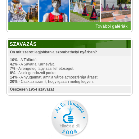
További galériák
SZAVAZÁS
Ön mit szeret legjobban a szombathelyi nyárban?
10%
- A Tófürdőt.
42%
- A Savaria Karnevált.
7%
- A rengeteg fagyizási lehetőséget.
8%
- A sok gondozott parkot.
14%
- A nyugalmat, amit a város atmoszférája áraszt.
20%
- Csak az számít, hogy igazán meleg legyen.
Összesen 1954 szavazat