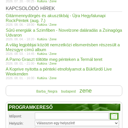
2026. 07. 20. - 00:25 -
Kultúra
/
Zene
KAPCSOLÓDÓ HÍREK
Gitármennydörgés és akusztikbáj - Újra Hegyfalunapi
RockPéntek (aug. 7.)
2026. 08. 06. - 18:00 -
Kultúra
/
Zene
Sűrű energiák a Szimfiben - Novelzone daláradás a Zsinagóga
Udvaron
2026. 08. 04. - 18:20 -
Kultúra
/
Zene
A világ legjobbjai között nemzetközi elismerésben részesült a
Mezsgye című album
2026. 08. 03. - 14:45 -
Kultúra
/
Zene
A Parno Graszt töltötte meg pénteken a Termál teret
2026. 08. 01. - 21:00 -
Kultúra
/
Zene
A Koprive nyitotta a pénteki etnofolyamot a Bükfürdő Live
Weekenden
2026. 08. 01. - 16:00 -
Kultúra
/
Zene
zene
Barba_Negra
budapest
PROGRAMKERESŐ
Időpont:
Helyszín: