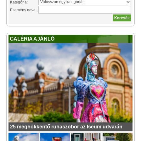
Kategória:
Esemény neve:
GALÉRIA AJÁNLÓ
25 meghökkentő ruhaszobor az Iseum udvarán