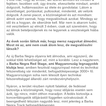
fejében, kezében volt, úgy érezte, elveszítette mindazt, amiért
dolgozott, hullámvasúton az élete és gondolatai. Látom a
vezetőséget, portásokat, pultosokat, mindenkit, aki velünk
dolgozik. A zenei piacot, a közönségével és azt mondtam:
álmok azért vannak, hogy megvalósítsuk azokat. Mindegy az
idő és a hogyan, de sikerülnie kell. Már nem is akarom tudni,
mit veszítettem az elmúlt 3 évben, csak azt szeretném, hogy
az álmok beteljesüljenek és ne legyenek a veszteségek hiába
valók.
Az évek során láttuk már, hogy mersz nagyokat álmodni.
Most mi az, ami nem csak álom lesz, de megvalósulni
látszik?
Az új Barba Negra olyanra lett álmodva, ami egyszerű, de
sokkal több lehetőséget ad, mint a korábbi. Lesz a nagyterem,
a
Barba Negra Red Stage, ami Magyarország legnagyobb
klubja lesz
, amiben fesztivál nagyszínpad méret és technikai
felszereltség vár mindenkit, befogadóképessége 3000+ fő.
Magyarországon soha nem létesült ilyen technikai
felszereltséggel állandó zárt rendezvényhelyszín.
Nyáron, a terület részben nyitott falakkal, de fedéssel
biztosítja a közönségnek, hogy rossz időjárás esetén sem
ázik, így nincs, miért otthon maradjon. A fedés biztosítja a
koncertlátogatók időjárástól független szórakozását. A
beengedhető létszám nagyobb lesz, mint jelenleg a Barba
Negra Track befogadóképesség.