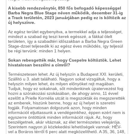
A kisebb rendezvénytér, 850 fős befogadó képességgel
Barba Negra Blue Stage néven működik, december 31-ig
a Track területén, 2023 januárjában pedig ez is költözik az
új helyszínre.
Az egész terület egybenyitva, a termekkel adja a teljességet,
mindezt a szabad ég teszi kerek egésszé, a fákkal ölelt
területen, így a szabadtéri időszakban a Barba Negra Green
Stage-dzsel teljesedik ki az egész éves működés, így teljesül
be régi tervünk: minden 1 helyen.
Sokan rebesgették már, hogy Csepelre
költöztök.
Lehet
hivatalosan beszélni a címről?
Természetesen lehet. Az új helyszín a Budapest XXI. kerületi,
Szállító u 3. alatt található. Nagyon sokat vizsgáltuk, hogy a
helyszín milyen lehet, és milyen előnyöket rejt magában.
Tudjuk, hogy ez sokaknak, sőt mindenkinek újratervezést fog
hozni a szórakozási szokásában, de ahogy anno, 11 évvel
ezelőtt a Prielle Kornélia utcát is megszokták és megszerették
az emberek, hiszünk benne, hogy az új helyet is szeretni
fogják. Folyamatosan dolgozunk azon, hogy minden
információt eljuttassunk a vendégeinkhez, éppen ezért nem is
egyszerre öntöttünk minden információt rájuk. Az, hogy
beszélgetnek, akár vitáznak, az élet természetes velejárója.
Szerintem nagyon jó közlekedési lehetőségek vannak: HÉV-
vel a Boráros térről 6 perc alatt megközelíthető. A 35, 36, 148,