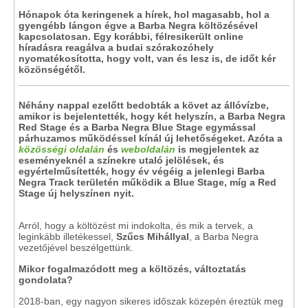
Hónapok óta keringenek a hírek, hol magasabb, hol a
gyengébb lángon égve a Barba Negra költözésével
kapcsolatosan. Egy korábbi, félresikerült online
híradásra reagálva a budai szórakozóhely
nyomatékosította, hogy volt, van és lesz is, de időt kér
közönségétől.
Néhány nappal ezelőtt bedobták a követ az állóvízbe,
amikor is bejelentették, hogy két helyszín, a Barba Negra
Red Stage és a Barba Negra Blue Stage egymással
párhuzamos működéssel kínál új lehetőségeket. Azóta a
közösségi oldalán
és
weboldalán
is megjelentek az
eseményeknél a színekre utaló jelölések, és
egyértelműsítették, hogy év végéig a jelenlegi Barba
Negra Track területén működik a Blue Stage, míg a Red
Stage új helyszínen nyit.
Arról, hogy a költözést mi indokolta, és mik a tervek, a
leginkább illetékessel,
Szűcs Mihállyal
, a Barba Negra
vezetőjével beszélgettünk.
Mikor fogalmazódott meg a költözés, változtatás
gondolata?
2018-ban, egy nagyon sikeres időszak közepén éreztük meg