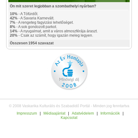
Ön mit szeret legjobban a szombathelyi nyárban?
10%
- A Tófürdőt.
42%
- A Savaria Karnevált.
7%
- A rengeteg fagyizási lehetőséget.
8%
- A sok gondozott parkot.
14%
- A nyugalmat, amit a város atmoszférája áraszt.
20%
- Csak az számít, hogy igazán meleg legyen.
Összesen 1954 szavazat
© 2008 Vaskarika Kulturális és Szabadidő Portál - Minden jog fenntartva
Impresszum
|
Médiaajánlat
|
Adatvédelem
|
Információk
|
Kapcsolat