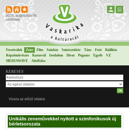
2026. augusztus 06.
csütörtök
Fesztiválok
Zene
Film
Színház
Színésztükör
Tánc
Fotó
Kiállítás
Képzőművészet
Karnevál
Irodalom
Divat
Pegazus
Egyéb
VZ
MEDIAWAVE
AlteRába
KERESÉS
Vissza az előző oldalra
Unikális zeneművekkel nyitott a szimfonikusok új
bérletsorozata