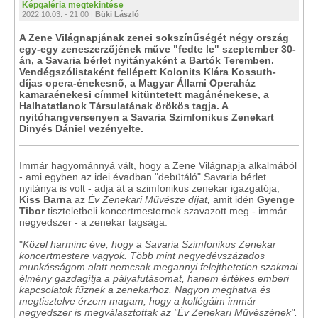
Képgaléria megtekintése
2022.10.03. - 21:00 |
Büki László
A Zene Világnapjának zenei sokszínűségét négy ország
egy-egy zeneszerzőjének műve "fedte le" szeptember 30-
án, a Savaria bérlet nyitányaként a Bartók Teremben.
Vendégszólistaként fellépett Kolonits Klára Kossuth-
díjas opera-énekesnő, a Magyar Állami Operaház
kamaraénekesi címmel kitüntetett magánénekese, a
Halhatatlanok Társulatának örökös tagja. A
nyitóhangversenyen a Savaria Szimfonikus Zenekart
Dinyés Dániel vezényelte.
Immár hagyománnyá vált, hogy a Zene Világnapja alkalmából
- ami egyben az idei évadban "debütáló" Savaria bérlet
nyitánya is volt - adja át a szimfonikus zenekar igazgatója,
Kiss Barna
az
Év Zenekari Művésze díjat,
amit idén
Gyenge
Tibor
tiszteletbeli koncertmesternek szavazott meg - immár
negyedszer - a zenekar tagsága.
"
Közel harminc éve, hogy a Savaria Szimfonikus Zenekar
koncertmestere vagyok. Több mint negyedévszázados
munkásságom alatt nemcsak megannyi felejthetetlen szakmai
élmény gazdagítja a pályafutásomat, hanem értékes emberi
kapcsolatok fűznek a zenekarhoz. Nagyon meghatva és
megtisztelve érzem magam, hogy a kollégáim immár
negyedszer is megválasztottak az "Év Zenekari Művészének".