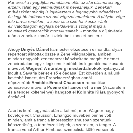
Pár évvel a nyugdíjba vonulásom előtt az idei elismerést úgy
érzem, talán egy életműdíjnak is nevezhetjük. Zenekari
művészként mindig is igyekeztem a legnagyobb odaadással
és legjobb tudásom szerint végezni munkámat. A pályám vége
felé tartva remélem, a zene és a szimfonikusok iránti
elhivatottságom egyfajta példaként is szolgál majd a
következő generációk muzsikusainak
" - mondta a díj átvétele
után a zenekar immár tiszteletbeli koncertmestere.
Ahogy
Dinyés Dániel
karmester előzetesen elmondta, olyan
repertoárt állítottak össze a Zene Világnapjára, amiben
minden nagyobb zenenemzet képviseltette magát. A német
zeneirodalom egyik legkiemelkedőbb és legemblematikusabb
művével,
Wagner: A nürnbergi mesterdalnokok
nyitányával
indult a Savaria bérlet első előadása. Ezt követően a nálunk
kevésbé ismert, ám Franciaországban annál
népszerűbb
Amédée-Ernest Chausson
romantikus
zeneszerző műve, a
Poeme de l'amour et la mer
(A szerelem
és a tenger költeménye) hangzott el
Kolonits Klára
gyönyörű
énekével.
Azért is került egymás után a két mű, mert Wagner nagy
követője volt Chausson. Elhangzó művében benne volt
minden, amit a francia impresszionizmusban szeretünk:
képszerűség, a természeti képek, a szerelem, a tenger. A
francia vonal Arthur Rimbaud szimbolista költő verseinek