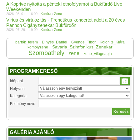
A Koprive nyitotta a pénteki etnofolyamot a Bükfürdő Live
Weekenden
2026. 08. 01. - 16:00 -
Kultúra
/
Zene
Virtus és virtuozitás - Frenetikus koncertet adott a 20 éves
Pannon Cigányzenekar Bükfürdőn
2026. 07. 29. - 19:00 -
Kultúra
/
Zene
bartók_terem
Dinyés_Dániel
Gyenge_Tibor
Kolonits_Klára
Savaria_Szimfonikus_Zenekar
komolyzene
Szombathely
zene
zene_világnapja
PROGRAMKERESŐ
Időpont:
Helyszín:
Kategória:
Esemény neve:
GALÉRIA AJÁNLÓ