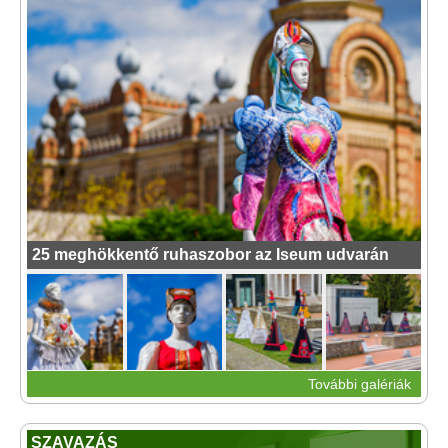
25 meghökkentő ruhaszobor az Iseum udvarán
További galériák
SZAVAZÁS