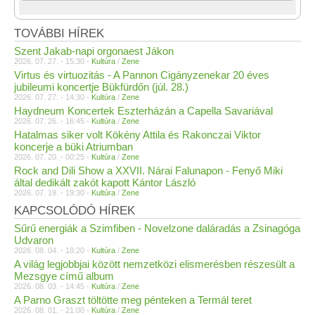
TOVÁBBI HÍREK
Szent Jakab-napi orgonaest Jákon
2026. 07. 27. - 15:30 -
Kultúra
/
Zene
Virtus és virtuozitás - A Pannon Cigányzenekar 20 éves
jubileumi koncertje Bükfürdőn (júl. 28.)
2026. 07. 27. - 14:30 -
Kultúra
/
Zene
Haydneum Koncertek Eszterházán a Capella Savariával
2026. 07. 26. - 16:45 -
Kultúra
/
Zene
Hatalmas siker volt Kökény Attila és Rakonczai Viktor
koncerje a büki Atriumban
2026. 07. 20. - 00:25 -
Kultúra
/
Zene
Rock and Dili Show a XXVII. Nárai Falunapon - Fenyő Miki
által dedikált zakót kapott Kántor László
2026. 07. 19. - 19:30 -
Kultúra
/
Zene
KAPCSOLÓDÓ HÍREK
Sűrű energiák a Szimfiben - Novelzone daláradás a Zsinagóga
Udvaron
2026. 08. 04. - 18:20 -
Kultúra
/
Zene
A világ legjobbjai között nemzetközi elismerésben részesült a
Mezsgye című album
2026. 08. 03. - 14:45 -
Kultúra
/
Zene
A Parno Graszt töltötte meg pénteken a Termál teret
2026. 08. 01. - 21:00 -
Kultúra
/
Zene