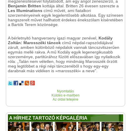
megzenésítésével folytatódott, ám egy angol zeneszerző, a
Benjamin Britten
kottája által. Britten 26 évesen szerezte a
Les Illuminations
című művét, ami fiatalkori
szerzeményeinek egyik legjelentősebb alkotása. Egy színesen
hangszerelt művet hallhatott érdekes énekszólam kíséretében
a Bartók Terem közönsége.
A bérletnyitó hangverseny igazi magyar zenével,
Kodály
Zoltán: Marosszéki táncok
című népdal-rapszódiájával
zárult, amiben különböző népdalok vannak táncszvitszerűen
egymás mellé rakva. A mű Kodály egyik legenergikusabb
szerzeménye, partitúrához fűzött előszavában így nyilatkozik
róla: „Talán nem véletlen, hogy mindmáig Marosszék őrzött
meg legtöbbet a régi népi tánczenéből s hogy egy-egy
darabnak más vidéken is »marosszéki« a neve".
Nyomtatás
Küldés e-mailben
Az oldal tetejére
A HÍRHEZ TARTOZÓ KÉPGALÉRIA