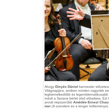
Ahogy
Dinyés Dániel
karmester előzetese
Világnapjára, amiben minden nagyobb ze
legkiemelkedőbb és legemblematikusabb
indult a Savaria bérlet első előadása. E
annál népszerűbb
Amédée-Ernest Chau
mer
(A szerelem és a tenger költeménye)