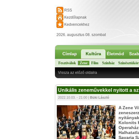
RSS
Kezdőlapnak
Kedvencekhez
2026. augusztus 08. szombat
Címlap
Kultúra
Életmód
Szab
Fesztiválok
Zene
Film
Színház
Színésztükör
Vissza az előző oldalra
Unikális zeneművekkel nyitott a s
2022.10.03. - 21:00 |
Büki László
A Zene Vi
zeneszerz
nyitányak
Kolonits 
Operaház
Halhatatl
Savaria S