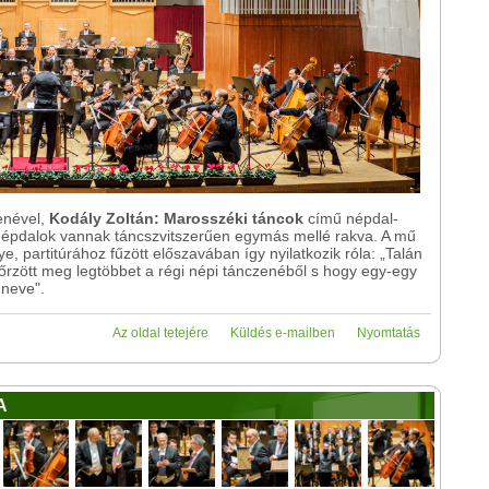
enével,
Kodály Zoltán: Marosszéki táncok
című népdal-
 népdalok vannak táncszvitszerűen egymás mellé rakva. A mű
 partitúrához fűzött előszavában így nyilatkozik róla: „Talán
rzött meg legtöbbet a régi népi tánczenéből s hogy egy-egy
 neve".
Az oldal tetejére
Küldés e-mailben
Nyomtatás
A