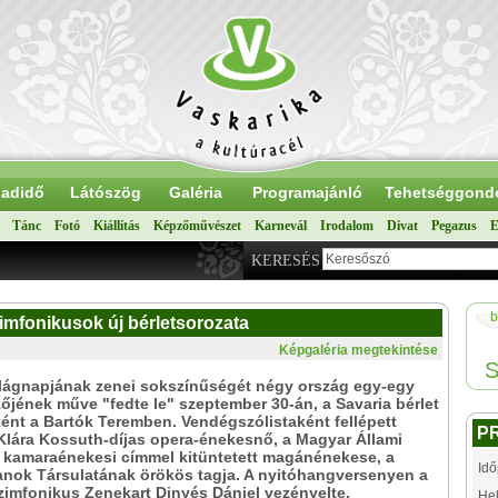
adidő
Látószög
Galéria
Programajánló
Tehetséggond
Tánc
Fotó
Kiállítás
Képzőművészet
Karnevál
Irodalom
Divat
Pegazus
E
KERESÉS
b
zimfonikusok új bérletsorozata
Képgaléria megtekintése
S
lágnapjának zenei sokszínűségét négy ország egy-egy
őjének műve "fedte le" szeptember 30-án, a Savaria bérlet
ént a Bartók Teremben. Vendégszólistaként fellépett
P
Klára Kossuth-díjas opera-énekesnő, a Magyar Állami
 kamaraénekesi címmel kitüntetett magánénekese, a
Idő
anok Társulatának örökös tagja. A nyitóhangversenyen a
zimfonikus Zenekart Dinyés Dániel vezényelte.
Hel