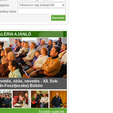
egória:
emény neve:
ALÉRIA AJÁNLÓ
vetés, sírás, nevetés - XII. Sok-
ín-Feszt(ecske) Bükön
További galériák