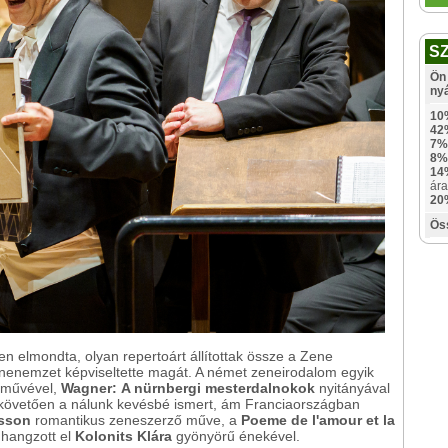
S
Ön 
ny
10
42
7%
8%
14
ára
20
Ös
n elmondta, olyan repertoárt állítottak össze a Zene
nenemzet képviseltette magát. A német zeneirodalom egyik
 művével,
Wagner: A nürnbergi mesterdalnokok
nyitányával
zt követően a nálunk kevésbé ismert, ám Franciaországban
sson
romantikus zeneszerző műve, a
Poeme de l'amour et la
 hangzott el
Kolonits Klára
gyönyörű énekével.