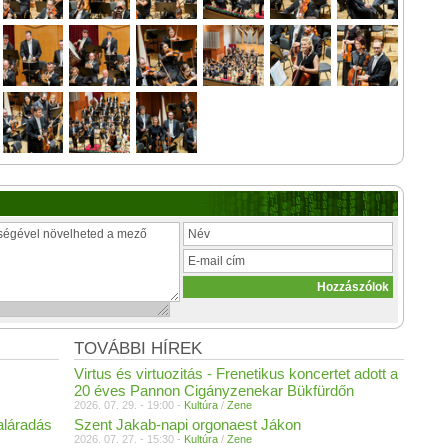
TOVÁBBI HÍREK
Virtus és virtuozitás - Frenetikus koncertet adott a
20 éves Pannon Cigányzenekar Bükfürdőn
2026. 07. 29. - 19:00 -
Kultúra
/
Zene
aláradás
Szent Jakab-napi orgonaest Jákon
2026. 07. 27. - 15:30 -
Kultúra
/
Zene