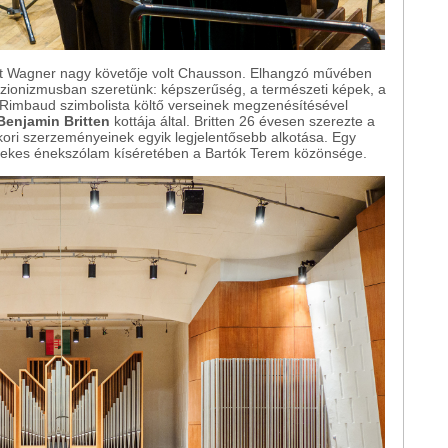
ert Wagner nagy követője volt Chausson. Elhangzó művében
szionizmusban szeretünk: képszerűség, a természeti képek, a
r Rimbaud szimbolista költő verseinek megzenésítésével
Benjamin Britten
kottája által. Britten 26 évesen szerezte a
kori szerzeményeinek egyik legjelentősebb alkotása. Egy
rdekes énekszólam kíséretében a Bartók Terem közönsége.