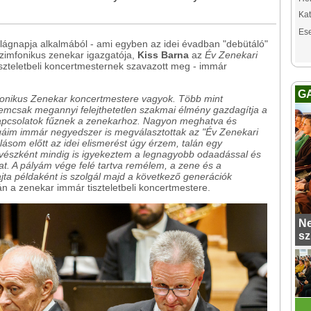
Kat
Es
ágnapja alkalmából - ami egyben az idei évadban "debütáló"
a szimfonikus zenekar igazgatója,
Kiss Barna
az
Év Zenekari
iszteletbeli koncertmesternek szavazott meg - immár
G
fonikus Zenekar koncertmestere vagyok. Több mint
csak megannyi felejthetetlen szakmai élmény gazdagítja a
apcsolatok fűznek a zenekarhoz. Nagyon meghatva és
áim immár negyedszer is megválasztottak az "Év Zenekari
ásom előtt az idei elismerést úgy érzem, talán egy
űvészként mindig is igyekeztem a legnagyobb odaadással és
t. A pályám vége felé tartva remélem, a zene és a
ajta példaként is szolgál majd a következő generációk
tán a zenekar immár tiszteletbeli koncertmestere.
Ne
sz