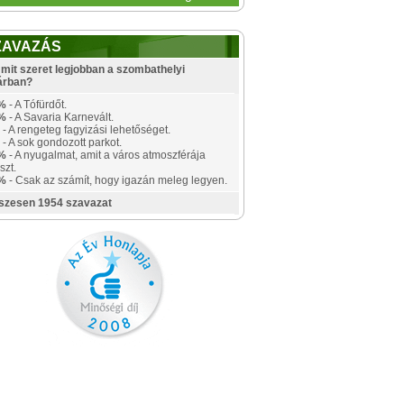
ZAVAZÁS
mit szeret legjobban a szombathelyi
árban?
%
- A Tófürdőt.
%
- A Savaria Karnevált.
- A rengeteg fagyizási lehetőséget.
- A sok gondozott parkot.
%
- A nyugalmat, amit a város atmoszférája
szt.
%
- Csak az számít, hogy igazán meleg legyen.
szesen 1954 szavazat