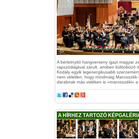
A bérletnyitó hangverseny igazi magyar z
rapszódiájával zárult, amiben különböző
Kodály egyik legenergikusabb szerzeménye,
nem véletlen, hogy mindmáig Marosszék ő
darabnak más vidéken is »marosszéki« a
A HÍRHEZ TARTOZÓ KÉPGALÉRI