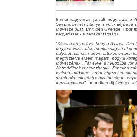
Immár hagyománnyá vált, hogy a Zene Vil
Savaria bérlet nyitánya is volt - adja át 
Művésze díjat,
amit idén
Gyenge Tibor
t
negyedszer - a zenekar tagsága.
"
Közel harminc éve, hogy a Savaria Szim
negyedévszázados munkásságom alatt nem
pályafutásomat, hanem értékes emberi k
megtisztelve érzem magam, hogy a kollég
Művészének". Pár évvel a nyugdíjba vonul
életműdíjnak is nevezhetjük. Zenekari m
legjobb tudásom szerint végezni munkáma
szimfonikusok iránti elhivatottságom egyf
muzsikusainak
" - mondta a díj átvétele u