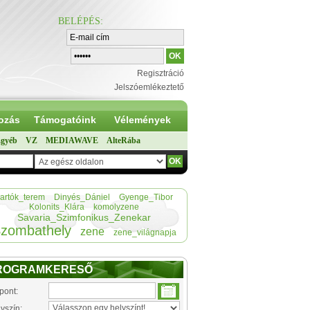
BELÉPÉS
:
Regisztráció
Jelszóemlékeztető
ozás
Támogatóink
Vélemények
gyéb
VZ
MEDIAWAVE
AlteRába
artók_terem
Dinyés_Dániel
Gyenge_Tibor
Kolonits_Klára
komolyzene
Savaria_Szimfonikus_Zenekar
zombathely
zene
zene_világnapja
ROGRAMKERESŐ
pont:
yszín: