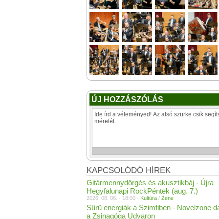
ÚJ HOZZÁSZÓLÁS
KAPCSOLÓDÓ HÍREK
Gitármennydörgés és akusztikbáj - Újra
Hegyfalunapi RockPéntek (aug. 7.)
2026. 08. 06. - 18:00 -
Kultúra
/
Zene
Sűrű energiák a Szimfiben - Novelzone d
a Zsinagóga Udvaron