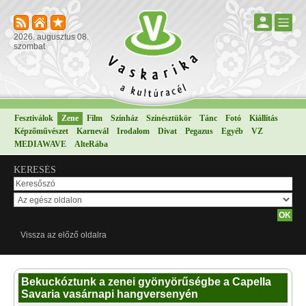
2026. augusztus 08.
szombat
Fesztiválok
Zene
Film
Színház
Színésztükör
Tánc
Fotó
Kiállítás
Képzőművészet
Karnevál
Irodalom
Divat
Pegazus
Egyéb
VZ
MEDIAWAVE
AlteRába
KERESÉS
Vissza az előző oldalra
Bekuckóztunk a zenei gyönyörűségbe a Capella
Savaria vasárnapi hangversenyén