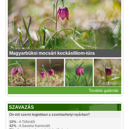
Magyarbüksi mocsári kockásliliom-túra
További galériák
SZAVAZÁS
Ön mit szeret legjobban a szombathelyi nyárban?
10%
- A Tófürdőt.
42%
- A Savaria Karnevált.