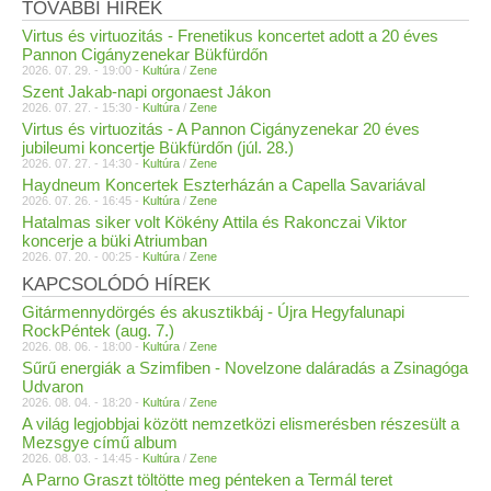
TOVÁBBI HÍREK
Virtus és virtuozitás - Frenetikus koncertet adott a 20 éves
Pannon Cigányzenekar Bükfürdőn
2026. 07. 29. - 19:00 -
Kultúra
/
Zene
Szent Jakab-napi orgonaest Jákon
2026. 07. 27. - 15:30 -
Kultúra
/
Zene
Virtus és virtuozitás - A Pannon Cigányzenekar 20 éves
jubileumi koncertje Bükfürdőn (júl. 28.)
2026. 07. 27. - 14:30 -
Kultúra
/
Zene
Haydneum Koncertek Eszterházán a Capella Savariával
2026. 07. 26. - 16:45 -
Kultúra
/
Zene
Hatalmas siker volt Kökény Attila és Rakonczai Viktor
koncerje a büki Atriumban
2026. 07. 20. - 00:25 -
Kultúra
/
Zene
KAPCSOLÓDÓ HÍREK
Gitármennydörgés és akusztikbáj - Újra Hegyfalunapi
RockPéntek (aug. 7.)
2026. 08. 06. - 18:00 -
Kultúra
/
Zene
Sűrű energiák a Szimfiben - Novelzone daláradás a Zsinagóga
Udvaron
2026. 08. 04. - 18:20 -
Kultúra
/
Zene
A világ legjobbjai között nemzetközi elismerésben részesült a
Mezsgye című album
2026. 08. 03. - 14:45 -
Kultúra
/
Zene
A Parno Graszt töltötte meg pénteken a Termál teret