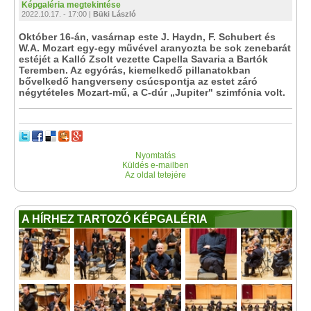
Képgaléria megtekintése
2022.10.17. - 17:00 |
Büki László
Október 16-án, vasárnap este J. Haydn, F. Schubert és
W.A. Mozart egy-egy művével aranyozta be sok zenebarát
estéjét a Kalló Zsolt vezette Capella Savaria a Bartók
Teremben. Az egyórás, kiemelkedő pillanatokban
bővelkedő hangverseny csúcspontja az estet záró
négytételes Mozart-mű, a C-dúr „Jupiter" szimfónia volt.
Nyomtatás
Küldés e-mailben
Az oldal tetejére
A HÍRHEZ TARTOZÓ KÉPGALÉRIA