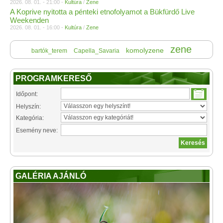
2026. 08. 01. - 21:00 -
Kultúra
/
Zene
A Koprive nyitotta a pénteki etnofolyamot a Bükfürdő Live
Weekenden
2026. 08. 01. - 16:00 -
Kultúra
/
Zene
zene
komolyzene
bartók_terem
Capella_Savaria
PROGRAMKERESŐ
Időpont:
Helyszín:
Kategória:
Esemény neve:
GALÉRIA AJÁNLÓ