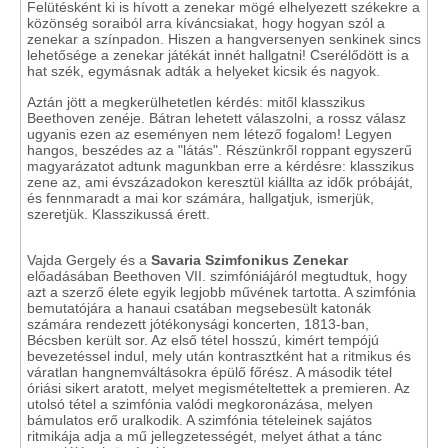
Felütésként ki is hívott a zenekar mögé elhelyezett székekre a
közönség soraiból arra kíváncsiakat, hogy hogyan szól a
zenekar a színpadon. Hiszen a hangversenyen senkinek sincs
lehetősége a zenekar játékát innét hallgatni! Cserélődött is a
hat szék, egymásnak adták a helyeket kicsik és nagyok.
Aztán jött a megkerülhetetlen kérdés: mitől klasszikus
Beethoven zenéje. Bátran lehetett válaszolni, a rossz válasz
ugyanis ezen az eseményen nem létező fogalom! Legyen
hangos, beszédes az a "látás". Részünkről roppant egyszerű
magyarázatot adtunk magunkban erre a kérdésre: klasszikus
zene az, ami évszázadokon keresztül kiállta az idők próbáját,
és fennmaradt a mai kor számára, hallgatjuk, ismerjük,
szeretjük. Klasszikussá érett.
Vajda Gergely és a
Savaria Szimfonikus Zenekar
előadásában Beethoven VII. szimfóniájáról megtudtuk, hogy
azt a szerző élete egyik legjobb művének tartotta. A szimfónia
bemutatójára a hanaui csatában megsebesült katonák
számára rendezett jótékonysági koncerten, 1813-ban,
Bécsben került sor. Az első tétel hosszú, kimért tempójú
bevezetéssel indul, mely után kontrasztként hat a ritmikus és
váratlan hangnemváltásokra épülő főrész. A második tétel
óriási sikert aratott, melyet megismételtettek a premieren. Az
utolsó tétel a szimfónia valódi megkoronázása, melyen
bámulatos erő uralkodik. A szimfónia tételeinek sajátos
ritmikája adja a mű jellegzetességét, melyet áthat a tánc