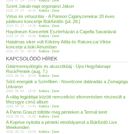
2026. 07. 29. - 19:00 -
Kultúra
/
Zene
Szent Jakab-napi orgonaest Jákon
2026. 07. 27. - 15:30 -
Kultúra
/
Zene
Virtus és virtuozitás - A Pannon Cigányzenekar 20 éves
jubileumi koncertje Bükfürdőn (júl. 28.)
2026. 07. 27. - 14:30 -
Kultúra
/
Zene
Haydneum Koncertek Eszterházán a Capella Savariával
2026. 07. 26. - 16:45 -
Kultúra
/
Zene
Hatalmas siker volt Kökény Attila és Rakonczai Viktor
koncerje a büki Atriumban
2026. 07. 20. - 00:25 -
Kultúra
/
Zene
KAPCSOLÓDÓ HÍREK
Gitármennydörgés és akusztikbáj - Újra Hegyfalunapi
RockPéntek (aug. 7.)
2026. 08. 06. - 18:00 -
Kultúra
/
Zene
Sűrű energiák a Szimfiben - Novelzone daláradás a Zsinagóga
Udvaron
2026. 08. 04. - 18:20 -
Kultúra
/
Zene
A világ legjobbjai között nemzetközi elismerésben részesült a
Mezsgye című album
2026. 08. 03. - 14:45 -
Kultúra
/
Zene
A Parno Graszt töltötte meg pénteken a Termál teret
2026. 08. 01. - 21:00 -
Kultúra
/
Zene
A Koprive nyitotta a pénteki etnofolyamot a Bükfürdő Live
Weekenden
2026. 08. 01. - 16:00 -
Kultúra
/
Zene