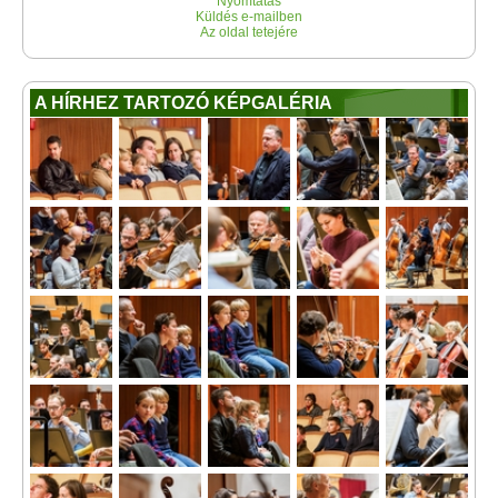
Nyomtatás
Küldés e-mailben
Az oldal tetejére
A HÍRHEZ TARTOZÓ KÉPGALÉRIA