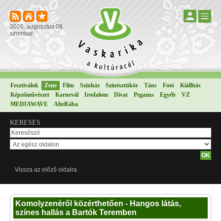
2026. augusztus 08.
szombat
Fesztiválok
Zene
Film
Színház
Színésztükör
Tánc
Fotó
Kiállítás
Képzőművészet
Karnevál
Irodalom
Divat
Pegazus
Egyéb
VZ
MEDIAWAVE
AlteRába
KERESÉS
Vissza az előző oldalra
Komolyzenéről közérthetően - Hangos látás,
színes hallás a Bartók Teremben