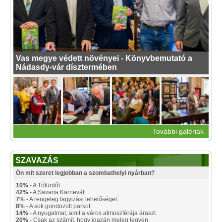
Vas megye védett növényei - Könyvbemutató a
Nádasdy-vár dísztermében
További galériák
SZAVAZÁS
Ön mit szeret legjobban a szombathelyi nyárban?
10%
- A Tófürdőt.
42%
- A Savaria Karnevált.
7%
- A rengeteg fagyizási lehetőséget.
8%
- A sok gondozott parkot.
14%
- A nyugalmat, amit a város atmoszférája áraszt.
20%
- Csak az számít, hogy igazán meleg legyen.