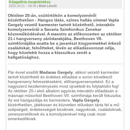
Képgaléria megtekintése
2022.10.21. - 00:45 |
Büki László
Október 20-án, csütörtökön a komolyzenéről
közérthetően - Hangos látás, színes hallás címmel Vajda
Gergely vezető karmester tartott közérthető, interaktív
komolyzeneórát a Savaria Szimfonikus Zenekar
közreműködésével. A maestro az előkoncerten az október
21-i hangverseny záródarabjába, Beethoven VII.
szimfóniájába avatta be a javarészt kisgyermekkel érkező
családokat, felnőtteket, lévén az előadássorozat célja,
hogy közelebb hozza a klasszikus zenét a
hallgatósághoz.
Pár évvel ezelőtt
Madaras Gergely
, akkori vezető karmester
tartott közérthető és érdekes előadást a soron következő
hangverseny felvezetéseként, előhangversenyeként. Ez a
nagyszerű kezdeményezés most újraéledt és folytatódni fog!
Az október 20-i első alkalom egyórás interaktív előadásán a
másnapi műsorból Beethoven VII. szimfóniája került fókuszba.
Az est házigazdája és karmestere,
Vajda Gergely
közérthetően, játékosan és közvetlen stílusban tárta fel a mű
szépségeit, érdekességeit kicsiknek, nagyoknak, családoknak,
zeneszeretőknek és a komolyzenével még csak most
ismerkedőknek.