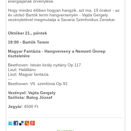
energiájának örvénylése.
Hogy mindez élőben hogyan hangzik, azt ma, 19 órakor - az
év utolsó Bartók termi hangversenyén - Vajda Gergely
vezényletével megmutatja a Savaria Szimfonikus Zenekar.
Október 21., péntek
19:00 - Bartók Terem
Magyar Fantázia - Hangverseny a Nemzeti Ünnep
tiszteletére
Beethoven: István király nyitány Op.117.
Liszt: Haláltánc
Liszt: Magyar fantázia
---
Beethoven: VII. szimfónia Op.92.
Vezényel: Vajda Gergely
Szólista: Balog József
Jegyár:
4500 Ft