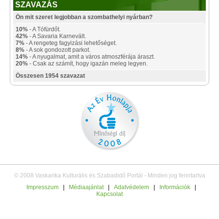
SZAVAZÁS
Ön mit szeret legjobban a szombathelyi nyárban?
10%
- A Tófürdőt.
42%
- A Savaria Karnevált.
7%
- A rengeteg fagyizási lehetőséget.
8%
- A sok gondozott parkot.
14%
- A nyugalmat, amit a város atmoszférája áraszt.
20%
- Csak az számít, hogy igazán meleg legyen.
Összesen 1954 szavazat
© 2008 Vaskarika Kulturális és Szabadidő Portál - Minden jog fenntartva
Impresszum
|
Médiaajánlat
|
Adatvédelem
|
Információk
|
Kapcsolat