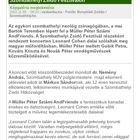
Szombathelyi Zsidó Fesztiválon
Képgaléria megtekintése
2022.11.09. - 00:10 |
vaskarika.hu - Fotók: Bonyhádi Zoltán /
Szombathely.hu
Az egykori szombathelyi neológ zsinagógában, a mai
Bartók Teremben lépett fel a Müller Péter Sziámi
AndFriends. A Szombathelyi Zsidó Fesztivál részeként
rendezett koncerten Leonard Cohen dalai szólaltak meg
magyar műfordításban, Müller Péter mellett Gubik Petra,
Kováts Kriszta és Novák Péter vendégművészek
közreműködésével.
A koncert előtt köszöntőbeszédet mondott
dr. Nemény
András,
Szombathely MJV polgármestere, majd elismerő
oklevelet adott át
Márkus Sándor
nak, aki 12 éven keresztül
elkötelezett, lelkiismeretes munkájával vezette a Szombathelyi
Zsidó Hitközséget.
A
Müller Péter Sziámi AndFriends
a fantasztikus kanadai
énekes és dalszövegíró, Leonard Cohen emléke előtt
tisztelgett a művész legemlékezetesebb dalaival.
„
Leonard Cohen talán a legizgalmasabb jelenség korunk
dalosai között. Váratlan mélységekből előtörő, mégis
végtelenül frappáns és ironikus, olykor cinikus
megfogalmazásai kevés elemű, de sok forrású zenei világgal