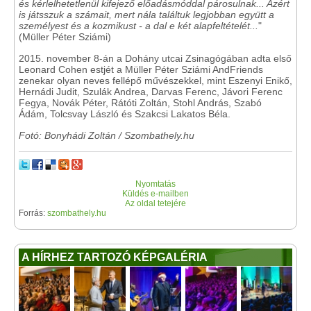
és kérlelhetetlenül kifejező előadásmóddal párosulnak... Azért
is játsszuk a számait, mert nála találtuk legjobban együtt a
személyest és a kozmikust - a dal e két alapfeltételét...
"
(Müller Péter Sziámi)
2015. november 8-án a Dohány utcai Zsinagógában adta első
Leonard Cohen estjét a Müller Péter Sziámi AndFriends
zenekar olyan neves fellépő művészekkel, mint Eszenyi Enikő,
Hernádi Judit, Szulák Andrea, Darvas Ferenc, Jávori Ferenc
Fegya, Novák Péter, Rátóti Zoltán, Stohl András, Szabó
Ádám, Tolcsvay László és Szakcsi Lakatos Béla.
Fotó: Bonyhádi Zoltán / Szombathely.hu
Nyomtatás
Küldés e-mailben
Az oldal tetejére
Forrás:
szombathely.hu
A HÍRHEZ TARTOZÓ KÉPGALÉRIA