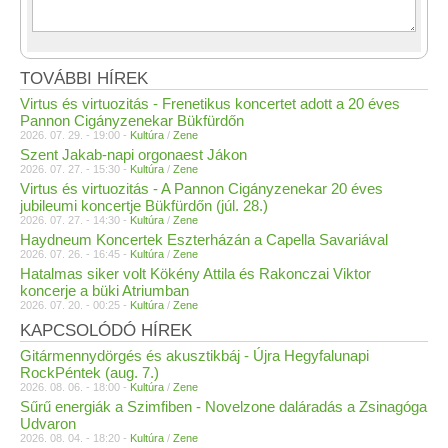
TOVÁBBI HÍREK
Virtus és virtuozitás - Frenetikus koncertet adott a 20 éves
Pannon Cigányzenekar Bükfürdőn
2026. 07. 29. - 19:00 -
Kultúra
/
Zene
Szent Jakab-napi orgonaest Jákon
2026. 07. 27. - 15:30 -
Kultúra
/
Zene
Virtus és virtuozitás - A Pannon Cigányzenekar 20 éves
jubileumi koncertje Bükfürdőn (júl. 28.)
2026. 07. 27. - 14:30 -
Kultúra
/
Zene
Haydneum Koncertek Eszterházán a Capella Savariával
2026. 07. 26. - 16:45 -
Kultúra
/
Zene
Hatalmas siker volt Kökény Attila és Rakonczai Viktor
koncerje a büki Atriumban
2026. 07. 20. - 00:25 -
Kultúra
/
Zene
KAPCSOLÓDÓ HÍREK
Gitármennydörgés és akusztikbáj - Újra Hegyfalunapi
RockPéntek (aug. 7.)
2026. 08. 06. - 18:00 -
Kultúra
/
Zene
Sűrű energiák a Szimfiben - Novelzone daláradás a Zsinagóga
Udvaron
2026. 08. 04. - 18:20 -
Kultúra
/
Zene