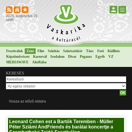
2026. augusztus 10.
hétfő
Fesztiválok
Zene
Film
Színház
Színésztükör
Tánc
Fotó
Kiállítás
Képzőművészet
Karnevál
Irodalom
Divat
Pegazus
Egyéb
VZ
MEDIAWAVE
AlteRába
KERESÉS
Vissza az előző oldalra
Leonard Cohen est a Bartók Teremben - Müller
Péter Sziámi AndFriends és barátai koncertje a