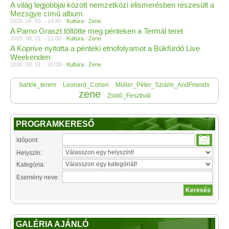
A világ legjobbjai között nemzetközi elismerésben részesült a
Mezsgye című album
2026. 08. 03. - 14:45 -
Kultúra
/
Zene
A Parno Graszt töltötte meg pénteken a Termál teret
2026. 08. 01. - 21:00 -
Kultúra
/
Zene
A Koprive nyitotta a pénteki etnofolyamot a Bükfürdő Live
Weekenden
2026. 08. 01. - 16:00 -
Kultúra
/
Zene
bartók_terem
Leonard_Cohen
Müller_Péter_Sziámi_AndFriends
zene
Zsidó_Fesztivál
PROGRAMKERESŐ
Időpont:
Helyszín:
Kategória:
Esemény neve:
GALÉRIA AJÁNLÓ