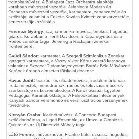
trombitaművész. A Budapest Jazz Orchestra alapítója,
korábban művészeti vezetője. Jelenleg a Modern Art
Orchestra művészeti vezetője, karmestere, zeneszerzője és
szólistája, valamint a Fekete-Kovács Kvintett zenekarvezetője,
zeneszerzője, szólistája.
Ferenczi György
: szájharmonika-művész, énekes, hegedűs,
gitáros. Korábban a Herfli Davidson, a Kápa együttes és a
Rodeo zenekar tagja. Jelenleg a Rackajam zenekar
frontembere.
Gyüdi Sándor:
karmester. A
Szegedi Szimfonikus Zenekar
igazgató karmestere, a Vaszy Viktor Kórus vezető karnagya,
valamint a Szegedi Tudományegyetem Bartók Béla Művészeti
Karának óraadó címzetes főiskolai docense.
Havas Judit:
beszéd- és előadóművész, irodalomtörténész.
Irodalmi estek, monodrámák, rádiós és televíziós műsorok
szerkesztője és közreműködője. A Károli Gáspár Egyetem
Pedagógiai Karának oktatója. A Felsőoktatási Intézmények
Kányádi Sándor versmondó és versillusztrációs versenyének
fővédnöke.
Klenyán Csaba:
klarinétművész. A Concerto Budapest
szólóklarinétosa, a Ligeti Ensemble, az Umze, a Cimbiózis
Quintet és az Új Dimenzió Műhely tagja.
Látó Ferenc
, művésznevén Frankie Látó: dzsessz-hegedűs,