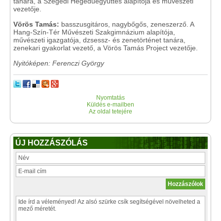
tanára, a Szegedi Hegedűegyüttes alapítója és művészeti
vezetője.
Vörös Tamás:
basszusgitáros, nagybőgős, zeneszerző. A
Hang-Szín-Tér Művészeti Szakgimnázium alapítója,
művészeti igazgatója, dzsessz- és zenetörténet tanára,
zenekari gyakorlat vezető, a Vörös Tamás Project vezetője.
Nyitóképen: Ferenczi György
Nyomtatás
Küldés e-mailben
Az oldal tetejére
ÚJ HOZZÁSZÓLÁS