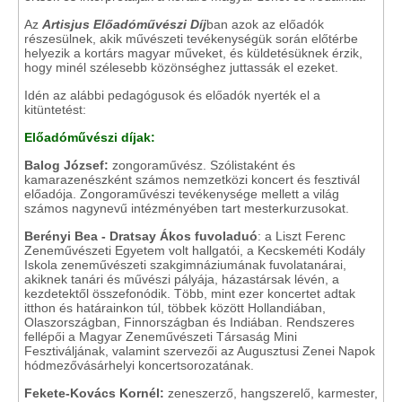
Az
Artisjus Előadóművészi Díj
ban azok az előadók
részesülnek, akik művészeti tevékenységük során előtérbe
helyezik a kortárs magyar műveket, és küldetésüknek érzik,
hogy minél szélesebb közönséghez juttassák el ezeket.
Idén az alábbi pedagógusok és előadók nyerték el a
kitüntetést:
Előadóművészi díjak:
Balog József:
zongoraművész. Szólistaként és
kamarazenészként számos nemzetközi koncert és fesztivál
előadója. Zongoraművészi tevékenysége mellett a világ
számos nagynevű intézményében tart mesterkurzusokat.
Berényi Bea - Dratsay Ákos fuvoladuó
: a Liszt Ferenc
Zeneművészeti Egyetem volt hallgatói, a Kecskeméti Kodály
Iskola zeneművészeti szakgimnáziumának fuvolatanárai,
akiknek tanári és művészi pályája, házastársak lévén, a
kezdetektől összefonódik. Több, mint ezer koncertet adtak
itthon és határainkon túl, többek között Hollandiában,
Olaszországban, Finnországban és Indiában. Rendszeres
fellépői a Magyar Zeneművészeti Társaság Mini
Fesztiváljának, valamint szervezői az Augusztusi Zenei Napok
hódmezővásárhelyi koncertsorozatának.
Fekete-Kovács Kornél:
zeneszerző, hangszerelő, karmester,