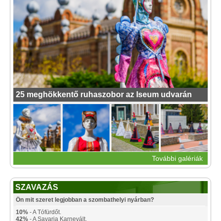
25 meghökkentő ruhaszobor az Iseum udvarán
További galériák
SZAVAZÁS
Ön mit szeret legjobban a szombathelyi nyárban?
10%
- A Tófürdőt.
42%
- A Savaria Karnevált.