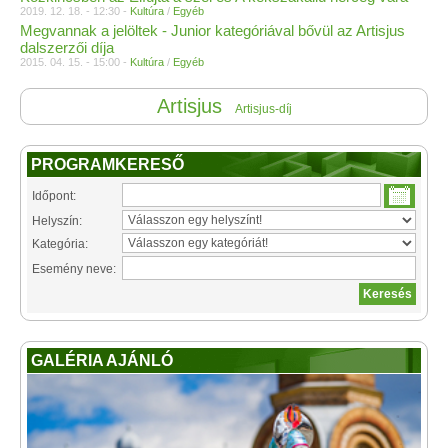
2019. 12. 18. - 12:30 -
Kultúra
/
Egyéb
Megvannak a jelöltek - Junior kategóriával bővül az Artisjus
dalszerzői díja
2015. 04. 15. - 15:00 -
Kultúra
/
Egyéb
Artisjus
Artisjus-díj
PROGRAMKERESŐ
Időpont:
Helyszín:
Kategória:
Esemény neve:
GALÉRIA AJÁNLÓ