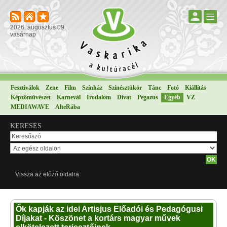
2026. augusztus 09.
vasárnap
Fesztiválok
Zene
Film
Színház
Színésztükör
Tánc
Fotó
Kiállítás
Képzőművészet
Karnevál
Irodalom
Divat
Pegazus
Egyéb
VZ
MEDIAWAVE
AlteRába
KERESÉS
Vissza az előző oldalra
Ők kapják az idei Artisjus Előadói és Pedagógusi
Díjakat - Köszönet a kortárs magyar művek