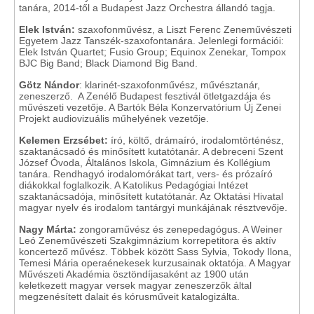
tanára, 2014-től a Budapest Jazz Orchestra állandó tagja.
Elek István:
szaxofonművész, a Liszt Ferenc Zeneművészeti
Egyetem Jazz Tanszék-szaxofontanára. Jelenlegi formációi:
Elek István Quartet; Fusio Group; Equinox Zenekar, Tompox
BJC Big Band; Black Diamond Big Band.
Götz Nándor
: klarinét-szaxofonművész, művésztanár,
zeneszerző. A Zenélő Budapest fesztivál ötletgazdája és
művészeti vezetője. A Bartók Béla Konzervatórium Új Zenei
Projekt audiovizuális műhelyének vezetője.
Kelemen Erzsébet:
író, költő, drámaíró, irodalomtörténész,
szaktanácsadó és minősített kutatótanár. A debreceni Szent
József Óvoda, Általános Iskola, Gimnázium és Kollégium
tanára. Rendhagyó irodalomórákat tart, vers- és prózaíró
diákokkal foglalkozik. A Katolikus Pedagógiai Intézet
szaktanácsadója, minősített kutatótanár. Az Oktatási Hivatal
magyar nyelv és irodalom tantárgyi munkájának résztvevője.
Nagy Márta:
zongoraművész és zenepedagógus. A Weiner
Leó Zeneművészeti Szakgimnázium korrepetitora és aktív
koncertező művész. Többek között Sass Sylvia, Tokody Ilona,
Temesi Mária operaénekesek kurzusainak oktatója. A Magyar
Művészeti Akadémia ösztöndíjasaként az 1900 után
keletkezett magyar versek magyar zeneszerzők által
megzenésített dalait és kórusműveit katalogizálta.