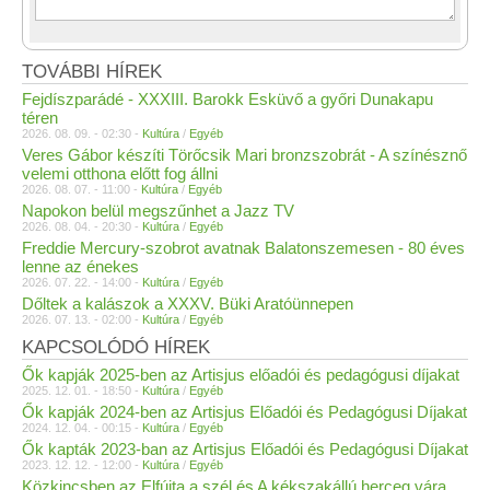
TOVÁBBI HÍREK
Fejdíszparádé - XXXIII. Barokk Esküvő a győri Dunakapu
téren
2026. 08. 09. - 02:30 -
Kultúra
/
Egyéb
Veres Gábor készíti Törőcsik Mari bronzszobrát - A színésznő
velemi otthona előtt fog állni
2026. 08. 07. - 11:00 -
Kultúra
/
Egyéb
Napokon belül megszűnhet a Jazz TV
2026. 08. 04. - 20:30 -
Kultúra
/
Egyéb
Freddie Mercury-szobrot avatnak Balatonszemesen - 80 éves
lenne az énekes
2026. 07. 22. - 14:00 -
Kultúra
/
Egyéb
Dőltek a kalászok a XXXV. Büki Aratóünnepen
2026. 07. 13. - 02:00 -
Kultúra
/
Egyéb
KAPCSOLÓDÓ HÍREK
Ők kapják 2025-ben az Artisjus előadói és pedagógusi díjakat
2025. 12. 01. - 18:50 -
Kultúra
/
Egyéb
Ők kapják 2024-ben az Artisjus Előadói és Pedagógusi Díjakat
2024. 12. 04. - 00:15 -
Kultúra
/
Egyéb
Ők kapták 2023-ban az Artisjus Előadói és Pedagógusi Díjakat
2023. 12. 12. - 12:00 -
Kultúra
/
Egyéb
Közkincsben az Elfújta a szél és A kékszakállú herceg vára