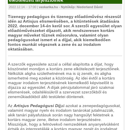
elkötelezett terjesztőinek
2022.12.14. - 17:00 |
vaskarika.hu - Nyitókép: Niederland Dávid
Tizenegy pedagógus és tizenegy előadóművész részesül
idén az Artisjus elismerésében, a kitüntetések átadására
2022. december 14-én kerül sor. A szerzői egyesület olyan
előadóművészeket díjazott, akik rendszeresen kortárs
magyar műveket tűznek műsorukra, valamint olyan
pedagógusokat ismert el a díjjal, akik kiemelkedően
fontos munkát végeznek a zene és az irodalom
oktatásában.
A szerzők egyesülete azzal a céllal alapította a díjat, hogy
köszönetet mondjon a kortárs zene elkötelezett terjesztőinek.
Nélkülük aligha születhetnének ma is új zenék, és aligha
ismerhetné meg ezeket a közönség. Az idei évtől a kortárs
magyar irodalom terjesztésének kiemelkedő képviselőit is
díjazza az egyesület. A díjak pénzjutalommal járó szakmai
elismerések, odaítélésükről a szervezet szerzőkből és
zeneműkiadókból álló testületei döntenek.
Az
Artisjus Pedagógusi Díj
jal azokat a zenepedagógusokat,
valamint magyar nyelv és irodalom tanárokat jutalmazzák,
akik tanári pályafutásuk során nagy hangsúlyt fektetnek a
kortárs magyar zene, illetve irodalom terjesztésére.
Missziójuk, hogy a felnövekvő nemzedékek anyanyelvükként
értsék és interpretálják a kortárs magyar zenét és irodalmat.