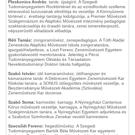
Pleskonics András
: tanár, újságíró. A Szegedi
Tudományegyetem Rocktörténet és az ezredforduló szelleme
elnevezésű kurzusának elindítója és vezetője. A Könnyűzene
történet c. érettségi tantárgy kidolgozója, a Premier Művészeti
Szakgimnázium és Alapfokú Művészeti Intézmény pedagógiai
szaktanácsadója és óraadó tanára, zenei ismeretterjesztő,
népszerűsítő előadások előadója.
Réti Tamás:
zongoraművész, zenepedagógus. A Tóth Aladár
Zeneiskola Alapfokú Művészeti Iskola zongoratanára,
igazgatóhelyettese, a Liszt Ferenc Zeneművészeti Egyetem
gyakorlatvezető mentortanára. Jelenleg a Pécsi
Tudományegyetem Oktatás és Társadalom
Neveléstudományi Doktori Iskola hallgatója.
Szabó István:
ütő kamaraművész, ütőhangszer és
kamarazene tanár. A Debreceni Egyetem Zeneművészeti Kar
főiskolai tanára, a SONUS ütőegyüttes művészeti vezetője, a
Besztercebányai Művészeti Akadémia (Szlovákia)
Zeneművészei Kar docense.
Szabó Soma:
karmester, karnagy. A Nyíregyházi Cantemus
Kórus művészeti vezetője, karnagya, a Nyíregyházi Művészeti
Szakgimnázium tanára, a Nyíregyházi Egyetem adjunktusa és
a Szabolcsi Szimfonikus Zenekar vezető karmestere.
Szecsődi Ferenc:
hegedűművész. A Szegedi
Tudományegyetem Bartók Béla Művészeti Kar egyetemi