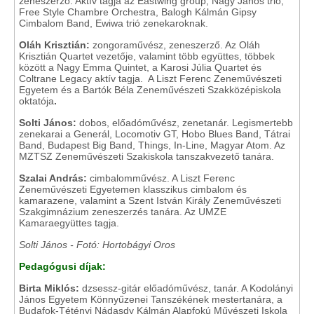
zeneszerző. Aktív tagja az Eastwing group, Nagy János trió,
Free Style Chambre Orchestra, Balogh Kálmán Gipsy
Cimbalom Band, Ewiwa trió zenekaroknak.
Oláh Krisztián:
zongoraművész, zeneszerző. Az Oláh
Krisztián Quartet vezetője, valamint több együttes, többek
között a Nagy Emma Quintet, a Karosi Júlia Quartet és
Coltrane Legacy aktív tagja. A Liszt Ferenc Zeneművészeti
Egyetem és a Bartók Béla Zeneművészeti Szakközépiskola
oktatója
.
Solti János:
dobos, előadóművész, zenetanár. Legismertebb
zenekarai a Generál, Locomotiv GT, Hobo Blues Band, Tátrai
Band, Budapest Big Band, Things, In-Line, Magyar Atom. Az
MZTSZ Zeneművészeti Szakiskola tanszakvezető tanára.
Szalai András:
cimbalomművész. A Liszt Ferenc
Zeneművészeti Egyetemen klasszikus cimbalom és
kamarazene, valamint a Szent István Király Zeneművészeti
Szakgimnázium zeneszerzés tanára. Az UMZE
Kamaraegyüttes tagja.
Solti János - Fotó: Hortobágyi Oros
Pedagógusi díjak:
Birta Miklós:
dzsessz-gitár előadóművész, tanár. A Kodolányi
János Egyetem Könnyűzenei Tanszékének mestertanára, a
Budafok-Tétényi Nádasdy Kálmán Alapfokú Művészeti Iskola