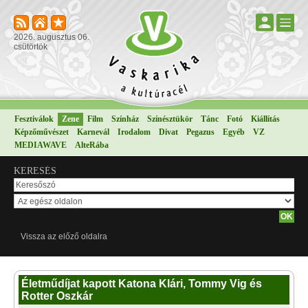
2026. augusztus 06.
csütörtök
Fesztiválok
Zene
Film
Színház
Színésztükör
Tánc
Fotó
Kiállítás
Képzőművészet
Karnevál
Irodalom
Divat
Pegazus
Egyéb
VZ
MEDIAWAVE
AlteRába
KERESÉS
Vissza az előző oldalra
Életműdíjat kapott Katona Klári, Tommy Vig és
Rotter Oszkár