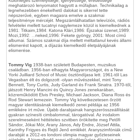
Különleges személyisége, igényessége, eredetisége
meghatározó lenyomatot hagyott a műfajban. Technikailag a
legnehezebben énekelhető dalokat is sikerrel tette
népszerűvé, egyben magasra emelve a szakmai
teljesítménye mércéjét. Megszámlálhatatlan televíziós, rádiós
felvételei mellett tucatnyi nagylemeze közül is kiemelkednek a
1981: Titkaim,1984: Katona Klári,1986: Éjszakai üzenet,1989:
Mozi,1992: ...neked,1996: Fekete gyöngy, 2001: Most című
albumai. Számos szakmai díja mellett méltatlanul kevés állami
elismerést kapott, a díjazás kiemelkedő életpályájának
elismerése.
Tommy Vig
1938-ban született Budapesten, muzsikus
családban. 1956-ban elhagyta Magyarországot, és a New
Yorki Juilliard School of Music ösztöndíjasa lett. 1961-től Las
Vegasban élt és dolgozott -olyan művészekkel, mint Tony
Bennett, Tony Curtis, Judy Garland és Frank Sinatra. 1970-től,
játszott Henry Mancini és Quincy Jones zenekarában,
közreműködött Elvis Presley, Michael Jackson, Diana Ross és
Rod Stewart lemezein. Tommy Vig következetesen őrzött
magyar identitásának kiemelkedő zenei példája az 1956
emlékére írt műve. Újabb darabjainak hangszerösszeállítását
gyakran színesíti cimbalommal, tárogatóval. Az irodalom
szerelmeseként héttételes szvitben örökítette meg Petőfi
Sándor, Jókai Mór, Arany János, Ady Endre, József Attila,
Karinthy Frigyes és Rejtő Jenő emlékét. Aranyszimfóniák című
darabját a 2012-es londoni olimpia magyar győzteseinek
ajánlotta. A kiemelkedő zenei előadóművész díjazása egy