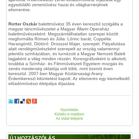
egyedülálló zeneművész hazai és világkarrierjének
elismerése.
Rotter Oszkár
balettművész 35 éven keresztül szolgálta a
magyar táncművészetet a Magyar Állami Operaház
balettművészeként. Megszámlálhatatlan szerepei között
megformálta Rómeó és Júlia: Lőrinc barát, Coppélia:
Harangöntő, Diótörő: Drosszel Majer, szerepét. Pályafutása
alatt vendégművészként szerepelt az ország valamennyi
jelentős színházában, és turnézott a Magyar Nemzeti Balett
tagjaként a világ minden részén. Koreográfusként is alkotott,
továbbá a Színház- és Filmművészeti Egyetem mozgás és
zenés mesterség oktatója volt több, mint tizenöt éven
keresztül. 2007-ben Magyar Köztársasági Arany
Érdemkereszt kitüntetést kapott. Az elismerés egy kiemelkedő
előadóművészi életpálya díjazása.
Nyomtatás
Küldés e-mailben
Az oldal tetejére
ÚJ HOZZÁSZÓLÁS