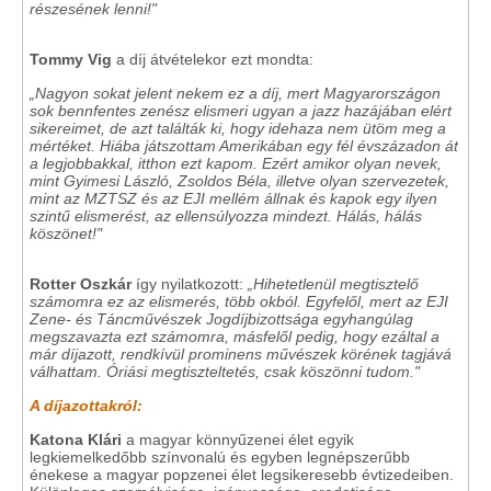
részesének lenni!"
Tommy Vig
a díj átvételekor ezt mondta:
„Nagyon sokat jelent nekem ez a díj, mert Magyarországon
sok bennfentes zenész elismeri ugyan a jazz hazájában elért
sikereimet, de azt találták ki, hogy idehaza nem ütöm meg a
mértéket. Hiába játszottam Amerikában egy fél évszázadon át
a legjobbakkal, itthon ezt kapom. Ezért amikor olyan nevek,
mint Gyimesi László, Zsoldos Béla, illetve olyan szervezetek,
mint az MZTSZ és az EJI mellém állnak és kapok egy ilyen
szintű elismerést, az ellensúlyozza mindezt. Hálás, hálás
köszönet!"
Rotter Oszkár
így nyilatkozott:
„Hihetetlenül megtisztelő
számomra ez az elismerés, több okból. Egyfelől, mert az EJI
Zene- és Táncművészek Jogdíjbizottsága egyhangúlag
megszavazta ezt számomra, másfelől pedig, hogy ezáltal a
már díjazott, rendkívül prominens művészek körének tagjává
válhattam. Óriási megtiszteltetés, csak köszönni tudom."
A díjazottakról:
Katona Klári
a magyar könnyűzenei élet egyik
legkiemelkedőbb színvonalú és egyben legnépszerűbb
énekese a magyar popzenei élet legsikeresebb évtizedeiben.