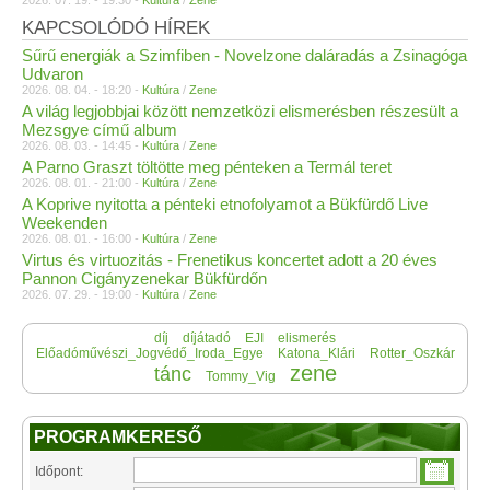
2026. 07. 19. - 19:30 -
Kultúra
/
Zene
KAPCSOLÓDÓ HÍREK
Sűrű energiák a Szimfiben - Novelzone daláradás a Zsinagóga
Udvaron
2026. 08. 04. - 18:20 -
Kultúra
/
Zene
A világ legjobbjai között nemzetközi elismerésben részesült a
Mezsgye című album
2026. 08. 03. - 14:45 -
Kultúra
/
Zene
A Parno Graszt töltötte meg pénteken a Termál teret
2026. 08. 01. - 21:00 -
Kultúra
/
Zene
A Koprive nyitotta a pénteki etnofolyamot a Bükfürdő Live
Weekenden
2026. 08. 01. - 16:00 -
Kultúra
/
Zene
Virtus és virtuozitás - Frenetikus koncertet adott a 20 éves
Pannon Cigányzenekar Bükfürdőn
2026. 07. 29. - 19:00 -
Kultúra
/
Zene
díj
díjátadó
EJI
elismerés
Előadóművészi_Jogvédő_Iroda_Egye
Katona_Klári
Rotter_Oszkár
zene
tánc
Tommy_Vig
PROGRAMKERESŐ
Időpont: