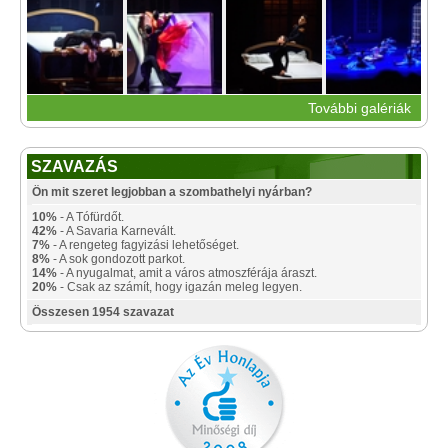
További galériák
SZAVAZÁS
Ön mit szeret legjobban a szombathelyi nyárban?
10%
- A Tófürdőt.
42%
- A Savaria Karnevált.
7%
- A rengeteg fagyizási lehetőséget.
8%
- A sok gondozott parkot.
14%
- A nyugalmat, amit a város atmoszférája áraszt.
20%
- Csak az számít, hogy igazán meleg legyen.
Összesen 1954 szavazat