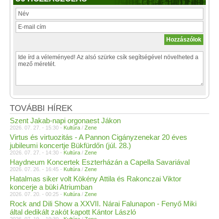
TOVÁBBI HÍREK
Szent Jakab-napi orgonaest Jákon
2026. 07. 27. - 15:30 -
Kultúra
/
Zene
Virtus és virtuozitás - A Pannon Cigányzenekar 20 éves
jubileumi koncertje Bükfürdőn (júl. 28.)
2026. 07. 27. - 14:30 -
Kultúra
/
Zene
Haydneum Koncertek Eszterházán a Capella Savariával
2026. 07. 26. - 16:45 -
Kultúra
/
Zene
Hatalmas siker volt Kökény Attila és Rakonczai Viktor
koncerje a büki Atriumban
2026. 07. 20. - 00:25 -
Kultúra
/
Zene
Rock and Dili Show a XXVII. Nárai Falunapon - Fenyő Miki
által dedikált zakót kapott Kántor László