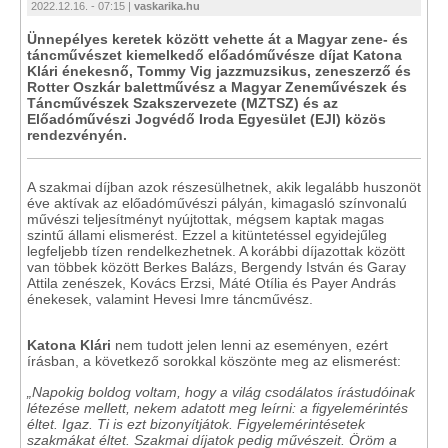
2022.12.16. - 07:15 |
vaskarika.hu
Ünnepélyes keretek között vehette át a Magyar zene- és
táncművészet kiemelkedő előadóművésze díjat Katona
Klári énekesnő, Tommy Vig jazzmuzsikus, zeneszerző és
Rotter Oszkár balettművész a Magyar Zeneművészek és
Táncművészek Szakszervezete (MZTSZ) és az
Előadóművészi Jogvédő Iroda Egyesület (EJI) közös
rendezvényén.
A szakmai díjban azok részesülhetnek, akik legalább huszonöt
éve aktívak az előadóművészi pályán, kimagasló színvonalú
művészi teljesítményt nyújtottak, mégsem kaptak magas
szintű állami elismerést. Ezzel a kitüntetéssel egyidejűleg
legfeljebb tízen rendelkezhetnek. A korábbi díjazottak között
van többek között Berkes Balázs, Bergendy István és Garay
Attila zenészek, Kovács Erzsi, Máté Otília és Payer András
énekesek, valamint Hevesi Imre táncművész.
Katona Klári
nem tudott jelen lenni az eseményen, ezért
írásban, a következő sorokkal köszönte meg az elismerést:
„Napokig boldog voltam, hogy a világ csodálatos írástudóinak
létezése mellett, nekem adatott meg leírni: a figyelemérintés
éltet. Igaz. Ti is ezt bizonyítjátok. Figyelemérintésetek
szakmákat éltet. Szakmai díjatok pedig művészeit. Öröm a