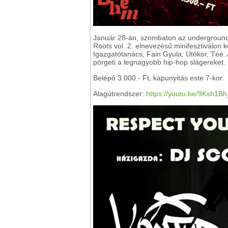
Január 28-án, szombaton az underground 
Roots vol. 2. elnevezésű minifesztiválon
Igazgatótanács, Fain Gyula, Utókor, Téé. 
pörgeti a legnagyobb hip-hop slágereket.
Belépő 3.000.- Ft, kapunyitás este 7-kor.
Alagútrendszer:
https://youtu.be/9Ksh1Bh