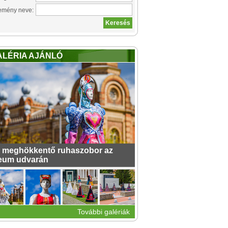
emény neve:
ALÉRIA AJÁNLÓ
 meghökkentő ruhaszobor az
eum udvarán
További galériák