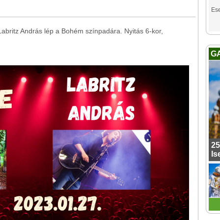
Es
abritz András lép a Bohém színpadára. Nyitás 6-kor,
G
25
Is