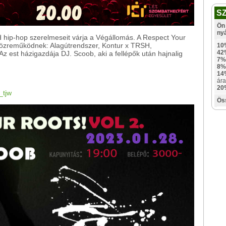
S
Ön 
ny
hip-hop szerelmeseit várja a Végállomás. A Respect Your
 közreműködnek: Alagútrendszer, Kontur x TRSH,
10
42
Az est házigazdája DJ. Scoob, aki a fellépők után hajnalig
7%
8%
14
ára
20
_tjw
Ös