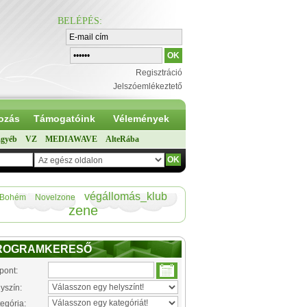
BELÉPÉS
:
Regisztráció
Jelszóemlékeztető
ozás
Támogatóink
Vélemények
gyéb
VZ
MEDIAWAVE
AlteRába
végállomás_klub
Bohém
Novelzone
zene
ROGRAMKERESŐ
pont:
yszín:
egória: