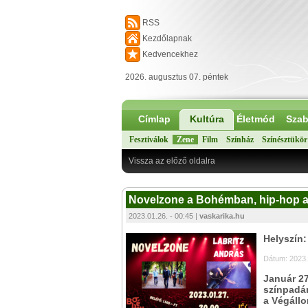
RSS
Kezdőlapnak
Kedvencekhez
2026. augusztus 07. péntek
Címlap
Kultúra
Életmód
Szab
Fesztiválok
Zene
Film
Színház
Színésztükör
Vissza az előző oldalra
Novelzone a Bohémban, hip-hop 
2023.01.26. - 00:45 |
vaskarika.hu
Helyszín
Dátum: 2023.
Január 2
színpadá
a Végáll