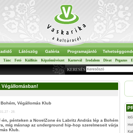
adidő
Látószög
Galéria
Programajánló
Tehetséggond
Tánc
Fotó
Kiállítás
Képzőművészet
Karnevál
Irodalom
Divat
Pegazus
E
KERESÉS
a Végállomásban!
: Bohém, Végállomás Klub
P
01.27 - 28.
Idő
7-én, pénteken a NovelZone és Labritz András lép a Bohém
ra, míg másnap az underground hip-hop szerelmeseit várja
Hel
omás Klub.
Kat