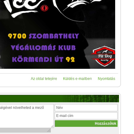
Az oldal tetejére
Küldés e-mailben
Nyomtatás