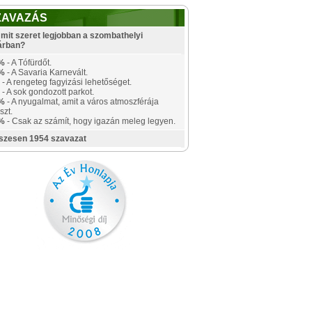
ZAVAZÁS
mit szeret legjobban a szombathelyi
árban?
%
- A Tófürdőt.
%
- A Savaria Karnevált.
- A rengeteg fagyizási lehetőséget.
- A sok gondozott parkot.
%
- A nyugalmat, amit a város atmoszférája
szt.
%
- Csak az számít, hogy igazán meleg legyen.
szesen 1954 szavazat