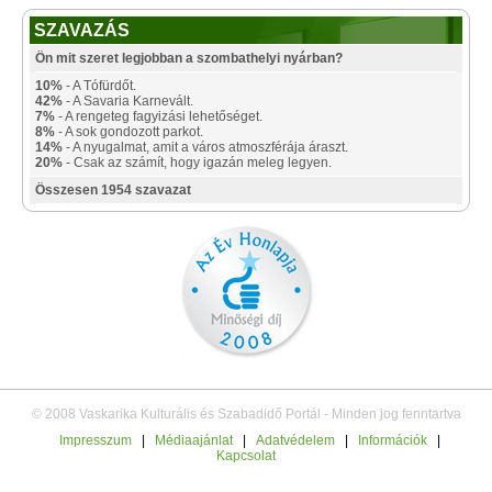
SZAVAZÁS
Ön mit szeret legjobban a szombathelyi nyárban?
10%
- A Tófürdőt.
42%
- A Savaria Karnevált.
7%
- A rengeteg fagyizási lehetőséget.
8%
- A sok gondozott parkot.
14%
- A nyugalmat, amit a város atmoszférája áraszt.
20%
- Csak az számít, hogy igazán meleg legyen.
Összesen 1954 szavazat
© 2008 Vaskarika Kulturális és Szabadidő Portál - Minden jog fenntartva
Impresszum
|
Médiaajánlat
|
Adatvédelem
|
Információk
|
Kapcsolat