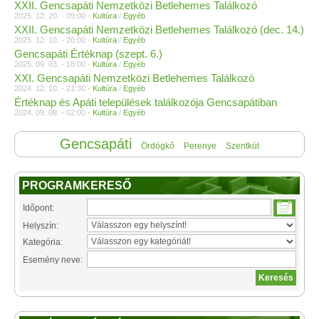
XXII. Gencsapáti Nemzetközi Betlehemes Találkozó
2025. 12. 20. - 09:00 -
Kultúra
/
Egyéb
XXII. Gencsapáti Nemzetközi Betlehemes Találkozó (dec. 14.)
2025. 12. 10. - 20:00 -
Kultúra
/
Egyéb
Gencsapáti Értéknap (szept. 6.)
2025. 09. 03. - 18:00 -
Kultúra
/
Egyéb
XXI. Gencsapáti Nemzetközi Betlehemes Találkozó
2024. 12. 10. - 21:30 -
Kultúra
/
Egyéb
Értéknap és Apáti települések találkozója Gencsapátiban
2024. 09. 08. - 02:00 -
Kultúra
/
Egyéb
Gencsapáti
Ördögkő
Perenye
Szentkút
PROGRAMKERESŐ
Időpont:
Helyszín:
Kategória:
Esemény neve: