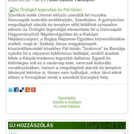
Szentkúti esték címmel először csendült fel muzsika
Gencsapáti szakrális emlékhelyén, Szentkúton. A gyönyörűen
megvilágított stációk és templom előtt felállított színpadon
először az Ördögkő legendáját elevenítette fel a Gencsapáti
Hagyományőrző Néptáncegyüttes és a Kiskópic
Néptánccsoport, a Boglya Népzenei Együttes közreműködése
mellett, majd dr. Székely János megyéspüspök
köszöntőbeszédét követően Pál István "Szalonna" és Bandája
nyitotta fel a népzenei folklórkincs ládikáját, amiből áradtak
kifele a Kárpát-medence legszebb dallamai. Egyedi és
különleges volt ez a vasárnap este, nemcsak kulturális
vonatkozásában, hanem a megvilágított stációk és templom
látványát tekintve is, hiszen nem tudhatjuk, mikor tárul elénk
ebben a formájában ismét a szentkúti búcsújáró hely.
Nyomtatás
Küldés e-mailben
Az oldal tetejére
ÚJ HOZZÁSZÓLÁS