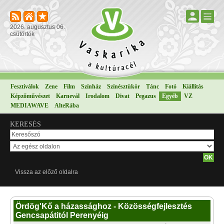
2026. augusztus 06.
csütörtök
Fesztiválok
Zene
Film
Színház
Színésztükör
Tánc
Fotó
Kiállítás
Képzőművészet
Karnevál
Irodalom
Divat
Pegazus
Egyéb
VZ
MEDIAWAVE
AlteRába
KERESÉS
Vissza az előző oldalra
Ördög'Kő a házassághoz - Közösségfejlesztés
Gencsapátitól Perenyéig