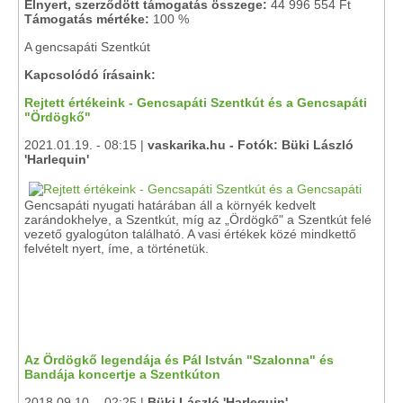
Elnyert, szerződött támogatás összege:
44 996 554 Ft
Támogatás mértéke:
100 %
A gencsapáti Szentkút
Kapcsolódó írásaink:
Rejtett értékeink - Gencsapáti Szentkút és a Gencsapáti
"Ördögkő"
2021.01.19. - 08:15 |
vaskarika.hu - Fotók: Büki László
'Harlequin'
Gencsapáti nyugati határában áll a környék kedvelt
zarándokhelye, a Szentkút, míg az „Ördögkő" a Szentkút felé
vezető gyalogúton található. A vasi értékek közé mindkettő
felvételt nyert, íme, a történetük.
Az Ördögkő legendája és Pál István "Szalonna" és
Bandája koncertje a Szentkúton
2018.09.10. - 02:25 |
Büki László 'Harlequin'