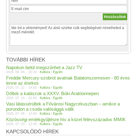
TOVÁBBI HÍREK
Napokon belül megszűnhet a Jazz TV
2026. 08. 04. - 20:30 -
Kultúra
/
Egyéb
Freddie Mercury-szobrot avatnak Balatonszemesen - 80 éves
lenne az énekes
2026. 07. 22. - 14:00 -
Kultúra
/
Egyéb
Dőltek a kalászok a XXXV. Büki Aratóünnepen
2026. 07. 13. - 02:00 -
Kultúra
/
Egyéb
Vasi látássérültek a Fővárosi Nagycirkuszban – amikor a
porondon a csoda valósággá válik
2026. 07. 08. - 13:40 -
Kultúra
/
Egyéb
Közösségi emlékgyűjtésre hív a közel félévszázados MMIK
2026. 07. 03. - 12:40 -
Kultúra
/
Egyéb
KAPCSOLÓDÓ HÍREK