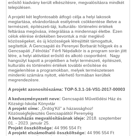
erősítő kiadvány került elkészítésre, megvalósításra mindkét
településen.
A projekt két legfontosabb átfogó célja a helyi lakosok
megtartása, elvándorlásuk esélyének csökkentése illetve a
természeti, építészeti-táji, kulturális- történelmi értékek
feltárása megóvása, integrálása a mindennapi életbe. Ezen
célok elérése érdekében bevontuk a már meglévő
közösségeket, és új közösségek létrejöttét támogattuk,
segítettük. A Gencsapáti és Perenyei Borbarát hölgyek és a
Gencsapáti „Félnótás" Férfi Népdalkör is a program során jött
létre, a helyi aktivitást erősítő és alkotó csoportként. Nagy
hangsúlyt kapott a projektben a helyi természeti, építészeti,
kulturális és történelmi értékek további erősítése és
megjelenítése a programokban, melyek természetesen
mindenki számára nyitott, elérhető formában kerültek
megrendezésre.
A projekt azonosítószáma: TOP-5.3.1-16-VS1-2017-00003
A kedvezményezett neve:
Gencsapáti Művelődési Ház és
Községi-Iskolai Könyvtár
A projekt címe:
„Ördög'Kő" a házassághoz!
Közösségfejlesztés Gencsapátitól Perenyéig
A beruházás megvalósításának ideje:
2018. szeptember
01. - 2023. január 25.
Projekt összköltsége:
44 996 554 Ft
A projekt elszámolható összköltsége:
44 996 554 Ft