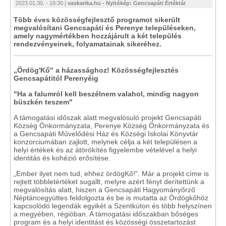
2023.01.30. - 18:30 |
vaskarika.hu - Nyitókép: Gencsapáti Értéktár
Több éves közösségfejlesztő programot sikerült
megvalósítani Gencsapáti és Perenye településeken,
amely nagymértékben hozzájárult a két település
rendezvényeinek, folyamatainak sikeréhez.
„Ördög'Kő" a házassághoz! Közösségfejlesztés
Gencsapátitól Perenyéig
"Ha a falumról kell beszélnem valahol, mindig nagyon
büszkén teszem"
A támogatási időszak alatt megvalósuló projekt Gencsapáti
Község Önkormányzata, Perenye Község Önkormányzata és
a Gencsapáti Művelődési Ház és Községi Iskolai Könyvtár
konzorciumában zajlott, melynek célja a két településen a
helyi értékek és az átörökítés figyelembe vételével a helyi
identitás és kohézió erősítése.
„Ember ilyet nem tud, ehhez ördögKő!". Már a projekt címe is
rejtett többletértéket sugallt, melyre azért fényt derítettünk a
megvalósítás alatt, hiszen a Gencsapáti Hagyományőrző
Néptáncegyüttes feldolgozta és be is mutatta az Ördögkőhöz
kapcsolódó legendák egyikét a Szentkúton és több helyszínen
a megyében, régióban. A támogatási időszakban bőséges
program és a helyi identitást és közösségi összetartozást