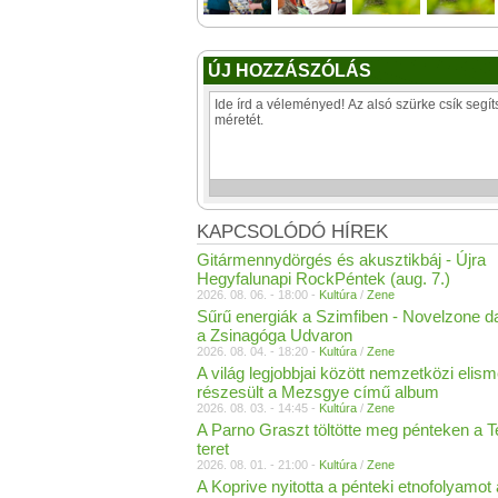
ÚJ HOZZÁSZÓLÁS
KAPCSOLÓDÓ HÍREK
Gitármennydörgés és akusztikbáj - Újra
Hegyfalunapi RockPéntek (aug. 7.)
2026. 08. 06. - 18:00 -
Kultúra
/
Zene
Sűrű energiák a Szimfiben - Novelzone d
a Zsinagóga Udvaron
2026. 08. 04. - 18:20 -
Kultúra
/
Zene
A világ legjobbjai között nemzetközi elis
részesült a Mezsgye című album
2026. 08. 03. - 14:45 -
Kultúra
/
Zene
A Parno Graszt töltötte meg pénteken a 
teret
2026. 08. 01. - 21:00 -
Kultúra
/
Zene
A Koprive nyitotta a pénteki etnofolyamot 