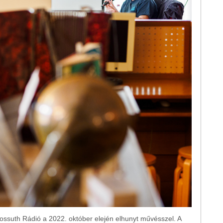
Kossuth Rádió a 2022. október elején elhunyt művésszel. A