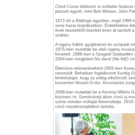
Chick Corea
többször is méltatta Szakcsi s
játszott együtt, mint Bob Mintzer, John P
1972-től a Rákfogó együttes, majd 1980-tó
zene hazai terjedésében. Érdeklődése kit
évek kezdetétől tizenkét éven át tanítot
szakán.
A cigány folklór gyűjtésével és színpadi m
1975-ben mutatták be első cigány musical
követett. 1988-ban a Szegedi Szabadtéri
2004-ben megjelent
Na dara!
(Ne félj!) c
Életműve elismeréseként 2005-ben Kossuth
részesült. Behatóan foglalkozott Kurtág Gy
lehetőséget, hogy az eddig elkülönülő zen
koncerten Mozart D-dúr,
Koronázási zong
2008-ban mutatták be a Kerényi Miklós Gáb
közösen írt,
Szentivánéji álom
című új mus
szinte minden műfaját felvonultatja. 201
című misztériumjátékot tartotta.