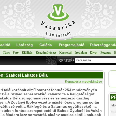
adidő
Látószög
Galéria
Programajánló
Tehetséggond
Tánc
Fotó
Kiállítás
Képzőművészet
Karnevál
Irodalom
Divat
Pegazus
E
KERESÉS
on: Szakcsi Lakatos Béla
Képgaléria megtekintése
i találkozások című sorozat február 25-i rendezvényén
 Béla Szilárd zenei szakíró kalauzolta a hallgatóságot
P
Lakatos Béla zongoraművész és zeneszerző gazdag
en. A Zoványi Ibolya vezette másfél órás program során
Idő
zött szó volt a Rákfogó és a Saturnus együttesekről, a
életében fontos szerepet betöltő Babos Gyuláról és Vukán
Hel
, a Modern jazz sorozatról, cigány musicalekről - sok-sok