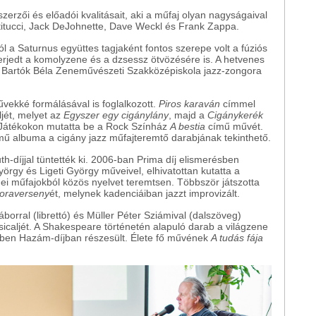
zerzői és előadói kvalitásait, aki a műfaj olyan nagyságaival
atitucci, Jack DeJohnette, Dave Weckl és Frank Zappa.
l a Saturnus együttes tagjaként fontos szerepe volt a fúziós
erjedt a komolyzene és a dzsessz ötvözésére is. A hetvenes
t a Bartók Béla Zeneművészeti Szakközépiskola jazz-zongora
űvekké formálásával is foglalkozott.
Piros karaván
címmel
jét, melyet az
Egyszer egy cigánylány
, majd a
Cigánykerék
 Játékokon mutatta be a Rock Színház
A bestia
című művét.
ímű albuma a cigány jazz műfajteremtő darabjának tekinthető.
-díjjal tüntették ki. 2006-ban Prima díj elismerésben
örgy és Ligeti György műveivel, elhivatottan kutatta a
ei műfajokból közös nyelvet teremtsen. Többször játszotta
oraverseny
ét, melynek kadenciáiban jazzt improvizált.
orral (librettó) és Müller Péter Sziámival (dalszöveg)
icaljét. A Shakespeare történetén alapuló darab a világzene
0-ben Hazám-díjban részesült. Élete fő művének
A tudás fája