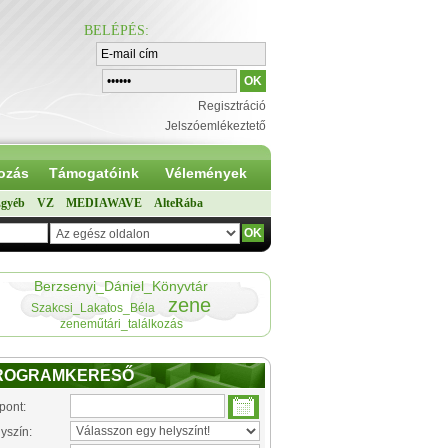
BELÉPÉS
:
Regisztráció
Jelszóemlékeztető
ozás
Támogatóink
Vélemények
gyéb
VZ
MEDIAWAVE
AlteRába
Berzsenyi_Dániel_Könyvtár
zene
Szakcsi_Lakatos_Béla
zeneműtári_találkozás
ROGRAMKERESŐ
pont:
yszín: