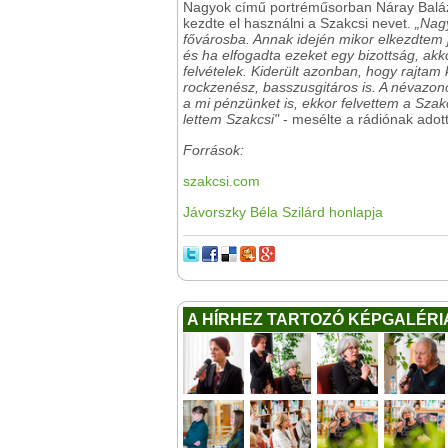
Nagyok című portréműsorban Náray Balázs 
kezdte el használni a Szakcsi nevet.
„Nagy
fővárosba. Annak idején mikor elkezdtem ja
és ha elfogadta ezeket egy bizottság, akk
felvételek. Kiderült azonban, hogy rajtam
rockzenész, basszusgitáros is. A névazon
a mi pénzünket is, ekkor felvettem a Sza
lettem Szakcsi"
- mesélte a rádiónak adott
Források:
szakcsi.com
Jávorszky Béla Szilárd honlapja
A HÍRHEZ TARTOZÓ KÉPGALÉRI