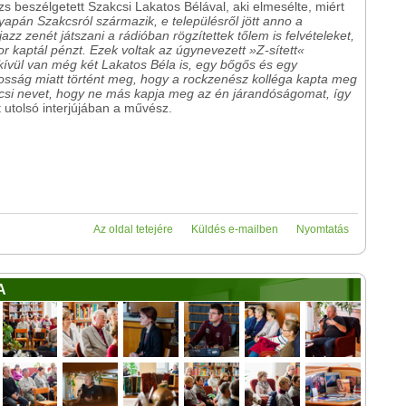
beszélgetett Szakcsi Lakatos Bélával, aki elmesélte, miért
apán Szakcsról származik, e településről jött anno a
zz zenét játszani a rádióban rögzítettek tőlem is felvételeket,
or kaptál pénzt. Ezek voltak az úgynevezett »Z-sített«
 kívül van még két Lakatos Béla is, egy bőgős és egy
osság miatt történt meg, hogy a rockzenész kolléga kapta meg
kcsi nevet, hogy ne más kapja meg az én járandóságomat, így
 utolsó interjújában a művész.
Az oldal tetejére
Küldés e-mailben
Nyomtatás
A