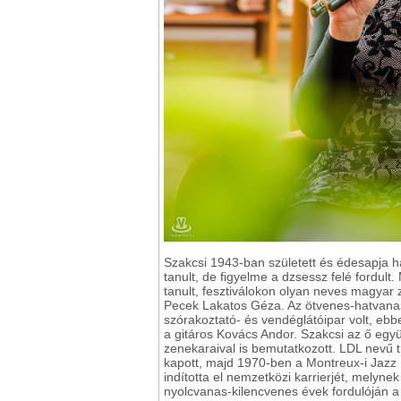
Szakcsi 1943-ban született és édesapja h
tanult, de figyelme a dzsessz felé fordu
tanult, fesztiválokon olyan neves magyar 
Pecek Lakatos Géza. Az ötvenes-hatvanas
szórakoztató- és vendéglátóipar volt, ebb
a gitáros Kovács Andor. Szakcsi az ő egy
zenekaraival is bemutatkozott. LDL nevű t
kapott, majd 1970-ben a Montreux-i Jazz F
indította el nemzetközi karrierjét, melynek
nyolcvanas-kilencvenes évek fordulóján a