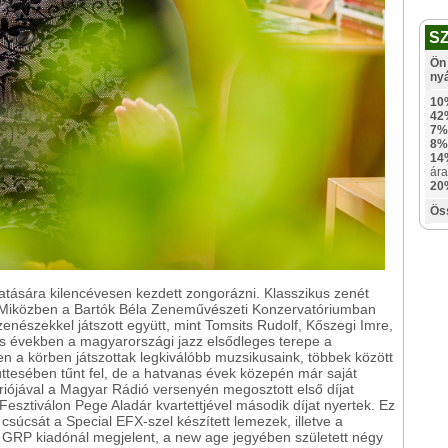
S
Ön 
ny
10
42
7%
8%
14
ára
20
Ös
atására kilencévesen kezdett zongorázni. Klasszikus zenét
lt. Miközben a Bartók Béla Zeneművészeti Konzervatóriumban
zenészekkel játszott együtt, mint Tomsits Rudolf, Kőszegi Imre,
 években a magyarországi jazz elsődleges terepe a
en a körben játszottak legkiválóbb muzsikusaink, többek között
üttesében tűnt fel, de a hatvanas évek közepén már saját
riójával a Magyar Rádió versenyén megosztott első díjat
esztiválon Pege Aladár kvartettjével második díjat nyertek. Ez
 csúcsát a Special EFX-szel készített lemezek, illetve a
 GRP kiadónál megjelent, a new age jegyében született négy