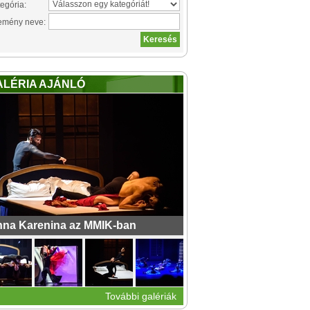
egória:
emény neve:
ALÉRIA AJÁNLÓ
na Karenina az MMIK-ban
További galériák