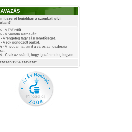
ZAVAZÁS
mit szeret legjobban a szombathelyi
árban?
%
- A Tófürdőt.
%
- A Savaria Karnevált.
- A rengeteg fagyizási lehetőséget.
- A sok gondozott parkot.
%
- A nyugalmat, amit a város atmoszférája
szt.
%
- Csak az számít, hogy igazán meleg legyen.
szesen 1954 szavazat