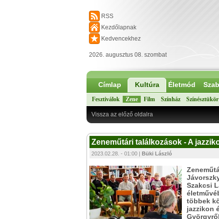
RSS
Kezdőlapnak
Kedvencekhez
2026. augusztus 08. szombat
Címlap
Kultúra
Életmód
Szab
Fesztiválok
Zene
Film
Színház
Színésztükör
Vissza az előző oldalra
Zeneműtári találkozások - A jazzik
2023.02.28. - 01:00 |
Büki László
Zeneműtár
Jávorszky
Szakcsi 
életművéb
többek kö
jazzikon 
Györgyről