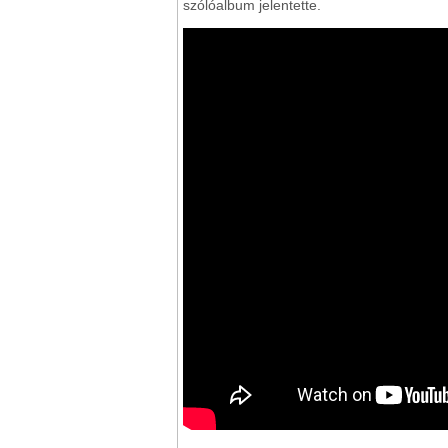
szólóalbum jelentette.