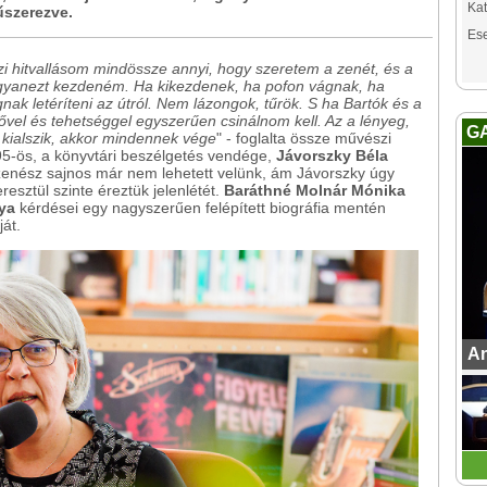
Kat
űszerezve.
Es
hitvallásom mindössze annyi, hogy szeretem a zenét, és a
ugyanezt kezdeném. Ha kikezdenek, ha pofon vágnak, ha
gnak letéríteni az útról. Nem lázongok, tűrök. S ha Bartók és a
erővel és tehetséggel egyszerűen csinálnom kell. Az a lényeg,
G
 kialszik, akkor mindennek vége
" - foglalta össze művészi
5-ös, a könyvtári beszélgetés vendége,
Jávorszky Béla
ló zenész sajnos már nem lehetett velünk, ám Jávorszky úgy
esztül szinte éreztük jelenlétét.
Baráthné Molnár Mónika
ya
kérdései egy nagyszerűen felépített biográfia mentén
ját.
An