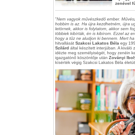
zenével f
"
Nem vagyok művészkedő ember. Művészi 
hobbim is az. Ha újra kezdhetném, újra 
letörnek, akkor is folytatom, akkor sem fo
többiek kibírták, én is kibírom. Ezzel az 
hogy a tűz ne aludjon ki bennem. Mert ha
hitvallását
Szakcsi Lakatos Béla
egy 199
Szilárd
által készített interjúban. A kivá
idézte meg személyiségét, hogy zenéin ker
igazgatónő köszöntője után
Zoványi Ibol
kísérték végig Szakcsi Lakatos Béla életút