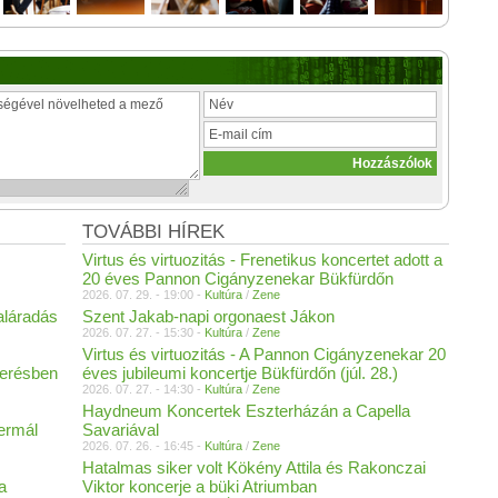
TOVÁBBI HÍREK
Virtus és virtuozitás - Frenetikus koncertet adott a
20 éves Pannon Cigányzenekar Bükfürdőn
2026. 07. 29. - 19:00 -
Kultúra
/
Zene
aláradás
Szent Jakab-napi orgonaest Jákon
2026. 07. 27. - 15:30 -
Kultúra
/
Zene
Virtus és virtuozitás - A Pannon Cigányzenekar 20
merésben
éves jubileumi koncertje Bükfürdőn (júl. 28.)
2026. 07. 27. - 14:30 -
Kultúra
/
Zene
Haydneum Koncertek Eszterházán a Capella
Termál
Savariával
2026. 07. 26. - 16:45 -
Kultúra
/
Zene
Hatalmas siker volt Kökény Attila és Rakonczai
a
Viktor koncerje a büki Atriumban