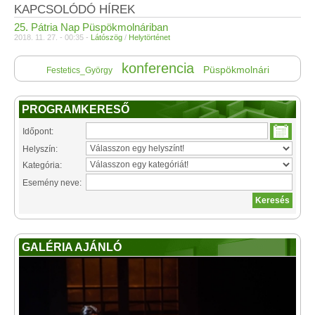
KAPCSOLÓDÓ HÍREK
25. Pátria Nap Püspökmolnáriban
2018. 11. 27. - 00:35 -
Látószög
/
Helytörténet
konferencia
Püspökmolnári
Festetics_György
PROGRAMKERESŐ
Időpont:
Helyszín:
Kategória:
Esemény neve:
GALÉRIA AJÁNLÓ