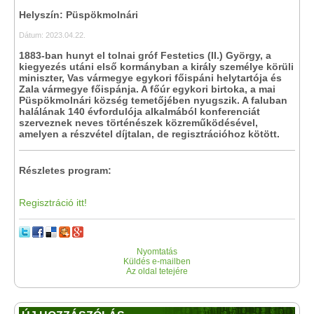
Helyszín: Püspökmolnári
Dátum: 2023.04.22.
1883-ban hunyt el tolnai gróf Festetics (II.) György, a
kiegyezés utáni első kormányban a király személye körüli
miniszter, Vas vármegye egykori főispáni helytartója és
Zala vármegye főispánja. A főúr egykori birtoka, a mai
Püspökmolnári község temetőjében nyugszik. A faluban
halálának 140 évfordulója alkalmából konferenciát
szerveznek neves történészek közreműködésével,
amelyen a részvétel díjtalan, de regisztrációhoz kötött.
Részletes program:
Regisztráció itt!
Nyomtatás
Küldés e-mailben
Az oldal tetejére