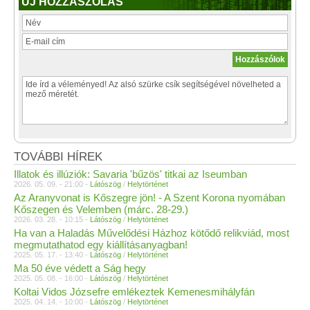
ÚJ HOZZÁSZÓLÁS
TOVÁBBI HÍREK
Illatok és illúziók: Savaria 'bűzös' titkai az Iseumban
2026. 05. 09. - 21:00 -
Látószög
/
Helytörténet
Az Aranyvonat is Kőszegre jön! - A Szent Korona nyomában
Kőszegen és Velemben (márc. 28-29.)
2026. 03. 28. - 10:15 -
Látószög
/
Helytörténet
Ha van a Haladás Művelődési Házhoz kötődő relikviád, most
megmutathatod egy kiállításanyagban!
2025. 05. 17. - 13:40 -
Látószög
/
Helytörténet
Ma 50 éve védett a Ság hegy
2025. 05. 08. - 16:00 -
Látószög
/
Helytörténet
Koltai Vidos Józsefre emlékeztek Kemenesmihályfán
2025. 04. 14. - 10:00 -
Látószög
/
Helytörténet