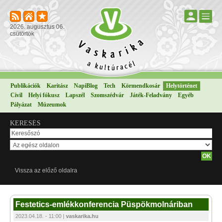
2026. augusztus 06.
csütörtök
Publikációk
Karitász
NapiBlog
Tech
Körmendkosár
Helytörténet
Civil
Helyi fókusz
Lapszél
Szomszédvár
Játék-Feladvány
Egyéb
Pályázat
Múzeumok
KERESÉS
Vissza az előző oldalra
Festetics-emlékkonferencia Püspökmolnáriban
2023.04.18. - 11:00 |
vaskarika.hu