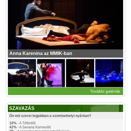
Anna Karenina az MMIK-ban
További galériák
SZAVAZÁS
Ön mit szeret legjobban a szombathelyi nyárban?
10%
- A Tófürdőt.
42%
- A Savaria Karnevált.