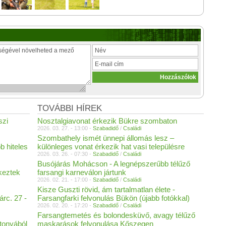
TOVÁBBI HÍREK
szi
Nosztalgiavonat érkezik Bükre szombaton
2026. 03. 27. - 13:00 -
Szabadidő
/
Családi
Szombathely ismét ünnepi állomás lesz –
b hiteles
különleges vonat érkezik hat vasi településre
2026. 03. 26. - 07:30 -
Szabadidő
/
Családi
Busójárás Mohácson - A legnépszerűbb télűző
keztek
farsangi karneválon jártunk
2026. 02. 21. - 17:00 -
Szabadidő
/
Családi
Kisze Guszti rövid, ám tartalmatlan élete -
rc. 27 -
Farsangfarki felvonulás Bükön (újabb fotókkal)
2026. 02. 20. - 17:20 -
Szabadidő
/
Családi
Farsangtemetés és bolondesküvő, avagy télűző
ttonyából
maskarások felvonulása Kőszegen