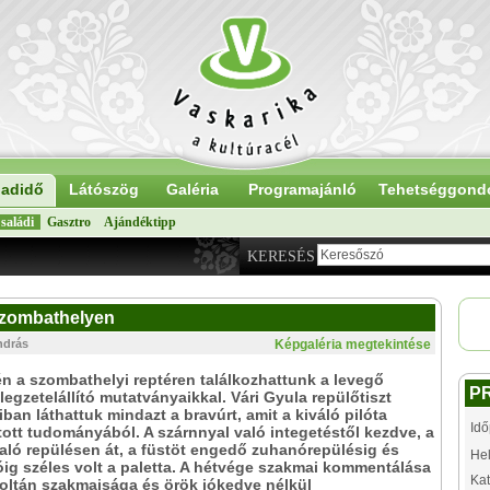
adidő
Látószög
Galéria
Programajánló
Tehetséggond
saládi
Gasztro
Ajándéktipp
KERESÉS
Szombathelyen
ndrás
Képgaléria megtekintése
n a szombathelyi reptéren találkozhattunk a levegő
P
élegzetelállító mutatványaikkal. Vári Gyula repülőtiszt
ban láthattuk mindazt a bravúrt, amit a kiváló pilóta
Idő
tt tudományából. A szárnnyal való integetéstől kezdve, a
való repülésen át, a füstöt engedő zuhanórepülésig és
Hel
g széles volt a paletta. A hétvége szakmai kommentálása
Kat
ltán szakmaisága és örök jókedve nélkül