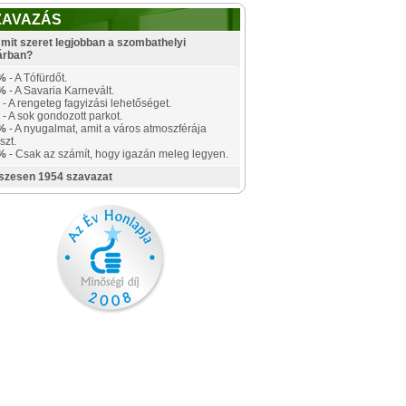
ZAVAZÁS
mit szeret legjobban a szombathelyi
árban?
%
- A Tófürdőt.
%
- A Savaria Karnevált.
- A rengeteg fagyizási lehetőséget.
- A sok gondozott parkot.
%
- A nyugalmat, amit a város atmoszférája
szt.
%
- Csak az számít, hogy igazán meleg legyen.
szesen 1954 szavazat