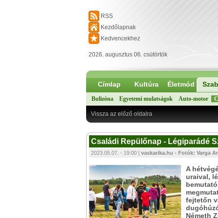
RSS
Kezdőlapnak
Kedvencekhez
2026. augusztus 06. csütörtök
Címlap
Kultúra
Életmód
Szab
Bulizóna
Egyetemi mulatságok
Auto-motor
C
Vissza az előző oldalra
Családi Repülőnap - Légiparádé 
2023.05.07. - 19:00 |
vaskarika.hu - Fotók: Varga A
A hétvégé
uraival, l
bemutatói
megmutato
fejtetőn 
dugóhúzói
Németh Zo