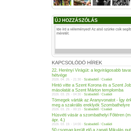
ÚJ HOZZÁSZÓLÁS
KAPCSOLÓDÓ HÍREK
22. Herényi Virágút: a legvirágosabb tava
hétvége
2026. 04. 26. - 21:30 -
Szabadidő
/
Családi
Hintó vitte a Szent Korona és a Szent Job
másolatát a Szent Márton templomba
2026. 03. 29. - 04:30 -
Szabadidő
/
Családi
Tömegek várták az Aranyvonatot - Így ér
meg a szakrális ereklyék Szombathelyre
2026. 03. 29. - 00:15 -
Szabadidő
/
Családi
Húsvéti vásár a szombathelyi Főtéren (má
ápr. 4.)
2026. 03. 19. - 14:00 -
Szabadidő
/
Családi
50 csomag került elő a zanati Mikulás pu