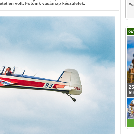
etetlen volt. Fotóink vasárnap készületek.
Es
G
25
Is