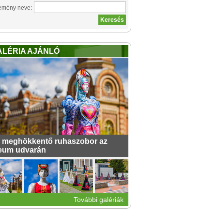
emény neve:
ALÉRIA AJÁNLÓ
 meghökkentő ruhaszobor az
eum udvarán
További galériák