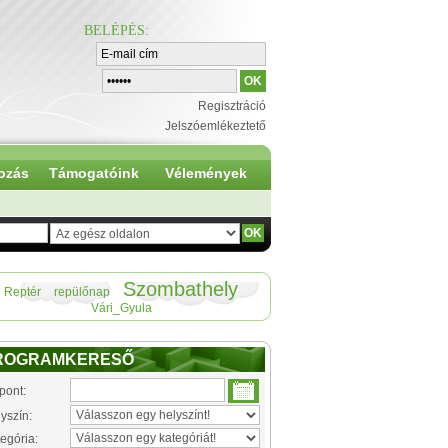
BELÉPÉS
:
Regisztráció
Jelszóemlékeztető
ozás
Támogatóink
Vélemények
Szombathely
Reptér
repülőnap
Vári_Gyula
ROGRAMKERESŐ
pont:
yszín:
egória: