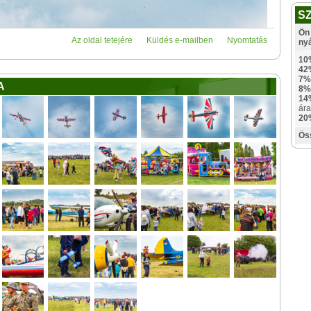
S
Ön 
Az oldal tetejére
Küldés e-mailben
Nyomtatás
ny
10
42
7%
A
8%
14
ára
20
Ös