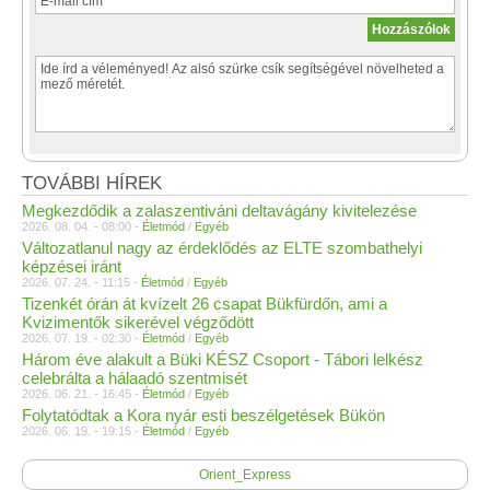
TOVÁBBI HÍREK
Megkezdődik a zalaszentiváni deltavágány kivitelezése
2026. 08. 04. - 08:00 -
Életmód
/
Egyéb
Változatlanul nagy az érdeklődés az ELTE szombathelyi
képzései iránt
2026. 07. 24. - 11:15 -
Életmód
/
Egyéb
Tizenkét órán át kvízelt 26 csapat Bükfürdőn, ami a
Kvizimentők sikerével végződött
2026. 07. 19. - 02:30 -
Életmód
/
Egyéb
Három éve alakult a Büki KÉSZ Csoport - Tábori lelkész
celebrálta a hálaadó szentmisét
2026. 06. 21. - 16:45 -
Életmód
/
Egyéb
Folytatódtak a Kora nyár esti beszélgetések Bükön
2026. 06. 19. - 19:15 -
Életmód
/
Egyéb
Orient_Express