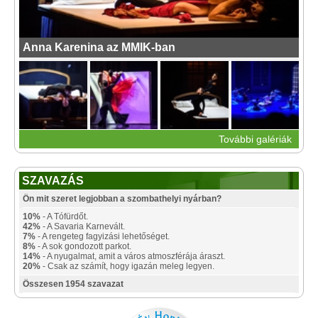
Anna Karenina az MMIK-ban
További galériák
SZAVAZÁS
Ön mit szeret legjobban a szombathelyi nyárban?
10%
- A Tófürdőt.
42%
- A Savaria Karnevált.
7%
- A rengeteg fagyizási lehetőséget.
8%
- A sok gondozott parkot.
14%
- A nyugalmat, amit a város atmoszférája áraszt.
20%
- Csak az számít, hogy igazán meleg legyen.
Összesen 1954 szavazat