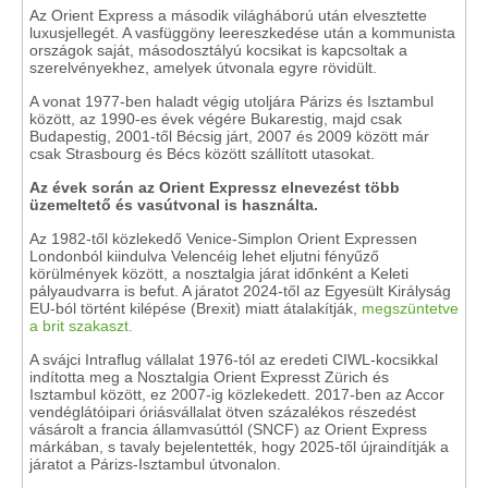
Az Orient Express a második világháború után elvesztette
luxusjellegét. A vasfüggöny leereszkedése után a kommunista
országok saját, másodosztályú kocsikat is kapcsoltak a
szerelvényekhez, amelyek útvonala egyre rövidült.
A vonat 1977-ben haladt végig utoljára Párizs és Isztambul
között, az 1990-es évek végére Bukarestig, majd csak
Budapestig, 2001-től Bécsig járt, 2007 és 2009 között már
csak Strasbourg és Bécs között szállított utasokat.
Az évek során az Orient Expressz elnevezést több
üzemeltető és vasútvonal is használta.
Az 1982-től közlekedő Venice-Simplon Orient Expressen
Londonból kiindulva Velencéig lehet eljutni fényűző
körülmények között, a nosztalgia járat időnként a Keleti
pályaudvarra is befut. A járatot 2024-től az Egyesült Királyság
EU-ból történt kilépése (Brexit) miatt átalakítják,
megszüntetve
a brit szakaszt.
A svájci Intraflug vállalat 1976-tól az eredeti CIWL-kocsikkal
indította meg a Nosztalgia Orient Expresst Zürich és
Isztambul között, ez 2007-ig közlekedett. 2017-ben az Accor
vendéglátóipari óriásvállalat ötven százalékos részedést
vásárolt a francia államvasúttól (SNCF) az Orient Express
márkában, s tavaly bejelentették, hogy 2025-től újraindítják a
járatot a Párizs-Isztambul útvonalon.