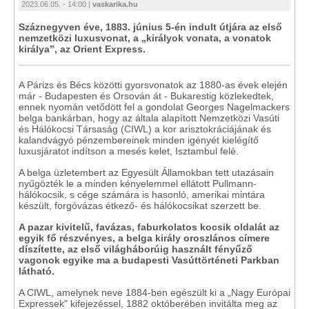
2023.06.05. - 14:00 |
vaskarika.hu
Száznegyven éve, 1883. június 5-én indult útjára az első
nemzetközi luxusvonat, a „királyok vonata, a vonatok
királya”, az Orient Express.
A Párizs és Bécs közötti gyorsvonatok az 1880-as évek elején
már - Budapesten és Orsován át - Bukarestig közlekedtek,
ennek nyomán vetődött fel a gondolat Georges Nagelmackers
belga bankárban, hogy az általa alapított Nemzetközi Vasúti
és Hálókocsi Társaság (CIWL) a kor arisztokráciájának és
kalandvágyó pénzembereinek minden igényét kielégítő
luxusjáratot indítson a mesés kelet, Isztambul felé.
A belga üzletembert az Egyesült Államokban tett utazásain
nyűgözték le a minden kényelemmel ellátott Pullmann-
hálókocsik, s cége számára is hasonló, amerikai mintára
készült, forgóvázas étkező- és hálókocsikat szerzett be.
A pazar kivitelű, favázas, faburkolatos kocsik oldalát az
egyik fő részvényes, a belga király oroszlános címere
díszítette, az első világháborúig használt fényűző
vagonok egyike ma a budapesti Vasúttörténeti Parkban
látható.
A CIWL, amelynek neve 1884-ben egészült ki a „Nagy Európai
Expressek" kifejezéssel, 1882 októberében invitálta meg az