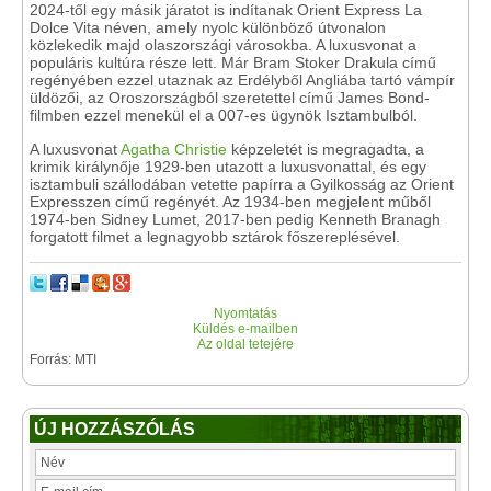
2024-től egy másik járatot is indítanak Orient Express La
Dolce Vita néven, amely nyolc különböző útvonalon
közlekedik majd olaszországi városokba. A luxusvonat a
populáris kultúra része lett. Már Bram Stoker Drakula című
regényében ezzel utaznak az Erdélyből Angliába tartó vámpír
üldözői, az Oroszországból szeretettel című James Bond-
filmben ezzel menekül el a 007-es ügynök Isztambulból.
A luxusvonat
Agatha Christie
képzeletét is megragadta, a
krimik királynője 1929-ben utazott a luxusvonattal, és egy
isztambuli szállodában vetette papírra a Gyilkosság az Orient
Expresszen című regényét. Az 1934-ben megjelent műből
1974-ben Sidney Lumet, 2017-ben pedig Kenneth Branagh
forgatott filmet a legnagyobb sztárok főszereplésével.
Nyomtatás
Küldés e-mailben
Az oldal tetejére
Forrás: MTI
ÚJ HOZZÁSZÓLÁS