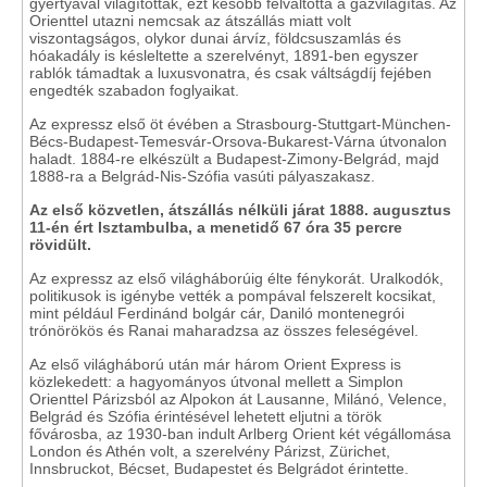
gyertyával világítottak, ezt később felváltotta a gázvilágítás. Az
Orienttel utazni nemcsak az átszállás miatt volt
viszontagságos, olykor dunai árvíz, földcsuszamlás és
hóakadály is késleltette a szerelvényt, 1891-ben egyszer
rablók támadtak a luxusvonatra, és csak váltságdíj fejében
engedték szabadon foglyaikat.
Az expressz első öt évében a Strasbourg-Stuttgart-München-
Bécs-Budapest-Temesvár-Orsova-Bukarest-Várna útvonalon
haladt. 1884-re elkészült a Budapest-Zimony-Belgrád, majd
1888-ra a Belgrád-Nis-Szófia vasúti pályaszakasz.
Az első közvetlen, átszállás nélküli járat 1888. augusztus
11-én ért Isztambulba, a menetidő 67 óra 35 percre
rövidült.
Az expressz az első világháborúig élte fénykorát. Uralkodók,
politikusok is igénybe vették a pompával felszerelt kocsikat,
mint például Ferdinánd bolgár cár, Daniló montenegrói
trónörökös és Ranai maharadzsa az összes feleségével.
Az első világháború után már három Orient Express is
közlekedett: a hagyományos útvonal mellett a Simplon
Orienttel Párizsból az Alpokon át Lausanne, Milánó, Velence,
Belgrád és Szófia érintésével lehetett eljutni a török
fővárosba, az 1930-ban indult Arlberg Orient két végállomása
London és Athén volt, a szerelvény Párizst, Zürichet,
Innsbruckot, Bécset, Budapestet és Belgrádot érintette.