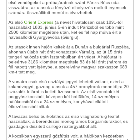
első vendégeket a próbajáratnak szánt Párizs-Bécs oda-
visszaútra, az utasok a fényűző elhelyezés mellett ínyencek
számára összeállított menüt is élvezhettek.
Az első
Orient Express
(a nevet hivatalosan csak 1891-től
használták) 1883. június 5-én indult Párizsból és több mint
2500 kilométer megtétele után, két és fél nap múlva ért a
havasalföldi Gyurgyevóba (Giurgiu).
Az utasok innen hajón keltek át a Dunán a bulgáriai Ruszéba,
ahonnan újabb hét órát vonatoztak Várnáig, az út 15 órás
tengeri hajózás után Isztambulban ért véget. A hajóutat is
beleértve 3186 kilométer megtétele 83 és fél órát (három és
fél napot) vett igénybe, a szerelvény magyar szakaszon 689
km-t tett meg.
A vonatra csak első osztályú jegyet lehetett váltani, ezért a
kalandvágyó, gazdag utasok a 457 aranyfrank menetdíjra 20
százalék felárat is kellett fizessenek. Az első vonatok két
poggyászkocsiból, középen két hatfülkés, 14 személyes
hálókocsiból és a 24 személyes, konyhával ellátott
étkezőkocsiból álltak.
A favázas belső burkolathoz az első világháborúig teafát
használtak, a berendezés monogramos bőrgarnitúrákból, és
gazdagon díszített csillogó réztárgyakból állt.
A kocsikban egyszerű gőzfűtés volt, a hálókban kezdetben