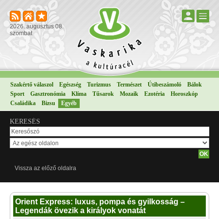
2026. augusztus 08.
szombat
Szakértő válaszol
Egészség
Turizmus
Természet
Útibeszámoló
Bálok
Sport
Gasztronómia
Klíma
Tűsarok
Mozaik
Ezotéria
Horoszkóp
Családika
Bizsu
Egyéb
KERESÉS
Vissza az előző oldalra
Orient Express: luxus, pompa és gyilkosság –
Legendák övezik a királyok vonatát