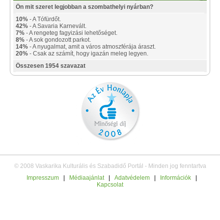
Ön mit szeret legjobban a szombathelyi nyárban?
10%
- A Tófürdőt.
42%
- A Savaria Karnevált.
7%
- A rengeteg fagyizási lehetőséget.
8%
- A sok gondozott parkot.
14%
- A nyugalmat, amit a város atmoszférája áraszt.
20%
- Csak az számít, hogy igazán meleg legyen.
Összesen 1954 szavazat
© 2008 Vaskarika Kulturális és Szabadidő Portál - Minden jog fenntartva
Impresszum
|
Médiaajánlat
|
Adatvédelem
|
Információk
|
Kapcsolat