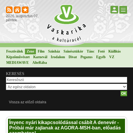
2026. augusztus 07.
péntek
Fesztiválok
Zene
Film
Színház
Színésztükör
Tánc
Fotó
Kiállítás
Képzőművészet
Karnevál
Irodalom
Divat
Pegazus
Egyéb
VZ
MEDIAWAVE
AlteRába
KERESÉS
Vissza az előző oldalra
Ínyenc nyári kikapcsolódással csábít A denevér -
Próbái már zajlanak az AGORA-MSH-ban, előadás