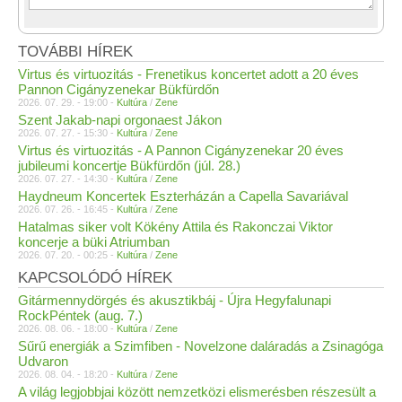
TOVÁBBI HÍREK
Virtus és virtuozitás - Frenetikus koncertet adott a 20 éves
Pannon Cigányzenekar Bükfürdőn
2026. 07. 29. - 19:00 -
Kultúra
/
Zene
Szent Jakab-napi orgonaest Jákon
2026. 07. 27. - 15:30 -
Kultúra
/
Zene
Virtus és virtuozitás - A Pannon Cigányzenekar 20 éves
jubileumi koncertje Bükfürdőn (júl. 28.)
2026. 07. 27. - 14:30 -
Kultúra
/
Zene
Haydneum Koncertek Eszterházán a Capella Savariával
2026. 07. 26. - 16:45 -
Kultúra
/
Zene
Hatalmas siker volt Kökény Attila és Rakonczai Viktor
koncerje a büki Atriumban
2026. 07. 20. - 00:25 -
Kultúra
/
Zene
KAPCSOLÓDÓ HÍREK
Gitármennydörgés és akusztikbáj - Újra Hegyfalunapi
RockPéntek (aug. 7.)
2026. 08. 06. - 18:00 -
Kultúra
/
Zene
Sűrű energiák a Szimfiben - Novelzone daláradás a Zsinagóga
Udvaron
2026. 08. 04. - 18:20 -
Kultúra
/
Zene
A világ legjobbjai között nemzetközi elismerésben részesült a