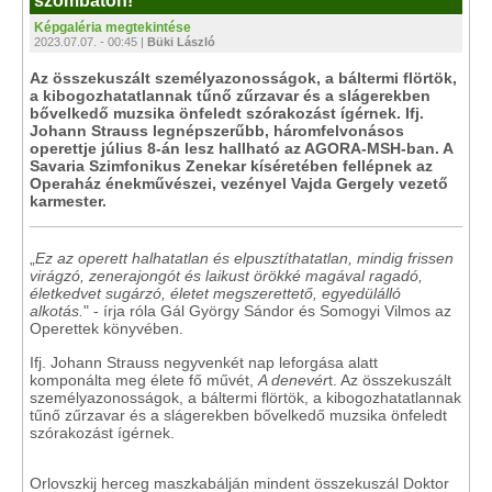
szombaton!
Képgaléria megtekintése
2023.07.07. - 00:45 |
Büki László
Az összekuszált személyazonosságok, a báltermi flörtök,
a kibogozhatatlannak tűnő zűrzavar és a slágerekben
bővelkedő muzsika önfeledt szórakozást ígérnek. Ifj.
Johann Strauss legnépszerűbb, háromfelvonásos
operettje július 8-án lesz hallható az AGORA-MSH-ban. A
Savaria Szimfonikus Zenekar kíséretében fellépnek az
Operaház énekművészei, vezényel Vajda Gergely vezető
karmester.
„
Ez az operett halhatatlan és elpusztíthatatlan, mindig frissen
virágzó, zenerajongót és laikust örökké magával ragadó,
életkedvet sugárzó, életet megszerettető, egyedülálló
alkotás.
" - írja róla Gál György Sándor és Somogyi Vilmos az
Operettek könyvében.
Ifj. Johann Strauss negyvenkét nap leforgása alatt
komponálta meg élete fő művét,
A denevér
t. Az összekuszált
személyazonosságok, a báltermi flörtök, a kibogozhatatlannak
tűnő zűrzavar és a slágerekben bővelkedő muzsika önfeledt
szórakozást ígérnek.
Orlovszkij herceg maszkabálján mindent összekuszál Doktor