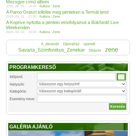
Mezsgye című album
2026. 08. 03. - 14:45 -
Kultúra
/
Zene
A Parno Graszt töltötte meg pénteken a Termál teret
2026. 08. 01. - 21:00 -
Kultúra
/
Zene
A Koprive nyitotta a pénteki etnofolyamot a Bükfürdő Live
Weekenden
2026. 08. 01. - 16:00 -
Kultúra
/
Zene
A_denevér
Operaház
operett
zene
Savaria_Szimfonikus_Zenekar
Strauss
PROGRAMKERESŐ
Időpont:
Helyszín:
Kategória:
Esemény neve:
GALÉRIA AJÁNLÓ