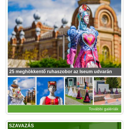
25 meghökkentő ruhaszobor az Iseum udvarán
További galériák
SZAVAZÁS