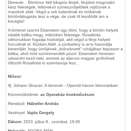
Denevér... Börtönre ítélt kikapós férjek, férjüket megcsalni
kész feleségek, feltörekvő színésznőjelöltek rejtőznek a
maszkok alatt. Végül a sok kalandnak és mókának
börtönlátogatás lesz a vége, de csak itt kezdődik ám a
kacagás!
A történet szerint Eisenstein úgy dönt, hogy a börtön helyett
inkább bálba megy, miközben felesége, Rosalinda
otthonukban fogadja hódolóját, akit végül a férje helyett
hurcolnak el. Közben Adél, a szobalány is arra használja
kimenőjét, hogy úrnőjének „kölcsönvett" ruhájában bejusson a
bálba, ahol mint színinövendék pózol. Eisenstein hevesen
udvarolni kezd neki, aminek az álarcos magyar grófnőnek
öltözött Rosalinda is szemtanúja lesz...
Műsor:
Ifj. Johann Strauss: A denevér - Operett három felvonásban
Közreműködnek:
az Operaház énekművészei
Rendező:
Hábetler András
Vezényel:
Vajda Gergely
Dátum:
2023. július 8., szombat, 19:00
Helyszín:
AGORA-MSH