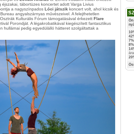
éjszakai, tábortüzes koncertet adott Varga Livius
ypontja a nagyszínpados
Lóci játszik
koncert volt, ahol kicsik és
S
 Bureau angyalszárnyas művészeivel. A felejthetetlen
z Osztrák Kulturális Fórum támogatásával érkezett
Flare
Ön 
ztivál Porondját. A légakrobatikával kiegészített fantasztikus
ny
n hullámai pedig egyedülálló hátteret szolgáltattak a
10
42
7%
8%
14
ára
20
Ös