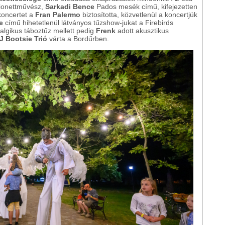
rionettművész,
Sarkadi Bence
Pados mesék című, kifejezetten
koncertet a
Fran Palermo
biztosította, közvetlenül a koncertjük
e
című hihetetlenül látványos tűzshow-jukat a Firebirds
lgikus táboztűz mellett pedig
Frenk
adott akusztikus
J Bootsie Trió
várta a Bordűrben.