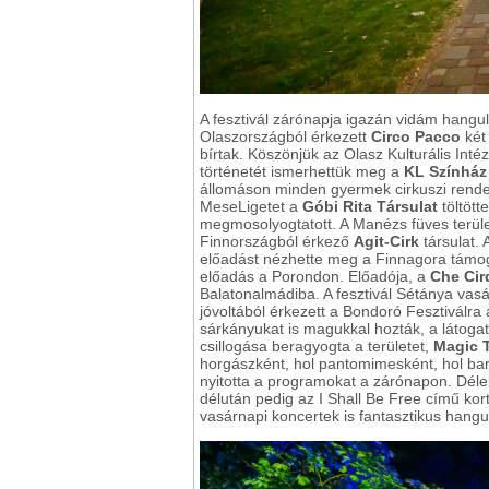
A fesztivál zárónapja igazán vidám hangu
Olaszországból érkezett
Circo Pacco
két
bírtak. Köszönjük az Olasz Kulturális In
történetét ismerhettük meg a
KL Színház
állomáson minden gyermek cirkuszi rendezőv
MeseLigetet a
Góbi Rita Társulat
töltött
megmosolyogtatott. A Manézs füves terület
Finnországból érkező
Agit-Cirk
társulat. 
előadást nézhette meg a Finnagora támog
előadás a Porondon. Előadója, a
Che Cir
Balatonalmádiba. A fesztivál Sétánya va
jóvoltából érkezett a Bondoró Fesztiválra
sárkányukat is magukkal hozták, a látog
csillogása beragyogta a területet,
Magic T
horgászként, hol pantomimesként, hol ba
nyitotta a programokat a zárónapon. Délel
délután pedig az I Shall Be Free című kor
vasárnapi koncertek is fantasztikus hangul