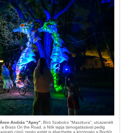
Áron András "Apey"
, Bíró Szabolcs "Maszkura", utcazenélt
t a Brass On the Road, a Nők lapja támogatásával pedig
sirató című zenés estjét is élvezhette a közönség a Bordűr