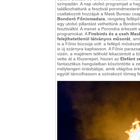
színpadán. A nap utolsó programjait a h
találkozhattunk a fesztivál porondmester
csatlakozott hozzájuk a Mask Bureau csa
Bondoró Főnixmadara
, rengeteg fellép
egy utolsó pillantást vethettünk a Bondoró
fesztiváltól. A menet a Porondra érkezett
programokat. A
Firebirds és a cseh Mask
felejthetetlenül látványos műsorát
, am
is a Főnix búcsúja volt: a fellépő művész
is új szárnyra kaphasson. A Főnix parazs
vizén, a majdnem telihold lekacsintott a
vette át a főszerepet, hiszen az
Elefánt 
fantasztikus hangulatban köszöntötte a z
mélytengeri óriásbábjai, amik világítva é
együtt táncolhasson a szórakozó tömeg fej