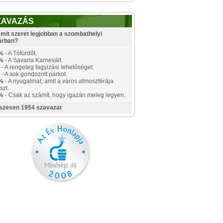
ZAVAZÁS
mit szeret legjobban a szombathelyi
árban?
%
- A Tófürdőt.
%
- A Savaria Karnevált.
- A rengeteg fagyizási lehetőséget.
- A sok gondozott parkot.
%
- A nyugalmat, amit a város atmoszférája
szt.
%
- Csak az számít, hogy igazán meleg legyen.
szesen 1954 szavazat