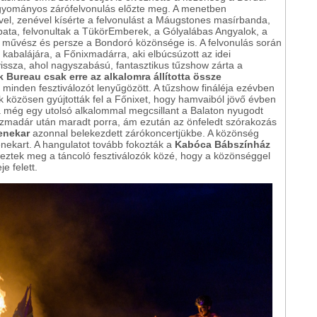
agyományos zárófelvonulás előzte meg. A menetben
ével, zenével kísérte a felvonulást a Máugstones masírbanda,
pata, felvonultak a TükörEmberek, a Gólyalábas Angyalok, a
ő művész és persze a Bondoró közönsége is. A felvonulás során
 kabalájára, a Főnixmadárra, aki elbúcsúzott az idei
 vissza, ahol nagyszabású, fantasztikus tűzshow zárta a
 Bureau csak erre az alkalomra állította össze
i minden fesztiválozót lenyűgözött. A tűzshow fináléja ezévben
ek közösen gyújtották fel a Főnixet, hogy hamvaiból jövő évben
a még egy utolsó alkalommal megcsillant a Balaton nyugodt
 tűzmadár után maradt porra, ám ezután az önfeledt szórakozás
zenekar
azonnal belekezdett zárókoncertjükbe. A közönség
enekart. A hangulatot tovább fokozták a
Kabóca Bábszínház
rkeztek meg a táncoló fesztiválozók közé, hogy a közönséggel
e felett.