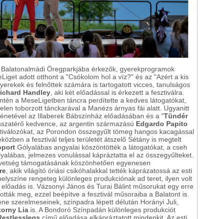
a Balatonalmádi Öregparkjába érkezők, gyerekprogramok
iget adott otthont a "Csókolom hol a víz?" és az "Azért a kis
erekek és felnőttek számára is tartogatott vicces, tanulságos
ichard Handley
, aki két előadással is érkezett a fesztiválra.
ntén a MeseLigetben táncra perdítette a kedves látogatókat,
telen toborzott tánckarával a Manézs árnyas fái alatt. Ugyanitt
ténetével az Illaberek Bábszínház előadásában és a "
Tündér
isszatérő kedvence, az argentin származású
Edgardo Papito
sztiválozókat, az Porondon összegyűlt tömeg hangos kacagással
özben a fesztivál teljes területét átszelő Sétány is megtelt
oport
Gólyalábas angyalai köszöntötték a látogatókat, a cseh
alábas, jelmezes vonulással kápráztatta el az összegyűlteket.
követség támogatásának köszönhetően egyenesen
re
, akik világító óriási csikóhalakkal tették káprázatossá az esti
 helyszíne rengeteg különleges produkciónak ad teret, ilyen volt
előadás is. Vázsonyi János és Turai Bálint műsorukat egy erre
tották meg, ezzel beépítve a fesztivál műsoraiba a Balatont is.
e szerelmeseinek, színpadra lépett délután Horányi Juli,
orny Lia
is. A Bondoró Színpadán különleges produkciót
Restlesslegs
című előadása elkápráztatott mindenkit. Az esti