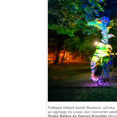
Fellépett többek között Boebeck, aZorka,
az egy5egy és Lovas Juci, koncertet adot
Szabó Balázs és Grecsó Krisztián
Múzsa