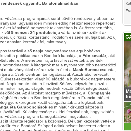
t rendeznek ugyanitt, Balatonalmádiban.
Kat
Es
is Fővárosa programjainak sorát bővítő rendezvény ebben az
irányába, ugyanis idén minden eddiginél színesebb repertoárt
z őket képviselő nemzetek tekintetében is. Az összesen több,
 kívül
9 nemzet 24 produkciója
várta az ideérkezőket az
G
és, újcirkusz, kortárstánc, irodalom és zene műfajaiban. Az új
zer annyian keresték fel, mint tavaly.
pos fesztivál első napja hagyományosan egy bohókás
atkozott a publikumnak a Bondoró kabalája, a
Főnixmadár
, akit
tett életre. A menetben rajta kívül részt vettek a pénteki
e, a porondmester. A látogatók már a nyitónapon több nemzetközi
cai mutatványokkal szórakoztatta őket a
Mask Bureau
csapata,
rtjára a Cseh Centrum támogatásával. Ausztriából érkezett
 Guiness-rekorder, világhírű előadó, a buborékok nagymestere.
kat. Naplemente után a fesztivál Sétány helyszínén igazán
om méter magas, világító medvék köszöntötték integetéssel,
Ma
érdeklődőket. Az állatokat mozgató művészek, a
Compagnie
tú
rszágból érkeztek a Bondoró meghívására, a Francia Intézet
geteg gyerekprogram közül válogathattak a a legkisebbek.
angaléta Garabonciások
és miniatűr cirkuszi sátorba is
s
jóvóltából. Különlegessége az idei fesztiválnak, hogy szintén
lis Fővárosa program támogatásával megvalósult
st itt láthatta legelőször a közönség. Délután kezdetét vették a
Bordűr és a Bondoró Színpad adtak helyet: koncertet adott a
Kéknyúl és
Lovasi András
is. Zenés irodalmi esttel érkezett