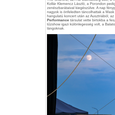
Kollár Klemencz László, a Porondon pedig 
zenészbarátaival kiegészülve. A nap fén
nagyok is önfeledten táncolhattak a Mask
hangulatú koncert után az Ausztriából, a
Performance
társulat vette birtokba a fes
tűzshow igazi különlegesség volt, a Balato
lángoknak.