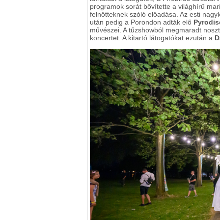
programok sorát bővítette a világhírű ma
felnőtteknek szóló előadása. Az esti nagy
után pedig a Porondon adták elő
Pyrodis
művészei. A tűzshowból megmaradt noszta
koncertet. A kitartó látogatókat ezután a
D