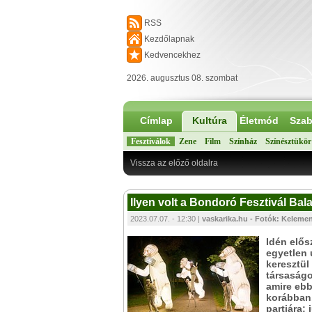
RSS
Kezdőlapnak
Kedvencekhez
2026. augusztus 08. szombat
Címlap
Kultúra
Életmód
Szab
Fesztiválok
Zene
Film
Színház
Színésztükör
Vissza az előző oldalra
Ilyen volt a Bondoró Fesztivál Ba
2023.07.07. - 12:30 |
vaskarika.hu - Fotók: Kelem
Idén elős
egyetlen 
keresztül
társaságo
amire ebb
korábban.
partjára: