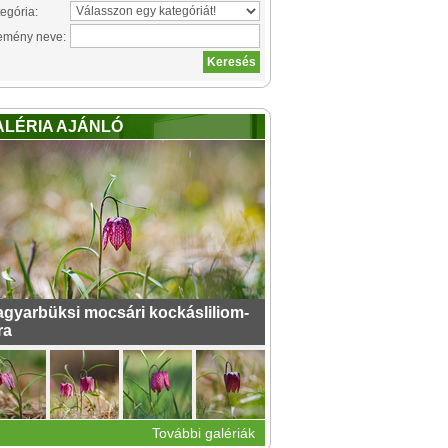
egória:
emény neve:
ALÉRIA AJÁNLÓ
gyarbüksi mocsári kockásliliom-
ra
További galériák