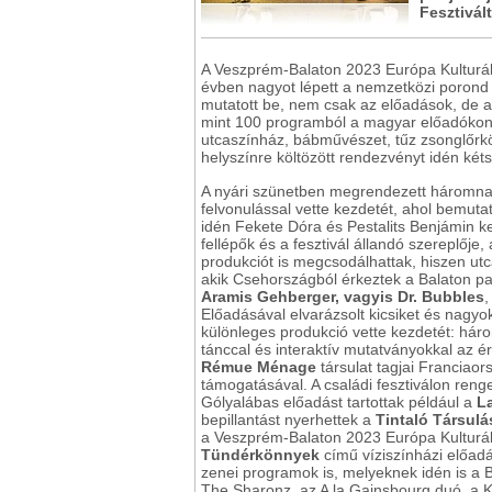
Fesztivál
A Veszprém-Balaton 2023 Európa Kulturál
évben nagyot lépett a nemzetközi porond 
mutatott be, nem csak az előadások, de a
mint 100 programból a magyar előadókon
utcaszínház, bábművészet, tűz zsonglőrköd
helyszínre költözött rendezvényt idén kéts
A nyári szünetben megrendezett háromna
felvonulással vette kezdetét, ahol bemut
idén Fekete Dóra és Pestalits Benjámin kel
fellépők és a fesztivál állandó szereplőj
produkciót is megcsodálhattak, hiszen ut
akik Csehországból érkeztek a Balaton pa
Aramis Gehberger, vagyis Dr. Bubbles
,
Előadásával elvarázsolt kicsiket és nagyo
különleges produkció vette kezdetét: hár
tánccal és interaktív mutatványokkal az 
Rémue Ménage
társulat tagjai Franciao
támogatásával. A családi fesztiválon ren
Gólyalábas előadást tartottak például a
L
bepillantást nyerhettek a
Tintaló Társulá
a Veszprém-Balaton 2023 Európa Kulturá
Tündérkönnyek
című víziszínházi előadá
zenei programok is, melyeknek idén is a 
The Sharonz, az A la Gainsbourg duó, a 