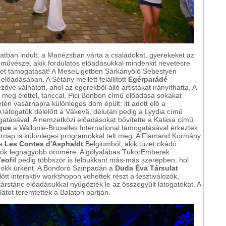
latban indult: a Manézsban várta a családokat, gyerekeket az
 művésze, akik fordulatos előadásukkal mindenkit nevetésre
tézet támogatását! A MeseLigetben Sárkányölő Sebestyén
előadásában. A Sétány mellett felállított
Egérparádé
é válhatott, ahol az egerekből álló artistákat irányíthatta. A
e meg élettel, tánccal, Pici Bonbon című előadása sokakat
én vasárnapra különleges dóm épült: itt adott elő a
A látogatók délelőtt a Väkevä, délután pedig a Lyydia című
atásával. A nemzetközi előadásokat bővítette a Kalasa című
que
a Wallonie-Bruxelles International támogatásával érkeztek
sárnap is különleges programokkal telt meg. A Flamand Kormány
 a
Les Contes d'Asphaldt
Belgiumból, akik tüzet okádó
atók legnagyobb örömére. A gólyalábas TükorEmberek
eofil
pedig többször is felbukkant más-más szerepben, hol
rokk úrként. A Bondoró Színpadán a
Duda Éva Társulat
őtt interaktív workshopon vehettek részt a fesztiválozók,
társtánc előadásukkal nyűgözték le az összegyűlt látogatókat. A
atot teremtettek a Balaton partján.