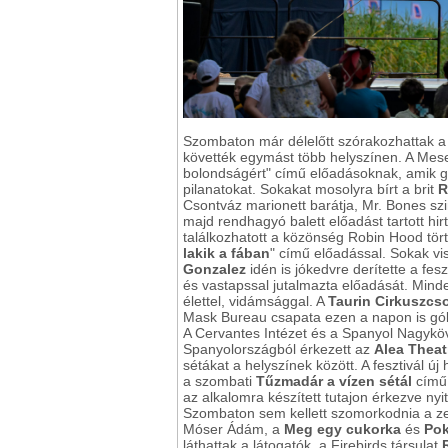
Szombaton már délelőtt szórakozhattak 
követték egymást több helyszínen. A MeseL
bolondságért" című előadásoknak, amik gy
pilanatokat. Sokakat mosolyra bírt a brit
R
Csontváz marionett barátja, Mr. Bones szi
majd rendhagyó balett előadást tartott hir
találkozhatott a közönség Robin Hood tör
lakik a fában
" című előadással. Sokak v
Gonzalez
idén is jókedvre derítette a fe
és vastapssal jutalmazta előadását. Mindek
élettel, vidámsággal. A
Taurin Cirkuszcs
Mask Bureau csapata ezen a napon is góly
A Cervantes Intézet és a Spanyol Nagy
Spanyolországból érkezett az
Alea Theat
sétákat a helyszínek között. A fesztivál új
a szombati
Tűzmadár a vízen sétál
című 
az alkalomra készített tutajon érkezve nyi
Szombaton sem kellett szomorkodnia a zen
Móser Ádám, a
Meg egy cukorka
és
Pok
láthattak a látogatók, a Firebirds társulat