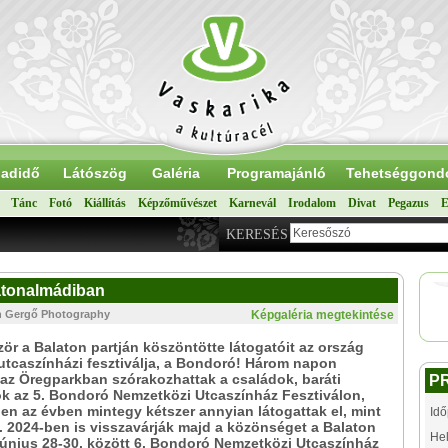
adidő
Látószög
Galéria
Programajánló
Tehetséggond
Tánc
Fotó
Kiállítás
Képzőművészet
Karnevál
Irodalom
Divat
Pegazus
E
KERESÉS
latonalmádiban
en Gergő Photography
Képgaléria megtekintése
zör a Balaton partján köszöntötte látogatóit az ország
utcaszínházi fesztiválja, a Bondoró! Három napon
 az Öregparkban szórakozhattak a családok, baráti
P
k az 5. Bondoró Nemzetközi Utcaszínház Fesztiválon,
en az évben mintegy kétszer annyian látogattak el, mint
Idő
 2024-ben is visszavárják majd a közönséget a Balaton
Hel
 június 28-30. között 6. Bondoró Nemzetközi Utcaszínház