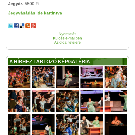
Jegyár:
5500 Ft
Jegyvásárlás ide kattintva
Nyomtatás
Küldés e-mailben
Az oldal tetejére
A HÍRHEZ TARTOZÓ KÉPGALÉRIA