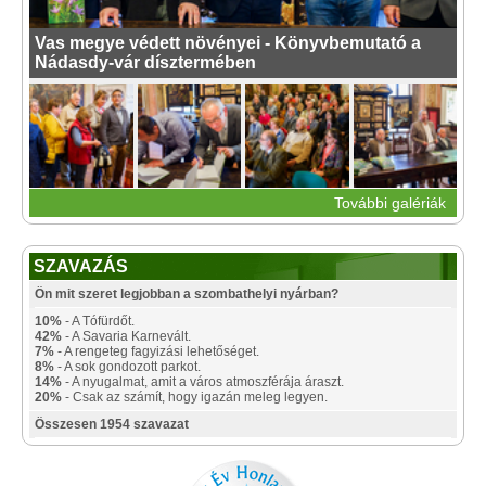
Vas megye védett növényei - Könyvbemutató a
Nádasdy-vár dísztermében
További galériák
SZAVAZÁS
Ön mit szeret legjobban a szombathelyi nyárban?
10%
- A Tófürdőt.
42%
- A Savaria Karnevált.
7%
- A rengeteg fagyizási lehetőséget.
8%
- A sok gondozott parkot.
14%
- A nyugalmat, amit a város atmoszférája áraszt.
20%
- Csak az számít, hogy igazán meleg legyen.
Összesen 1954 szavazat