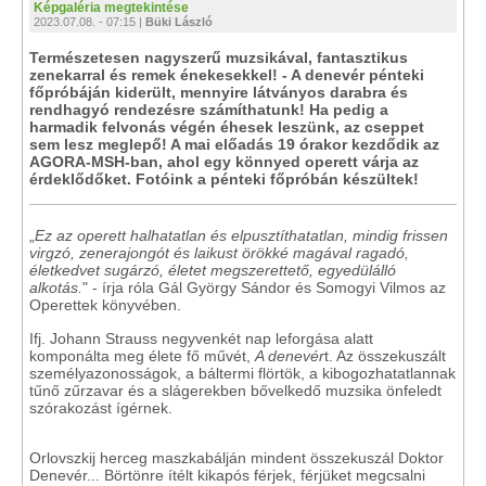
Képgaléria megtekintése
2023.07.08. - 07:15 |
Büki László
Természetesen nagyszerű muzsikával, fantasztikus
zenekarral és remek énekesekkel! - A denevér pénteki
főpróbáján kiderült, mennyire látványos darabra és
rendhagyó rendezésre számíthatunk! Ha pedig a
harmadik felvonás végén éhesek leszünk, az cseppet
sem lesz meglepő! A mai előadás 19 órakor kezdődik az
AGORA-MSH-ban, ahol egy könnyed operett várja az
érdeklődőket. Fotóink a pénteki főpróbán készültek!
„
Ez az operett halhatatlan és elpusztíthatatlan, mindig frissen
virgzó, zenerajongót és laikust örökké magával ragadó,
életkedvet sugárzó, életet megszerettető, egyedülálló
alkotás.
" - írja róla Gál György Sándor és Somogyi Vilmos az
Operettek könyvében.
Ifj. Johann Strauss negyvenkét nap leforgása alatt
komponálta meg élete fő művét,
A denevér
t. Az összekuszált
személyazonosságok, a báltermi flörtök, a kibogozhatatlannak
tűnő zűrzavar és a slágerekben bővelkedő muzsika önfeledt
szórakozást ígérnek.
Orlovszkij herceg maszkabálján mindent összekuszál Doktor
Denevér... Börtönre ítélt kikapós férjek, férjüket megcsalni