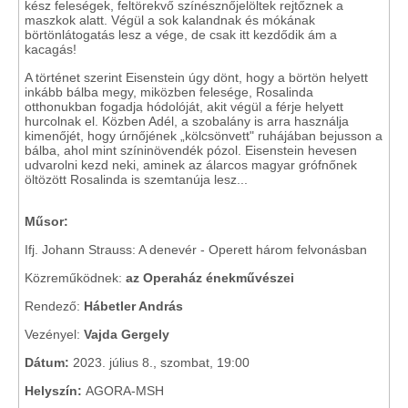
kész feleségek, feltörekvő színésznőjelöltek rejtőznek a
maszkok alatt. Végül a sok kalandnak és mókának
börtönlátogatás lesz a vége, de csak itt kezdődik ám a
kacagás!
A történet szerint Eisenstein úgy dönt, hogy a börtön helyett
inkább bálba megy, miközben felesége, Rosalinda
otthonukban fogadja hódolóját, akit végül a férje helyett
hurcolnak el. Közben Adél, a szobalány is arra használja
kimenőjét, hogy úrnőjének „kölcsönvett" ruhájában bejusson a
bálba, ahol mint színinövendék pózol. Eisenstein hevesen
udvarolni kezd neki, aminek az álarcos magyar grófnőnek
öltözött Rosalinda is szemtanúja lesz...
Műsor:
Ifj. Johann Strauss: A denevér - Operett három felvonásban
Közreműködnek:
az Operaház énekművészei
Rendező:
Hábetler András
Vezényel:
Vajda Gergely
Dátum:
2023. július 8., szombat, 19:00
Helyszín:
AGORA-MSH