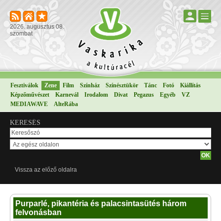
2026. augusztus 08.
szombat
Fesztiválok
Zene
Film
Színház
Színésztükör
Tánc
Fotó
Kiállítás
Képzőművészet
Karnevál
Irodalom
Divat
Pegazus
Egyéb
VZ
MEDIAWAVE
AlteRába
KERESÉS
Vissza az előző oldalra
Purparlé, pikantéria és palacsintasütés három
felvonásban