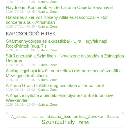
2026. 07. 27. - 14:30 -
Kultúra
/
Zene
Haydneum Koncertek Eszterházán a Capella Savariával
2026. 07. 26. - 16:45 -
Kultúra
/
Zene
Hatalmas siker volt Kökény Attila és Rakonczai Viktor
koncerje a büki Atriumban
2026. 07. 20. - 00:25 -
Kultúra
/
Zene
KAPCSOLÓDÓ HÍREK
Gitármennydörgés és akusztikbáj - Újra Hegyfalunapi
RockPéntek (aug. 7.)
2026. 08. 06. - 18:00 -
Kultúra
/
Zene
Sűrű energiák a Szimfiben - Novelzone daláradás a Zsinagóga
Udvaron
2026. 08. 04. - 18:20 -
Kultúra
/
Zene
A világ legjobbjai között nemzetközi elismerésben részesült a
Mezsgye című album
2026. 08. 03. - 14:45 -
Kultúra
/
Zene
A Parno Graszt töltötte meg pénteken a Termál teret
2026. 08. 01. - 21:00 -
Kultúra
/
Zene
A Koprive nyitotta a pénteki etnofolyamot a Bükfürdő Live
Weekenden
2026. 08. 01. - 16:00 -
Kultúra
/
Zene
Savaria_Szimfonikus_Zenekar
A_denevér
operett
Strauss
Szombathely
zene