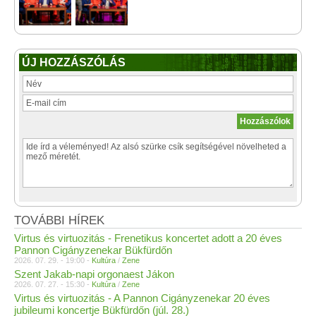
ÚJ HOZZÁSZÓLÁS
TOVÁBBI HÍREK
Virtus és virtuozitás - Frenetikus koncertet adott a 20 éves
Pannon Cigányzenekar Bükfürdőn
2026. 07. 29. - 19:00 -
Kultúra
/
Zene
Szent Jakab-napi orgonaest Jákon
2026. 07. 27. - 15:30 -
Kultúra
/
Zene
Virtus és virtuozitás - A Pannon Cigányzenekar 20 éves
jubileumi koncertje Bükfürdőn (júl. 28.)