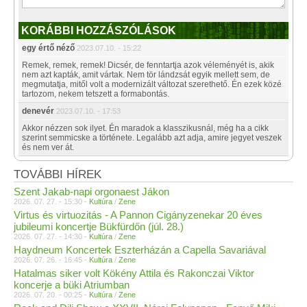
KORÁBBI HOZZÁSZÓLÁSOK
egy értő néző
2023.07.10. - 15:22
Remek, remek, remek! Dicsér, de fenntartja azok véleményét is, akik
nem azt kapták, amit vártak. Nem tör lándzsát egyik mellett sem, de
megmutatja, mitől volt a modernizált változat szerethető. Én ezek közé
tartozom, nekem tetszett a formabontás.
denevér
2023.07.10. - 17:53
Akkor nézzen sok ilyet. Én maradok a klasszikusnál, még ha a cikk
szerint semmicske a története. Legalább azt adja, amire jegyet veszek
és nem ver át.
TOVÁBBI HÍREK
Szent Jakab-napi orgonaest Jákon
2026. 07. 27. - 15:30 -
Kultúra
/
Zene
Virtus és virtuozitás - A Pannon Cigányzenekar 20 éves
jubileumi koncertje Bükfürdőn (júl. 28.)
2026. 07. 27. - 14:30 -
Kultúra
/
Zene
Haydneum Koncertek Eszterházán a Capella Savariával
2026. 07. 26. - 16:45 -
Kultúra
/
Zene
Hatalmas siker volt Kökény Attila és Rakonczai Viktor
koncerje a büki Atriumban
2026. 07. 20. - 00:25 -
Kultúra
/
Zene