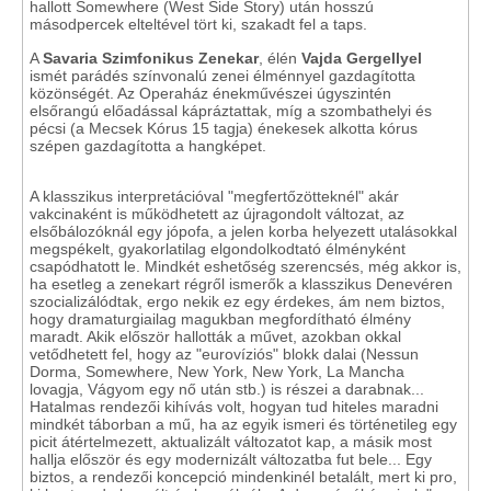
hallott Somewhere (West Side Story) után hosszú
másodpercek elteltével tört ki, szakadt fel a taps.
A
Savaria Szimfonikus Zenekar
, élén
Vajda Gergellyel
ismét parádés színvonalú zenei élménnyel gazdagította
közönségét. Az Operaház énekművészei úgyszintén
elsőrangú előadással kápráztattak, míg a szombathelyi és
pécsi (a Mecsek Kórus 15 tagja) énekesek alkotta kórus
szépen gazdagította a hangképet.
A klasszikus interpretációval "megfertőzötteknél" akár
vakcinaként is működhetett az újragondolt változat, az
elsőbálozóknál egy jópofa, a jelen korba helyezett utalásokkal
megspékelt, gyakorlatilag elgondolkodtató élményként
csapódhatott le. Mindkét eshetőség szerencsés, még akkor is,
ha esetleg a zenekart régről ismerők a klasszikus Denevéren
szocializálódtak, ergo nekik ez egy érdekes, ám nem biztos,
hogy dramaturgiailag magukban megfordítható élmény
maradt. Akik először hallották a művet, azokban okkal
vetődhetett fel, hogy az "eurovíziós" blokk dalai (Nessun
Dorma, Somewhere, New York, New York, La Mancha
lovagja, Vágyom egy nő után stb.) is részei a darabnak...
Hatalmas rendezői kihívás volt, hogyan tud hiteles maradni
mindkét táborban a mű, ha az egyik ismeri és történetileg egy
picit átértelmezett, aktualizált változatot kap, a másik most
hallja először és egy modernizált változatba fut bele... Egy
biztos, a rendezői koncepció mindenkinél betalált, mert ki pro,