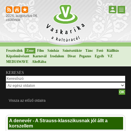
2026. augusztus 06.
csütörtök
Fesztiválok
Zene
Film
Színház
Színésztükör
Tánc
Fotó
Kiállítás
Képzőművészet
Karnevál
Irodalom
Divat
Pegazus
Egyéb
VZ
MEDIAWAVE
AlteRába
KERESÉS
Vissza az előző oldalra
A denevér - A Strauss-klasszikusnak jól állt a
korszellem