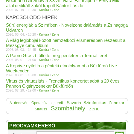
Rock and Dili Show a XXVII. Nárai Falunapon - Fenyő Miki
által dedikált zakót kapott Kántor László
2026. 07. 19. - 19:30 -
Kultúra
/
Zene
KAPCSOLÓDÓ HÍREK
Sűrű energiák a Szimfiben - Novelzone daláradás a Zsinagóga
Udvaron
2026. 08. 04. - 18:20 -
Kultúra
/
Zene
A világ legjobbjai között nemzetközi elismerésben részesült a
Mezsgye című album
2026. 08. 03. - 14:45 -
Kultúra
/
Zene
A Parno Graszt töltötte meg pénteken a Termál teret
2026. 08. 01. - 21:00 -
Kultúra
/
Zene
A Koprive nyitotta a pénteki etnofolyamot a Bükfürdő Live
Weekenden
2026. 08. 01. - 16:00 -
Kultúra
/
Zene
Virtus és virtuozitás - Frenetikus koncertet adott a 20 éves
Pannon Cigányzenekar Bükfürdőn
2026. 07. 29. - 19:00 -
Kultúra
/
Zene
Savaria_Szimfonikus_Zenekar
A_denevér
Operaház
operett
Szombathely
zene
Strauss
PROGRAMKERESŐ