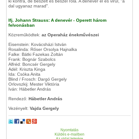
ki kontra, de beszélt és beszél róla. A denevér él és virul, "a
dal ugyanaz marad".
Ifj. Johann Strauss: A denevér - Operett három
felvonásban
Közreműködtek:
az Operaház énekművészei
Eisenstein: Kovácsházi István
Rosalinda: Rőser Orsolya Hajnalka
Falke: Bátki Fazekas Zoltán
Frank: Bognár Szabolcs
Alfréd: Boncsér Gergely
Adél: Kriszta Kinga
Ida: Csóka Anita
Blind / Frosch: Dargó Gergely
Orlovszkij: Mester Viktória
Iván: Hábetler András
Rendező:
Hábetler András
Vezényelt:
Vajda Gergely
Nyomtatás
Küldés e-mailben
Az oldal tetejére