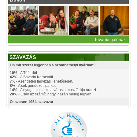
További galériák
SZAVAZÁS
Ön mit szeret legjobban a szombathelyi nyárban?
10%
- A Tófürdőt.
42%
- A Savaria Karnevált.
7%
- A rengeteg fagyizási lehetőséget.
8%
- A sok gondozott parkot.
14%
- A nyugalmat, amit a város atmoszférája áraszt.
20%
- Csak az számít, hogy igazán meleg legyen.
Összesen 1954 szavazat