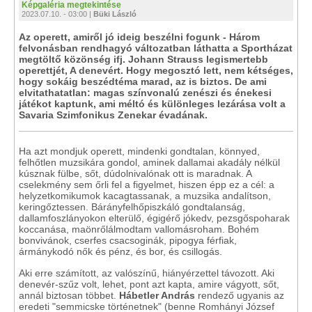
Képgaléria megtekintése
2023.07.10. - 03:00 |
Büki László
Az operett, amiről jó ideig beszélni fogunk - Három
felvonásban rendhagyó változatban láthatta a Sportházat
megtöltő közönség ifj. Johann Strauss legismertebb
operettjét, A denevért. Hogy megosztó lett, nem kétséges,
hogy sokáig beszédtéma marad, az is biztos. De ami
elvitathatatlan: magas színvonalú zenészi és énekesi
játékot kaptunk, ami méltó és különleges lezárása volt a
Savaria Szimfonikus Zenekar évadának.
Ha azt mondjuk operett, mindenki gondtalan, könnyed,
felhőtlen muzsikára gondol, aminek dallamai akadály nélkül
kúsznak fülbe, sőt, dúdolnivalónak ott is maradnak. A
cselekmény sem őrli fel a figyelmet, hiszen épp ez a cél: a
helyzetkomikumok kacagtassanak, a muzsika andalítson,
keringőztessen. Bárányfelhőpiszkáló gondtalanság,
dallamfoszlányokon elterülő, égigérő jókedv, pezsgőspoharak
koccanása, maönrőlálmodtam vallomásroham. Bohém
bonvivánok, cserfes csacsoginák, pipogya férfiak,
ármánykodó nők és pénz, és bor, és csillogás.
Aki erre számított, az valószínű, hiányérzettel távozott. Aki
denevér-szűz volt, lehet, pont azt kapta, amire vágyott, sőt,
annál biztosan többet.
Hábetler András
rendező ugyanis az
eredeti "semmicske történetnek" (benne Romhányi József