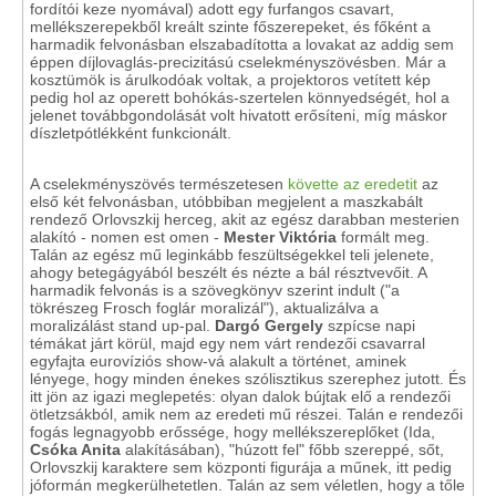
fordítói keze nyomával) adott egy furfangos csavart,
mellékszerepekből kreált szinte főszerepeket, és főként a
harmadik felvonásban elszabadította a lovakat az addig sem
éppen díjlovaglás-precizitású cselekményszövésben. Már a
kosztümök is árulkodóak voltak, a projektoros vetített kép
pedig hol az operett bohókás-szertelen könnyedségét, hol a
jelenet továbbgondolását volt hivatott erősíteni, míg máskor
díszletpótlékként funkcionált.
A cselekményszövés természetesen
követte az eredetit
az
első két felvonásban, utóbbiban megjelent a maszkabált
rendező Orlovszkij herceg, akit az egész darabban mesterien
alakító - nomen est omen -
Mester Viktória
formált meg.
Talán az egész mű leginkább feszültségekkel teli jelenete,
ahogy betegágyából beszélt és nézte a bál résztvevőit. A
harmadik felvonás is a szövegkönyv szerint indult ("a
tökrészeg Frosch foglár moralizál"), aktualizálva a
moralizálást stand up-pal.
Dargó Gergely
szpícse napi
témákat járt körül, majd egy nem várt rendezői csavarral
egyfajta eurovíziós show-vá alakult a történet, aminek
lényege, hogy minden énekes szólisztikus szerephez jutott. És
itt jön az igazi meglepetés: olyan dalok bújtak elő a rendezői
ötletzsákból, amik nem az eredeti mű részei. Talán e rendezői
fogás legnagyobb erőssége, hogy mellékszereplőket (Ida,
Csóka Anita
alakításában), "húzott fel" főbb szereppé, sőt,
Orlovszkij karaktere sem központi figurája a műnek, itt pedig
jóformán megkerülhetetlen. Talán az sem véletlen, hogy a tőle