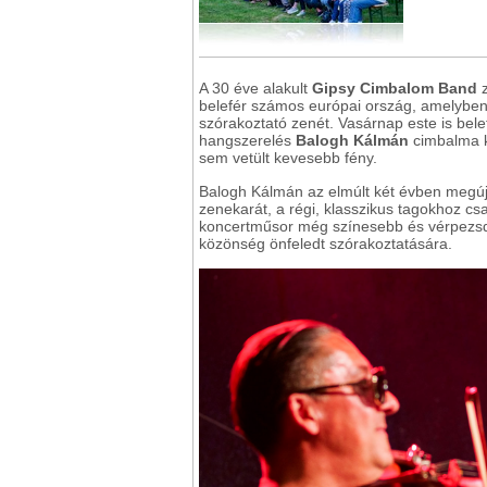
A 30 éve alakult
Gipsy Cimbalom Band
z
belefér számos európai ország, amelyben
szórakoztató zenét. Vasárnap este is belef
hangszerelés
Balogh Kálmán
cimbalma k
sem vetült kevesebb fény.
Balogh Kálmán az elmúlt két évben megújíto
zenekarát, a régi, klasszikus tagokhoz cs
koncertműsor még színesebb és vérpezsdítő
közönség önfeledt szórakoztatására.