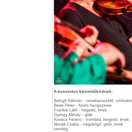
A koncerten közreműködnek:
Balogh Kálmán - zenekarvezető, cimbalom
Bede Péter - fúvós hangszerek
Frankie Látó - hegedű, ének
György Mihály - gitár
Kovács Ferenc - trombita, hegedű, ének
Novák Csaba - nagybőgő, gitár, ének
vendég: