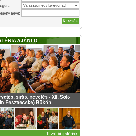
egória:
emény neve:
ALÉRIA AJÁNLÓ
vetés, sírás, nevetés - XII. Sok-
ín-Feszt(ecske) Bükön
További galériák