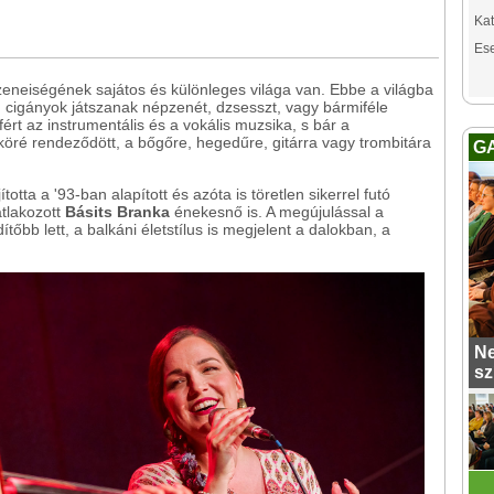
Kat
Es
eneiségének sajátos és különleges világa van. Ebbe a világba
 cigányok játszanak népzenét, dzsesszt, vagy bármiféle
ért az instrumentális és a vokális muzsika, s bár a
öré rendeződött, a bőgőre, hegedűre, gitárra vagy trombitára
G
tta a '93-ban alapított és azóta is töretlen sikerrel futó
atlakozott
Básits Branka
énekesnő is. A megújulással a
bb lett, a balkáni életstílus is megjelent a dalokban, a
Ne
sz