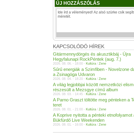
ÚJ HOZZÁSZÓLÁS
KAPCSOLÓDÓ HÍREK
Gitármennydörgés és akusztikbáj - Újra
Hegyfalunapi RockPéntek (aug. 7.)
2026. 08. 06. - 18:00 -
Kultúra
/
Zene
Sűrű energiák a Szimfiben - Novelzone d
a Zsinagóga Udvaron
2026. 08. 04. - 18:20 -
Kultúra
/
Zene
A világ legjobbjai között nemzetközi elis
részesült a Mezsgye című album
2026. 08. 03. - 14:45 -
Kultúra
/
Zene
A Parno Graszt töltötte meg pénteken a 
teret
2026. 08. 01. - 21:00 -
Kultúra
/
Zene
A Koprive nyitotta a pénteki etnofolyamot 
Bükfürdő Live Weekenden
2026. 08. 01. - 16:00 -
Kultúra
/
Zene