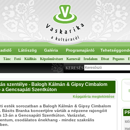
adidő
Látószög
Galéria
Programajánló
Tehetséggond
Tánc
Fotó
Kiállítás
Képzőművészet
Karnevál
Irodalom
Divat
Pegazus
E
KERESÉS
litás szentélye - Balogh Kálmán & Gipsy Cimbalom
e a Gencsapáti Szentkúton
Képgaléria megtekintése
ti esték sorozatban a Balogh Kálmán & Gipsy Cimbalom
. Básits Branka koncertjére várták a népzene rajongóit
P
 13-án a Gencsapáti Szentkúton. Varázslat,
ntum, csodálatos énekhang - mindez szakrális
Idő
tben.
Hel