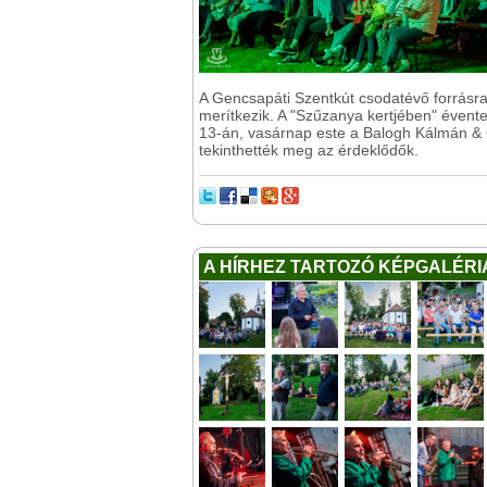
A Gencsapáti Szentkút csodatévő forrásra é
merítkezik. A "Szűzanya kertjében" évent
13-án, vasárnap este a Balogh Kálmán & 
tekinthették meg az érdeklődők.
A HÍRHEZ TARTOZÓ KÉPGALÉRI