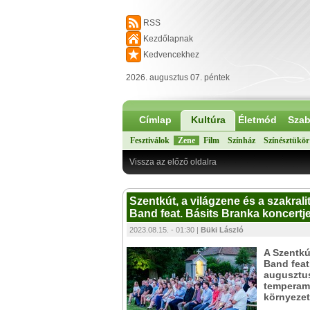
RSS
Kezdőlapnak
Kedvencekhez
2026. augusztus 07. péntek
Címlap
Kultúra
Életmód
Szab
Fesztiválok
Zene
Film
Színház
Színésztükör
Vissza az előző oldalra
Szentkút, a világzene és a szakra
Band feat. Básits Branka koncertj
2023.08.15. - 01:30 |
Büki László
A Szentkú
Band feat
augusztus
temperame
környeze