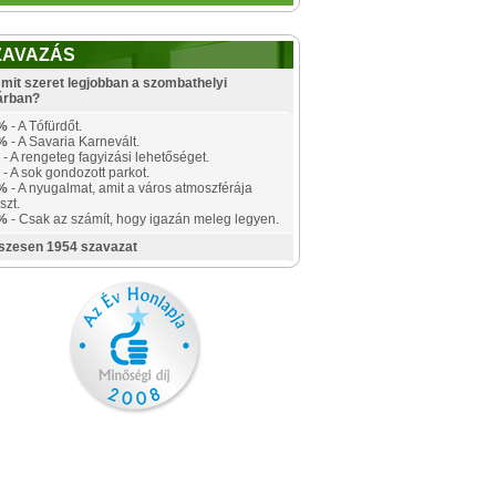
ZAVAZÁS
mit szeret legjobban a szombathelyi
árban?
%
- A Tófürdőt.
%
- A Savaria Karnevált.
- A rengeteg fagyizási lehetőséget.
- A sok gondozott parkot.
%
- A nyugalmat, amit a város atmoszférája
szt.
%
- Csak az számít, hogy igazán meleg legyen.
szesen 1954 szavazat