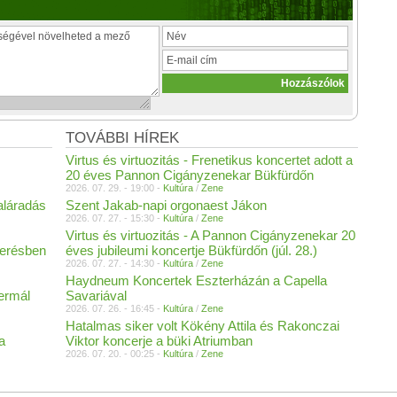
TOVÁBBI HÍREK
Virtus és virtuozitás - Frenetikus koncertet adott a
20 éves Pannon Cigányzenekar Bükfürdőn
2026. 07. 29. - 19:00 -
Kultúra
/
Zene
aláradás
Szent Jakab-napi orgonaest Jákon
2026. 07. 27. - 15:30 -
Kultúra
/
Zene
Virtus és virtuozitás - A Pannon Cigányzenekar 20
merésben
éves jubileumi koncertje Bükfürdőn (júl. 28.)
2026. 07. 27. - 14:30 -
Kultúra
/
Zene
Haydneum Koncertek Eszterházán a Capella
Termál
Savariával
2026. 07. 26. - 16:45 -
Kultúra
/
Zene
Hatalmas siker volt Kökény Attila és Rakonczai
a
Viktor koncerje a büki Atriumban
2026. 07. 20. - 00:25 -
Kultúra
/
Zene