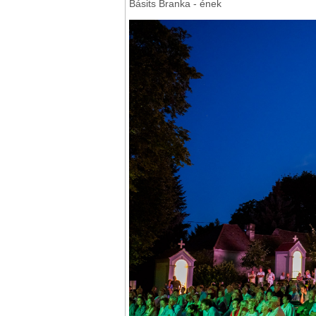
Básits Branka - ének