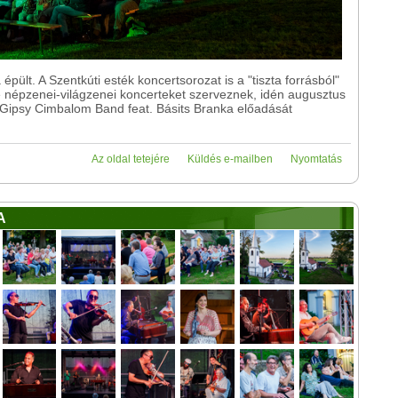
pült. A Szentkúti esték koncertsorozat is a "tiszta forrásból"
e népzenei-világzenei koncerteket szerveznek, idén augusztus
Gipsy Cimbalom Band feat. Básits Branka előadását
Az oldal tetejére
Küldés e-mailben
Nyomtatás
A