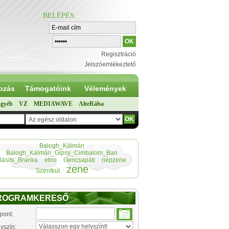
BELÉPÉS
:
Regisztráció
Jelszóemlékeztető
ozás
Támogatóink
Vélemények
gyéb
VZ
MEDIAWAVE
AlteRába
Balogh_Kálmán
Balogh_Kálmán_Gipsy_Cimbalom_Ban
Básits_Branka
etno
Gencsapáti
népzene
zene
Szentkút
ROGRAMKERESŐ
pont:
yszín: