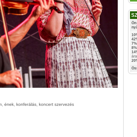
S
Ön 
ny
10
42
7%
8%
14
ára
20
Ös
, ének, konferálás, koncert szervezés