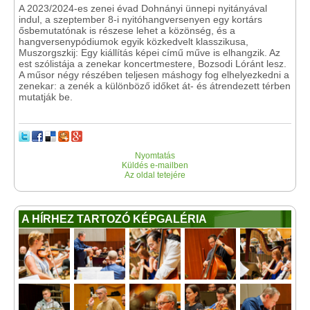
A 2023/2024-es zenei évad Dohnányi ünnepi nyitányával
indul, a szeptember 8-i nyitóhangversenyen egy kortárs
ősbemutatónak is részese lehet a közönség, és a
hangversenypódiumok egyik közkedvelt klasszikusa,
Muszorgszkij: Egy kiállítás képei című műve is elhangzik. Az
est szólistája a zenekar koncertmestere, Bozsodi Lóránt lesz.
A műsor négy részében teljesen máshogy fog elhelyezkedni a
zenekar: a zenék a különböző időket át- és átrendezett térben
mutatják be.
Nyomtatás
Küldés e-mailben
Az oldal tetejére
A HÍRHEZ TARTOZÓ KÉPGALÉRIA