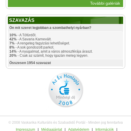
További galériák
SZAVAZÁS
Ön mit szeret legjobban a szombathelyi nyárban?
10%
- A Tófürdőt.
42%
- A Savaria Karnevált.
7%
- A rengeteg fagyizási lehetőséget.
8%
- A sok gondozott parkot.
14%
- A nyugalmat, amit a város atmoszférája áraszt.
20%
- Csak az számít, hogy igazán meleg legyen.
Összesen 1954 szavazat
© 2008 Vaskarika Kulturális és Szabadidő Portál - Minden jog fenntartva
Impresszum
|
Médiaajánlat
|
Adatvédelem
|
Információk
|