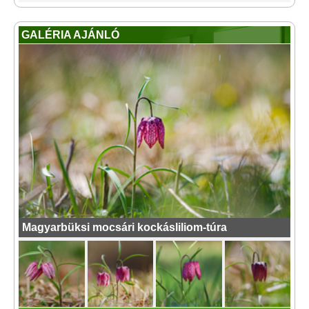
GALÉRIA AJÁNLÓ
Magyarbüksi mocsári kockásliliom-túra