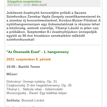
Képgaléria megtekintése
2023.09.07. - 15:00 |
Büki László
Jubileumi évadnyitó koncertjére próbál a Savaria
Szimfonikus Zenekar Vajda Gergely vezetőkarmesterrel és
a zenekar új koncertmesterével, Kovács-Buizer Flórával. A
nyitóhangversenyen egy ősbemutatónak is részese lehet
a közönség, aminek szerzője, Tihanyi László is jelen van
a próbákon. Szeptember 8-i évadnyitójukon ünnepeljük
együtt az 50 éve hivatásos zenekarként működő
szimfonikusokat!
"Az Ötvenedik Évad" - 1. hangverseny
2023. szeptember 8. péntek
19:00 - Bartók Terem
Műsor:
Dohnányi: Ünnepi nyitány, Op. 31
Csajkovszkij: D-dúr hegedűverseny, Op. 35
Tihanyi L.: Nebula vitae - ősbemutató
Muszorgszkij - Ravel: Egy kiállítás képei
Szólista:
Bozsodi Lóránt