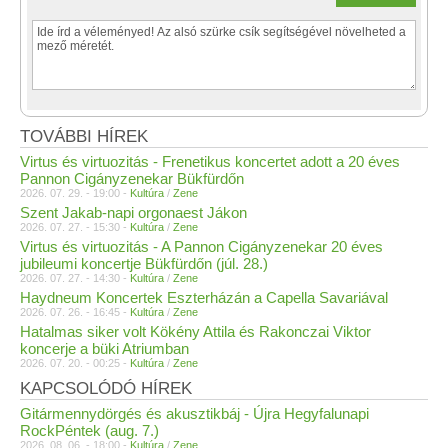
TOVÁBBI HÍREK
Virtus és virtuozitás - Frenetikus koncertet adott a 20 éves
Pannon Cigányzenekar Bükfürdőn
2026. 07. 29. - 19:00 -
Kultúra
/
Zene
Szent Jakab-napi orgonaest Jákon
2026. 07. 27. - 15:30 -
Kultúra
/
Zene
Virtus és virtuozitás - A Pannon Cigányzenekar 20 éves
jubileumi koncertje Bükfürdőn (júl. 28.)
2026. 07. 27. - 14:30 -
Kultúra
/
Zene
Haydneum Koncertek Eszterházán a Capella Savariával
2026. 07. 26. - 16:45 -
Kultúra
/
Zene
Hatalmas siker volt Kökény Attila és Rakonczai Viktor
koncerje a büki Atriumban
2026. 07. 20. - 00:25 -
Kultúra
/
Zene
KAPCSOLÓDÓ HÍREK
Gitármennydörgés és akusztikbáj - Újra Hegyfalunapi
RockPéntek (aug. 7.)
2026. 08. 06. - 18:00 -
Kultúra
/
Zene