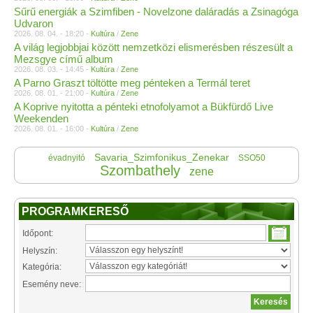
Sűrű energiák a Szimfiben - Novelzone daláradás a Zsinagóga
Udvaron
2026. 08. 04. - 18:20 -
Kultúra
/
Zene
A világ legjobbjai között nemzetközi elismerésben részesült a
Mezsgye című album
2026. 08. 03. - 14:45 -
Kultúra
/
Zene
A Parno Graszt töltötte meg pénteken a Termál teret
2026. 08. 01. - 21:00 -
Kultúra
/
Zene
A Koprive nyitotta a pénteki etnofolyamot a Bükfürdő Live
Weekenden
2026. 08. 01. - 16:00 -
Kultúra
/
Zene
Savaria_Szimfonikus_Zenekar
évadnyitó
SSO50
Szombathely
zene
PROGRAMKERESŐ
Időpont:
Helyszín:
Kategória:
Esemény neve: