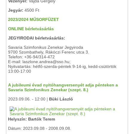
Vezényel:
Vajda Gergely
Jegyár:
4500 Ft
2023/2024 MŰSORFÜZET
ONLINE bérletvásárlás
JEGYIRODAI bérletvásárlás:
Savaria Szimfonikus Zenekar Jegyiroda
9700 Szombathely, Rákóczi Ferenc utca 3.
Telefon: +36-94/314-472
E-mail: laszlone.andrea@sso.hu;
Nyitvatartás: hétfő-szerda-péntek 9-14-ig, kedd-csütörtök
13:00-17:00
A jubileumi évad nyitóhangversenyét adja pénteken a
Savaria Szimfonikus Zenekar (szept. 8.)
2023.09.06. - 12:00 |
Büki László
Helyszín: Bartók Terem
Dátum: 2023.09.08 - 2008.09.08.