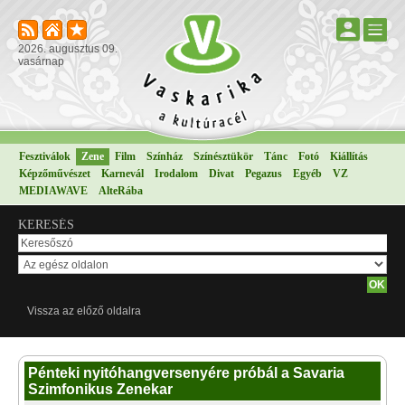
2026. augusztus 09.
vasárnap
Fesztiválok
Zene
Film
Színház
Színésztükör
Tánc
Fotó
Kiállítás
Képzőművészet
Karnevál
Irodalom
Divat
Pegazus
Egyéb
VZ
MEDIAWAVE
AlteRába
KERESÉS
Vissza az előző oldalra
Pénteki nyitóhangversenyére próbál a Savaria
Szimfonikus Zenekar