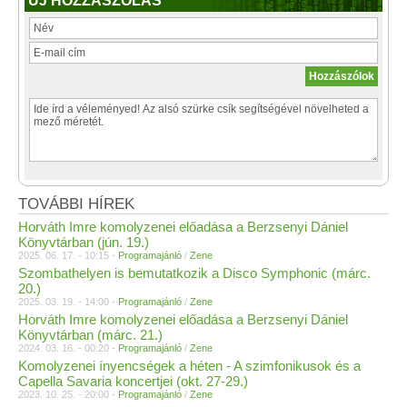
ÚJ HOZZÁSZÓLÁS
TOVÁBBI HÍREK
Horváth Imre komolyzenei előadása a Berzsenyi Dániel
Könyvtárban (jún. 19.)
2025. 06. 17. - 10:15 -
Programajánló
/
Zene
Szombathelyen is bemutatkozik a Disco Symphonic (márc.
20.)
2025. 03. 19. - 14:00 -
Programajánló
/
Zene
Horváth Imre komolyzenei előadása a Berzsenyi Dániel
Könyvtárban (márc. 21.)
2024. 03. 16. - 00:20 -
Programajánló
/
Zene
Komolyzenei ínyencségek a héten - A szimfonikusok és a
Capella Savaria koncertjei (okt. 27-29.)
2023. 10. 25. - 20:00 -
Programajánló
/
Zene