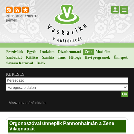
2026. augusztus 07.
péntek
Fesztiválok
Egyéb
Irodalom
Divatbemutató
Zene
Mozi-film
Szabadidő
Kiállítás
Színház
Tánc
Hétvége
Havi programok
Ünnepek
Savaria Karnevál
Bálok
KERESÉS
Vissza az előző oldalra
Orgonaszóval ünneplik Pannonhalmán a Zene
Világnapját