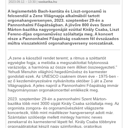
2023.09.12. - 13:30 |
vaskarika.hu
A legismertebb Bach-kantáta és Liszt-orgonamű is
felcsendül a Zene Világnapja alkalmából tartott
orgonahangversenyen, 2023. szeptember 29-én a
Pannonhalmi Főapátságban. A jövőre 800 éves Szent
Márton-bazilika nagyorgonáját ezúttal Király Csaba, Liszt
Ferenc-díjas orgonaművész szólaltatja meg. A koncert
része a Pannonhalmi Főapátság csaknem fél évszázados
múltra visszatekintő orgonahangverseny sorozatának.
„A zene a káoszból rendet teremt; a ritmus a széttartót
egységbe fogja; a melódia a megszakítottat folytonossá
varázsolja; a harmónia az össze nem illőket összeegyezteti."
Yehudi Menuhin világhírű hegedűművész és karmester
gondolati ezek. Az UNESCO csaknem ötven éve - 1975-ben -
az ő kezdeményezésére nyilvánította október 1-jét a Zene
Világnapjává. A jeles napról a Pannonhalmi Főapátság immár
hagyományosan orgonakoncerttel emlékezik meg.
2023. szeptember 29-én a pannonhalmi Szent Márton-
bazilika több mint 3000 sípját Király Csaba szólaltatja meg. Az
orgonista zongora- és orgonaművészként világszerte
koncertezik, több mint másfélezer hangversenyt adott már.
Számtalan szólóestje mellett mintegy harminc neves
zenekarral és karmesterrel lépett fel. Király Csaba többnyire
orgonaátiratokat készít nagy szimfonikus, oratorikus