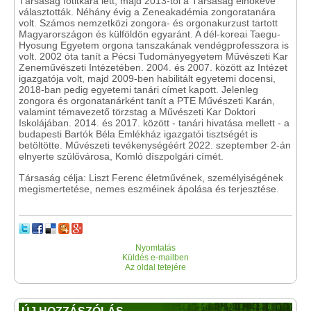
Társaság főtitkára lett, majd 2013-tól a Társaság elnökévé
választották. Néhány évig a Zeneakadémia zongoratanára
volt. Számos nemzetközi zongora- és orgonakurzust tartott
Magyarországon és külföldön egyaránt. A dél-koreai Taegu-
Hyosung Egyetem orgona tanszakának vendégprofesszora is
volt. 2002 óta tanít a Pécsi Tudományegyetem Művészeti Kar
Zeneművészeti Intézetében. 2004. és 2007. között az Intézet
igazgatója volt, majd 2009-ben habilitált egyetemi docensi,
2018-ban pedig egyetemi tanári címet kapott. Jelenleg
zongora és orgonatanárként tanít a PTE Művészeti Karán,
valamint témavezető törzstag a Művészeti Kar Doktori
Iskolájában. 2014. és 2017. között - tanári hivatása mellett - a
budapesti Bartók Béla Emlékház igazgatói tisztségét is
betöltötte. Művészeti tevékenységéért 2022. szeptember 2-án
elnyerte szülővárosa, Komló díszpolgári címét.
Társaság célja: Liszt Ferenc életművének, személyiségének
megismertetése, nemes eszméinek ápolása és terjesztése.
Nyomtatás
Küldés e-mailben
Az oldal tetejére