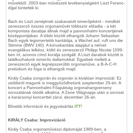
művekből. 2003-ban művészeti tevékenységéért Liszt Ferenc-
díjjal tüntették ki.
Bach és Liszt zenéjének szakavatott ismerőjeként - mindkét
zeneszerző összes orgonaművét többször előadta - a két
komponista darabjai állnak majd a pannonhalmi koncertjének
középpontjában. A többi között elhangzik Johann Sebastian
Bach egyik legismertebb kantátája, a Wachet auf, ruft uns die
Stimme (BWV 140). A kóruskantáta alapjául a német
evangélikus lelkész, költő és zeneszerző Philipp Nicolai 1599-
ben írt, azonos című korálja szolgált. A Liszt darabok között is
találkozhatunk ismerős dallamokkal. Egyebek mellett a
zeneszerző egyik legnépszerűbb orgonaműve, a B-A-C-H
prelúdium és fúga is elhangzik majd.
Király Csaba zongorán és orgonán is kiválóan improvizál. Ez
utóbbiról magunk is meggyőződhetünk szeptember 29-én. A
koncert a Pannonhalmi Főapátság orgonahangverseny
sorozatának ötödik alkalma. A Zene Világnapja után a sorozat
a karácsonyi koncerttel zárul, december 26-án.
Bővebb információ és jegyvásárlás
ITT
!
KIRÁLY Csaba: Improvizáció
Király Csaba orgonaművészi diplomáját 1989-ben, a