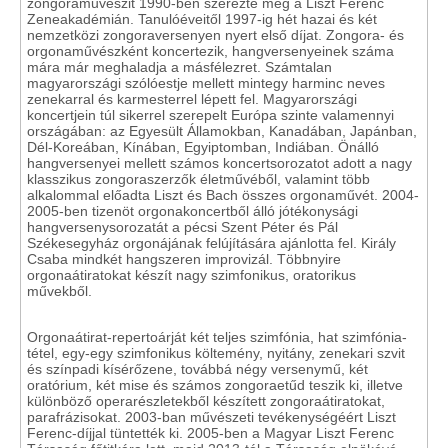
zongoraművészit 1990-ben szerezte meg a Liszt Ferenc
Zeneakadémián. Tanulóéveitől 1997-ig hét hazai és két
nemzetközi zongoraversenyen nyert első díjat. Zongora- és
orgonaművészként koncertezik, hangversenyeinek száma
mára már meghaladja a másfélezret. Számtalan
magyarországi szólóestje mellett mintegy harminc neves
zenekarral és karmesterrel lépett fel. Magyarországi
koncertjein túl sikerrel szerepelt Európa szinte valamennyi
országában: az Egyesült Államokban, Kanadában, Japánban,
Dél-Koreában, Kínában, Egyiptomban, Indiában. Önálló
hangversenyei mellett számos koncertsorozatot adott a nagy
klasszikus zongoraszerzők életművéből, valamint több
alkalommal előadta Liszt és Bach összes orgonaművét. 2004-
2005-ben tizenöt orgonakoncertből álló jótékonysági
hangversenysorozatát a pécsi Szent Péter és Pál
Székesegyház orgonájának felújítására ajánlotta fel. Király
Csaba mindkét hangszeren improvizál. Többnyire
orgonaátiratokat készít nagy szimfonikus, oratorikus
művekből.
Orgonaátirat-repertoárját két teljes szimfónia, hat szimfónia-
tétel, egy-egy szimfonikus költemény, nyitány, zenekari szvit
és színpadi kísérőzene, továbbá négy versenymű, két
oratórium, két mise és számos zongoraetűd teszik ki, illetve
különböző operarészletekből készített zongoraátiratokat,
parafrázisokat. 2003-ban művészeti tevékenységéért Liszt
Ferenc-díjjal tüntették ki. 2005-ben a Magyar Liszt Ferenc