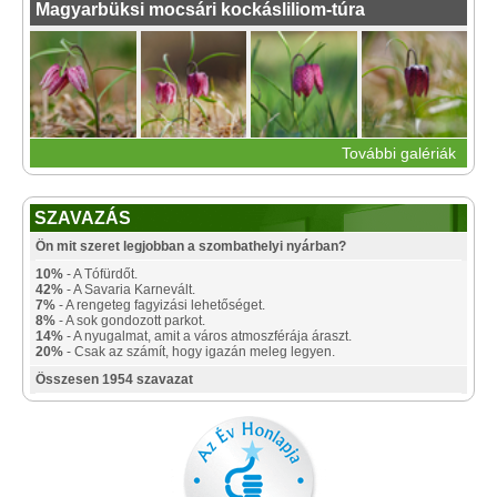
Magyarbüksi mocsári kockásliliom-túra
További galériák
SZAVAZÁS
Ön mit szeret legjobban a szombathelyi nyárban?
10%
- A Tófürdőt.
42%
- A Savaria Karnevált.
7%
- A rengeteg fagyizási lehetőséget.
8%
- A sok gondozott parkot.
14%
- A nyugalmat, amit a város atmoszférája áraszt.
20%
- Csak az számít, hogy igazán meleg legyen.
Összesen 1954 szavazat