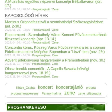
A Muzsikás együttes népzenei koncertje Bélbaltaváron (jún.
17.)
2023. 06. 16. - 07:00 -
Programajánló
/
Zene
KAPCSOLÓDÓ HÍREK
Martinus Orgonafesztivál a szombathelyi Székesegyházban
(júl. 2-30.)
2025. 06. 26. - 13:00 -
Programajánló
/
Zene
Popcorncert - Szombathely Város Koncert Fúvószenekarának
filmzenei koncertje (ápr. 13-14.)
2024. 04. 04. - 00:10 -
Programajánló
/
Zene
Concordia kórus, Kőszeg Város Fúvószenekara és a soproni
Fidelissima extra fellépése Sopronban a "Liszt"-ben (nov. 29.)
2023. 11. 28. - 01:00 -
Programajánló
/
Zene
Adventi jótékonysági hangverseny a Premontreiben (nov. 30.)
2023. 11. 21. - 07:15 -
Programajánló
/
Zene
Olasz barokk concertók - A Capella Savaria hétvégi
hangversenyei (nov. 18-19.)
2023. 11. 16. - 09:00 -
Programajánló
/
Zene
koncert
koncertajánló
Király_Csaba
orgona
zene
orgonahangverseny
Pannonhalma
zene_világnapja
PROGRAMKERESŐ