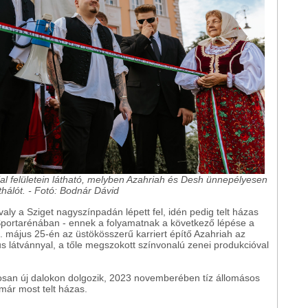
ial felületein látható, melyben Azahriah és Desh ünnepélyesen
thálót. - Fotó: Bodnár Dávid
aly a Sziget nagyszínpadán lépett fel, idén pedig telt házas
Sportarénában - ennek a folyamatnak a következő lépése a
. május 25-én az üstökösszerű karriert építő Azahriah az
 látvánnyal, a tőle megszokott színvonalú zenei produkcióval
tosan új dalokon dolgozik, 2023 novemberében tíz állomásos
 már most telt házas.