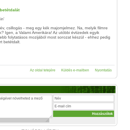
 betétdalát
in'
év, csillogás - meg egy kék majomjelmez. Na, melyik filmre
? Igen, a Valami Amerikára! Az utóbbi évtizedek egyik
ebb folytatásos mozijából most sorozat készül - ehhez pedig
rt betétdalt.
Az oldal tetejére
Küldés e-mailben
Nyomtatás