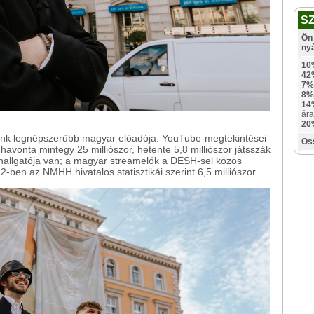
S
Ön 
ny
10
42
7%
8%
14
ára
20
ink legnépszerűbb magyar előadója: YouTube-megtekintései
Ös
on havonta mintegy 25 milliószor, hetente 5,8 milliószor játsszák
 hallgatója van; a magyar streamelők a DESH-sel közös
-ben az NMHH hivatalos statisztikái szerint 6,5 milliószor.