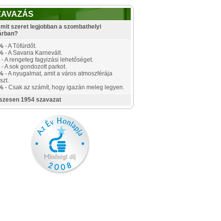
ZAVAZÁS
mit szeret legjobban a szombathelyi
árban?
%
- A Tófürdőt.
%
- A Savaria Karnevált.
- A rengeteg fagyizási lehetőséget.
- A sok gondozott parkot.
%
- A nyugalmat, amit a város atmoszférája
szt.
%
- Csak az számít, hogy igazán meleg legyen.
szesen 1954 szavazat