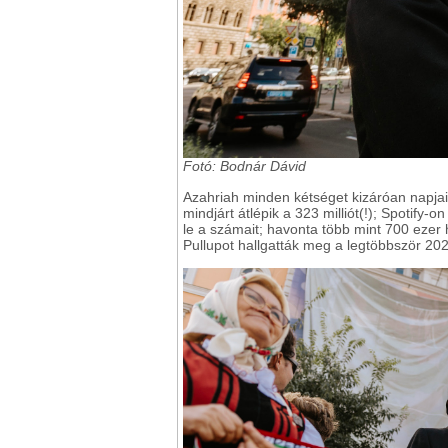
Fotó: Bodnár Dávid
Azahriah minden kétséget kizáróan napja
mindjárt átlépik a 323 milliót(!); Spotify-
le a számait; havonta több mint 700 ezer
Pullupot hallgatták meg a legtöbbször 2022