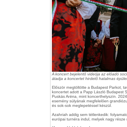
A koncert bejelentő videója az előadó soc
átadja a koncertet hirdető hatalmas épüle
Először megtöltötte a Budapest Parkot, tav
koncertet adott a Papp László Budapest 
Puskás Aréna, mint koncerthelyszín. 2024
esemény súlyának megfelelően grandiózus
és sok-sok meglepetéssel készül.
Azahriah addig sem tétlenkedik: folyama
európai turnéra indul, melyek nagy része