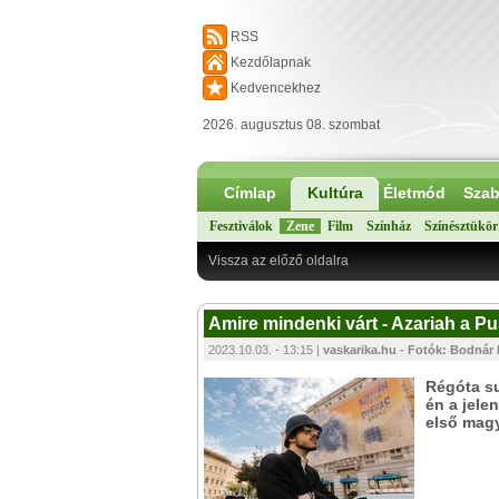
RSS
Kezdőlapnak
Kedvencekhez
2026. augusztus 08. szombat
Címlap
Kultúra
Életmód
Szab
Fesztiválok
Zene
Film
Színház
Színésztükör
Vissza az előző oldalra
Amire mindenki várt - Azariah a 
2023.10.03. - 13:15 |
vaskarika.hu - Fotók: Bodnár
Régóta su
én a jele
első magy