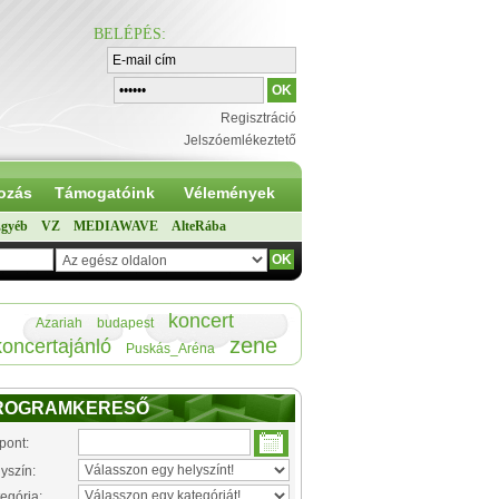
BELÉPÉS
:
Regisztráció
Jelszóemlékeztető
ozás
Támogatóink
Vélemények
gyéb
VZ
MEDIAWAVE
AlteRába
koncert
Azariah
budapest
zene
koncertajánló
Puskás_Aréna
ROGRAMKERESŐ
pont:
yszín:
egória: