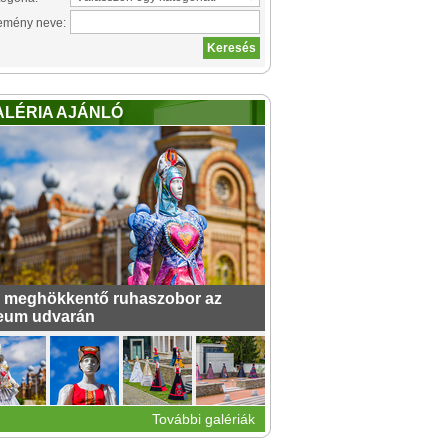
emény neve:
ALÉRIA AJÁNLÓ
 meghökkentő ruhaszobor az
eum udvarán
További galériák