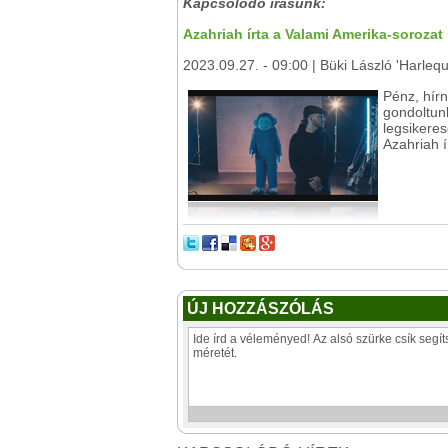
Kapcsolódó írásunk:
Azahriah írta a Valami Amerika-sorozat
2023.09.27. - 09:00 | Büki László 'Harlequ
Pénz, hírn
gondoltunk
legsikeres
Azahriah í
ÚJ HOZZÁSZÓLÁS