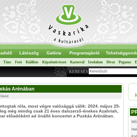
adidő
Látószög
Galéria
Programajánló
Tehetséggond
Tánc
Fotó
Kiállítás
Képzőművészet
Karnevál
Irodalom
Divat
Pegazus
E
KERESÉS
Puskás Arénában
 Dávid
ttogtak róla, most végre valósággá válik: 2024. május 25-
nleg még mindig csak 21 éves dalszerző-énekes Azahriah,
P
ar előadóként ad önálló koncertet a Puskás Arénában.
Idő
Hel
Kat