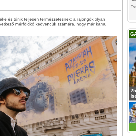
Es
éke és tűnik teljesen természetesnek: a rajongók olyan
következő mérföldkő kedvencük számára, hogy már kamu
G
25
Is