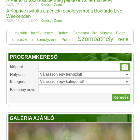
A Parno Graszt töltötte meg pénteken a Termál teret
2026. 08. 01. - 21:00 -
Kultúra
/
Zene
A Koprive nyitotta a pénteki etnofolyamot a Bükfürdő Live
Weekenden
2026. 08. 01. - 16:00 -
Kultúra
/
Zene
barokk
bartók_terem
Britten
Camerata_Pro_Musica
Elgar
Szombathely
zene
kamarazene
komolyzene
Purcell
PROGRAMKERESŐ
Időpont:
Helyszín:
Kategória:
Esemény neve:
GALÉRIA AJÁNLÓ