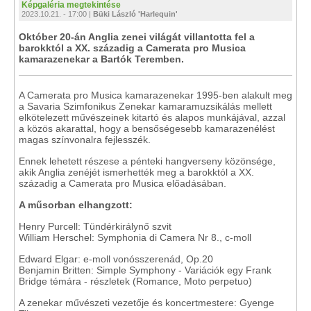
Képgaléria megtekintése
2023.10.21. - 17:00 |
Büki László 'Harlequin'
Október 20-án Anglia zenei világát villantotta fel a
barokktól a XX. századig a Camerata pro Musica
kamarazenekar a Bartók Teremben.
A Camerata pro Musica kamarazenekar 1995-ben alakult meg
a Savaria Szimfonikus Zenekar kamaramuzsikálás mellett
elkötelezett művészeinek kitartó és alapos munkájával, azzal
a közös akarattal, hogy a bensőségesebb kamarazenélést
magas színvonalra fejlesszék.
Ennek lehetett részese a pénteki hangverseny közönsége,
akik Anglia zenéjét ismerhették meg a barokktól a XX.
századig a Camerata pro Musica előadásában.
A műsorban elhangzott:
Henry Purcell: Tündérkirálynő szvit
William Herschel: Symphonia di Camera Nr 8., c-moll
Edward Elgar: e-moll vonósszerenád, Op.20
Benjamin Britten: Simple Symphony - Variációk egy Frank
Bridge témára - részletek (Romance, Moto perpetuo)
A zenekar művészeti vezetője és koncertmestere: Gyenge