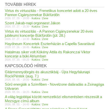
TOVÁBBI HÍREK
Virtus és virtuozitás - Frenetikus koncertet adott a 20 éves
Pannon Cigányzenekar Bükfürdőn
2026. 07. 29. - 19:00 -
Kultúra
/
Zene
Szent Jakab-napi orgonaest Jákon
2026. 07. 27. - 15:30 -
Kultúra
/
Zene
Virtus és virtuozitás - A Pannon Cigányzenekar 20 éves
jubileumi koncertje Bükfürdőn (júl. 28.)
2026. 07. 27. - 14:30 -
Kultúra
/
Zene
Haydneum Koncertek Eszterházán a Capella Savariával
2026. 07. 26. - 16:45 -
Kultúra
/
Zene
Hatalmas siker volt Kökény Attila és Rakonczai Viktor
koncerje a büki Atriumban
2026. 07. 20. - 00:25 -
Kultúra
/
Zene
KAPCSOLÓDÓ HÍREK
Gitármennydörgés és akusztikbáj - Újra Hegyfalunapi
RockPéntek (aug. 7.)
2026. 08. 06. - 18:00 -
Kultúra
/
Zene
Sűrű energiák a Szimfiben - Novelzone daláradás a Zsinagóga
Udvaron
2026. 08. 04. - 18:20 -
Kultúra
/
Zene
A világ legjobbjai között nemzetközi elismerésben részesült a
Mezsgye című album
2026. 08. 03. - 14:45 -
Kultúra
/
Zene