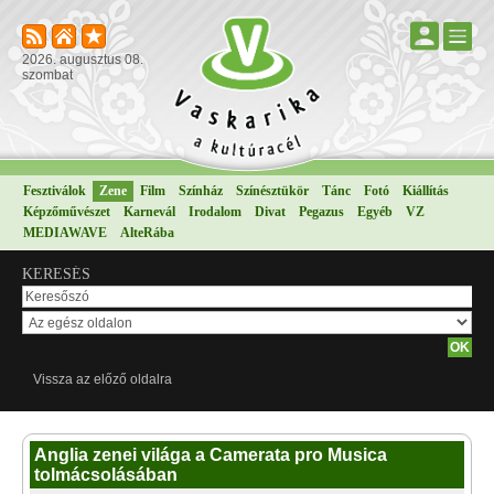
2026. augusztus 08.
szombat
Fesztiválok
Zene
Film
Színház
Színésztükör
Tánc
Fotó
Kiállítás
Képzőművészet
Karnevál
Irodalom
Divat
Pegazus
Egyéb
VZ
MEDIAWAVE
AlteRába
KERESÉS
Vissza az előző oldalra
Anglia zenei világa a Camerata pro Musica
tolmácsolásában