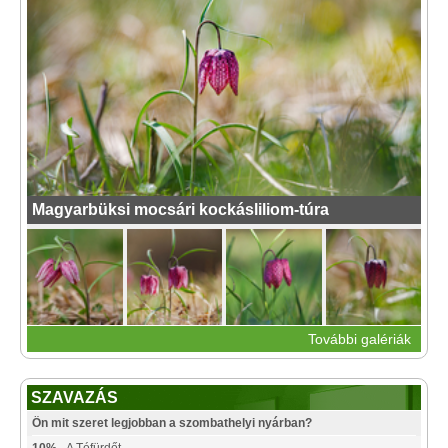
Magyarbüksi mocsári kockásliliom-túra
További galériák
SZAVAZÁS
Ön mit szeret legjobban a szombathelyi nyárban?