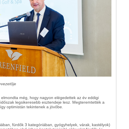
yvezetője
ő elmondta még, hogy nagyon elégedettek az év eddigi
időszak legsikeresebb esztendeje lesz. Megteremtették a
 így optimistán tekintenek a jövőbe.
óriában, fürdők 3 kategóriában, gyógyhelyek, várak, kastélyok)