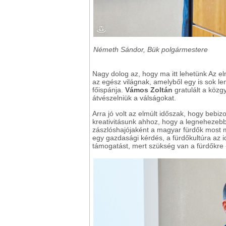
Németh Sándor, Bük polgármestere
Nagy dolog az, hogy ma itt lehetünk Az el
az egész világnak, amelyből egy is sok l
főispánja.
Vámos Zoltán
gratulált a köz
átvészelniük a válságokat.
Arra jó volt az elmúlt időszak, hogy bebiz
kreativitásunk ahhoz, hogy a legnehezebb h
zászlóshajójaként a magyar fürdők most 
egy gazdasági kérdés, a fürdőkultúra az id
támogatást, mert szükség van a fürdőkre