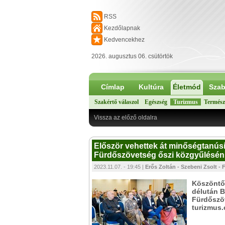
RSS
Kezdőlapnak
Kedvencekhez
2026. augusztus 06. csütörtök
Címlap
Kultúra
Életmód
Szab
Szakértő válaszol
Egészség
Turizmus
Termész
Vissza az előző oldalra
Először vehettek át minőségtanúsí
Fürdőszövetség őszi közgyűlésén
2023.11.07. - 19:45 |
Erős Zoltán - Szebeni Zsolt - 
Köszöntő
délután B
Fürdőszöv
turizmus