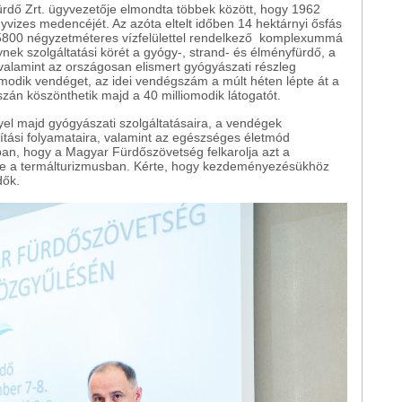
rdő Zrt. ügyvezetője elmondta többek között, hogy 1962
vizes medencéjét. Az azóta eltelt időben 14 hektárnyi ősfás
 5800 négyzetméteres vízfelülettel rendelkező komplexummá
nek szolgáltatási körét a gyógy-, strand- és élményfürdő, a
alamint az országosan elismert gyógyászati részleg
omodik vendéget, az idei vendégszám a múlt héten lépte át a
aszán köszönthetik majd a 40 milliomodik látogatót.
yel majd gyógyászati szolgáltatásaira, a vendégek
tási folyamataira, valamint az egészséges életmód
ban, hogy a Magyar Fürdőszövetség felkarolja azt a
éve a termálturizmusban. Kérte, hogy kezdeményezésükhöz
dők.