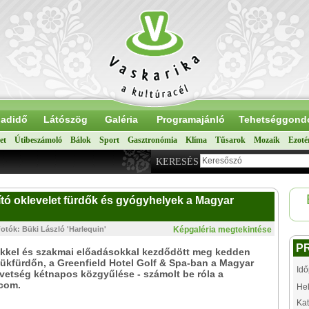
adidő
Látószög
Galéria
Programajánló
Tehetséggond
et
Útibeszámoló
Bálok
Sport
Gasztronómia
Klíma
Tűsarok
Mozaik
Ezoté
KERESÉS
tó oklevelet fürdők és gyógyhelyek a Magyar
Fotók: Büki László 'Harlequin'
Képgaléria megtekintése
P
kkel és szakmai előadásokkal kezdődött meg kedden
ükfürdőn, a Greenfield Hotel Golf & Spa-ban a Magyar
Idő
etség kétnapos közgyűlése - számolt be róla a
.com.
Hel
Kat