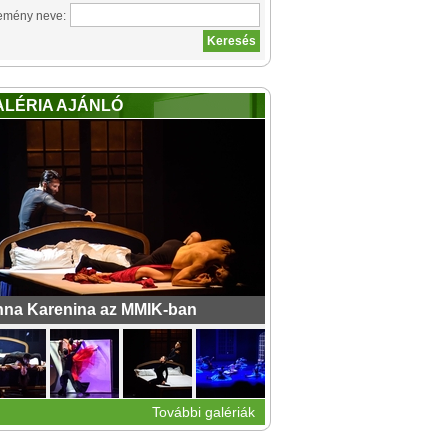
emény neve:
ALÉRIA AJÁNLÓ
na Karenina az MMIK-ban
További galériák