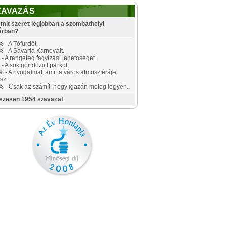
ZAVAZÁS
mit szeret legjobban a szombathelyi
árban?
%
- A Tófürdőt.
%
- A Savaria Karnevált.
- A rengeteg fagyizási lehetőséget.
- A sok gondozott parkot.
%
- A nyugalmat, amit a város atmoszférája
szt.
%
- Csak az számít, hogy igazán meleg legyen.
szesen 1954 szavazat