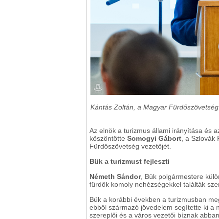
Kántás Zoltán, a Magyar Fürdőszövetség
Az elnök a turizmus állami irányítása és 
köszöntötte
Somogyi Gábort
, a Szlovák
Fürdőszövetség vezetőjét.
Bük a turizmust fejleszti
Németh Sándor
, Bük polgármestere külö
fürdők komoly nehézségekkel találták sz
Bük a korábbi években a turizmusban megter
ebből származó jövedelem segítette ki a n
szereplői és a város vezetői bíznak abban,