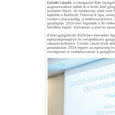
Cziráki László,
a házigazda Büki Gyógyfü
augusztusában adták át a fürdő első gyógy
területen fekvő, 34 medencés, több mint
fejlődött a Bükfürdő Thermal & Spa, amely
modern szaunavilág, a wellnesscentrum, v
gazdagítja. 2010-ben fogadták a 30 milli
félmilliós határt. Várhatóan a jövő év tav
A büki gyógyfürdő 2024-ben kiemelten fig
egészségmegőrző és rehabilitációs gyógyí
népszerűsítésére. Cziráki László bízik ab
javaslatukat: 2024 legyen az egészség 
országosan is csatlakozzanak a gyógyfür