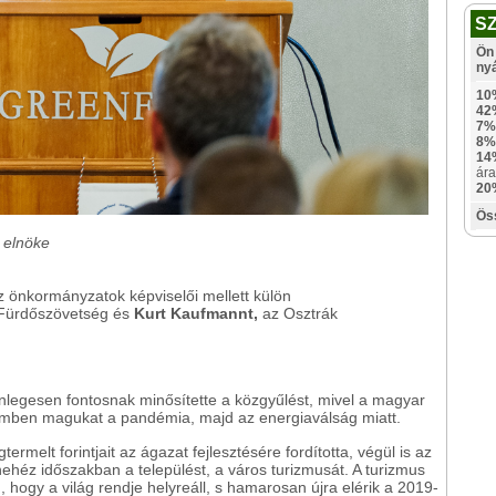
S
Ön 
ny
10
42
7%
8%
14
ára
20
Ös
 elnöke
az önkormányzatok képviselői mellett külön
 Fürdőszövetség és
Kurt Kaufmannt,
az Osztrák
nlegesen fontosnak minősítette a közgyűlést, mivel a magyar
emben magukat a pandémia, majd az energiaválság miatt.
melt forintjait az ágazat fejlesztésére fordította, végül is az
ehéz időszakban a települést, a város turizmusát. A turizmus
 hogy a világ rendje helyreáll, s hamarosan újra elérik a 2019-