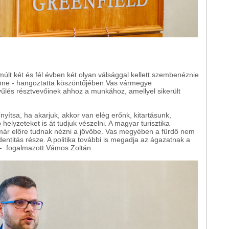
múlt két és fél évben két olyan válsággal kellett szembenéznie
enne - hangoztatta köszöntőjében Vas vármegye
gyűlés résztvevőinek ahhoz a munkához, amellyel sikerült
onyítsa, ha akarjuk, akkor van elég erőnk, kitartásunk,
elyzeteket is át tudjuk vészelni. A magyar turisztika
már előre tudnak nézni a jövőbe. Vas megyében a fürdő nem
entitás része. A politika további is megadja az ágazatnak a
 - fogalmazott Vámos Zoltán.