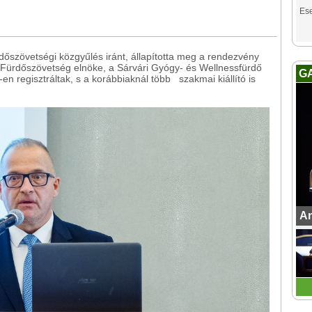
Es
őszövetségi közgyűlés iránt, állapította meg a rendezvény
Fürdőszövetség elnöke, a Sárvári Gyógy- és Wellnessfürdő
G
 regisztráltak, s a korábbiaknál több szakmai kiállító is
An