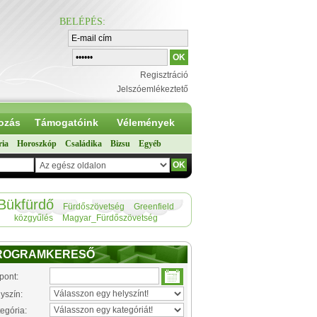
BELÉPÉS
:
Regisztráció
Jelszóemlékeztető
ozás
Támogatóink
Vélemények
ria
Horoszkóp
Családika
Bizsu
Egyéb
Bükfürdő
Fürdőszövetség
Greenfield
közgyűlés
Magyar_Fürdőszövetség
ROGRAMKERESŐ
pont:
yszín:
egória: