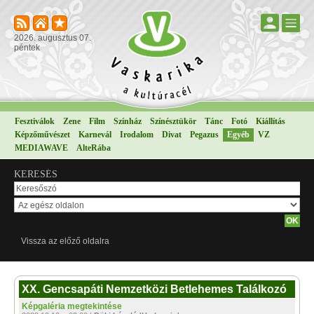
2026. augusztus 07.
péntek
Fesztiválok
Zene
Film
Színház
Színésztükör
Tánc
Fotó
Kiállítás
Képzőművészet
Karnevál
Irodalom
Divat
Pegazus
Egyéb
VZ
MEDIAWAVE
AlteRába
KERESÉS
Vissza az előző oldalra
XX. Gencsapáti Nemzetközi Betlehemes Találkozó
Képgaléria megtekintése