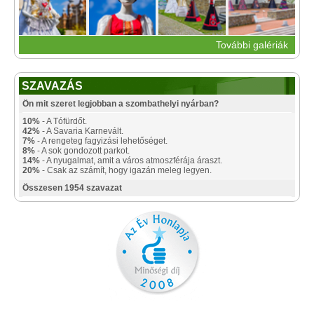
További galériák
SZAVAZÁS
Ön mit szeret legjobban a szombathelyi nyárban?
10%
- A Tófürdőt.
42%
- A Savaria Karnevált.
7%
- A rengeteg fagyizási lehetőséget.
8%
- A sok gondozott parkot.
14%
- A nyugalmat, amit a város atmoszférája áraszt.
20%
- Csak az számít, hogy igazán meleg legyen.
Összesen 1954 szavazat