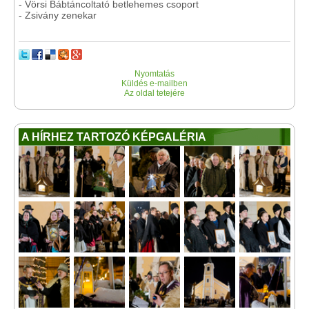
- Vörsi Bábtáncoltató betlehemes csoport
- Zsivány zenekar
Nyomtatás
Küldés e-mailben
Az oldal tetejére
A HÍRHEZ TARTOZÓ KÉPGALÉRIA