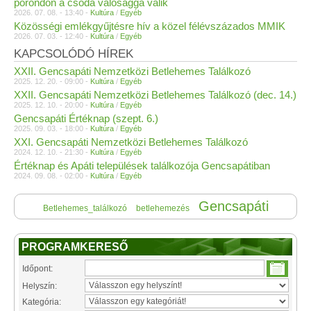
porondon a csoda valósággá válik
2026. 07. 08. - 13:40 -
Kultúra
/
Egyéb
Közösségi emlékgyűjtésre hív a közel félévszázados MMIK
2026. 07. 03. - 12:40 -
Kultúra
/
Egyéb
KAPCSOLÓDÓ HÍREK
XXII. Gencsapáti Nemzetközi Betlehemes Találkozó
2025. 12. 20. - 09:00 -
Kultúra
/
Egyéb
XXII. Gencsapáti Nemzetközi Betlehemes Találkozó (dec. 14.)
2025. 12. 10. - 20:00 -
Kultúra
/
Egyéb
Gencsapáti Értéknap (szept. 6.)
2025. 09. 03. - 18:00 -
Kultúra
/
Egyéb
XXI. Gencsapáti Nemzetközi Betlehemes Találkozó
2024. 12. 10. - 21:30 -
Kultúra
/
Egyéb
Értéknap és Apáti települések találkozója Gencsapátiban
2024. 09. 08. - 02:00 -
Kultúra
/
Egyéb
Gencsapáti
Betlehemes_találkozó
betlehemezés
PROGRAMKERESŐ
Időpont:
Helyszín:
Kategória: