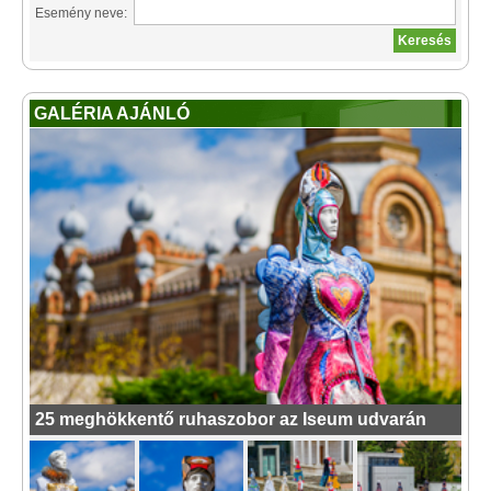
Esemény neve:
GALÉRIA AJÁNLÓ
25 meghökkentő ruhaszobor az Iseum udvarán