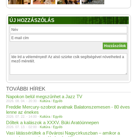
ÚJ HOZZÁSZÓLÁS
TOVÁBBI HÍREK
Napokon belül megszűnhet a Jazz TV
2026. 08. 04. - 20:30 -
Kultúra
/
Egyéb
Freddie Mercury-szobrot avatnak Balatonszemesen - 80 éves
lenne az énekes
2026. 07. 22. - 14:00 -
Kultúra
/
Egyéb
Dőltek a kalászok a XXXV. Büki Aratóünnepen
2026. 07. 13. - 02:00 -
Kultúra
/
Egyéb
Vasi látássérültek a Fővárosi Nagycirkuszban – amikor a