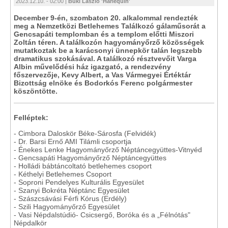
2023.12.10. - 02:00 |
Büki László 'Harlequin'
December 9-én, szombaton 20. alkalommal rendezték
meg a Nemzetközi Betlehemes Találkozó gálaműsorát a
Gencsapáti templomban és a templom előtti Miszori
Zoltán téren. A találkozón hagyományőrző közösségek
mutatkoztak be a karácsonyi ünnepkör talán legszebb
dramatikus szokásával. A találkozó résztvevőit Varga
Albin művelődési ház igazgató, a rendezvény
főszervezője, Kevy Albert, a Vas Vármegyei Értéktár
Bizottság elnöke és Bodorkós Ferenc polgármester
köszöntötte.
Felléptek:
- Cimbora Daloskör Béke-Sárosfa (Felvidék)
- Dr. Barsi Ernő AMI Tilámli csoportja
- Énekes Lenke Hagyományőrző Néptáncegyüttes-Vitnyéd
- Gencsapáti Hagyományőrző Néptáncegyüttes
- Holládi bábtáncoltató betlehemes csoport
- Kéthelyi Betlehemes Csoport
- Soproni Pendelyes Kulturális Egyesület
- Szanyi Bokréta Néptánc Egyesület
- Szászcsávási Férfi Kórus (Erdély)
- Szili Hagyományőrző Egyesület
- Vasi Népdalstúdió- Csicsergő, Boróka és a „Félnótás"
Népdalkör