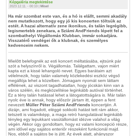
Képgaléria megtekintése
2023.12.11. - 00:10 |
Misel
Ha már szombat este van, és a hó is elállt, semmi akadály
nem mutatkozott, hogy egy jó kis koncerten töltsük az
estét. A hazai alternatív zene ikonikus, és talán legrégibb,
legismertebb zenekara, a Sziámi AndFriends lépett fel a
szombathelyi Végállomás Klubban, immár sokadjára.
Visszatérő vendégei ők a klubnak, és személyes
kedvenceim nekem.
Mielőtt belefognék az esti koncert méltatásába, ejtsünk pár
szót a helyszínről is. Végállomás. Találgattam, vajon miért
kapta ezt a kissé lehangoló nevet. Egyes barátaim azt
vélelmezik, hogy talán valamely közlekedési eszköz végső
megállója lehet a közelben. Jómagam nyomát sem láttam
effélének, az viszont tagadhatatlan, hogy jócskán kinn van a
város szélén, és megközelítése leginkább autóval történhet.
Ez a tény talán hatással lehet a látogatottságára is. Már talán
nyolc éve is annak, hogy először jártam itt, éppen a fent
nevezett
Müller Péter Sziámi AndFriends
koncertjén. A
dizájn, ami fogadott, eléggé sokkoló hatást tett rám akkor,
tetszett is valamiképp, a maga retró hangulatával leginkább
tényleg egy lepukkant vasútállomást idézve valahol a világ
végén. Akkor úgy gondoltam, hogy ez valami koncepció része,
ami idővel egy sajátos enteriőr részeként funkcionál majd.
Nos, ebből a sajátos be is jött. Az évek alatt, ahányszor