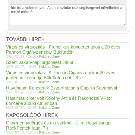
TOVÁBBI HÍREK
Virtus és virtuozitás - Frenetikus koncertet adott a 20 éves
Pannon Cigányzenekar Bükfürdőn
2026. 07. 29. - 19:00 -
Kultúra
/
Zene
Szent Jakab-napi orgonaest Jákon
2026. 07. 27. - 15:30 -
Kultúra
/
Zene
Virtus és virtuozitás - A Pannon Cigányzenekar 20 éves
jubileumi koncertje Bükfürdőn (júl. 28.)
2026. 07. 27. - 14:30 -
Kultúra
/
Zene
Haydneum Koncertek Eszterházán a Capella Savariával
2026. 07. 26. - 16:45 -
Kultúra
/
Zene
Hatalmas siker volt Kökény Attila és Rakonczai Viktor
koncerje a büki Atriumban
2026. 07. 20. - 00:25 -
Kultúra
/
Zene
KAPCSOLÓDÓ HÍREK
Gitármennydörgés és akusztikbáj - Újra Hegyfalunapi
RockPéntek (aug. 7.)
2026. 08. 06. - 18:00 -
Kultúra
/
Zene