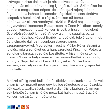
szövegcentrikus daloknak jó része elveszett a túlzott
hangosítás miatt, bár zeneileg igen jól szóltak. Sziámiékat ha
nem is a megszokott népes, de azért igazi rajongótábor
fogadta, és a látható kellemetlenségekkel mit sem törődve
csaptak a húrok közé, a régi számokon túl bemutattak
néhányat az új szerzemények közül is. Előző nap adtak egy
nagyszabású koncertet Budapesten, a Zene Házában, amely
egyben lemezbemutató koncert is volt, a frissen megjelent
Szeretetszédelgő
lemezé. Ahogy a cím is sugallja, ez az
album a többihez képest líraibb hangvételű, tele érzelemmel,
és a címadó dalhoz hasonlóan slágergyanús
szerzeményekkel. A versekért most is Müller Péter Sziámi a
felelős, míg a zenéket és a hangszerelést Kirschner Péter, a
zenekar gitárosa, vezetője készítette. A friss, még csaknem
meleg CD-ket a helyszínen is megvásárolhatták a rajongók,
ahogy a Napi Dalokból készült könyvet is, Müller Péter
kedves, személyes dedikációjával. Szép karácsonyi ajándék
mindkettő.
A közel éjfélig tartó buli után feltöltődve indultunk haza, és volt
olyan is, aki maradt még egy kis beszélgetésre a zenészekkel.
Jók ezek a találkozások, mert a digitális világban bármilyen
sok lehetőség van is jóféle muzsikát hallgatni, azért az élő
koncert varázsát nem pótolja semmi.