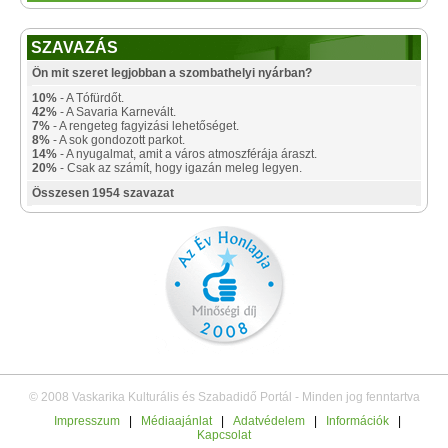
SZAVAZÁS
Ön mit szeret legjobban a szombathelyi nyárban?
10%
- A Tófürdőt.
42%
- A Savaria Karnevált.
7%
- A rengeteg fagyizási lehetőséget.
8%
- A sok gondozott parkot.
14%
- A nyugalmat, amit a város atmoszférája áraszt.
20%
- Csak az számít, hogy igazán meleg legyen.
Összesen 1954 szavazat
© 2008 Vaskarika Kulturális és Szabadidő Portál - Minden jog fenntartva
Impresszum
|
Médiaajánlat
|
Adatvédelem
|
Információk
|
Kapcsolat