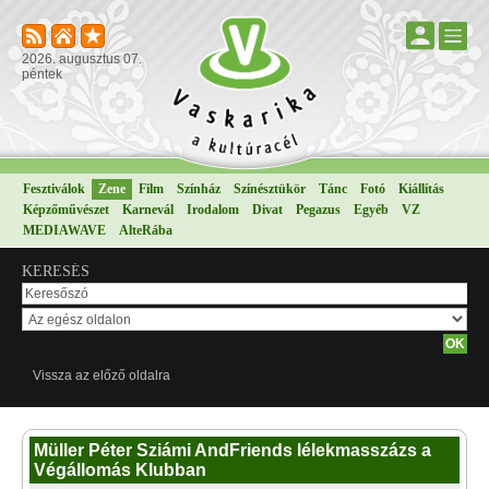
2026. augusztus 07.
péntek
Fesztiválok
Zene
Film
Színház
Színésztükör
Tánc
Fotó
Kiállítás
Képzőművészet
Karnevál
Irodalom
Divat
Pegazus
Egyéb
VZ
MEDIAWAVE
AlteRába
KERESÉS
Vissza az előző oldalra
Müller Péter Sziámi AndFriends lélekmasszázs a
Végállomás Klubban