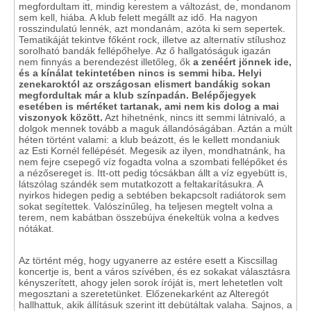
megfordultam itt, mindig kerestem a változást, de, mondanom
sem kell, hiába. A klub felett megállt az idő. Ha nagyon
rosszindulatú lennék, azt mondanám, azóta ki sem sepertek.
Tematikáját tekintve főként rock, illetve az alternatív stílushoz
sorolható bandák fellépőhelye. Az ő hallgatóságuk igazán
nem finnyás a berendezést illetőleg, ők
a zenéért jönnek ide,
és a kínálat tekintetében nincs is semmi hiba. Helyi
zenekaroktól az országosan elismert bandákig sokan
megfordultak már a klub színpadán. Belépőjegyek
esetében is mértéket tartanak, ami nem kis dolog a mai
viszonyok között.
Azt hihetnénk, nincs itt semmi látnivaló, a
dolgok mennek tovább a maguk állandóságában. Aztán a múlt
héten történt valami: a klub beázott, és le kellett mondaniuk
az Esti Kornél fellépését. Megesik az ilyen, mondhatnánk, ha
nem fejre csepegő víz fogadta volna a szombati fellépőket és
a nézősereget is. Itt-ott pedig tócsákban állt a víz egyebütt is,
látszólag szándék sem mutatkozott a feltakarításukra. A
nyirkos hidegen pedig a sebtében bekapcsolt radiátorok sem
sokat segítettek. Valószínűleg, ha teljesen megtelt volna a
terem, nem kabátban összebújva énekeltük volna a kedves
nótákat.
Az történt még, hogy ugyanerre az estére esett a Kiscsillag
koncertje is, bent a város szívében, és ez sokakat választásra
kényszerített, ahogy jelen sorok íróját is, mert lehetetlen volt
megosztani a szeretetünket. Előzenekarként az Alteregót
hallhattuk, akik állításuk szerint itt debütáltak valaha. Sajnos, a