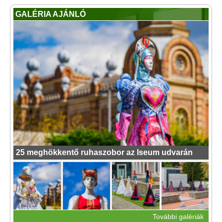
GALÉRIA AJÁNLÓ
25 meghökkentő ruhaszobor az Iseum udvarán
További galériák