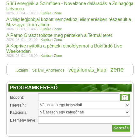
Sűrű energiák a Szimfiben - Novelzone daláradás a Zsinagóga
Udvaron
2026. 08. 04. - 18:20 -
Kultúra
/
Zene
A világ legjobbjai között nemzetközi elismerésben részesült a
Mezsgye című album
2026. 08. 03. - 14:45 -
Kultúra
/
Zene
A Parno Graszt töltötte meg pénteken a Termál teret
2026. 08. 01. - 21:00 -
Kultúra
/
Zene
A Koprive nyitotta a pénteki etnofolyamot a Bükfürdő Live
Weekenden
2026. 08. 01. - 16:00 -
Kultúra
/
Zene
zene
végállomás_klub
Sziámi
Sziámi_Andfriends
PROGRAMKERESŐ
Időpont:
Helyszín:
Kategória:
Esemény neve: