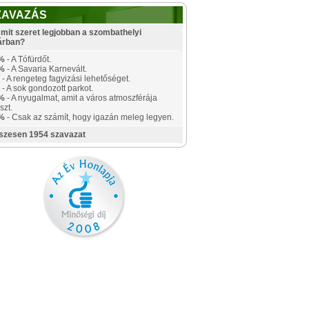
ZAVAZÁS
mit szeret legjobban a szombathelyi
árban?
%
- A Tófürdőt.
%
- A Savaria Karnevált.
- A rengeteg fagyizási lehetőséget.
- A sok gondozott parkot.
%
- A nyugalmat, amit a város atmoszférája
szt.
%
- Csak az számít, hogy igazán meleg legyen.
szesen 1954 szavazat