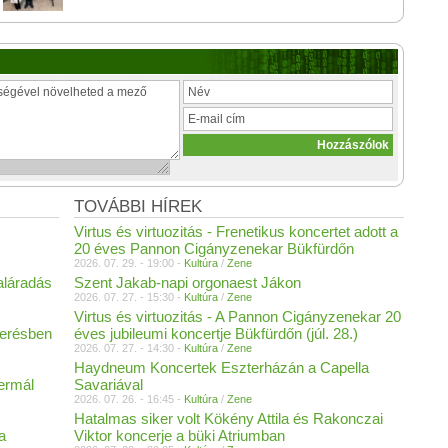
TOVÁBBI HÍREK
Virtus és virtuozitás - Frenetikus koncertet adott a
20 éves Pannon Cigányzenekar Bükfürdőn
2026. 07. 29. - 19:00 -
Kultúra
/
Zene
aláradás
Szent Jakab-napi orgonaest Jákon
2026. 07. 27. - 15:30 -
Kultúra
/
Zene
Virtus és virtuozitás - A Pannon Cigányzenekar 20
merésben
éves jubileumi koncertje Bükfürdőn (júl. 28.)
2026. 07. 27. - 14:30 -
Kultúra
/
Zene
Haydneum Koncertek Eszterházán a Capella
Termál
Savariával
2026. 07. 26. - 16:45 -
Kultúra
/
Zene
Hatalmas siker volt Kökény Attila és Rakonczai
a
Viktor koncerje a büki Atriumban