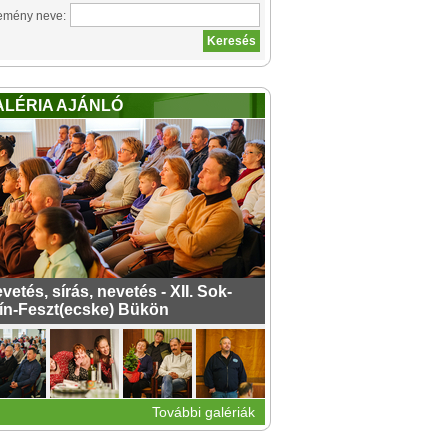
emény neve:
ALÉRIA AJÁNLÓ
vetés, sírás, nevetés - XII. Sok-
ín-Feszt(ecske) Bükön
További galériák