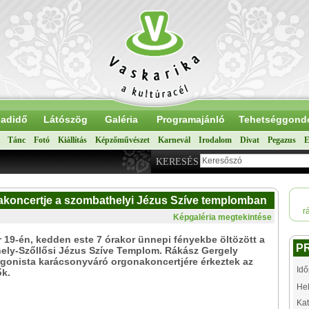
adidő
Látószög
Galéria
Programajánló
Tehetséggond
Tánc
Fotó
Kiállítás
Képzőművészet
Karnevál
Irodalom
Divat
Pegazus
E
KERESÉS
akoncertje a szombathelyi Jézus Szíve templomban
r
Képgaléria megtekintése
19-én, kedden este 7 órakor ünnepi fényekbe öltözött a
P
ely-Szőllősi Jézus Szíve Templom. Rákász Gergely
gonista karácsonyváró orgonakoncertjére érkeztek az
Idő
ők.
Hel
Kat