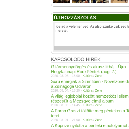
ÚJ HOZZÁSZÓLÁS
KAPCSOLÓDÓ HÍREK
Gitármennydörgés és akusztikbáj - Újra
Hegyfalunapi RockPéntek (aug. 7.)
2026. 08. 06. - 18:00 -
Kultúra
/
Zene
Sűrű energiák a Szimfiben - Novelzone d
a Zsinagóga Udvaron
2026. 08. 04. - 18:20 -
Kultúra
/
Zene
A világ legjobbjai között nemzetközi elis
részesült a Mezsgye című album
2026. 08. 03. - 14:45 -
Kultúra
/
Zene
A Parno Graszt töltötte meg pénteken a 
teret
2026. 08. 01. - 21:00 -
Kultúra
/
Zene
A Koprive nyitotta a pénteki etnofolyamot 