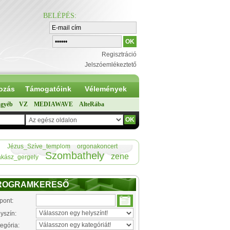
BELÉPÉS
:
Regisztráció
Jelszóemlékeztető
ozás
Támogatóink
Vélemények
gyéb
VZ
MEDIAWAVE
AlteRába
Jézus_Szíve_templom
orgonakoncert
Szombathely
zene
ákász_gergely
ROGRAMKERESŐ
pont:
yszín:
egória: