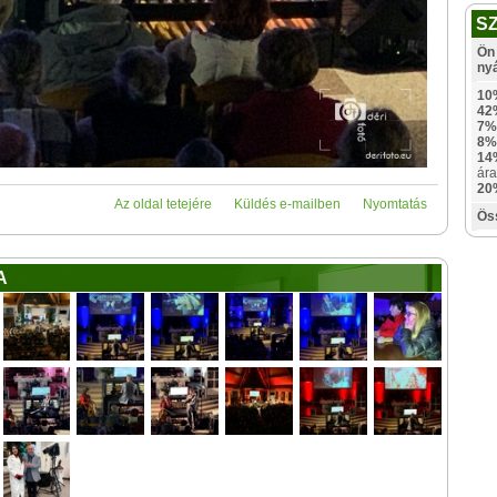
S
Ön 
ny
10
42
7%
8%
14
ára
20
Az oldal tetejére
Küldés e-mailben
Nyomtatás
Ös
A