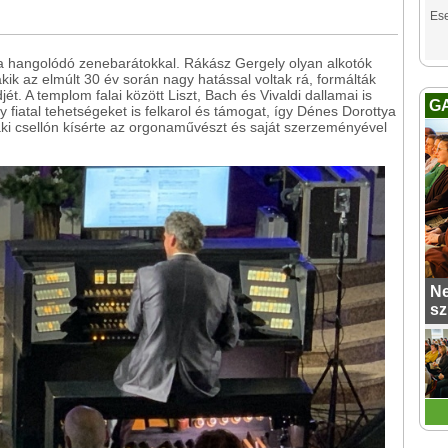
Es
a hangolódó zenebarátokkal. Rákász Gergely olyan alkotók
kik az elmúlt 30 év során nagy hatással voltak rá, formálták
jét. A templom falai között Liszt, Bach és Vivaldi dallamai is
G
 fiatal tehetségeket is felkarol és támogat, így Dénes Dorottya
aki csellón kísérte az orgonaművészt és saját szerzeményével
Ne
sz