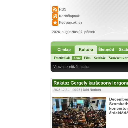
RSS
Kezdőlapnak
Kedvencekhez
2026. augusztus 07. péntek
Címlap
Kultúra
Életmód
Szab
Fesztiválok
Zene
Film
Színház
Színésztükör
Vissza az előző oldalra
Rákász Gergely karácsonyi orgon
2023.12.21. - 00:15 |
Déri Norbert
December 
Szombath
koncertor
érdeklőd