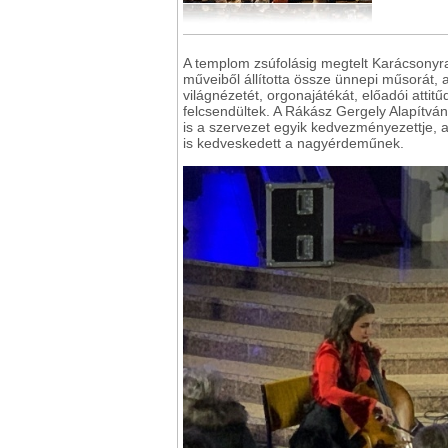
A templom zsúfolásig megtelt Karácsonyr
műveiből állította össze ünnepi műsorát, a
világnézetét, orgonajátékát, előadói attitűd
felcsendültek. A Rákász Gergely Alapítvány
is a szervezet egyik kedvezményezettje, 
is kedveskedett a nagyérdeműnek.