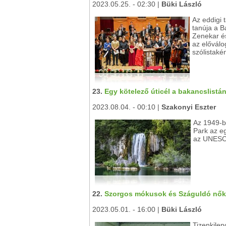
2023.05.25. - 02:30 |
Büki László
Az eddigi 
tanúja a 
Zenekar é
az előválo
szólistaké
23.
Egy kötelező úticél a bakancslistán:
2023.08.04. - 00:10 |
Szakonyi Eszter
Az 1949-be
Park az e
az UNESCO
22.
Szorgos mókusok és Száguldó nők i
2023.05.01. - 16:00 |
Büki László
Tizenkilen