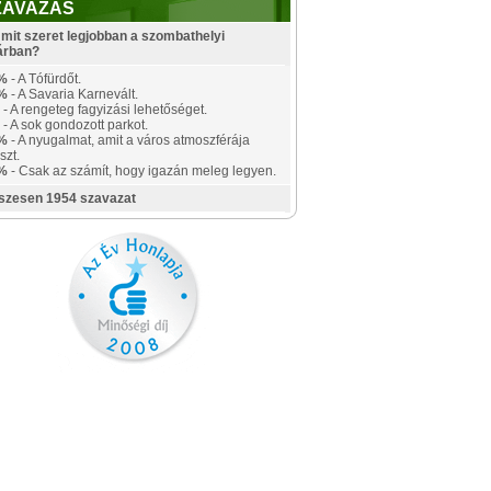
ZAVAZÁS
mit szeret legjobban a szombathelyi
árban?
%
- A Tófürdőt.
%
- A Savaria Karnevált.
- A rengeteg fagyizási lehetőséget.
- A sok gondozott parkot.
%
- A nyugalmat, amit a város atmoszférája
szt.
%
- Csak az számít, hogy igazán meleg legyen.
szesen 1954 szavazat