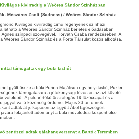
 Kivilágos kivirradtig a Weöres Sándor Színházban
tók: Mészáros Zsolt (Sadness) / Weöres Sándor Színház
igmond Kivilágos kivirradtig című regényének színházi
ja látható a Weöres Sándor Színház bérletes előadásában
 Ágnes színpadi szövegével, Horváth Csaba rendezésében. A
 a Weöres Sándor Színház és a Forte Társulat közös alkotása.
rinttal támogattak egy büki kisfiút
forint gyűlt össze a büki Purina Majálison egy helyi kisfiú, Pukler
zségének támogatására a jótékonysági főzés és az azt követő
bevételéből. A példaértékű összefogás 19 főzőcsapat és a
re jegyet váltó közönség érdeme. Május 23-án ennek
ként adták át jelképesen az Együtt Ábel Egészségért
 javára felajánlott adományt a büki művelődési központ első
ermében.
övő zenészei adtak gálahangversenyt a Bartók Teremben