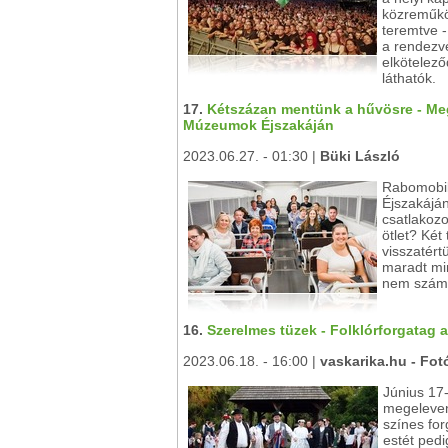
közreműkö
teremtve - 
a rendezvé
elkötelező
láthatók.
17.
Kétszázan mentünk a hűvösre - Megn
Múzeumok Éjszakáján
2023.06.27. - 01:30 |
Büki László
Rabomobil
Éjszakáján
csatlakoz
ötlet? Két
visszatér
maradt min
nem számít
16.
Szerelmes tüzek - Folklórforgatag 
2023.06.18. - 16:00 |
vaskarika.hu - Fot
Június 17
megeleven
színes for
estét pedi