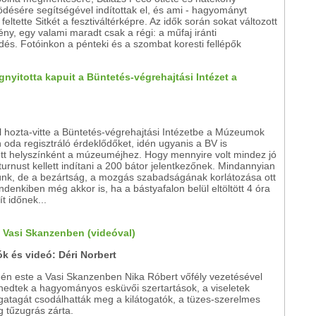
désére segítségével indítottak el, és ami - hagyományt
feltette Sitkét a fesztiváltérképre. Az idők során sokat változott
ny, egy valami maradt csak a régi: a műfaj iránti
dés. Fotóinkon a pénteki és a szombat koresti fellépők
yitotta kapuit a Büntetés-végrehajtási Intézet a
 hozta-vitte a Büntetés-végrehajtási Intézetbe a Múzeumok
 oda regisztráló érdeklődőket, idén ugyanis a BV is
ott helyszínként a múzeuméjhez. Hogy mennyire volt mindez jó
 turnust kellett indítani a 200 bátor jelentkezőnek. Mindannyian
tünk, de a bezártság, a mozgás szabadságának korlátozása ott
denkiben még akkor is, ha a bástyafalon belül eltöltött 4 óra
 időnek...
a Vasi Skanzenben (videóval)
ók és videó: Déri Norbert
-én este a Vasi Skanzenben Nika Róbert vőfély vezetésével
edtek a hagyományos esküvői szertartások, a viseletek
gatagát csodálhatták meg a kilátogatók, a tüzes-szerelmes
g tűzugrás zárta.