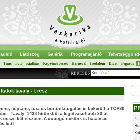
adidő
Látószög
Galéria
Programajánló
Tehetséggond
Tánc
Fotó
Kiállítás
Képzőművészet
Karnevál
Irodalom
Divat
Pegazus
E
KERESÉS
tatok tavaly - I. rész
P
zene, néptánc, túra és börtönlátogatás is bekerült a TOP30
ébe - Tavalyi 1438 hírünkből a legolvasottabb 30-at
Idő
k össze két részben. A dobogó nekünk is hatalmas
s lett!
Hel
Kat