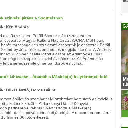
Es
ok színházi játéka a Sportházban
G
ók: Kéri András
 ezelőtt született Petőfi Sándor előtt tisztelgett hét
lai csoport a Magyar Kultúra Napján az AGORA-MSH-ban.
 baráti társaságok és színjátszó csoportok jelentkeztek Petőfi
 Szendrey Júlia örök szerelmének megjelenítésére. A Weöres
ínház 2022-ben csatlakozott először az Ádámok és Évák
ű országos középiskolai színházi játékhoz. Az Ádámok és
y lett a seregszemle címe Sándorok és Júliák.
kotók kihívásán - Átadták a Máskép(p) helytörténeti fotó-
Ma
tú
ók: Büki László, Boros Bálint
 romos épület és szombathelyi szobrokat bemutató animáció is
azott alkotások között - A Berzsenyi Dániel Könyvtár
dő partnereivel február 9-én tartotta a Máskép(p)
eti fotó- és filmpályázatának díjátadóját. A decemberben zárult
 13 film és 36 fotó érkezett.