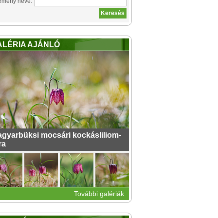
emény neve:
ALÉRIA AJÁNLÓ
gyarbüksi mocsári kockásliliom-
ra
További galériák