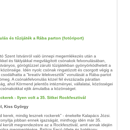
ás és tűzijáték a Rába parton (fotóriport)
ító Szent Istvánról való ünnepi megemlékezés után a
kkel és fáklyákkal megvilágított csónakok felvonulásában,
átványos, görögtűzzel záruló tűzijátékban gyönyörködhetett a
közönsége. Idén nyolc csónak ringatózott és csorgott végig a
csodálhatta a "kreatív lélekvesztők" vonulását a Rába-partot
ömeg. A csónakfelvonulás közel fél évszázada páratlan
́g, ahol Körmend jelentős intézményei, vállalatai, közösségei
ott csónakokkal ejtik ámulatba a közönséget.
kerek - Ilyen volt a 35. Sitkei Rockfesztivál
el, Kiss György
d kerek, mindig lesznek rockerek" - énekelte Kalapács Józsi.
onyítja jobban ennek igazságát, minthogy idén már 35.
 került megrendezésre az a Rockfesztivál, amit annak idején
ápolna megmentésére, Balázs Fecó ötlete és hatékony