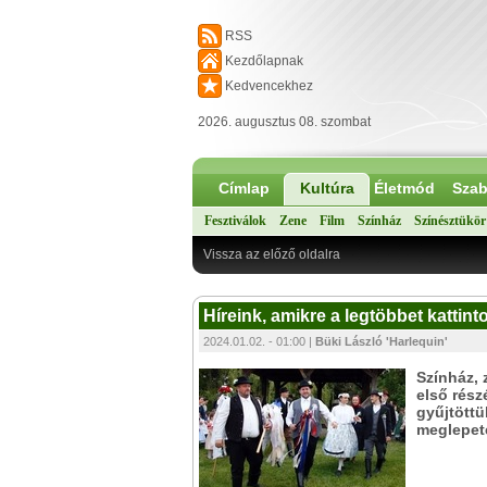
RSS
Kezdőlapnak
Kedvencekhez
2026. augusztus 08. szombat
Címlap
Kultúra
Életmód
Szab
Fesztiválok
Zene
Film
Színház
Színésztükör
Vissza az előző oldalra
Híreink, amikre a legtöbbet kattintot
2024.01.02. - 01:00 |
Büki László 'Harlequin'
Színház, 
első rész
gyűjtöttü
meglepeté