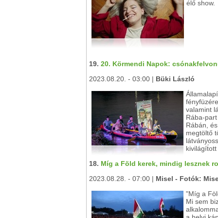
élő show.
19.
20. Körmendi Napok: csónakfelvonul
2023.08.20. - 03:00 |
Büki László
Államalap
fényfüzére
valamint l
Rába-part 
Rábán, és 
megtöltő t
látványossa
kivilágít́
18.
Míg a Föld kerek, mindig lesznek roc
2023.08.28. - 07:00 |
Misel - Fotók: Mis
"Míg a Föl
Mi sem biz
alkalommal
a helyi k