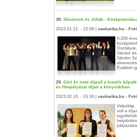
30.
Sándorok és Júliák - Középiskolás
2023.01.21. - 22:00 |
vaskarika.hu - Fot
A 200 évvel
középisko
Osztályok,
Sándor és
Sándor Sz
elnevezés
Évákból íg
29.
Góri és rumi díjeső a kreatív képal
és filmpályázat díjait a könyvtárban
2023.02.10. - 15:30 |
vaskarika.hu - Fot
Videóklip,
volt a díj
együttműkö
helytörtén
pályázatra