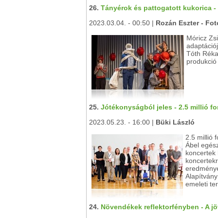
26.
Tányérok és pattogatott kukorica -
2023.03.04. - 00:50 |
Rozán Eszter - Fo
Móricz Zs
adaptáció
Tóth Réka
produkció
25.
Jótékonyságból jeles - 2.5 millió fo
2023.05.23. - 16:00 |
Büki László
2.5 millió 
Ábel egés
koncertek 
koncertek
eredménye
Alapítvány
emeleti t
24.
Növendékek reflektorfényben - A j