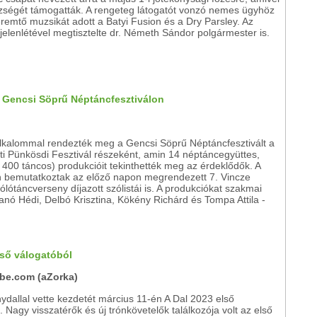
zségét támogatták. A rengeteg látogatót vonzó nemes ügyhöz
remtő muzsikát adott a Batyi Fusion és a Dry Parsley. Az
elenlétével megtisztelte dr. Németh Sándor polgármester is.
. Gencsi Söprű Néptáncfesztiválon
alkalommal rendezték meg a Gencsi Söprű Néptáncfesztivált a
i Pünkösdi Fesztivál részeként, amin 14 néptáncegyüttes,
 400 táncos) produkcióit tekinthették meg az érdeklődők. A
on bemutatkoztak az előző napon megrendezett 7. Vincze
lótáncverseny díjazott szólistái is. A produkciókat szakmai
tanó Hédi, Delbó Krisztina, Kökény Richárd és Tompa Attila -
lső válogatóból
ube.com (aZorka)
ydallal vette kezdetét március 11-én A Dal 2023 első
. Nagy visszatérők és új trónkövetelők találkozója volt az első