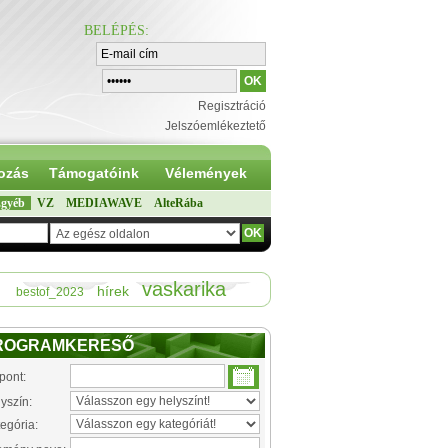
BELÉPÉS
:
Regisztráció
Jelszóemlékeztető
ozás
Támogatóink
Vélemények
gyéb
VZ
MEDIAWAVE
AlteRába
vaskarika
hírek
bestof_2023
ROGRAMKERESŐ
pont:
yszín:
egória: