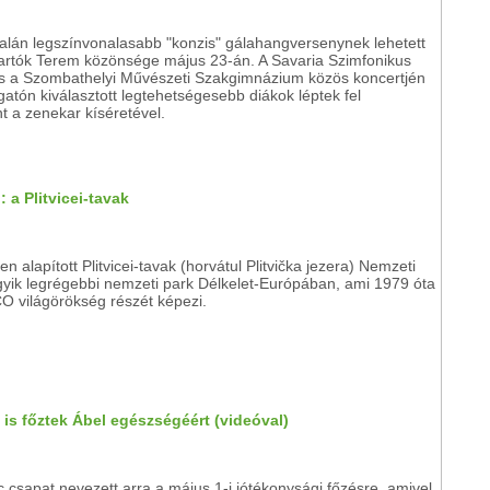
talán legszínvonalasabb "konzis" gálahangversenynek lehetett
Bartók Terem közönsége május 23-án. A Savaria Szimfonikus
s a Szombathelyi Művészeti Szakgimnázium közös koncertjén
gatón kiválasztott legtehetségesebb diákok léptek fel
nt a zenekar kíséretével.
 a Plitvicei-tavak
n alapított Plitvicei-tavak (horvátul Plitvička jezera) Nemzeti
gyik legrégebbi nemzeti park Délkelet-Európában, ami 1979 óta
 világörökség részét képezi.
s főztek Ábel egészségéért (videóval)
c csapat nevezett arra a május 1-i jótékonysági főzésre, amivel