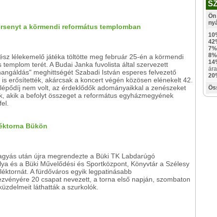
S
Ön 
ny
ersenyt a körmendi református templomban
10
42
7%
8%
nész lélekemelő játéka töltötte meg február 25-én a körmendi
14
 templom terét. A Budai Janka fuvolista által szervezett
ára
hangáldás" meghittségét Szabadi István esperes felvezető
20
 is erősítették, akárcsak a koncert végén közösen elénekelt 42.
elépődíj nem volt, az érdeklődők adományaikkal a zenészeket
Ös
k, akik a befolyt összeget a református egyházmegyének
fel.
mléktorna Bükön
hagyás után újra megrendezte a Büki TK Labdarúgó
lya és a Büki Művelődési és Sportközpont, Könyvtár a Szélesy
éktornát. A fürdőváros egyik legpatinásabb
ezvényére 20 csapat nevezett, a torna első napján, szombaton
küzdelmeit láthatták a szurkolók.