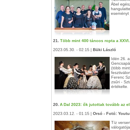
Ábel egés
hangulatte
eseményt j
21.
Több mint 400 táncos ropta a XXVI
2023.05.30. - 02:15 |
Büki László
Idén 26. 
Gencsapát
(több mint
fesztivál
Ferenc Szó
zsűri - Sz
értékelte.
20.
A Dal 2023: ők jutottak tovább az e
2023.03.12. - 01:15 |
Orsó - Fotó: Yout
Tíz versen
válogatója