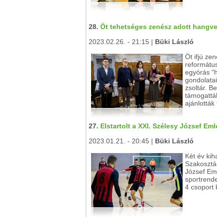
28.
Öt tehetséges zenész adott hangv
2023.02.26. - 21:15 |
Büki László
Öt ifjú ze
református
egyórás "
gondolatai
zsoltár. B
támogattá
ajánlották 
27.
Elstartolt a XXI. Szélesy József E
2023.01.21. - 20:45 |
Büki László
Két év ki
Szakosztá
József Eml
sportrend
4 csoport 