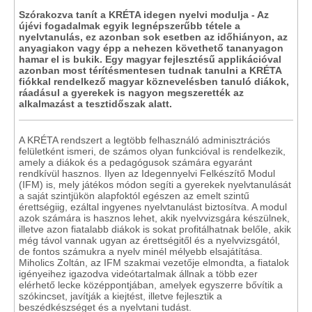
Szórakozva tanít a KRÉTA idegen nyelvi modulja - Az
újévi fogadalmak egyik legnépszerűbb tétele a
nyelvtanulás, ez azonban sok esetben az időhiányon, az
anyagiakon vagy épp a nehezen követhető tananyagon
hamar el is bukik. Egy magyar fejlesztésű applikációval
azonban most térítésmentesen tudnak tanulni a KRÉTA
fiókkal rendelkező magyar köznevelésben tanuló diákok,
ráadásul a gyerekek is nagyon megszerették az
alkalmazást a tesztidőszak alatt.
A KRÉTA rendszert a legtöbb felhasználó adminisztrációs
felületként ismeri, de számos olyan funkcióval is rendelkezik,
amely a diákok és a pedagógusok számára egyaránt
rendkívül hasznos. Ilyen az Idegennyelvi Felkészítő Modul
(IFM) is, mely játékos módon segíti a gyerekek nyelvtanulását
a saját szintjükön alapfoktól egészen az emelt szintű
érettségiig, ezáltal ingyenes nyelvtanulást biztosítva. A modul
azok számára is hasznos lehet, akik nyelvvizsgára készülnek,
illetve azon fiatalabb diákok is sokat profitálhatnak belőle, akik
még távol vannak ugyan az érettségitől és a nyelvvizsgától,
de fontos számukra a nyelv minél mélyebb elsajátítása.
Miholics Zoltán, az IFM szakmai vezetője elmondta, a fiatalok
igényeihez igazodva videótartalmak állnak a több ezer
elérhető lecke középpontjában, amelyek egyszerre bővítik a
szókincset, javítják a kiejtést, illetve fejlesztik a
beszédkészséget és a nyelvtani tudást.