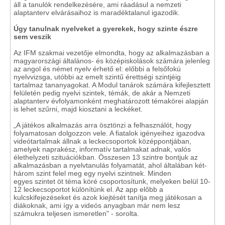
áll a tanulók rendelkezésére, ami ráadásul a nemzeti
alaptanterv elvárásaihoz is maradéktalanul igazodik.
Úgy tanulnak nyelveket a gyerekek, hogy szinte észre
sem veszik
Az IFM szakmai vezetője elmondta, hogy az alkalmazásban a
magyarországi általános- és középiskolások számára jelenleg
az angol és német nyelv érhető el: előbbi a felsőfokú
nyelvvizsga, utóbbi az emelt szintű érettségi szintjéig
tartalmaz tananyagokat. A Modul tanárok számára kifejlesztett
felületén pedig nyelvi szintek, témák, de akár a Nemzeti
alaptanterv évfolyamonként meghatározott témakörei alapján
is lehet szűrni, majd kiosztani a leckéket.
„A játékos alkalmazás arra ösztönzi a felhasználót, hogy
folyamatosan dolgozzon vele. A fiatalok igényeihez igazodva
videótartalmak állnak a leckecsoportok középpontjában,
amelyek naprakész, informatív tartalmakat adnak, valós
élethelyzeti szituációkban. Összesen 13 szintre bontjuk az
alkalmazásban a nyelvtanulás folyamatát, ahol általában két-
három szint felel meg egy nyelvi szintnek. Minden
egyes szintet öt téma köré csoportosítunk, melyeken belül 10-
12 leckecsoportot különítünk el. Az app előbb a
kulcskifejezéseket és azok kiejtését tanítja meg játékosan a
diákoknak, ami így a videós anyagban már nem lesz
számukra teljesen ismeretlen" - sorolta.