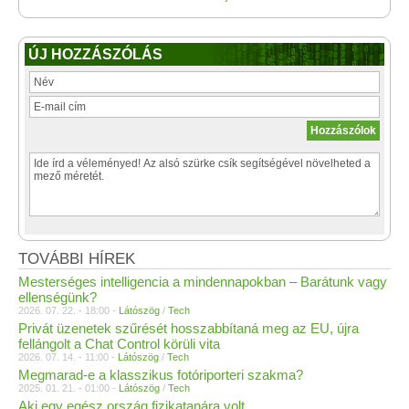
ÚJ HOZZÁSZÓLÁS
TOVÁBBI HÍREK
Mesterséges intelligencia a mindennapokban – Barátunk vagy
ellenségünk?
2026. 07. 22. - 18:00 -
Látószög
/
Tech
Privát üzenetek szűrését hosszabbítaná meg az EU, újra
fellángolt a Chat Control körüli vita
2026. 07. 14. - 11:00 -
Látószög
/
Tech
Megmarad-e a klasszikus fotóriporteri szakma?
2025. 01. 21. - 01:00 -
Látószög
/
Tech
Aki egy egész ország fizikatanára volt