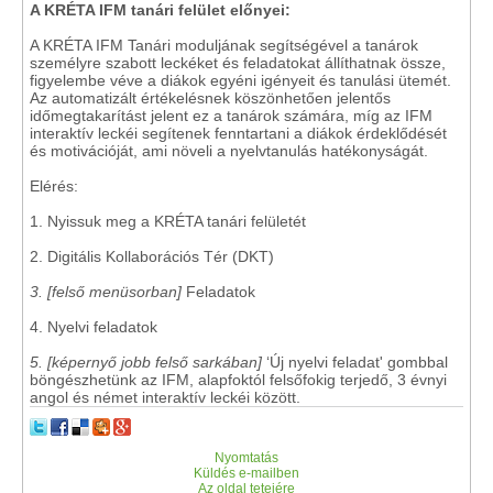
A KRÉTA IFM tanári felület előnyei:
A KRÉTA IFM Tanári moduljának segítségével a tanárok
személyre szabott leckéket és feladatokat állíthatnak össze,
figyelembe véve a diákok egyéni igényeit és tanulási ütemét.
Az automatizált értékelésnek köszönhetően jelentős
időmegtakarítást jelent ez a tanárok számára, míg az IFM
interaktív leckéi segítenek fenntartani a diákok érdeklődését
és motivációját, ami növeli a nyelvtanulás hatékonyságát.
Elérés:
1. Nyissuk meg a KRÉTA tanári felületét
2. Digitális Kollaborációs Tér (DKT)
3. [felső menüsorban]
Feladatok
4. Nyelvi feladatok
5. [képernyő jobb felső sarkában]
‘Új nyelvi feladat' gombbal
böngészhetünk az IFM, alapfoktól felsőfokig terjedő, 3 évnyi
angol és német interaktív leckéi között.
Nyomtatás
Küldés e-mailben
Az oldal tetejére