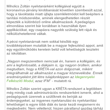
Miholics Zoltán nyelvtanárként kollégáival együtt a
koronavírus-járvány kirobbanását követően szembesült azzal,
hogy a távoktatás miatt újfajta szemléletmódot kell beépíteni a
tanítási módszerekbe, aminek elengedhetetlen részét
képezték a különböző online alkalmazások. A pedagógus
elmondása szerint bár korábban is használtak ilyen
applikációkat, egy csapásra nagyobb szükség lett rájuk és
nélkülözhetetlenné váltak.
A pécsi nyelvtanárnak nem sokkal később egy
továbbképzésen mutatták be a magyar fejlesztésű appot, amit
egy együttműködés keretein belül volt lehetőségük tesztelni
az iskolában.
„
Nagyon megszerettem nemcsak én, hanem a kollégáim, és
ami a legfontosabb, a diákjaim is, így nagyon örültem, amikor
megtudtam, hogy a KRÉTA-val azon dolgoznak, miként
integrálhatnák az alkalmazást a magyar köznevelésbe. Ennek
eredményeként jött létre tulajdonképpen az
Idegennyelvi
Felkészítő Modul
, azaz IFM
" - mutatott rá.
Miholics Zoltán szerint ugyan a KRÉTA rendszert a legtöbben
még mindig csak adminisztrációs rendszerként ismerik, ahol a
pedagógusok üzennek a szülőknek és beírják az
érdemjegyeket, az ingyenes nyelvtanulási és nyelvtanítási
lehetőséget is egyre több diák és tanár kezdi megismerni és
megkedvelni. Nem véletlenül, hiszen páratlanul gazdag tárház