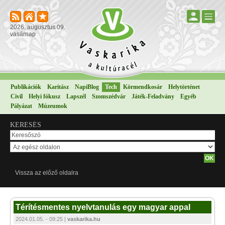
2026. augusztus 09.
vasárnap
Publikációk
Karitász
NapiBlog
Tech
Körmendkosár
Helytörténet
Civil
Helyi fókusz
Lapszél
Szomszédvár
Játék-Feladvány
Egyéb
Pályázat
Múzeumok
KERESÉS
Vissza az előző oldalra
Térítésmentes nyelvtanulás egy magyar appal
2024.01.05. - 09:25 |
vaskarika.hu