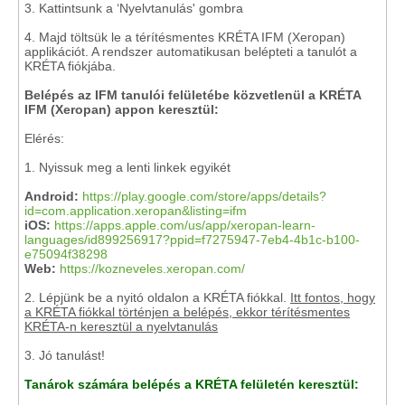
3. Kattintsunk a ‘Nyelvtanulás' gombra
4. Majd töltsük le a térítésmentes KRÉTA IFM (Xeropan)
applikációt. A rendszer automatikusan belépteti a tanulót a
KRÉTA fiókjába.
Belépés az IFM tanulói felületébe közvetlenül a KRÉTA
IFM (Xeropan) appon keresztül:
Elérés:
1. Nyissuk meg a lenti linkek egyikét
Android:
https://play.google.com/store/apps/details?
id=com.application.xeropan&listing=ifm
iOS:
https://apps.apple.com/us/app/xeropan-learn-
languages/id899256917?ppid=f7275947-7eb4-4b1c-b100-
e75094f38298
Web:
https://kozneveles.xeropan.com/
2. Lépjünk be a nyitó oldalon a KRÉTA fiókkal.
Itt fontos, hogy
a KRÉTA fiókkal történjen a belépés, ekkor térítésmentes
KRÉTA-n keresztül a nyelvtanulás
3. Jó tanulást!
Tanárok számára belépés a KRÉTA felületén keresztül: