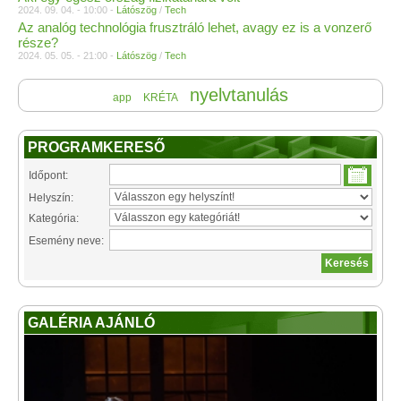
2024. 09. 04. - 10:00 -
Látószög
/
Tech
Az analóg technológia frusztráló lehet, avagy ez is a vonzerő
része?
2024. 05. 05. - 21:00 -
Látószög
/
Tech
nyelvtanulás
app
KRÉTA
PROGRAMKERESŐ
Időpont:
Helyszín:
Kategória:
Esemény neve:
GALÉRIA AJÁNLÓ