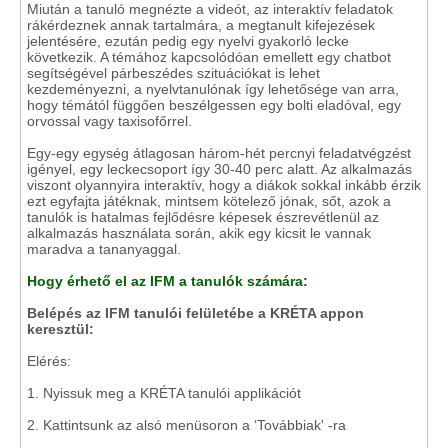
Miután a tanuló megnézte a videót, az interaktív feladatok
rákérdeznek annak tartalmára, a megtanult kifejezések
jelentésére, ezután pedig egy nyelvi gyakorló lecke
következik. A témához kapcsolódóan emellett egy chatbot
segítségével párbeszédes szituációkat is lehet
kezdeményezni, a nyelvtanulónak így lehetősége van arra,
hogy témától függően beszélgessen egy bolti eladóval, egy
orvossal vagy taxisofőrrel.
Egy-egy egység átlagosan három-hét percnyi feladatvégzést
igényel, egy leckecsoport így 30-40 perc alatt. Az alkalmazás
viszont olyannyira interaktív, hogy a diákok sokkal inkább érzik
ezt egyfajta játéknak, mintsem kötelező jónak, sőt, azok a
tanulók is hatalmas fejlődésre képesek észrevétlenül az
alkalmazás használata során, akik egy kicsit le vannak
maradva a tananyaggal.
Hogy érhető el az IFM a tanulók számára:
Belépés az IFM tanulói felületébe a KRÉTA appon
keresztül:
Elérés:
1. Nyissuk meg a KRÉTA tanulói applikációt
2. Kattintsunk az alsó menüsoron a ‘Továbbiak' -ra