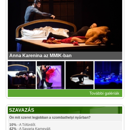
Anna Karenina az MMIK-ban
További galériák
SZAVAZÁS
Ön mit szeret legjobban a szombathelyi nyárban?
10%
- A Tófürdőt.
42%
- A Savaria Karnevált.