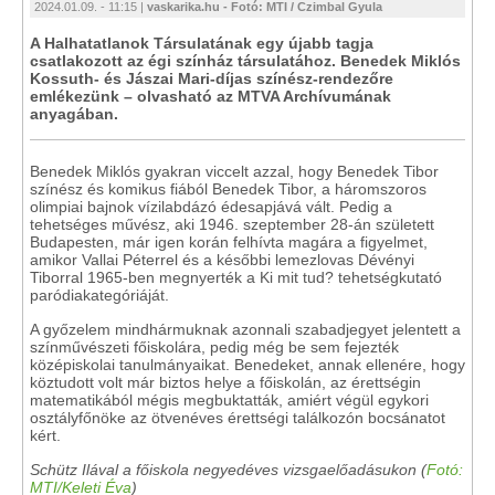
2024.01.09. - 11:15 |
vaskarika.hu - Fotó: MTI / Czimbal Gyula
A Halhatatlanok Társulatának egy újabb tagja
csatlakozott az égi színház társulatához. Benedek Miklós
Kossuth- és Jászai Mari-díjas színész-rendezőre
emlékezünk – olvasható az MTVA Archívumának
anyagában.
Benedek Miklós gyakran viccelt azzal, hogy Benedek Tibor
színész és komikus fiából Benedek Tibor, a háromszoros
olimpiai bajnok vízilabdázó édesapjává vált. Pedig a
tehetséges művész, aki 1946. szeptember 28-án született
Budapesten, már igen korán felhívta magára a figyelmet,
amikor Vallai Péterrel és a későbbi lemezlovas Dévényi
Tiborral 1965-ben megnyerték a Ki mit tud? tehetségkutató
paródiakategóriáját.
A győzelem mindhármuknak azonnali szabadjegyet jelentett a
színművészeti főiskolára, pedig még be sem fejezték
középiskolai tanulmányaikat. Benedeket, annak ellenére, hogy
köztudott volt már biztos helye a főiskolán, az érettségin
matematikából mégis megbuktatták, amiért végül egykori
osztályfőnöke az ötvenéves érettségi találkozón bocsánatot
kért.
Schütz Ilával a főiskola negyedéves vizsgaelőadásukon (
Fotó:
MTI/Keleti Éva
)