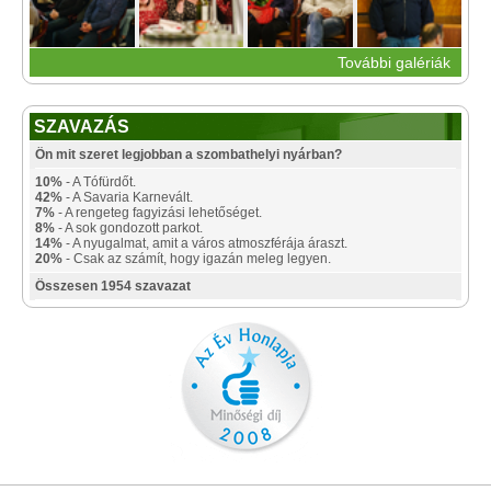
További galériák
SZAVAZÁS
Ön mit szeret legjobban a szombathelyi nyárban?
10%
- A Tófürdőt.
42%
- A Savaria Karnevált.
7%
- A rengeteg fagyizási lehetőséget.
8%
- A sok gondozott parkot.
14%
- A nyugalmat, amit a város atmoszférája áraszt.
20%
- Csak az számít, hogy igazán meleg legyen.
Összesen 1954 szavazat