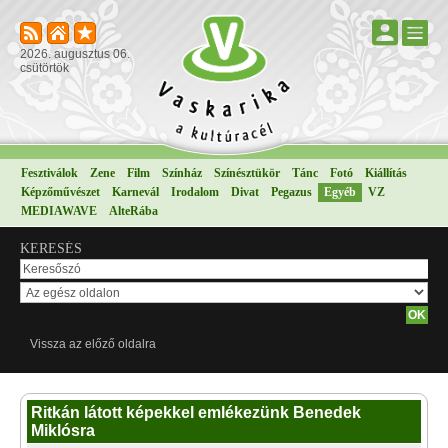
2026. augusztus 06.
csütörtök
Fesztiválok
Zene
Film
Színház
Színésztükör
Tánc
Fotó
Kiállítás
Képzőművészet
Karnevál
Irodalom
Divat
Pegazus
Egyéb
VZ
MEDIAWAVE
AlteRába
KERESÉS
Vissza az előző oldalra
Ritkán látott képekkel emlékezünk Benedek
Miklósra