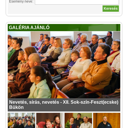
Esemény neve:
GALÉRIA AJÁNLÓ
Nevetés, sírás, nevetés - XII. Sok-szín-Feszt(ecske)
Bükön