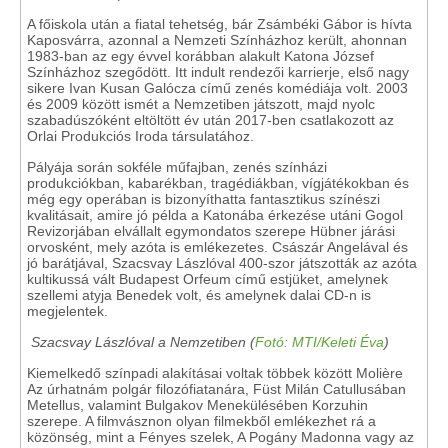
A főiskola után a fiatal tehetség, bár Zsámbéki Gábor is hívta
Kaposvárra, azonnal a Nemzeti Színházhoz került, ahonnan
1983-ban az egy évvel korábban alakult Katona József
Színházhoz szegődött. Itt indult rendezői karrierje, első nagy
sikere Ivan Kusan Galócza című zenés komédiája volt. 2003
és 2009 között ismét a Nemzetiben játszott, majd nyolc
szabadúszóként eltöltött év után 2017-ben csatlakozott az
Orlai Produkciós Iroda társulatához.
Pályája során sokféle műfajban, zenés színházi
produkciókban, kabarékban, tragédiákban, vígjátékokban és
még egy operában is bizonyíthatta fantasztikus színészi
kvalitásait, amire jó példa a Katonába érkezése utáni Gogol
Revizorjában elvállalt egymondatos szerepe Hübner járási
orvosként, mely azóta is emlékezetes. Császár Angelával és
jó barátjával, Szacsvay Lászlóval 400-szor játszották az azóta
kultikussá vált Budapest Orfeum című estjüket, amelynek
szellemi atyja Benedek volt, és amelynek dalai CD-n is
megjelentek.
Szacsvay Lászlóval a Nemzetiben (
Fotó: MTI/Keleti Éva
)
Kiemelkedő színpadi alakításai voltak többek között Molière
Az úrhatnám polgár filozófiatanára, Füst Milán Catullusában
Metellus, valamint Bulgakov Menekülésében Korzuhin
szerepe. A filmvásznon olyan filmekből emlékezhet rá a
közönség, mint a Fényes szelek, A Pogány Madonna vagy az