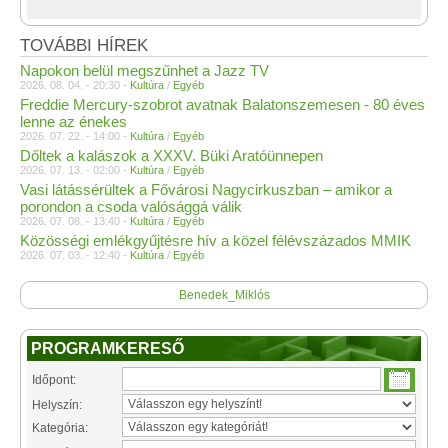
TOVÁBBI HÍREK
Napokon belül megszűnhet a Jazz TV
2026. 08. 04. - 20:30 -
Kultúra
/
Egyéb
Freddie Mercury-szobrot avatnak Balatonszemesen - 80 éves
lenne az énekes
2026. 07. 22. - 14:00 -
Kultúra
/
Egyéb
Dőltek a kalászok a XXXV. Büki Aratóünnepen
2026. 07. 13. - 02:00 -
Kultúra
/
Egyéb
Vasi látássérültek a Fővárosi Nagycirkuszban – amikor a
porondon a csoda valósággá válik
2026. 07. 08. - 13:40 -
Kultúra
/
Egyéb
Közösségi emlékgyűjtésre hív a közel félévszázados MMIK
2026. 07. 03. - 12:40 -
Kultúra
/
Egyéb
Benedek_Miklós
PROGRAMKERESŐ
Időpont:
Helyszín:
Kategória: