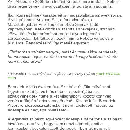
Akli Miklós, de 2005-ben feltűnt Kertész Imre irodalmi Nobel-
díjas regényének filmváltozatában, a Sorstalanságban is.
Ikonikus rajzfilmek karaktereit is megszólaltatta az évek során,
ő volt például a Vukban Sut, a farkatlan róka, a
Macskafogóban Fritz Teufel és Sikló Simi az Erdő
kapitányában. A televízióban számtalan tévéjáték, színházi
közvetítés és kabaréműsor mellett olyan legendás
sorozatokban láthatták a nézők, mint a Fekete város és a
Kisváros. Rendezéseiről így mesélt egyszer:
„Elsősorban színész vagyok, tehát én csak akkor rendezek,
ha mondjuk... igen, ha én is szeretnék vagy felkérnek rá, és
nem mindenáron."
Füst Milán Catullus című drámájában Olsavszky Évával (
Fotó: MTI/Földi
Imre
)
Benedek Miklós éveken át a Színház- és Filmművészeti
Egyetem oktatója volt, és ebben a pozíciójában is
szívügyének tekintette a két világháború közötti könnyed
zenés műfaj értékeinek megőrzését. Kisebbik fia, Benedek
Albert rendezőasszisztensként nem távolodott messze az
édesapa és nagyapa hivatásától.
A legendás színészt egyébként édesapja bátorította a színészi
hivatásra, remélve, hogy fia mindazt elérheti, amit a
komikusként beskatulyázott Benedek Tibornak nem volt