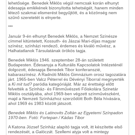
lehetősége. Benedek Miklós végül nemcsak korán elhunyt
édesapja emlékének bizonyította tehetségét, hanem minden
létező szakmai elismerést begyűjtött, és a közönség nem
szűnő szeretetét is elnyerte.
***
Január 9-én elhunyt Benedek Miklós, a Nemzet Színésze
címmel kitüntetett, Kossuth- és Jászai Mari-díjas magyar
színész, színházi rendező, érdemes és kiváló művész, a
Halhatatlanok Társulatának örökös tagja.
Benedek Miklós 1946. szeptember 28-án született
Budapesten. Édesanyja a Kulturális Kapcsolatok Intézeténél
dolgozott, édesapja Benedek Tibor konferanszié,
kabaraszínész. A Radnóti Miklós Gimnázium orosz tagozatára
járt. 1965-ben Valcz Péterrel és Dévényi Tiborral megnyerték
a
Ki mit tud?
paródia kategóriáját. Már az érettségi előtt
felvették a Színház- és Filmművészeti Főiskolára Szinetár
Miklós osztályába, ahol 1969-ben végzett színművészként,
majd a Nemzeti Színházhoz szerződött Both Béla hívására,
ahol 1969 és 1983 között játszott.
Benedek Miklós és Latinovits Zoltán az Egyetemi Színpadon
1970-ben. Fotó: Fortepan / Kádas Tibor
A Katona József Színház alapító tagja volt, itt készítette első
rendezését, a
Galóczá
t. Szellemi atyja volt a mintegy