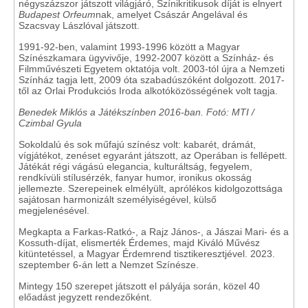
négyszázszor játszott világjáró, Színikritikusok díját is elnyert
Budapest Orfeum
nak, amelyet Császár Angelával és
Szacsvay Lászlóval játszott.
1991-92-ben, valamint 1993-1996 között a Magyar
Színészkamara ügyvivője, 1992-2007 között a Színház- és
Filmművészeti Egyetem oktatója volt. 2003-tól újra a Nemzeti
Színház tagja lett, 2009 óta szabadúszóként dolgozott. 2017-
től az Orlai Produkciós Iroda alkotóközösségének volt tagja.
Benedek Miklós a Játékszínben 2016-ban. Fotó: MTI /
Czimbal Gyula
Sokoldalú és sok műfajú színész volt: kabarét, drámát,
vígjátékot, zenéset egyaránt játszott, az Operában is fellépett.
Játékát régi vágású elegancia, kulturáltság, fegyelem,
rendkívüli stílusérzék, fanyar humor, ironikus okosság
jellemezte. Szerepeinek elmélyült, aprólékos kidolgozottsága
sajátosan harmonizált személyiségével, külső
megjelenésével.
Megkapta a Farkas-Ratkó-, a Rajz János-, a Jászai Mari- és a
Kossuth-díjat, elismerték Érdemes, majd Kiváló Művész
kitüntetéssel, a Magyar Érdemrend tisztikeresztjével. 2023.
szeptember 6-án lett a Nemzet Színésze.
Mintegy 150 szerepet játszott el pályája során, közel 40
előadást jegyzett rendezőként.