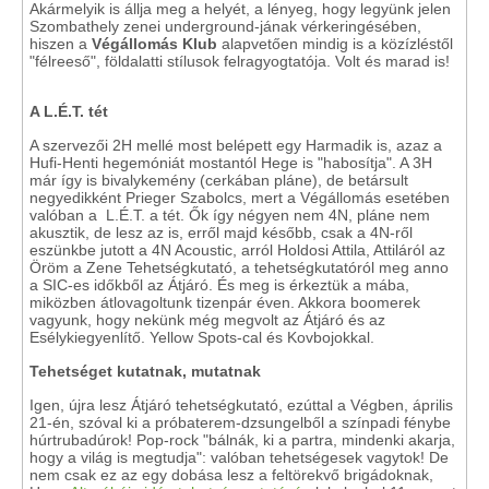
Akármelyik is állja meg a helyét, a lényeg, hogy legyünk jelen
Szombathely zenei underground-jának vérkeringésében,
hiszen a
Végállomás Klub
alapvetően mindig is a közízléstől
"félreeső", földalatti stílusok felragyogtatója. Volt és marad is!
A L.É.T. tét
A szervezői 2H mellé most belépett egy Harmadik is, azaz a
Hufi-Henti hegemóniát mostantól Hege is "habosítja". A 3H
már így is bivalykemény (cerkában pláne), de betársult
negyedikként Prieger Szabolcs, mert a Végállomás esetében
valóban a L.É.T. a tét. Ők így négyen nem 4N, pláne nem
akusztik, de lesz az is, erről majd később, csak a 4N-ről
eszünkbe jutott a 4N Acoustic, arról Holdosi Attila, Attiláról az
Öröm a Zene Tehetségkutató, a tehetségkutatóról meg anno
a SIC-es időkből az Átjáró. És meg is érkeztük a mába,
miközben átlovagoltunk tizenpár éven. Akkora boomerek
vagyunk, hogy nekünk még megvolt az Átjáró és az
Esélykiegyenlítő. Yellow Spots-cal és Kovbojokkal.
Tehetséget kutatnak, mutatnak
Igen, újra lesz Átjáró tehetségkutató, ezúttal a Végben, április
21-én, szóval ki a próbaterem-dzsungelből a színpadi fénybe
húrtrubadúrok! Pop-rock "bálnák, ki a partra, mindenki akarja,
hogy a világ is megtudja": valóban tehetségesek vagytok! De
nem csak ez az egy dobása lesz a feltörekvő brigádoknak,