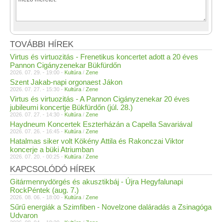
TOVÁBBI HÍREK
Virtus és virtuozitás - Frenetikus koncertet adott a 20 éves
Pannon Cigányzenekar Bükfürdőn
2026. 07. 29. - 19:00 -
Kultúra
/
Zene
Szent Jakab-napi orgonaest Jákon
2026. 07. 27. - 15:30 -
Kultúra
/
Zene
Virtus és virtuozitás - A Pannon Cigányzenekar 20 éves
jubileumi koncertje Bükfürdőn (júl. 28.)
2026. 07. 27. - 14:30 -
Kultúra
/
Zene
Haydneum Koncertek Eszterházán a Capella Savariával
2026. 07. 26. - 16:45 -
Kultúra
/
Zene
Hatalmas siker volt Kökény Attila és Rakonczai Viktor
koncerje a büki Atriumban
2026. 07. 20. - 00:25 -
Kultúra
/
Zene
KAPCSOLÓDÓ HÍREK
Gitármennydörgés és akusztikbáj - Újra Hegyfalunapi
RockPéntek (aug. 7.)
2026. 08. 06. - 18:00 -
Kultúra
/
Zene
Sűrű energiák a Szimfiben - Novelzone daláradás a Zsinagóga
Udvaron