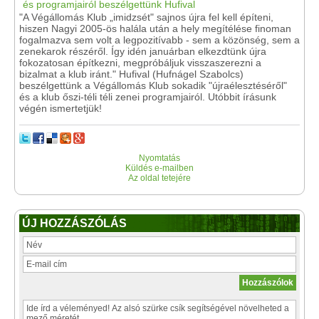
"A Végállomás Klub „imidzsét" sajnos újra fel kell építeni,
hiszen Nagyi 2005-ös halála után a hely megítélése finoman
fogalmazva sem volt a legpozitívabb - sem a közönség, sem a
zenekarok részéről. Így idén januárban elkezdtünk újra
fokozatosan építkezni, megpróbáljuk visszaszerezni a
bizalmat a klub iránt." Hufival (Hufnágel Szabolcs)
beszélgettünk a Végállomás Klub sokadik "újraélesztéséről"
és a klub őszi-téli téli zenei programjairól. Utóbbit írásunk
végén ismertetjük!
Nyomtatás
Küldés e-mailben
Az oldal tetejére
ÚJ HOZZÁSZÓLÁS