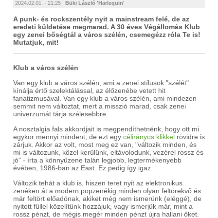
2024.02.01. - 21:25 |
Büki László 'Harlequin'
A punk- és rockszentély nyit a mainstream felé, de az
eredeti küldetése megmarad. A 30 éves Végállomás Klub
egy zenei bőségtál a város szélén, csemegézz róla Te is!
Mutatjuk, mit!
Klub a város szélén
Van egy klub a város szélén, ami a zenei stílusok "szélét"
kínálja értő szelektálással, az élőzenébe vetett hit
fanatizmusával. Van egy klub a város szélén, ami mindezen
semmit nem változtat, mert a misszió marad, csak zenei
univerzumát tárja szélesebbre.
A nosztalgia fals akkordjait is megpendíthetnénk, hogy ott mi
egykor mennyi mindent, de ezt egy
célirányos klikkel
rövidre is
zárjuk. Akkor az volt, most meg ez van, "változik minden, és
mi is változunk, közel kerülünk, eltávolodunk, vezérel rossz és
jó" - írta a könnyűzene talán legjobb, legtermékenyebb
évében, 1986-ban az East. Ez pedig így igaz.
Változik tehát a klub is, hiszen teret nyit az elektronikus
zenéken át a modern popzenékig minden olyan feltörekvő és
már feltört előadónak, akiket még nem ismerünk (eléggé), de
nyitott füllel közelítünk hozzájuk, vagy ismerjük már, mint a
rossz pénzt, de mégis megér minden pénzt újra hallani őket.