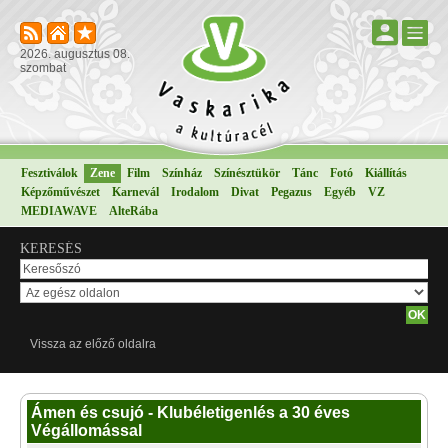
2026. augusztus 08.
szombat
Fesztiválok
Zene
Film
Színház
Színésztükör
Tánc
Fotó
Kiállítás
Képzőművészet
Karnevál
Irodalom
Divat
Pegazus
Egyéb
VZ
MEDIAWAVE
AlteRába
KERESÉS
Vissza az előző oldalra
Ámen és csujó - Klubéletigenlés a 30 éves
Végállomással