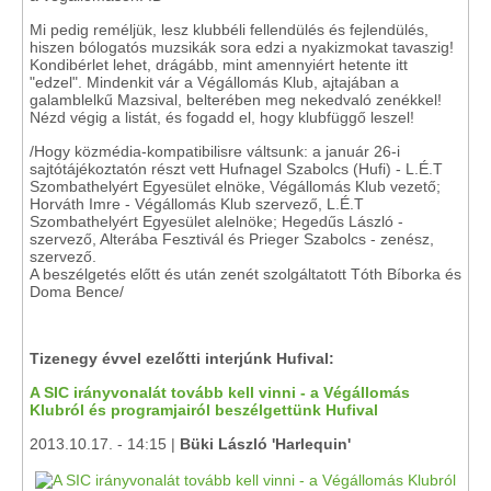
Mi pedig reméljük, lesz klubbéli fellendülés és fejlendülés,
hiszen bólogatós muzsikák sora edzi a nyakizmokat tavaszig!
Kondibérlet lehet, drágább, mint amennyiért hetente itt
"edzel". Mindenkit vár a Végállomás Klub, ajtajában a
galamblelkű Mazsival, belterében meg nekedvaló zenékkel!
Nézd végig a listát, és fogadd el, hogy klubfüggő leszel!
/Hogy közmédia-kompatibilisre váltsunk: a január 26-i
sajtótájékoztatón részt vett Hufnagel Szabolcs (Hufi) - L.É.T
Szombathelyért Egyesület elnöke, Végállomás Klub vezető;
Horváth Imre - Végállomás Klub szervező, L.É.T
Szombathelyért Egyesület alelnöke; Hegedűs László -
szervező, Alterába Fesztivál és Prieger Szabolcs - zenész,
szervező.
A beszélgetés előtt és után zenét szolgáltatott Tóth Bíborka és
Doma Bence/
Tizenegy évvel ezelőtti interjúnk Hufival:
A SIC irányvonalát tovább kell vinni - a Végállomás
Klubról és programjairól beszélgettünk Hufival
2013.10.17. - 14:15 |
Büki László 'Harlequin'