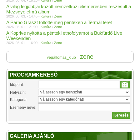
2026. 08. 04. - 18:20 -
Kultúra
/
Zene
A világ legjobbjai között nemzetközi elismerésben részesült a
Mezsgye című album
2026. 08. 03. - 14:45 -
Kultúra
/
Zene
A Parno Graszt töltötte meg pénteken a Termál teret
2026. 08. 01. - 21:00 -
Kultúra
/
Zene
A Koprive nyitotta a pénteki etnofolyamot a Bükfürdő Live
Weekenden
2026. 08. 01. - 16:00 -
Kultúra
/
Zene
zene
végállomás_klub
PROGRAMKERESŐ
Időpont:
Helyszín:
Kategória:
Esemény neve:
GALÉRIA AJÁNLÓ