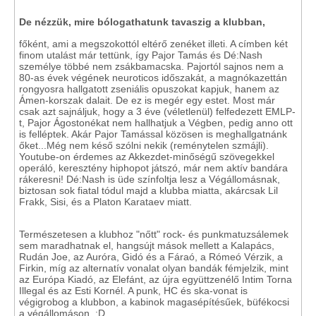
De nézzük, mire bólogathatunk tavaszig a klubban,
főként, ami a megszokottól eltérő zenéket illeti. A címben két
finom utalást már tettünk, így Pajor Tamás és Dé:Nash
személye többé nem zsákbamacska. Pajortól sajnos nem a
80-as évek végének neuroticos időszakát, a magnókazettán
rongyosra hallgatott zseniális opuszokat kapjuk, hanem az
Ámen-korszak dalait. De ez is megér egy estet. Most már
csak azt sajnáljuk, hogy a 3 éve (véletlenül) felfedezett EMLP-
t, Pajor Ágostonékat nem hallhatjuk a Végben, pedig anno ott
is felléptek. Akár Pajor Tamással közösen is meghallgatnánk
őket...Még nem késő szólni nekik (reménytelen szmájli).
Youtube-on érdemes az Akkezdet-minőségű szövegekkel
operáló, keresztény hiphopot játszó, már nem aktív bandára
rákeresni! Dé:Nash is üde színfoltja lesz a Végállomásnak,
biztosan sok fiatal tódul majd a klubba miatta, akárcsak Lil
Frakk, Sisi, és a Platon Karataev miatt.
Természetesen a klubhoz "nőtt" rock- és punkmatuzsálemek
sem maradhatnak el, hangsújt mások mellett a Kalapács,
Rudán Joe, az Auróra, Gidó és a Fáraó, a Rómeó Vérzik, a
Firkin, míg az alternatív vonalat olyan bandák fémjelzik, mint
az Európa Kiadó, az Elefánt, az újra együttzenélő Intim Torna
Illegal és az Esti Kornél. A punk, HC és ska-vonat is
végigrobog a klubbon, a kabinok magasépítésűek, büfékocsi
a végállomáson. :D