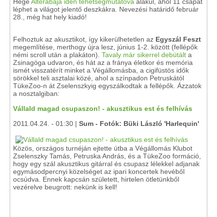
Hege
Alterábája idén tehetségmutatóvá
alakul, ahol 11 csapat
léphet a világot jelentő deszkákra. Nevezési határidő február
28., még hat hely kiadó!
Felhoztuk az akusztikot, így kikerülhetetlen az
Egyszál Feszt
megemlítése, merthogy újra lesz, június 1-2. között (fellépők
némi scroll után a plakáton).
Tavaly már sikerrel debütált
a
Zsinagóga udvaron, és hát az a fránya életkor és memória
ismét visszatérít minket a Végállomásba, a cigifüstös idők
sörökkel teli asztalai közé, ahol a színpadon Petruskától
TükeZoo-n át Zselenszkyig egyszálkodtak a fellépők. Ázzatok
a nosztalgiban:
Vállald magad csupaszon! - akusztikus est és felhívás
2011.04.24. - 01:30 |
Sum - Fotók: Büki László 'Harlequin'
Közös, országos turnéján ejtette útba a Végállomás Klubot
Zselenszky Tamás, Petruska András, és a TükeZoo formáció,
hogy egy szál akusztikus gitárral és csupasz lélekkel adjanak
egymásodpercnyi közelséget az ipari koncertek hevéből
ocsúdva. Ennek kapcsán született, hirtelen ötletünkből
vezérelve beugrott: nekünk is kell!