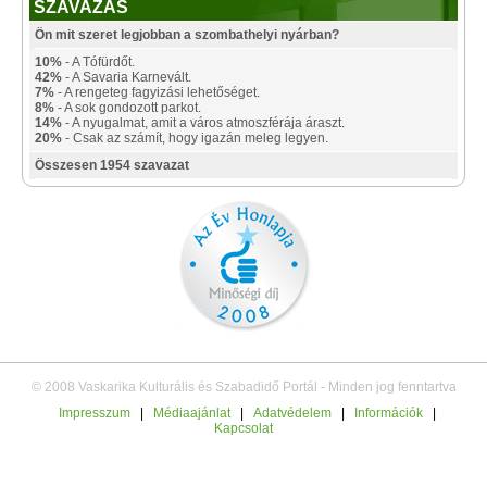
SZAVAZÁS
Ön mit szeret legjobban a szombathelyi nyárban?
10%
- A Tófürdőt.
42%
- A Savaria Karnevált.
7%
- A rengeteg fagyizási lehetőséget.
8%
- A sok gondozott parkot.
14%
- A nyugalmat, amit a város atmoszférája áraszt.
20%
- Csak az számít, hogy igazán meleg legyen.
Összesen 1954 szavazat
© 2008 Vaskarika Kulturális és Szabadidő Portál - Minden jog fenntartva
Impresszum
|
Médiaajánlat
|
Adatvédelem
|
Információk
|
Kapcsolat