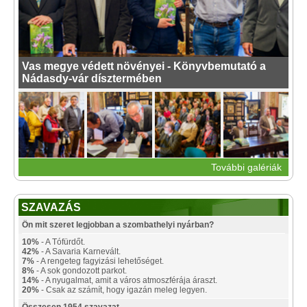
Vas megye védett növényei - Könyvbemutató a
Nádasdy-vár dísztermében
További galériák
SZAVAZÁS
Ön mit szeret legjobban a szombathelyi nyárban?
10%
- A Tófürdőt.
42%
- A Savaria Karnevált.
7%
- A rengeteg fagyizási lehetőséget.
8%
- A sok gondozott parkot.
14%
- A nyugalmat, amit a város atmoszférája áraszt.
20%
- Csak az számít, hogy igazán meleg legyen.