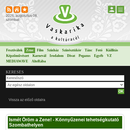
2026. augusztus 08.
szombat
Fesztiválok
Zene
Film
Színház
Színésztükör
Tánc
Fotó
Kiállítás
Képzőművészet
Karnevál
Irodalom
Divat
Pegazus
Egyéb
VZ
MEDIAWAVE
AlteRába
KERESÉS
Vissza az előző oldalra
Ismét Öröm a Zene! - Könnyűzenei tehetségkutató
Szombathelyen