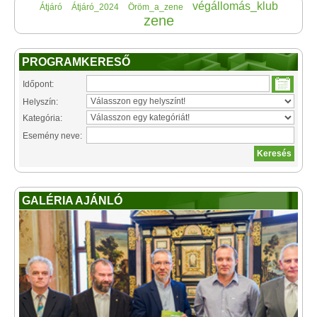
végállomás_klub
Átjáró
Átjáró_2024
Öröm_a_zene
zene
PROGRAMKERESŐ
Időpont:
Helyszín:
Kategória:
Esemény neve:
GALÉRIA AJÁNLÓ