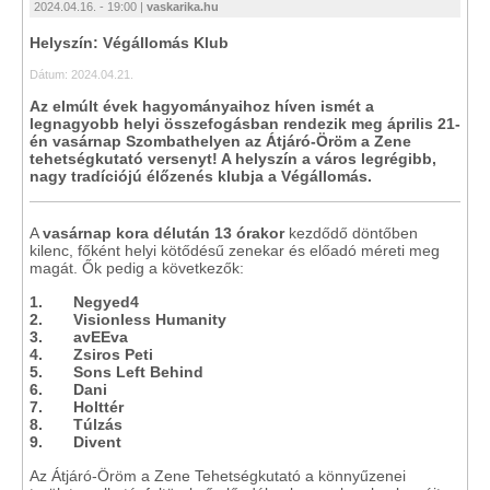
2024.04.16. - 19:00 |
vaskarika.hu
Helyszín: Végállomás Klub
Dátum: 2024.04.21.
Az elmúlt évek hagyományaihoz híven ismét a
legnagyobb helyi összefogásban rendezik meg április 21-
én vasárnap Szombathelyen az Átjáró-Öröm a Zene
tehetségkutató versenyt! A helyszín a város legrégibb,
nagy tradíciójú élőzenés klubja a Végállomás.
A
vasárnap kora délután 13 órakor
kezdődő döntőben
kilenc, főként helyi kötődésű zenekar és előadó méreti meg
magát. Ők pedig a következők:
1. Negyed4
2. Visionless Humanity
3. avEEva
4. Zsiros Peti
5. Sons Left Behind
6. Dani
7. Holttér
8. Túlzás
9. Divent
Az Átjáró-Öröm a Zene Tehetségkutató a könnyűzenei