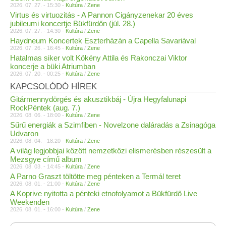
2026. 07. 27. - 15:30 -
Kultúra
/
Zene
Virtus és virtuozitás - A Pannon Cigányzenekar 20 éves
jubileumi koncertje Bükfürdőn (júl. 28.)
2026. 07. 27. - 14:30 -
Kultúra
/
Zene
Haydneum Koncertek Eszterházán a Capella Savariával
2026. 07. 26. - 16:45 -
Kultúra
/
Zene
Hatalmas siker volt Kökény Attila és Rakonczai Viktor
koncerje a büki Atriumban
2026. 07. 20. - 00:25 -
Kultúra
/
Zene
KAPCSOLÓDÓ HÍREK
Gitármennydörgés és akusztikbáj - Újra Hegyfalunapi
RockPéntek (aug. 7.)
2026. 08. 06. - 18:00 -
Kultúra
/
Zene
Sűrű energiák a Szimfiben - Novelzone daláradás a Zsinagóga
Udvaron
2026. 08. 04. - 18:20 -
Kultúra
/
Zene
A világ legjobbjai között nemzetközi elismerésben részesült a
Mezsgye című album
2026. 08. 03. - 14:45 -
Kultúra
/
Zene
A Parno Graszt töltötte meg pénteken a Termál teret
2026. 08. 01. - 21:00 -
Kultúra
/
Zene
A Koprive nyitotta a pénteki etnofolyamot a Bükfürdő Live
Weekenden
2026. 08. 01. - 16:00 -
Kultúra
/
Zene