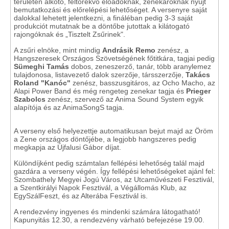
területen alkotó, feltörekvő előadóknak, zenekaroknak nyújt
bemutatkozási és előrelépési lehetőséget. A versenyre saját
dalokkal lehetett jelentkezni, a fináléban pedig 3-3 saját
produkciót mutatnak be a döntőbe jutottak a kilátogató
rajongóknak és „Tisztelt Zsűrinek".
A zsűri elnöke, mint mindig
Andrásik Remo
zenész, a
Hangszeresek Országos Szövetségének főtitkára, tagjai pedig
Sümeghi Tamás
dobos, zeneszerző, tanár, több aranylemez
tulajdonosa, listavezető dalok szerzője, társszerzője,
Takács
Roland "Kanóc"
zenész, basszusgitáros, az Ocho Macho, az
Alapi Power Band és még rengeteg zenekar tagja és
Prieger
Szabolcs
zenész, szervező az Anima Sound System egyik
alapítója és az AnimaSongS tagja.
A verseny első helyezettje automatikusan bejut majd az Öröm
a Zene országos döntőjébe, a legjobb hangszeres pedig
megkapja az Újfalusi Gábor díjat.
Különdíjként pedig számtalan fellépési lehetőség talál majd
gazdára a verseny végén. Így fellépési lehetőségeket ajánl fel:
Szombathely Megyei Jogú Város, az Utcaművészeti Fesztivál,
a Szentkirályi Napok Fesztivál, a Végállomás Klub, az
EgySzálFeszt, és az Alterába Fesztivál is.
A rendezvény ingyenes és mindenki számára látogatható!
Kapunyitás 12.30, a rendezvény várható befejezése 19.00.