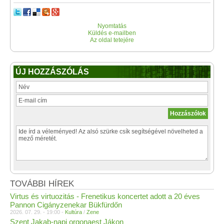
Nyomtatás
Küldés e-mailben
Az oldal tetejére
ÚJ HOZZÁSZÓLÁS
TOVÁBBI HÍREK
Virtus és virtuozitás - Frenetikus koncertet adott a 20 éves
Pannon Cigányzenekar Bükfürdőn
2026. 07. 29. - 19:00 -
Kultúra
/
Zene
Szent Jakab-napi orgonaest Jákon