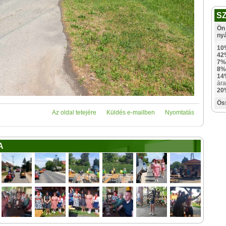
S
Ön 
ny
10
42
7%
8%
14
ára
20
Ös
Az oldal tetejére
Küldés e-mailben
Nyomtatás
A