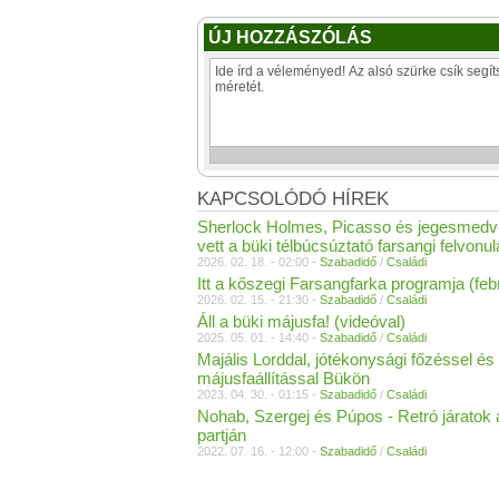
ÚJ HOZZÁSZÓLÁS
KAPCSOLÓDÓ HÍREK
Sherlock Holmes, Picasso és jegesmedve
vett a büki télbúcsúztató farsangi felvonu
2026. 02. 18. - 02:00 -
Szabadidő
/
Családi
Itt a kőszegi Farsangfarka programja (febr
2026. 02. 15. - 21:30 -
Szabadidő
/
Családi
Áll a büki májusfa! (videóval)
2025. 05. 01. - 14:40 -
Szabadidő
/
Családi
Majális Lorddal, jótékonysági főzéssel és
májusfaállítással Bükön
2023. 04. 30. - 01:15 -
Szabadidő
/
Családi
Nohab, Szergej és Púpos - Retró járatok 
partján
2022. 07. 16. - 12:00 -
Szabadidő
/
Családi