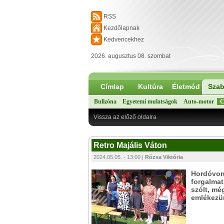
RSS
Kezdőlapnak
Kedvencekhez
2026. augusztus 08. szombat
Címlap
Kultúra
Életmód
Szab
Bulizóna
Egyetemi mulatságok
Auto-motor
C
Vissza az előző oldalra
Retro Majális Váton
2024.05.05. - 13:00 |
Rózsa Viktória
Hordóvona
forgalmat
szólt, mé
emlékezün