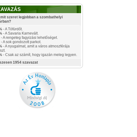
ZAVAZÁS
mit szeret legjobban a szombathelyi
árban?
%
- A Tófürdőt.
%
- A Savaria Karnevált.
- A rengeteg fagyizási lehetőséget.
- A sok gondozott parkot.
%
- A nyugalmat, amit a város atmoszférája
szt.
%
- Csak az számít, hogy igazán meleg legyen.
szesen 1954 szavazat