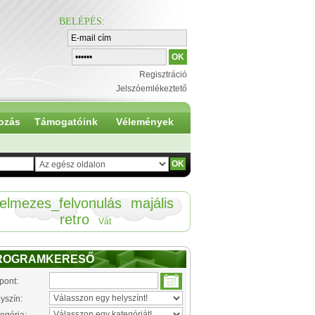
BELÉPÉS
:
Regisztráció
Jelszóemlékeztető
ozás
Támogatóink
Vélemények
jelmezes_felvonulás
majális
retro
Vát
ROGRAMKERESŐ
pont:
yszín: