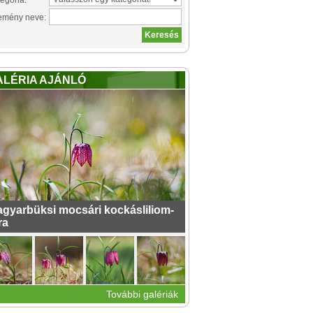
egória:
emény neve:
ALÉRIA AJÁNLÓ
gyarbüksi mocsári kockásliliom-
ra
További galériák