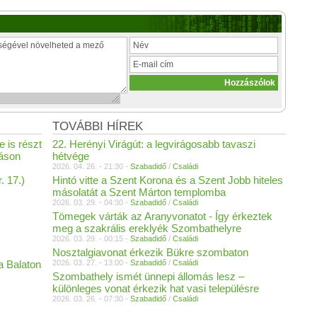
TOVÁBBI HÍREK
 is részt
22. Herényi Virágút: a legvirágosabb tavaszi
láson
hétvége
2026. 04. 26. - 21:30 -
Szabadidő
/
Családi
. 17.)
Hintó vitte a Szent Korona és a Szent Jobb hiteles
másolatát a Szent Márton templomba
2026. 03. 29. - 04:30 -
Szabadidő
/
Családi
Tömegek várták az Aranyvonatot - Így érkeztek
meg a szakrális ereklyék Szombathelyre
2026. 03. 29. - 00:15 -
Szabadidő
/
Családi
Nosztalgiavonat érkezik Bükre szombaton
a Balaton
2026. 03. 27. - 13:00 -
Szabadidő
/
Családi
Szombathely ismét ünnepi állomás lesz –
különleges vonat érkezik hat vasi településre
2026. 03. 26. - 07:30 -
Szabadidő
/
Családi