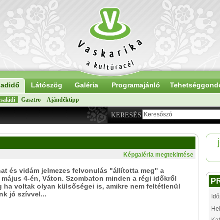
adidő
Látószög
Galéria
Programajánló
Tehetséggond
saládi
Gasztro
Ajándéktipp
KERESÉS
Képgaléria megtekintése
t és vidám jelmezes felvonulás "állította meg" a
 május 4-én, Váton. Szombaton minden a régi időkről
P
g ha voltak olyan külsőségei is, amikre nem feltétlenül
k jó szívvel...
Idő
Hel