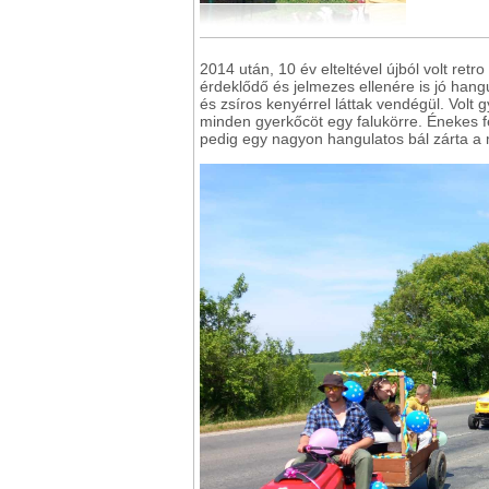
2014 után, 10 év elteltével újból volt ret
érdeklődő és jelmezes ellenére is jó hang
és zsíros kenyérrel láttak vendégül. Volt 
minden gyerkőcöt egy falukörre. Énekes fe
pedig egy nagyon hangulatos bál zárta a m