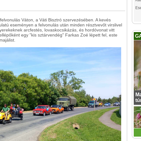
Kat
Es
ro felvonulás Váton, a Váti Bisztró szervezésében. A kevés
ulatú eseményen a felvonulás után minden résztvevőt virslivel
gyerekeknek arcfestés, lovaskocsikázás, és hordóvonat vitt
llépőként egy "kis sztárvendég" Farkas Zoé lépett fel, este
G
ajálist.
Ma
tú