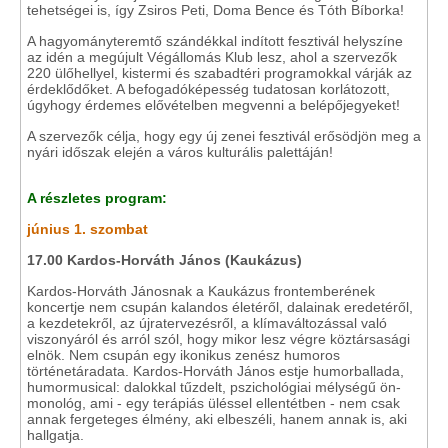
tehetségei is, így Zsiros Peti, Doma Bence és Tóth Bíborka!
A hagyományteremtő szándékkal indított fesztivál helyszíne
az idén a megújult Végállomás Klub lesz, ahol a szervezők
220 ülőhellyel, kistermi és szabadtéri programokkal várják az
érdeklődőket. A befogadóképesség tudatosan korlátozott,
úgyhogy érdemes elővételben megvenni a belépőjegyeket!
A szervezők célja, hogy egy új zenei fesztivál erősödjön meg a
nyári időszak elején a város kulturális palettáján!
A részletes program:
június 1. szombat
17.00 Kardos-Horváth János (Kaukázus)
Kardos-Horváth Jánosnak a Kaukázus frontemberének
koncertje nem csupán kalandos életéről, dalainak eredetéről,
a kezdetekről, az újratervezésről, a klímaváltozással való
viszonyáról és arról szól, hogy mikor lesz végre köztársasági
elnök. Nem csupán egy ikonikus zenész humoros
történetáradata. Kardos-Horváth János estje humorballada,
humormusical: dalokkal tűzdelt, pszichológiai mélységű ön-
monológ, ami - egy terápiás üléssel ellentétben - nem csak
annak fergeteges élmény, aki elbeszéli, hanem annak is, aki
hallgatja.