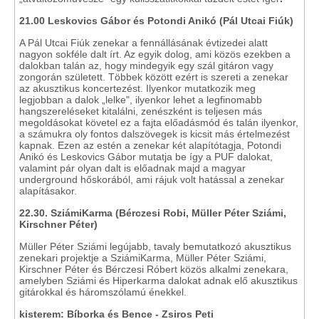
21.00 Leskovics Gábor és Potondi Anikó (Pál Utcai Fiúk)
A Pál Utcai Fiúk zenekar a fennállásának évtizedei alatt
nagyon sokféle dalt írt. Az egyik dolog, ami közös ezekben a
dalokban talán az, hogy mindegyik egy szál gitáron vagy
zongorán született. Többek között ezért is szereti a zenekar
az akusztikus koncertezést. Ilyenkor mutatkozik meg
legjobban a dalok „lelke", ilyenkor lehet a legfinomabb
hangszereléseket kitalálni, zenészként is teljesen más
megoldásokat követel ez a fajta előadásmód és talán ilyenkor,
a számukra oly fontos dalszövegek is kicsit más értelmezést
kapnak. Ezen az estén a zenekar két alapítótagja, Potondi
Anikó és Leskovics Gábor mutatja be így a PUF dalokat,
valamint pár olyan dalt is előadnak majd a magyar
underground hőskorából, ami rájuk volt hatással a zenekar
alapításakor.
22.30. SziámiKarma (Bérczesi Robi, Müller Péter Sziámi,
Kirschner Péter)
Müller Péter Sziámi legújabb, tavaly bemutatkozó akusztikus
zenekari projektje a SziámiKarma, Müller Péter Sziámi,
Kirschner Péter és Bérczesi Róbert közös alkalmi zenekara,
amelyben Sziámi és Hiperkarma dalokat adnak elő akusztikus
gitárokkal és háromszólamú énekkel.
kisterem: Bíborka és Bence - Zsiros Peti