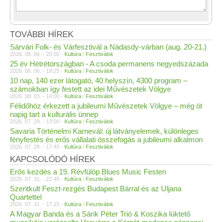
TOVÁBBI HÍREK
Sárvári Folk- és Várfesztivál a Nádasdy-várban (aug. 20-21.)
2026. 08. 06. - 20:00 -
Kultúra
/
Fesztiválok
25 év Hétrétországban - A csoda permanens negyedszázada
2026. 08. 06. - 18:25 -
Kultúra
/
Fesztiválok
10 nap, 140 ezer látogató, 40 helyszín, 4300 program –
számokban így festett az idei Művészetek Völgye
2026. 08. 03. - 14:00 -
Kultúra
/
Fesztiválok
Félidőhöz érkezett a jubileumi Művészetek Völgye – még öt
napig tart a kulturális ünnep
2026. 07. 29. - 13:00 -
Kultúra
/
Fesztiválok
Savaria Történelmi Karnevál: új látványelemek, különleges
fényfestés és erős vállalati összefogás a jubileumi alkalmon
2026. 07. 28. - 17:45 -
Kultúra
/
Fesztiválok
KAPCSOLÓDÓ HÍREK
Erős kezdés a 19. Révfülöp Blues Music Festen
2026. 07. 31. - 22:45 -
Kultúra
/
Fesztiválok
Szentkult Feszt-rezgés Budapest Bárral és az Uljana
Quartettel
2026. 07. 31. - 17:15 -
Kultúra
/
Fesztiválok
A Magyar Banda és a Sárik Péter Trió & Koszika lüktető