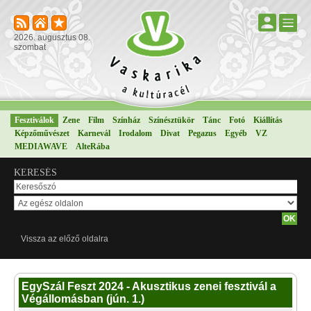
2026. augusztus 08.
szombat
Fesztiválok
Zene
Film
Színház
Színésztükör
Tánc
Fotó
Kiállítás
Képzőművészet
Karnevál
Irodalom
Divat
Pegazus
Egyéb
VZ
MEDIAWAVE
AlteRába
KERESÉS
Vissza az előző oldalra
EgySzál Feszt 2024 - Akusztikus zenei fesztivál a
Végállomásban (jún. 1.)