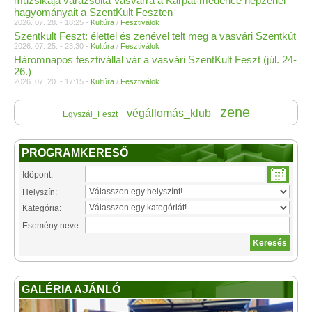
muzsikája varázsolta Vasvárra a Kárpát-medence népzenei
hagyományait a SzentKult Feszten
2026. 07. 28. - 18:25 -
Kultúra
/
Fesztiválok
Szentkult Feszt: élettel és zenével telt meg a vasvári Szentkút
2026. 07. 25. - 23:30 -
Kultúra
/
Fesztiválok
Háromnapos fesztivállal vár a vasvári SzentKult Feszt (júl. 24-
26.)
2026. 07. 20. - 17:15 -
Kultúra
/
Fesztiválok
zene
végállomás_klub
Egyszál_Feszt
PROGRAMKERESŐ
Időpont:
Helyszín:
Kategória:
Esemény neve:
GALÉRIA AJÁNLÓ