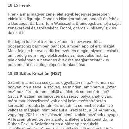
18.15 Frenk
Frenk a mai magyar zenei élet egyik legegységesebben
eklektikus figurája. Dobolt a Hiperkarmában, andalít és felráz
a Budapest Bárban, Tom Waitsszel a Braindogsban, tolja saját
zenekarával és szólistaként. Dobol, gitározik, billentyűzik és
dalokat ír.
Boldogan lubickol a zene vizében, a new wave-től a
popsanzonig bármiben pancsol, amiben épp jól érzi magát.
Most fejezte be nyolcadik lemezét, és megint olyasmit csinált,
amit eddig nem - egy elektronikus szintipopalbumot. Ez
tulajdonképpen a hetvenes évek óta megjárt szintetikus
popzenei út összefoglalója és frenkesítése.
19.30 Szűcs Krisztián (HS7)
Számít-e a múzsa csókja, és egyáltalán mi az? Honnan és
hogyan jön a zene, a szöveg, és minden, amit nem a „józan
ész" hoz létre, de ami nélkül az életnek semmi értelme?
Szűcs Krisztián harmincéves dalszerzői pályájának olyan,
mára már klasszikussá vált dalai keletkezéstörténetén
keresztül próbálja kutatni és mutatni a semmiből valamivé
változás mágiáját, mint például a Krézi srác, a Dél-Amerika,
vagy épp 2021-es Vízválasztó című szólólemezének anyaga.
A Heaven Street Seven alapítója, illetve a Budapest Bár, a
Rühös Foxi, a Szűcsinger és a Másnap produkció
„átváltozóművésze" egy kulisszatitkokkal tűzdelt estet ígér
.