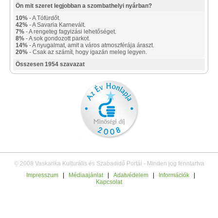
Ön mit szeret legjobban a szombathelyi nyárban?
10%
- A Tófürdőt.
42%
- A Savaria Karnevált.
7%
- A rengeteg fagyizási lehetőséget.
8%
- A sok gondozott parkot.
14%
- A nyugalmat, amit a város atmoszférája áraszt.
20%
- Csak az számít, hogy igazán meleg legyen.
Összesen 1954 szavazat
© 2008 Vaskarika Kulturális és Szabadidő Portál - Minden jog fenntartva
Impresszum
|
Médiaajánlat
|
Adatvédelem
|
Információk
|
Kapcsolat