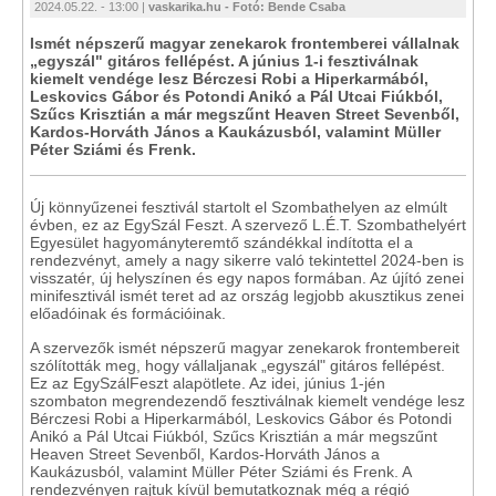
2024.05.22. - 13:00 |
vaskarika.hu - Fotó: Bende Csaba
Ismét népszerű magyar zenekarok frontemberei vállalnak
„egyszál" gitáros fellépést. A június 1-i fesztiválnak
kiemelt vendége lesz Bérczesi Robi a Hiperkarmából,
Leskovics Gábor és Potondi Anikó a Pál Utcai Fiúkból,
Szűcs Krisztián a már megszűnt Heaven Street Sevenből,
Kardos-Horváth János a Kaukázusból, valamint Müller
Péter Sziámi és Frenk.
Új könnyűzenei fesztivál startolt el Szombathelyen az elmúlt
évben, ez az EgySzál Feszt. A szervező L.É.T. Szombathelyért
Egyesület hagyományteremtő szándékkal indította el a
rendezvényt, amely a nagy sikerre való tekintettel 2024-ben is
visszatér, új helyszínen és egy napos formában. Az újító zenei
minifesztivál ismét teret ad az ország legjobb akusztikus zenei
előadóinak és formációinak.
A szervezők ismét népszerű magyar zenekarok frontembereit
szólították meg, hogy vállaljanak „egyszál" gitáros fellépést.
Ez az EgySzálFeszt alapötlete. Az idei, június 1-jén
szombaton megrendezendő fesztiválnak kiemelt vendége lesz
Bérczesi Robi a Hiperkarmából, Leskovics Gábor és Potondi
Anikó a Pál Utcai Fiúkból, Szűcs Krisztián a már megszűnt
Heaven Street Sevenből, Kardos-Horváth János a
Kaukázusból, valamint Müller Péter Sziámi és Frenk. A
rendezvényen rajtuk kívül bemutatkoznak még a régió