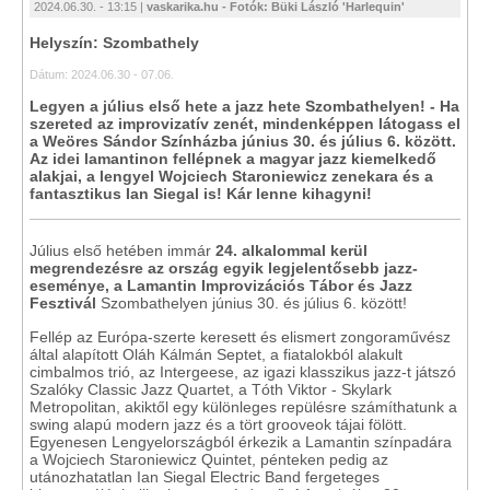
2024.06.30. - 13:15 |
vaskarika.hu - Fotók: Büki László 'Harlequin'
Helyszín: Szombathely
Dátum: 2024.06.30 - 07.06.
Legyen a július első hete a jazz hete Szombathelyen! - Ha
szereted az improvizatív zenét, mindenképpen látogass el
a Weöres Sándor Színházba június 30. és július 6. között.
Az idei lamantinon fellépnek a magyar jazz kiemelkedő
alakjai, a lengyel Wojciech Staroniewicz zenekara és a
fantasztikus Ian Siegal is! Kár lenne kihagyni!
Július első hetében immár
24. alkalommal kerül
megrendezésre az ország egyik legjelentősebb jazz-
eseménye, a Lamantin Improvizációs Tábor és Jazz
Fesztivál
Szombathelyen június 30. és július 6. között!
Fellép az Európa-szerte keresett és elismert zongoraművész
által alapított Oláh Kálmán Septet, a fiatalokból alakult
cimbalmos trió, az Intergeese, az igazi klasszikus jazz-t játszó
Szalóky Classic Jazz Quartet, a Tóth Viktor - Skylark
Metropolitan, akiktől egy különleges repülésre számíthatunk a
swing alapú modern jazz és a tört grooveok tájai fölött.
Egyenesen Lengyelországból érkezik a Lamantin színpadára
a Wojciech Staroniewicz Quintet, pénteken pedig az
utánozhatatlan Ian Siegal Electric Band fergeteges