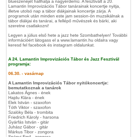
blueszenéjét hallhatja a nagyérdemű. A fesztivált a 20.
Lamantin Improvizációs Tábor tanárainak koncertje nyitja,
illetve utolsó nap a tábor diákjainak koncertje zárja. A
programok után minden este jam session-ön muzsikálnak a
tábor diákjai és tanárai, a fellépő művészek és bárki, aki
szeretne csatlakozni!
Legyen a július első hete a jazz hete Szombathelyen! További
információért látogass el a www.lamantin.hu oldalra vagy
keresd fel facebook és instagram oldalunkat.
A 24. Lamantin Improvizációs Tábor és Jazz Fesztivál
programja:
06.30. - vasárnap
A Lamantin Improvizációs Tábor nyitókoncertje:
bemutatkoznak a tanárok
Lakatos Ágnes - ének
Hajdu Klára - ének
Elek István - szaxofon
Tóth Viktor - szaxofon
Szalóky Béla - trombita
Friedrich Károly - harsona
Gyárfás István - gitár
Juhász Gábor - gitár
Márkus Tibor - zongora
Spányi Emil - zongora