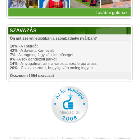
További galériák
SZAVAZÁS
Ön mit szeret legjobban a szombathelyi nyárban?
10%
- A Tófürdőt.
42%
- A Savaria Karnevált.
7%
- A rengeteg fagyizási lehetőséget.
8%
- A sok gondozott parkot.
14%
- A nyugalmat, amit a város atmoszférája áraszt.
20%
- Csak az számít, hogy igazán meleg legyen.
Összesen 1954 szavazat
© 2008 Vaskarika Kulturális és Szabadidő Portál - Minden jog fenntartva