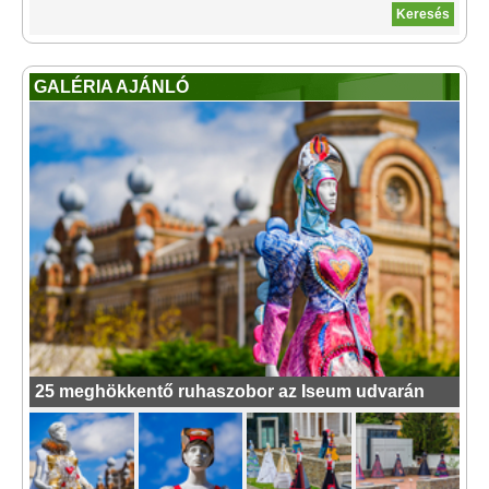
GALÉRIA AJÁNLÓ
25 meghökkentő ruhaszobor az Iseum udvarán