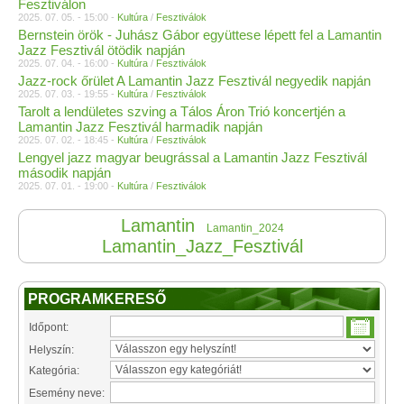
Fesztiválon
2025. 07. 05. - 15:00 -
Kultúra
/
Fesztiválok
Bernstein örök - Juhász Gábor együttese lépett fel a Lamantin
Jazz Fesztivál ötödik napján
2025. 07. 04. - 16:00 -
Kultúra
/
Fesztiválok
Jazz-rock őrület A Lamantin Jazz Fesztivál negyedik napján
2025. 07. 03. - 19:55 -
Kultúra
/
Fesztiválok
Tarolt a lendületes szving a Tálos Áron Trió koncertjén a
Lamantin Jazz Fesztivál harmadik napján
2025. 07. 02. - 18:45 -
Kultúra
/
Fesztiválok
Lengyel jazz magyar beugrással a Lamantin Jazz Fesztivál
második napján
2025. 07. 01. - 19:00 -
Kultúra
/
Fesztiválok
Lamantin
Lamantin_2024
Lamantin_Jazz_Fesztivál
PROGRAMKERESŐ
Időpont:
Helyszín:
Kategória:
Esemény neve: