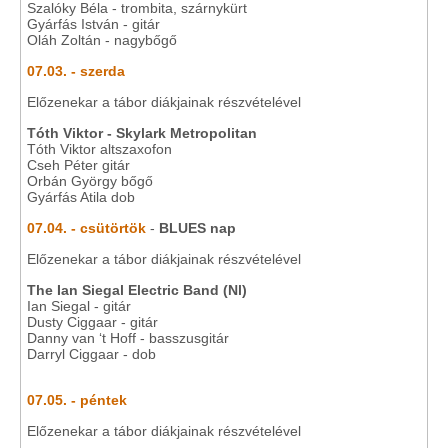
Szalóky Béla - trombita, szárnykürt
Gyárfás István - gitár
Oláh Zoltán - nagybőgő
07.03. - szerda
Előzenekar a tábor diákjainak részvételével
Tóth Viktor - Skylark Metropolitan
Tóth Viktor altszaxofon
Cseh Péter gitár
Orbán György bőgő
Gyárfás Atila dob
07.04. - csütörtök
-
BLUES nap
Előzenekar a tábor diákjainak részvételével
The Ian Siegal Electric Band (Nl)
Ian Siegal - gitár
Dusty Ciggaar - gitár
Danny van ‘t Hoff - basszusgitár
Darryl Ciggaar - dob
07.05. - péntek
Előzenekar a tábor diákjainak részvételével