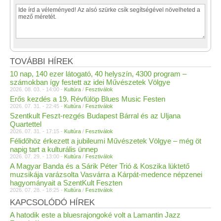
TOVÁBBI HÍREK
10 nap, 140 ezer látogató, 40 helyszín, 4300 program –
számokban így festett az idei Művészetek Völgye
2026. 08. 03. - 14:00 -
Kultúra
/
Fesztiválok
Erős kezdés a 19. Révfülöp Blues Music Festen
2026. 07. 31. - 22:45 -
Kultúra
/
Fesztiválok
Szentkult Feszt-rezgés Budapest Bárral és az Uljana
Quartettel
2026. 07. 31. - 17:15 -
Kultúra
/
Fesztiválok
Félidőhöz érkezett a jubileumi Művészetek Völgye – még öt
napig tart a kulturális ünnep
2026. 07. 29. - 13:00 -
Kultúra
/
Fesztiválok
A Magyar Banda és a Sárik Péter Trió & Koszika lüktető
muzsikája varázsolta Vasvárra a Kárpát-medence népzenei
hagyományait a SzentKult Feszten
2026. 07. 28. - 18:25 -
Kultúra
/
Fesztiválok
KAPCSOLÓDÓ HÍREK
A hatodik este a bluesrajongoké volt a Lamantin Jazz