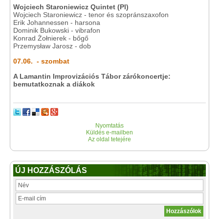
Wojciech Staroniewicz Quintet (Pl)
Wojciech Staroniewicz - tenor és szopránszaxofon
Erik Johannessen - harsona
Dominik Bukowski - vibrafon
Konrad Żołnierek - bőgő
Przemysław Jarosz - dob
07.06. - szombat
A Lamantin Improvizációs Tábor zárókoncertje:
bemutatkoznak a diákok
Nyomtatás
Küldés e-mailben
Az oldal tetejére
ÚJ HOZZÁSZÓLÁS