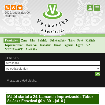
2026. augusztus 06.
csütörtök
Fesztiválok
Zene
Film
Színház
Színésztükör
Tánc
Fotó
Kiállítás
Képzőművészet
Karnevál
Irodalom
Divat
Pegazus
Egyéb
VZ
MEDIAWAVE
AlteRába
KERESÉS
Vissza az előző oldalra
Mától startol a 24. Lamantin Improvizációs Tábor
és Jazz Fesztivál (jún. 30. - júl. 6.)