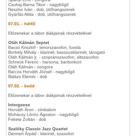
Csuhaj-Barna Tibor - nagybőgő
Nesztor Iván - dob, ütőhangszerek
Gyárfás Attila - dob, ütőhangszerek
07.01. - hétfő
Előzenekar a tábor diákjainak részvételével
Oláh Kálmán Septet
Bacsó Krisztóf - tenorszaxofon, fuvola
Borbély Mihály - klarinét, basszusklarinét, tárogató
Oláh Kálmán jr. - szopránszaxofon, altszaxofon
Schreck Ferenc - harsona, baritonkürt
Oláh Kálmán - zongora
Barcza Horváth József - nagybőgő
Balázs Elemér - dob
07.02. - kedd
Előzenekar a tábor diákjainak részvételével
Intergeese
Horváth Áron - cimbalom
Mohácsy Lőrinc Ágoston - nagybőgő
Fekete Zoltán - dob
Szalóky Classic Jazz Quartet
Dennert Árpád - klarinét, szaxofon