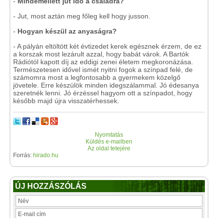
-
Mindemellett jut idő a családra?
- Jut, most aztán meg főleg kell hogy jusson.
-
Hogyan készül az anyaságra?
- A pályán eltöltött két évtizedet kerek egésznek érzem, de ez
a korszak most lezárult azzal, hogy babát várok. A Bartók
Rádiótól kapott díj az eddigi zenei életem megkoronázása.
Természetesen idővel ismét nyitni fogok a színpad felé, de
számomra most a legfontosabb a gyermekem közelgő
jövetele. Erre készülök minden idegszálammal. Jó édesanya
szeretnék lenni. Jó érzéssel hagyom ott a színpadot, hogy
később majd újra visszatérhessek.
Nyomtatás
Küldés e-mailben
Az oldal tetejére
Forrás:
hirado.hu
ÚJ HOZZÁSZÓLÁS