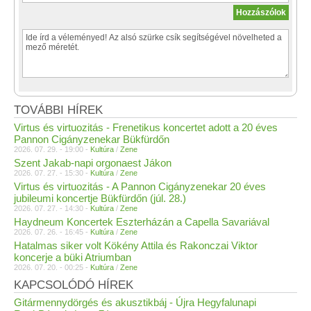
TOVÁBBI HÍREK
Virtus és virtuozitás - Frenetikus koncertet adott a 20 éves
Pannon Cigányzenekar Bükfürdőn
2026. 07. 29. - 19:00 -
Kultúra
/
Zene
Szent Jakab-napi orgonaest Jákon
2026. 07. 27. - 15:30 -
Kultúra
/
Zene
Virtus és virtuozitás - A Pannon Cigányzenekar 20 éves
jubileumi koncertje Bükfürdőn (júl. 28.)
2026. 07. 27. - 14:30 -
Kultúra
/
Zene
Haydneum Koncertek Eszterházán a Capella Savariával
2026. 07. 26. - 16:45 -
Kultúra
/
Zene
Hatalmas siker volt Kökény Attila és Rakonczai Viktor
koncerje a büki Atriumban
2026. 07. 20. - 00:25 -
Kultúra
/
Zene
KAPCSOLÓDÓ HÍREK
Gitármennydörgés és akusztikbáj - Újra Hegyfalunapi