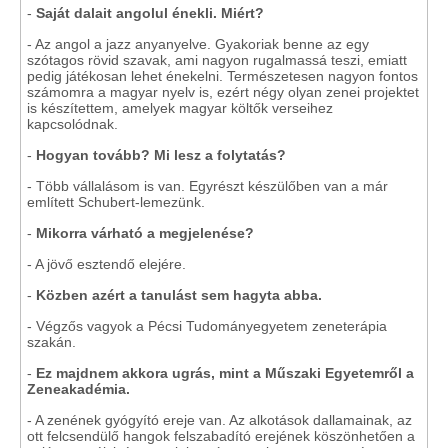
-
Saját dalait angolul énekli. Miért?
- Az angol a jazz anyanyelve. Gyakoriak benne az egy
szótagos rövid szavak, ami nagyon rugalmassá teszi, emiatt
pedig játékosan lehet énekelni. Természetesen nagyon fontos
számomra a magyar nyelv is, ezért négy olyan zenei projektet
is készítettem, amelyek magyar költők verseihez
kapcsolódnak.
-
Hogyan tovább? Mi lesz a folytatás?
- Több vállalásom is van. Egyrészt készülőben van a már
említett Schubert-lemezünk.
-
Mikorra várható a megjelenése?
- A jövő esztendő elejére.
-
Közben azért a tanulást sem hagyta abba.
- Végzős vagyok a Pécsi Tudományegyetem zeneterápia
szakán.
-
Ez majdnem akkora ugrás, mint a Műszaki Egyetemről a
Zeneakadémia.
- A zenének gyógyító ereje van. Az alkotások dallamainak, az
ott felcsendülő hangok felszabadító erejének köszönhetően a