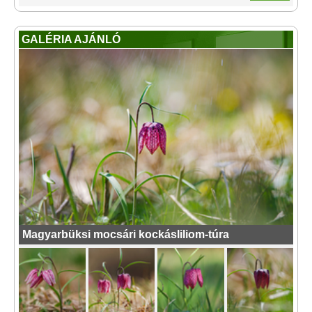
GALÉRIA AJÁNLÓ
Magyarbüksi mocsári kockásliliom-túra