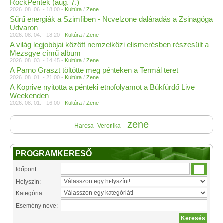
RockPéntek (aug. 7.)
2026. 08. 06. - 18:00 -
Kultúra
/
Zene
Sűrű energiák a Szimfiben - Novelzone daláradás a Zsinagóga
Udvaron
2026. 08. 04. - 18:20 -
Kultúra
/
Zene
A világ legjobbjai között nemzetközi elismerésben részesült a
Mezsgye című album
2026. 08. 03. - 14:45 -
Kultúra
/
Zene
A Parno Graszt töltötte meg pénteken a Termál teret
2026. 08. 01. - 21:00 -
Kultúra
/
Zene
A Koprive nyitotta a pénteki etnofolyamot a Bükfürdő Live
Weekenden
2026. 08. 01. - 16:00 -
Kultúra
/
Zene
zene
Harcsa_Veronika
PROGRAMKERESŐ
Időpont:
Helyszín:
Kategória:
Esemény neve: