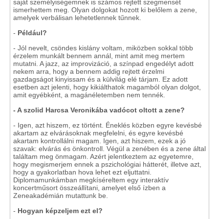
saját személyiségemnek is számos rejtett szegmensét
ismerhettem meg. Olyan dolgokat hozott ki belőlem a zene,
amelyek verbálisan lehetetlennek tűnnek.
-
Például?
- Jól nevelt, csöndes kislány voltam, miközben sokkal több
érzelem munkált bennem annál, mint amit meg mertem
mutatni. A jazz, az improvizáció, a színpad engedélyt adott
nekem arra, hogy a bennem addig rejtett érzelmi
gazdagságot kinyissam és a külvilág elé tárjam. Ez adott
esetben azt jelenti, hogy kikiálthatok magamból olyan dolgot,
amit egyébként, a magánéletemben nem tennék.
- A szolid Harcsa Veronikába vadócot oltott a zene?
- Igen, azt hiszem, ez történt. Éneklés közben egyre kevésbé
akartam az elvárásoknak megfelelni, és egyre kevésbé
akartam kontrollálni magam. Igen, azt hiszem, ezek a jó
szavak: elvárás és önkontroll. Végül a zenében és a zene által
találtam meg önmagam. Azért jelentkeztem az egyetemre,
hogy megismerjem ennek a pszichológiai hátterét, illetve azt,
hogy a gyakorlatban hova lehet ezt eljuttatni.
Diplomamunkámban megkíséreltem egy interaktív
koncertműsort összeállítani, amelyet első ízben a
Zeneakadémián mutattunk be.
-
Hogyan képzeljem ezt el?