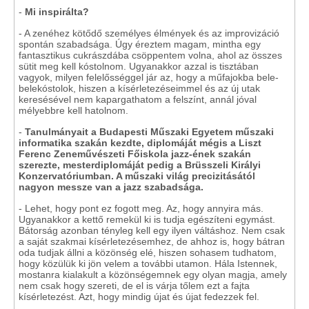
-
Mi inspirálta?
- A zenéhez kötődő személyes élmények és az improvizáció
spontán szabadsága. Úgy éreztem magam, mintha egy
fantasztikus cukrászdába csöppentem volna, ahol az összes
sütit meg kell kóstolnom. Ugyanakkor azzal is tisztában
vagyok, milyen felelősséggel jár az, hogy a műfajokba bele-
belekóstolok, hiszen a kísérletezéseimmel és az új utak
keresésével nem kapargathatom a felszínt, annál jóval
mélyebbre kell hatolnom.
-
Tanulmányait a Budapesti Műszaki Egyetem műszaki
informatika szakán kezdte, diplomáját mégis a Liszt
Ferenc Zeneművészeti Főiskola jazz-ének szakán
szerezte, mesterdiplomáját pedig a Brüsszeli Királyi
Konzervatóriumban. A műszaki világ precizitásától
nagyon messze van a jazz szabadsága.
- Lehet, hogy pont ez fogott meg. Az, hogy annyira más.
Ugyanakkor a kettő remekül ki is tudja egészíteni egymást.
Bátorság azonban tényleg kell egy ilyen váltáshoz. Nem csak
a saját szakmai kísérletezésemhez, de ahhoz is, hogy bátran
oda tudjak állni a közönség elé, hiszen sohasem tudhatom,
hogy közülük ki jön velem a további utamon. Hála Istennek,
mostanra kialakult a közönségemnek egy olyan magja, amely
nem csak hogy szereti, de el is várja tőlem ezt a fajta
kísérletezést. Azt, hogy mindig újat és újat fedezzek fel.