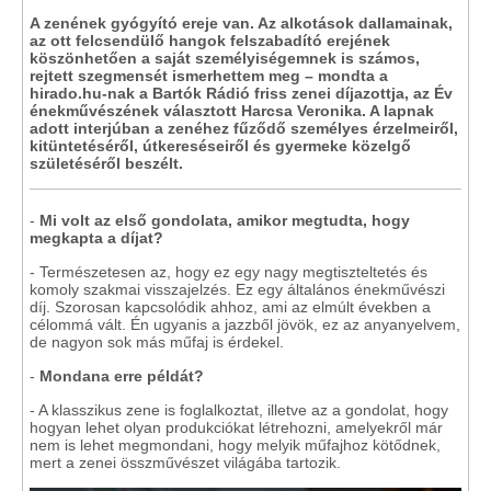
A zenének gyógyító ereje van. Az alkotások dallamainak,
az ott felcsendülő hangok felszabadító erejének
köszönhetően a saját személyiségemnek is számos,
rejtett szegmensét ismerhettem meg – mondta a
hirado.hu-nak a Bartók Rádió friss zenei díjazottja, az Év
énekművészének választott Harcsa Veronika. A lapnak
adott interjúban a zenéhez fűződő személyes érzelmeiről,
kitüntetéséről, útkereséseiről és gyermeke közelgő
születéséről beszélt.
-
Mi volt az első gondolata, amikor megtudta, hogy
megkapta a díjat?
- Természetesen az, hogy ez egy nagy megtiszteltetés és
komoly szakmai visszajelzés. Ez egy általános énekművészi
díj. Szorosan kapcsolódik ahhoz, ami az elmúlt években a
célommá vált. Én ugyanis a jazzből jövök, ez az anyanyelvem,
de nagyon sok más műfaj is érdekel.
-
Mondana erre példát?
- A klasszikus zene is foglalkoztat, illetve az a gondolat, hogy
hogyan lehet olyan produkciókat létrehozni, amelyekről már
nem is lehet megmondani, hogy melyik műfajhoz kötődnek,
mert a zenei összművészet világába tartozik.