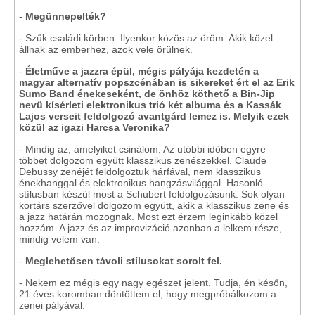
-
Megünnepelték?
- Szűk családi körben. Ilyenkor közös az öröm. Akik közel
állnak az emberhez, azok vele örülnek.
-
Életműve a jazzra épül, mégis pályája kezdetén a
magyar alternatív popszcénában is sikereket ért el az Erik
Sumo Band énekeseként, de önhöz köthető a Bin-Jip
nevű kísérleti elektronikus trió két albuma és a Kassák
Lajos verseit feldolgozó avantgárd lemez is. Melyik ezek
közül az igazi Harcsa Veronika?
- Mindig az, amelyiket csinálom. Az utóbbi időben egyre
többet dolgozom együtt klasszikus zenészekkel. Claude
Debussy zenéjét feldolgoztuk hárfával, nem klasszikus
énekhanggal és elektronikus hangzásvilággal. Hasonló
stílusban készül most a Schubert feldolgozásunk. Sok olyan
kortárs szerzővel dolgozom együtt, akik a klasszikus zene és
a jazz határán mozognak. Most ezt érzem leginkább közel
hozzám. A jazz és az improvizáció azonban a lelkem része,
mindig velem van.
-
Meglehetősen távoli stílusokat sorolt fel.
- Nekem ez mégis egy nagy egészet jelent. Tudja, én későn,
21 éves koromban döntöttem el, hogy megpróbálkozom a
zenei pályával.