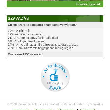
További galériák
SZAVAZÁS
Ön mit szeret legjobban a szombathelyi nyárban?
10%
- A Tófürdőt.
42%
- A Savaria Karnevált.
7%
- A rengeteg fagyizási lehetőséget.
8%
- A sok gondozott parkot.
14%
- A nyugalmat, amit a város atmoszférája áraszt.
20%
- Csak az számít, hogy igazán meleg legyen.
Összesen 1954 szavazat
© 2008 Vaskarika Kulturális és Szabadidő Portál - Minden jog fenntartva