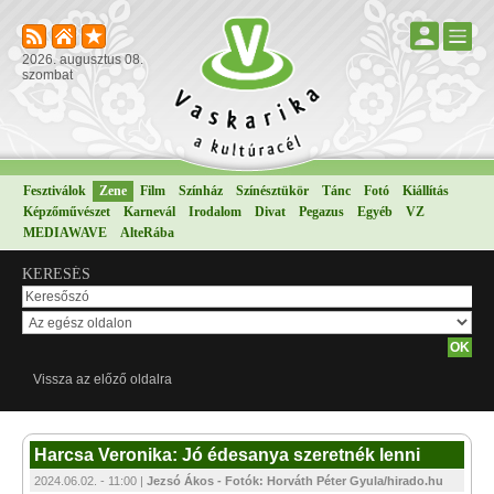
2026. augusztus 08.
szombat
Fesztiválok
Zene
Film
Színház
Színésztükör
Tánc
Fotó
Kiállítás
Képzőművészet
Karnevál
Irodalom
Divat
Pegazus
Egyéb
VZ
MEDIAWAVE
AlteRába
KERESÉS
Vissza az előző oldalra
Harcsa Veronika: Jó édesanya szeretnék lenni
2024.06.02. - 11:00 |
Jezsó Ákos - Fotók: Horváth Péter Gyula/hirado.hu